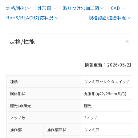
定格/性能
外形図
取りつけ穴加工図
CAD
RoHS/REACH対応状況
規格認証/適合状況
定格/性能
情報更新：2026/05/21
種類
ツマミ形セレクタスイッチ
胴体形状
丸胴形(φ22/25mm共用)
照光/非照光
照光
ノッチ数
2ノッチ
操作部
操作部形状
ツマミ形