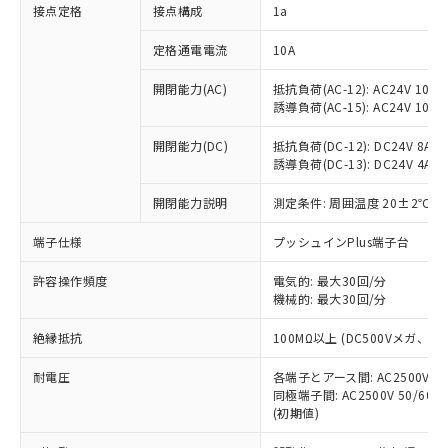
非含有に対応した製品が提供可能な商品で
接点定格
接点構成
1a
す。
対応予定：EU RoHS指令（10物質）の非含
定格通電電流
10A
ご利用条件
有に対応した製品に切り替える予定のある
商品です。
開閉能力(AC)
抵抗負荷(AC-12): AC24V 10A/A
誘導負荷(AC-15): AC24V 10A/AC
対応予定なし：EU RoHS指令（10物質）の
以下の条件をお読みいただき、同意のうえ
非含有に非対応の商品で、対応品を出す予
ご利用ください。
開閉能力(DC)
抵抗負荷(DC-12): DC24V 8A/DC
定はありません。
誘導負荷(DC-13): DC24V 4A/DC
調査・確認中：EU RoHS指令（10物質）の
本サービスは、当社制御機器事業取扱
※1 中国RoHS○×表
非含有の対応状況を調査中または確認中の
商品の当社在庫状況および標準価格
開閉能力説明
測定条件: 周囲温度 20±2℃、
商品です。
(税抜)を提供させていただくもので
「○」：最大均質材料含有率が中国RoHSの
非該当品：ライセンス料など無形物で、有
端子仕様
プッシュインPlus端子台
す。
基準値以下であることを示します。
害物質有無と関係のない商品です。
当社制御機器事業取扱商品の中には、
「×」：最大均質材料含有率が中国RoHSの
仕入先様の事情により、非含有部品として
許容操作頻度
電気的: 最大30回/分
本サービスの対象外となる商品もある
基準値を超えていることを示します。
いたものが、含有品と判明した場合などや
機械的: 最大30回/分
当社は、これら貴社製品のうち、外国
ことをご了承ください。
「－」：未確認です。当社販売部門へお問
むを得ず変更することがあります。
為替および外国貿易法に定める商品
在庫状況および標準価格照会結果は、
い合わせください。
絶縁抵抗
100MΩ以上 (DC500Vメガ、
（以下｢規制貨物等」という）を輸出
記載している更新日時点での社内デー
*EU RoHS指令（10物質）：
または国外への提供する場合は、日本
記
タに基づき作成されるものであり、閲
説明
耐電圧
鉛(Pb) 1000ppm以下、 水銀(Hg) 1000ppm以下、 カド
各端子とアース間: AC2500V 50/
*中国RoHS10物質の基準値 (GB/T26572)：
国政府の輸出許可(または役務取引許
号
覧された時点での実際の在庫および標
ミウム(Cd) 100ppm以下、
Pb(鉛) :1000ppm、 Hg(水銀) : 1000ppm、 Cd(カドミウ
同極端子間: AC2500V 50/60
可)を取得するなどの必要な手続きを
六価クロム(Cr(Ⅵ)) 1000ppm以下、ポリ臭化ビフェニル
ム) : 100ppm、
準価格とは異なる場合があることをご
(初期値)
類(PBB) 1000ppm以下、ポリ臭化ジフェニルエーテル類
Cr(Ⅵ)(六価クロム) : 1000ppm、 PBBs(ポリ臭化ビフェ
とります。
了承ください。
(PBDE) 1000ppm以下、フタル酸ビス(2-エチルヘキシ
○
一定数以上の在庫あり
ニル類) : 1000ppm、 PBDEs(ポリ臭化ジフェニルエーテ