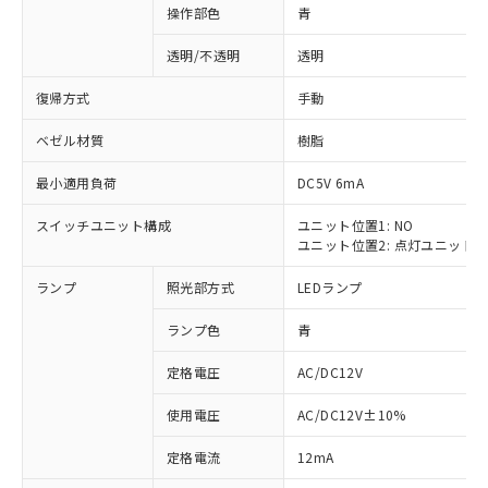
操作部色
青
透明/不透明
透明
復帰方式
手動
ベゼル材質
樹脂
最小適用負荷
DC5V 6mA
スイッチユニット構成
ユニット位置1: NO
ユニット位置2: 点灯ユニット
ランプ
照光部方式
LEDランプ
ランプ色
青
定格電圧
AC/DC12V
使用電圧
AC/DC12V±10%
※1 対応状況
定格電流
12mA
対応済み：EU RoHS指令（10物質）の