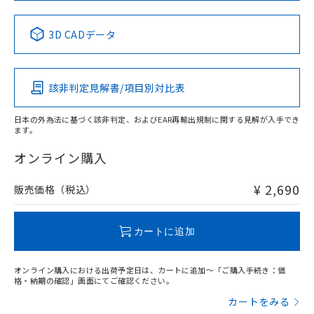
中国 RoHS表
※1 ※2
3D CADデータ
Pb
Hg
Cd
Cr(VI)
該非判定見解書/項目別対比表
X
O
O
O
日本の外為法に基づく該非判定、およびEAR再輸出規制に関する見解が入手でき
ます。
"対応済み"や非含有の記載がされた商品であっても、流通
在庫等で未対応品が混在する可能性があります。
オンライン購入
非含有品が必要な際は、弊社営業部門もしくは販売店へお
問い合わせください。
¥ 2,690
販売価格（税込）
この製品のRoHS/REACH対応状況ページへ
カートに追加
オンライン購入における出荷予定日は、カートに追加～「ご購入手続き：価
格・納期の確認」画面にてご確認ください。
カートをみる