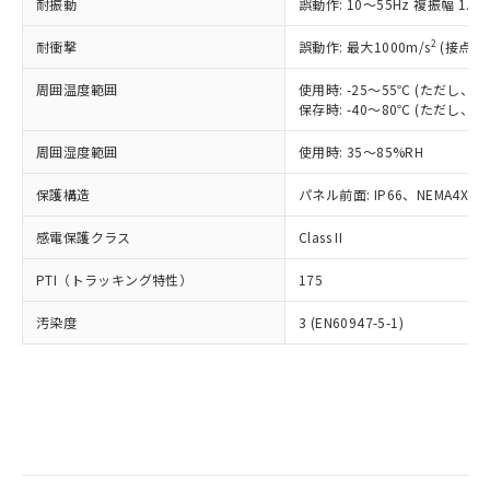
当社は規制貨物を破棄する場合は、完
耐振動
ル) (DEHP)(別名：DOP) 1000ppm以下、フタル酸ブチ
誤動作: 10～55Hz 複振幅 1.
正式な納期状況および標準価格はお客
ル類) : 1000ppm、
ルベンジル（BBP） 1000ppm以下、フタル酸ジブチル
全に破砕するなど、違法に輸出されな
DBP(フタル酸ジブチル) : 1000ppm、 DIBP(フタル酸ジ
様のお取引先、またはお客様担当のオ
（DBP） 1000ppm以下、フタル酸ジイソブチル
イソブチル) : 1000ppm、 BBP(フタル酸ブチルベンジ
△
一定数には満たないが在庫あり
いよう必要な手段を講じます。
2
耐衝撃
誤動作: 最大1000m/s
(接点開
ムロン制御機器販売店・当社販売員に
(DIBP) 1000ppm以下
ル) : 1000ppm、
当社は貴社製品を、核兵器、ミサイ
但し、RoHS指令で産業用監視および制御機器に対する
DEHP(フタル酸ビス(2-エチルヘキシル)) : 1000ppm
ご相談ください。
適用除外項目は除く。
周囲温度範囲
使用時: -25～55℃ (ただし
ル、化学兵器、生物兵器またはその他
－
在庫なし(最新の在庫状況につ
オムロン制御機器販売店や当社販売拠
フタル酸エステル類の４物質については閾値を超える意
保存時: -40～80℃ (ただし
武器並びにこれらの製造装置等に一切
いては、お客様のお取引先、ま
図的な使用がないことを確認しています。
点は「
販売ネットワーク
」をご確認
※2 環境保護使用期限
使用いたしません。
たはお客様担当のオムロン制御
ください。
周囲湿度範囲
使用時: 35～85%RH
当社は、貴社製品を第三者に販売する
機器販売店・当社販売員にご確
在庫状況および標準価格結果を当社の
※2 対応予定月
「ｅ」：有害物質（10物質）のすべてが基
場合は、上記1、2および3の内容を当
認ください)
事前の承諾なく第三者に漏洩または開
保護構造
パネル前面: IP66、NEMA4X, N
準値以下であることを示します。
該第三者に通知します。また当社は、
示しないようお願いします。
部品在庫の切り替え状況などにより、予定
「10」：通常の使用状況下において有害物
販売先および販売に係わる関係者が違
マイパーツ機能（部品リスト作成サー
感電保護クラス
Class II
空
受注生産機種、また在庫状況の
月が前後することがあります。
質が外部に漏えいし、環境に深刻な影響を
法に輸出するおそれがある場合は、取
ビス）をご利用いただくには、I-Web
白
情報を公開していない機種
及ぼさない年数を意味します。
り引きをいたしません。
PTI（トラッキング特性）
175
メンバーズにご登録されている必要が
「－」：未確認です。当社販売部門へお問
あります。
い合わせください。
汚染度
3 (EN60947-5-1)
お客様が当ウェブサイト上で当社にご
※3 非含有証明書ダウンロード
登録された部品リストについて、当社
および当社の共同利用者が、当社の製
下記の非含有証明書をダウンロードするこ
品・サービスに関するお客様との取
とができます。
合意する
キャンセル
引・商談に必要な範囲で利用すること
をご了承ください。
EU RoHS指令（10物質）の非含有証明書
※当社の共同利用者とは、
"個人情報
51物質の非含有証明書（当社基準）