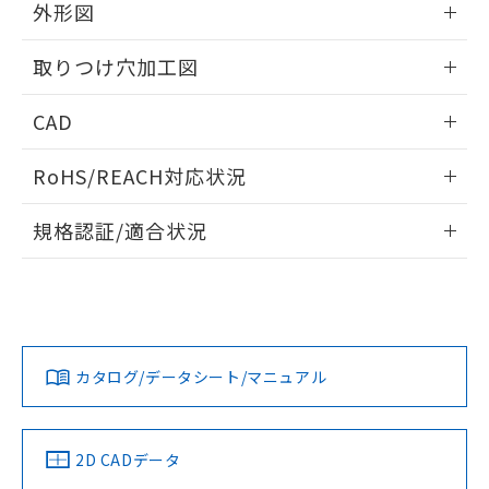
の共同利用に関して"
の「1.共同利
外形図
※本証明書は発行日時点で非含有を証明す
用者の範囲」に記載されている法人を
るもので、過去に遡って非含有を証明する
指します。
情報更新：2026/05/21
ものではありません。
取りつけ穴加工図
また、RoHS指令のフタル酸エステル類４
物質の対応では、対応完了までの期間は出
情報更新：2026/05/21
CAD
荷製品に未対応品が混在することから備考
欄に対応日を記載しておりました。
ログイン/会員登録いただくと、CADデータをダウンロー
RoHS/REACH対応状況
既に当社にて対応品への在庫切替を完了
ドすることができます。
していることから、特段のことがない限
情報更新：2026/7/29
り、2022年1月12日より割愛しておりま
規格認証/適合状況
す。
ログイン/会員登録
EU RoHS
注意事項・凡例
A22NW-2BM-TAA-P100-ABについての規格認証/適合状況に
ついては、「カスタマーサポートセンタ お客様相談室」また
は貴社担当オムロン営業員または販売店にお問い合わせくだ
対応状況
対応予定月
※1
※2
さい。
ダウンロードデータをご利用いただく前に、以下を必ずお読
みください。
カタログ/データシート/マニュアル
対応済み
ソフトウェアの使用条件
お問い合わせ
中国 RoHS
注意事項・凡例
2D CADデータ