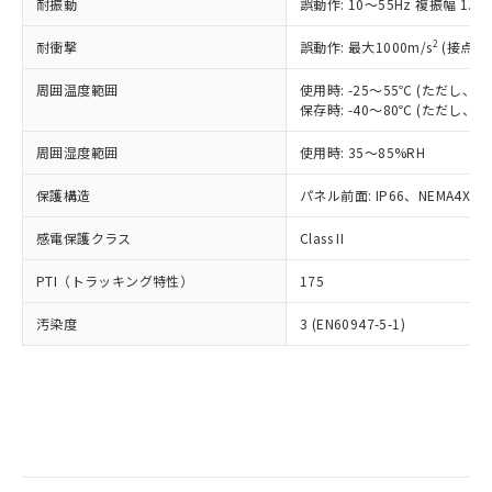
当社は規制貨物を破棄する場合は、完
耐振動
ル) (DEHP)(別名：DOP) 1000ppm以下、フタル酸ブチ
誤動作: 10～55Hz 複振幅 1.
正式な納期状況および標準価格はお客
ル類) : 1000ppm、
ルベンジル（BBP） 1000ppm以下、フタル酸ジブチル
全に破砕するなど、違法に輸出されな
DBP(フタル酸ジブチル) : 1000ppm、 DIBP(フタル酸ジ
様のお取引先、またはお客様担当のオ
（DBP） 1000ppm以下、フタル酸ジイソブチル
イソブチル) : 1000ppm、 BBP(フタル酸ブチルベンジ
△
一定数には満たないが在庫あり
いよう必要な手段を講じます。
2
耐衝撃
誤動作: 最大1000m/s
(接点開
ムロン制御機器販売店・当社販売員に
(DIBP) 1000ppm以下
ル) : 1000ppm、
当社は貴社製品を、核兵器、ミサイ
但し、RoHS指令で産業用監視および制御機器に対する
DEHP(フタル酸ビス(2-エチルヘキシル)) : 1000ppm
ご相談ください。
適用除外項目は除く。
周囲温度範囲
使用時: -25～55℃ (ただし
ル、化学兵器、生物兵器またはその他
－
在庫なし(最新の在庫状況につ
オムロン制御機器販売店や当社販売拠
フタル酸エステル類の４物質については閾値を超える意
保存時: -40～80℃ (ただし
武器並びにこれらの製造装置等に一切
いては、お客様のお取引先、ま
図的な使用がないことを確認しています。
点は「
販売ネットワーク
」をご確認
※2 環境保護使用期限
使用いたしません。
たはお客様担当のオムロン制御
ください。
周囲湿度範囲
使用時: 35～85%RH
当社は、貴社製品を第三者に販売する
機器販売店・当社販売員にご確
在庫状況および標準価格結果を当社の
※2 対応予定月
「ｅ」：有害物質（10物質）のすべてが基
場合は、上記1、2および3の内容を当
認ください)
事前の承諾なく第三者に漏洩または開
保護構造
パネル前面: IP66、NEMA4X, N
準値以下であることを示します。
該第三者に通知します。また当社は、
示しないようお願いします。
部品在庫の切り替え状況などにより、予定
「10」：通常の使用状況下において有害物
販売先および販売に係わる関係者が違
マイパーツ機能（部品リスト作成サー
感電保護クラス
Class II
空
受注生産機種、また在庫状況の
月が前後することがあります。
質が外部に漏えいし、環境に深刻な影響を
法に輸出するおそれがある場合は、取
ビス）をご利用いただくには、I-Web
白
情報を公開していない機種
及ぼさない年数を意味します。
り引きをいたしません。
PTI（トラッキング特性）
175
メンバーズにご登録されている必要が
「－」：未確認です。当社販売部門へお問
あります。
い合わせください。
汚染度
3 (EN60947-5-1)
お客様が当ウェブサイト上で当社にご
※3 非含有証明書ダウンロード
登録された部品リストについて、当社
および当社の共同利用者が、当社の製
下記の非含有証明書をダウンロードするこ
品・サービスに関するお客様との取
とができます。
合意する
キャンセル
引・商談に必要な範囲で利用すること
をご了承ください。
EU RoHS指令（10物質）の非含有証明書
※当社の共同利用者とは、
"個人情報
51物質の非含有証明書（当社基準）