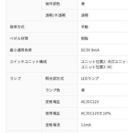
操作部色
青
透明/不透明
透明
復帰方式
手動
ベゼル材質
樹脂
最小適用負荷
DC5V 6mA
スイッチユニット構成
ユニット位置2: 点灯ユニット
ユニット位置3: NC
ランプ
照光部方式
LEDランプ
ランプ色
青
定格電圧
AC/DC12V
使用電圧
AC/DC12V±10%
※1 対応状況
定格電流
12mA
対応済み：EU RoHS指令（10物質）の