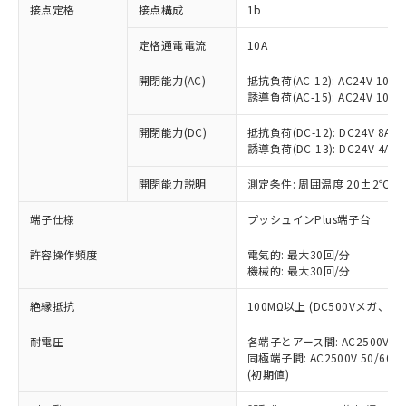
非含有に対応した製品が提供可能な商品で
接点定格
接点構成
1b
す。
対応予定：EU RoHS指令（10物質）の非含
定格通電電流
10A
ご利用条件
有に対応した製品に切り替える予定のある
商品です。
開閉能力(AC)
抵抗負荷(AC-12): AC24V 10A/A
誘導負荷(AC-15): AC24V 10A/AC
対応予定なし：EU RoHS指令（10物質）の
以下の条件をお読みいただき、同意のうえ
非含有に非対応の商品で、対応品を出す予
ご利用ください。
開閉能力(DC)
抵抗負荷(DC-12): DC24V 8A/DC
定はありません。
誘導負荷(DC-13): DC24V 4A/DC
調査・確認中：EU RoHS指令（10物質）の
本サービスは、当社制御機器事業取扱
※1 中国RoHS○×表
非含有の対応状況を調査中または確認中の
商品の当社在庫状況および標準価格
開閉能力説明
測定条件: 周囲温度 20±2℃、
商品です。
(税抜)を提供させていただくもので
「○」：最大均質材料含有率が中国RoHSの
非該当品：ライセンス料など無形物で、有
端子仕様
プッシュインPlus端子台
す。
基準値以下であることを示します。
害物質有無と関係のない商品です。
当社制御機器事業取扱商品の中には、
「×」：最大均質材料含有率が中国RoHSの
仕入先様の事情により、非含有部品として
許容操作頻度
電気的: 最大30回/分
本サービスの対象外となる商品もある
基準値を超えていることを示します。
いたものが、含有品と判明した場合などや
機械的: 最大30回/分
当社は、これら貴社製品のうち、外国
ことをご了承ください。
「－」：未確認です。当社販売部門へお問
むを得ず変更することがあります。
為替および外国貿易法に定める商品
在庫状況および標準価格照会結果は、
い合わせください。
絶縁抵抗
100MΩ以上 (DC500Vメガ、
（以下｢規制貨物等」という）を輸出
記載している更新日時点での社内デー
*EU RoHS指令（10物質）：
または国外への提供する場合は、日本
記
タに基づき作成されるものであり、閲
説明
耐電圧
鉛(Pb) 1000ppm以下、 水銀(Hg) 1000ppm以下、 カド
各端子とアース間: AC2500V 50/
*中国RoHS10物質の基準値 (GB/T26572)：
国政府の輸出許可(または役務取引許
号
覧された時点での実際の在庫および標
ミウム(Cd) 100ppm以下、
Pb(鉛) :1000ppm、 Hg(水銀) : 1000ppm、 Cd(カドミウ
同極端子間: AC2500V 50/60
可)を取得するなどの必要な手続きを
六価クロム(Cr(Ⅵ)) 1000ppm以下、ポリ臭化ビフェニル
ム) : 100ppm、
準価格とは異なる場合があることをご
(初期値)
類(PBB) 1000ppm以下、ポリ臭化ジフェニルエーテル類
Cr(Ⅵ)(六価クロム) : 1000ppm、 PBBs(ポリ臭化ビフェ
とります。
了承ください。
(PBDE) 1000ppm以下、フタル酸ビス(2-エチルヘキシ
○
一定数以上の在庫あり
ニル類) : 1000ppm、 PBDEs(ポリ臭化ジフェニルエーテ