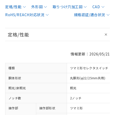
定格/性能
外形図
取りつけ穴加工図
CAD
RoHS/REACH対応状況
規格認証/適合状況
定格/性能
情報更新：2026/05/21
種類
ツマミ形セレクタスイッチ
胴体形状
丸胴形(φ22/25mm共用)
照光/非照光
照光
ノッチ数
2ノッチ
操作部
操作部形状
ツマミ形