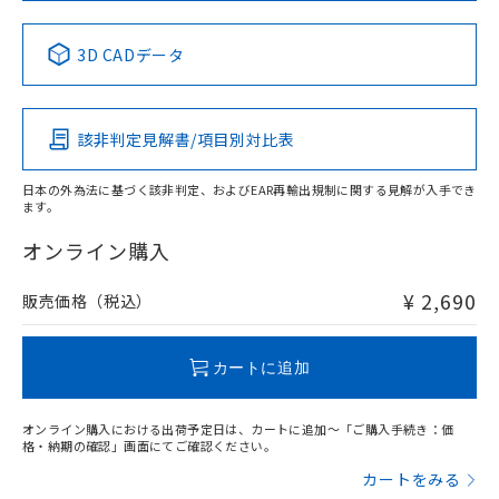
中国 RoHS表
※1 ※2
3D CADデータ
Pb
Hg
Cd
Cr(VI)
該非判定見解書/項目別対比表
X
O
O
O
日本の外為法に基づく該非判定、およびEAR再輸出規制に関する見解が入手でき
ます。
"対応済み"や非含有の記載がされた商品であっても、流通
在庫等で未対応品が混在する可能性があります。
オンライン購入
非含有品が必要な際は、弊社営業部門もしくは販売店へお
問い合わせください。
¥ 2,690
販売価格（税込）
この製品のRoHS/REACH対応状況ページへ
カートに追加
オンライン購入における出荷予定日は、カートに追加～「ご購入手続き：価
格・納期の確認」画面にてご確認ください。
カートをみる