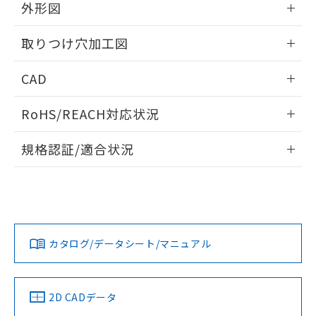
の共同利用に関して"
の「1.共同利
外形図
※本証明書は発行日時点で非含有を証明す
用者の範囲」に記載されている法人を
るもので、過去に遡って非含有を証明する
指します。
情報更新：2026/05/21
ものではありません。
取りつけ穴加工図
また、RoHS指令のフタル酸エステル類４
物質の対応では、対応完了までの期間は出
情報更新：2026/05/21
CAD
荷製品に未対応品が混在することから備考
欄に対応日を記載しておりました。
ログイン/会員登録いただくと、CADデータをダウンロー
RoHS/REACH対応状況
既に当社にて対応品への在庫切替を完了
ドすることができます。
していることから、特段のことがない限
情報更新：2026/7/29
り、2022年1月12日より割愛しておりま
規格認証/適合状況
す。
ログイン/会員登録
EU RoHS
注意事項・凡例
A22NW-2BM-TAA-P002-ABについての規格認証/適合状況に
ついては、「カスタマーサポートセンタ お客様相談室」また
は貴社担当オムロン営業員または販売店にお問い合わせくだ
対応状況
対応予定月
※1
※2
さい。
ダウンロードデータをご利用いただく前に、以下を必ずお読
みください。
カタログ/データシート/マニュアル
対応済み
ソフトウェアの使用条件
お問い合わせ
中国 RoHS
注意事項・凡例
2D CADデータ