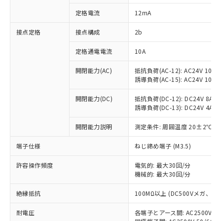
対応済み：EU RoHS指令（10物質）の
定格電流
12mA
非含有に対応した製品が提供可能な商品で
す。
接点定格
接点構成
2b
対応予定：EU RoHS指令（10物質）の非含
ご利用条件
有に対応した製品に切り替える予定のある
定格通電電流
10A
商品です。
対応予定なし：EU RoHS指令（10物質）の
開閉能力(AC)
抵抗負荷(AC-12): AC24V 10A/A
以下の条件をお読みいただき、同意のうえ
非含有に非対応の商品で、対応品を出す予
誘導負荷(AC-15): AC24V 10A/AC
ご利用ください。
定はありません。
調査・確認中：EU RoHS指令（10物質）の
開閉能力(DC)
抵抗負荷(DC-12): DC24V 8A/DC
本サービスは、当社制御機器事業取扱
※1 中国RoHS○×表
誘導負荷(DC-13): DC24V 4A/DC
非含有の対応状況を調査中または確認中の
商品の当社在庫状況および標準価格
商品です。
(税抜)を提供させていただくもので
開閉能力説明
測定条件: 周囲温度 20±2℃、
「○」：最大均質材料含有率が中国RoHSの
非該当品：ライセンス料など無形物で、有
す。
基準値以下であることを示します。
害物質有無と関係のない商品です。
当社制御機器事業取扱商品の中には、
端子仕様
ねじ締め端子 (M3.5)
「×」：最大均質材料含有率が中国RoHSの
仕入先様の事情により、非含有部品として
本サービスの対象外となる商品もある
基準値を超えていることを示します。
いたものが、含有品と判明した場合などや
当社は、これら貴社製品のうち、外国
ことをご了承ください。
許容操作頻度
電気的: 最大30回/分
「－」：未確認です。当社販売部門へお問
むを得ず変更することがあります。
為替および外国貿易法に定める商品
機械的: 最大30回/分
在庫状況および標準価格照会結果は、
い合わせください。
（以下｢規制貨物等」という）を輸出
記載している更新日時点での社内デー
*EU RoHS指令（10物質）：
または国外への提供する場合は、日本
絶縁抵抗
100MΩ以上 (DC500Vメガ、
記
タに基づき作成されるものであり、閲
説明
鉛(Pb) 1000ppm以下、 水銀(Hg) 1000ppm以下、 カド
*中国RoHS10物質の基準値 (GB/T26572)：
国政府の輸出許可(または役務取引許
号
覧された時点での実際の在庫および標
ミウム(Cd) 100ppm以下、
Pb(鉛) :1000ppm、 Hg(水銀) : 1000ppm、 Cd(カドミウ
耐電圧
各端子とアース間: AC2500V 50/
可)を取得するなどの必要な手続きを
六価クロム(Cr(Ⅵ)) 1000ppm以下、ポリ臭化ビフェニル
ム) : 100ppm、
準価格とは異なる場合があることをご