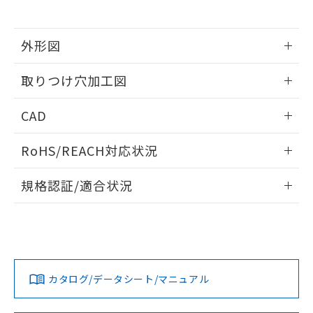
※当社の共同利用者とは、
"個人情報
51物質の非含有証明書（当社基準）
の共同利用に関して"
の「1.共同利
※本証明書は発行日時点で非含有を証明す
用者の範囲」に記載されている法人を
るもので、過去に遡って非含有を証明する
外形図
指します。
ものではありません。
情報更新：2026/05/21
また、RoHS指令のフタル酸エステル類４
取りつけ穴加工図
物質の対応では、対応完了までの期間は出
荷製品に未対応品が混在することから備考
情報更新：2026/05/21
CAD
欄に対応日を記載しておりました。
既に当社にて対応品への在庫切替を完了
ログイン/会員登録いただくと、CADデータをダウンロー
していることから、特段のことがない限
RoHS/REACH対応状況
ドすることができます。
り、2022年1月12日より割愛しておりま
す。
情報更新：2026/7/29
規格認証/適合状況
ログイン/会員登録
EU RoHS
注意事項・凡例
UL認証
CSA認証
CEマーキング
Yes
Yes
Yes
対応状況
対応予定月
※1
※2
ダウンロードデータをご利用いただく前に、以下を必ずお読
みください。
カタログ/データシート/マニュアル
対応済み
ソフトウェアの使用条件
LR型式承認
DNV型式承認
BV型式承認
KR型式承
（イギリス
（ノルウェー
（フランス
（韓国