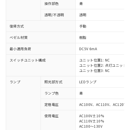
操作部色
青
透明/不透明
透明
復帰方式
手動
ベゼル材質
樹脂
最小適用負荷
DC5V 6mA
スイッチユニット構成
ユニット位置1: NC
ユニット位置2: 点灯ユニット
ユニット位置3: NC
ランプ
照光部方式
LEDランプ
ランプ色
青
定格電圧
AC100V、AC110V、AC120V
使用電圧
AC100V±10%
※1 対応状況
AC110V±10%
AC100～130V