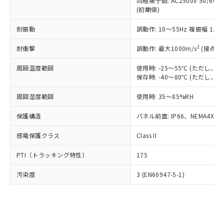
類(PBB) 1000ppm以下、ポリ臭化ジフェニルエーテル類
同極端子間: AC2500V 50/60
Cr(Ⅵ)(六価クロム) : 1000ppm、 PBBs(ポリ臭化ビフェ
とります。
了承ください。
(PBDE) 1000ppm以下、フタル酸ビス(2-エチルヘキシ
○
一定数以上の在庫あり
ニル類) : 1000ppm、 PBDEs(ポリ臭化ジフェニルエーテ
(初期値)
当社は規制貨物を破棄する場合は、完
ル) (DEHP)(別名：DOP) 1000ppm以下、フタル酸ブチ
正式な納期状況および標準価格はお客
ル類) : 1000ppm、
ルベンジル（BBP） 1000ppm以下、フタル酸ジブチル
全に破砕するなど、違法に輸出されな
DBP(フタル酸ジブチル) : 1000ppm、 DIBP(フタル酸ジ
様のお取引先、またはお客様担当のオ
耐振動
誤動作: 10～55Hz 複振幅 1.
（DBP） 1000ppm以下、フタル酸ジイソブチル
イソブチル) : 1000ppm、 BBP(フタル酸ブチルベンジ
△
一定数には満たないが在庫あり
いよう必要な手段を講じます。
ムロン制御機器販売店・当社販売員に
(DIBP) 1000ppm以下
ル) : 1000ppm、
当社は貴社製品を、核兵器、ミサイ
但し、RoHS指令で産業用監視および制御機器に対する
DEHP(フタル酸ビス(2-エチルヘキシル)) : 1000ppm
ご相談ください。
2
耐衝撃
誤動作: 最大1000m/s
(接点開
適用除外項目は除く。
ル、化学兵器、生物兵器またはその他
－
在庫なし(最新の在庫状況につ
オムロン制御機器販売店や当社販売拠
フタル酸エステル類の４物質については閾値を超える意
武器並びにこれらの製造装置等に一切
いては、お客様のお取引先、ま
周囲温度範囲
図的な使用がないことを確認しています。
使用時: -25～55℃ (ただし
点は「
販売ネットワーク
」をご確認
※2 環境保護使用期限
使用いたしません。
保存時: -40～80℃ (ただし
たはお客様担当のオムロン制御
ください。
当社は、貴社製品を第三者に販売する
機器販売店・当社販売員にご確
在庫状況および標準価格結果を当社の
※2 対応予定月
「ｅ」：有害物質（10物質）のすべてが基
周囲湿度範囲
使用時: 35～85%RH
場合は、上記1、2および3の内容を当
認ください)
事前の承諾なく第三者に漏洩または開
準値以下であることを示します。
該第三者に通知します。また当社は、
示しないようお願いします。
保護構造
パネル前面: IP66、NEMA4X, N
部品在庫の切り替え状況などにより、予定
「10」：通常の使用状況下において有害物
販売先および販売に係わる関係者が違
マイパーツ機能（部品リスト作成サー
空
受注生産機種、また在庫状況の
月が前後することがあります。
質が外部に漏えいし、環境に深刻な影響を
法に輸出するおそれがある場合は、取
ビス）をご利用いただくには、I-Web
白
情報を公開していない機種
感電保護クラス
Class II
及ぼさない年数を意味します。
り引きをいたしません。
メンバーズにご登録されている必要が
「－」：未確認です。当社販売部門へお問
あります。
PTI（トラッキング特性）
175
い合わせください。
お客様が当ウェブサイト上で当社にご
※3 非含有証明書ダウンロード
登録された部品リストについて、当社
汚染度
3 (EN60947-5-1)
および当社の共同利用者が、当社の製
下記の非含有証明書をダウンロードするこ
品・サービスに関するお客様との取
とができます。
合意する
キャンセル
引・商談に必要な範囲で利用すること
をご了承ください。
EU RoHS指令（10物質）の非含有証明書