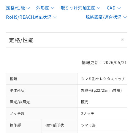
定格/性能
外形図
取りつけ穴加工図
CAD
RoHS/REACH対応状況
規格認証/適合状況
定格/性能
情報更新：2026/05/21
種類
ツマミ形セレクタスイッチ
胴体形状
丸胴形(φ22/25mm共用)
照光/非照光
照光
ノッチ数
2ノッチ
操作部
操作部形状
ツマミ形