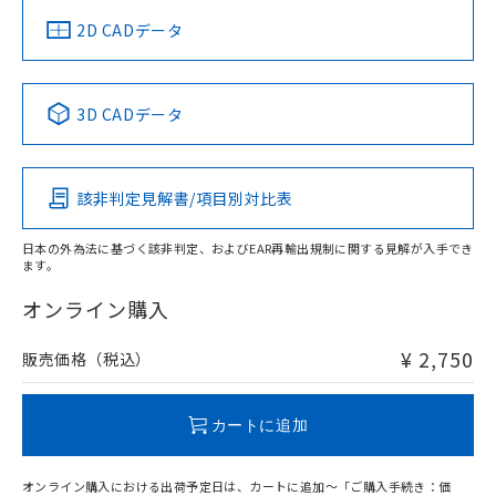
船舶規格）
船舶規格）
船舶規格）
船舶規格
中国 RoHS
注意事項・凡例
2D CADデータ
No
No
No
No
中国 RoHS表
※1 ※2
3D CADデータ
この製品の規格認証/適合状況ページへ
Pb
Hg
Cd
Cr(VI)
その他の認証はこちらのページからご検索ください
該非判定見解書/項目別対比表
O
O
O
O
日本の外為法に基づく該非判定、およびEAR再輸出規制に関する見解が入手でき
ます。
"対応済み"や非含有の記載がされた商品であっても、流通
在庫等で未対応品が混在する可能性があります。
オンライン購入
非含有品が必要な際は、弊社営業部門もしくは販売店へお
問い合わせください。
¥ 2,750
販売価格（税込）
この製品のRoHS/REACH対応状況ページへ
カートに追加
オンライン購入における出荷予定日は、カートに追加～「ご購入手続き：価