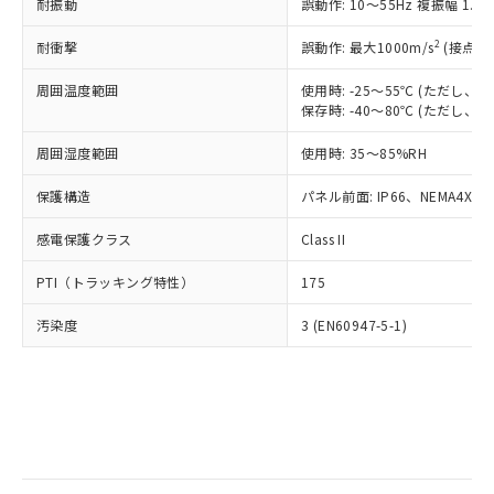
当社は規制貨物を破棄する場合は、完
耐振動
ル) (DEHP)(別名：DOP) 1000ppm以下、フタル酸ブチ
誤動作: 10～55Hz 複振幅 1.
正式な納期状況および標準価格はお客
ル類) : 1000ppm、
ルベンジル（BBP） 1000ppm以下、フタル酸ジブチル
全に破砕するなど、違法に輸出されな
DBP(フタル酸ジブチル) : 1000ppm、 DIBP(フタル酸ジ
様のお取引先、またはお客様担当のオ
（DBP） 1000ppm以下、フタル酸ジイソブチル
イソブチル) : 1000ppm、 BBP(フタル酸ブチルベンジ
△
一定数には満たないが在庫あり
いよう必要な手段を講じます。
2
耐衝撃
誤動作: 最大1000m/s
(接点開
ムロン制御機器販売店・当社販売員に
(DIBP) 1000ppm以下
ル) : 1000ppm、
当社は貴社製品を、核兵器、ミサイ
但し、RoHS指令で産業用監視および制御機器に対する
DEHP(フタル酸ビス(2-エチルヘキシル)) : 1000ppm
ご相談ください。
適用除外項目は除く。
周囲温度範囲
使用時: -25～55℃ (ただし
ル、化学兵器、生物兵器またはその他
－
在庫なし(最新の在庫状況につ
オムロン制御機器販売店や当社販売拠
フタル酸エステル類の４物質については閾値を超える意
保存時: -40～80℃ (ただし
武器並びにこれらの製造装置等に一切
いては、お客様のお取引先、ま
図的な使用がないことを確認しています。
点は「
販売ネットワーク
」をご確認
※2 環境保護使用期限
使用いたしません。
たはお客様担当のオムロン制御
ください。
周囲湿度範囲
使用時: 35～85%RH
当社は、貴社製品を第三者に販売する
機器販売店・当社販売員にご確
在庫状況および標準価格結果を当社の
※2 対応予定月
「ｅ」：有害物質（10物質）のすべてが基
場合は、上記1、2および3の内容を当
認ください)
事前の承諾なく第三者に漏洩または開
保護構造
パネル前面: IP66、NEMA4X, N
準値以下であることを示します。
該第三者に通知します。また当社は、
示しないようお願いします。
部品在庫の切り替え状況などにより、予定
「10」：通常の使用状況下において有害物
販売先および販売に係わる関係者が違
マイパーツ機能（部品リスト作成サー
感電保護クラス
Class II
空
受注生産機種、また在庫状況の
月が前後することがあります。
質が外部に漏えいし、環境に深刻な影響を
法に輸出するおそれがある場合は、取
ビス）をご利用いただくには、I-Web
白
情報を公開していない機種
及ぼさない年数を意味します。
り引きをいたしません。
PTI（トラッキング特性）
175
メンバーズにご登録されている必要が
「－」：未確認です。当社販売部門へお問
あります。
い合わせください。
汚染度
3 (EN60947-5-1)
お客様が当ウェブサイト上で当社にご
※3 非含有証明書ダウンロード
登録された部品リストについて、当社
および当社の共同利用者が、当社の製
下記の非含有証明書をダウンロードするこ
品・サービスに関するお客様との取
とができます。
合意する
キャンセル
引・商談に必要な範囲で利用すること
をご了承ください。
EU RoHS指令（10物質）の非含有証明書
※当社の共同利用者とは、
"個人情報
51物質の非含有証明書（当社基準）