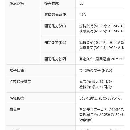
非含有に対応した製品が提供可能な商品で
接点定格
接点構成
1b
す。
対応予定：EU RoHS指令（10物質）の非含
定格通電電流
10A
ご利用条件
有に対応した製品に切り替える予定のある
商品です。
開閉能力(AC)
抵抗負荷(AC-12): AC24V 10A/A
誘導負荷(AC-15): AC24V 10A/AC
対応予定なし：EU RoHS指令（10物質）の
以下の条件をお読みいただき、同意のうえ
非含有に非対応の商品で、対応品を出す予
ご利用ください。
開閉能力(DC)
抵抗負荷(DC-12): DC24V 8A/DC
定はありません。
誘導負荷(DC-13): DC24V 4A/DC
調査・確認中：EU RoHS指令（10物質）の
本サービスは、当社制御機器事業取扱
※1 中国RoHS○×表
非含有の対応状況を調査中または確認中の
商品の当社在庫状況および標準価格
開閉能力説明
測定条件: 周囲温度 20±2℃、
商品です。
(税抜)を提供させていただくもので
「○」：最大均質材料含有率が中国RoHSの
非該当品：ライセンス料など無形物で、有
端子仕様
ねじ締め端子 (M3.5)
す。
基準値以下であることを示します。
害物質有無と関係のない商品です。
当社制御機器事業取扱商品の中には、
「×」：最大均質材料含有率が中国RoHSの
仕入先様の事情により、非含有部品として
許容操作頻度
電気的: 最大30回/分
本サービスの対象外となる商品もある
基準値を超えていることを示します。
いたものが、含有品と判明した場合などや
機械的: 最大30回/分
当社は、これら貴社製品のうち、外国
ことをご了承ください。
「－」：未確認です。当社販売部門へお問
むを得ず変更することがあります。
為替および外国貿易法に定める商品
在庫状況および標準価格照会結果は、
い合わせください。
絶縁抵抗
100MΩ以上 (DC500Vメガ、
（以下｢規制貨物等」という）を輸出
記載している更新日時点での社内デー
*EU RoHS指令（10物質）：
または国外への提供する場合は、日本
記
タに基づき作成されるものであり、閲
説明
耐電圧
鉛(Pb) 1000ppm以下、 水銀(Hg) 1000ppm以下、 カド
各端子とアース間: AC2500V 50/
*中国RoHS10物質の基準値 (GB/T26572)：
国政府の輸出許可(または役務取引許
号
覧された時点での実際の在庫および標
ミウム(Cd) 100ppm以下、
Pb(鉛) :1000ppm、 Hg(水銀) : 1000ppm、 Cd(カドミウ
同極端子間: AC2500V 50/60
可)を取得するなどの必要な手続きを
六価クロム(Cr(Ⅵ)) 1000ppm以下、ポリ臭化ビフェニル
ム) : 100ppm、
準価格とは異なる場合があることをご
(初期値)
類(PBB) 1000ppm以下、ポリ臭化ジフェニルエーテル類
Cr(Ⅵ)(六価クロム) : 1000ppm、 PBBs(ポリ臭化ビフェ
とります。
了承ください。
(PBDE) 1000ppm以下、フタル酸ビス(2-エチルヘキシ
○
一定数以上の在庫あり
ニル類) : 1000ppm、 PBDEs(ポリ臭化ジフェニルエーテ