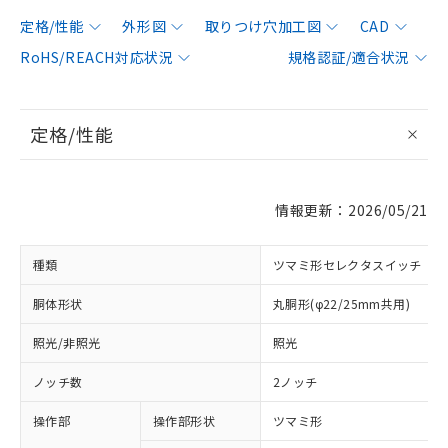
定格/性能
外形図
取りつけ穴加工図
CAD
RoHS/REACH対応状況
規格認証/適合状況
定格/性能
情報更新：2026/05/21
種類
ツマミ形セレクタスイッチ
胴体形状
丸胴形(φ22/25mm共用)
照光/非照光
照光
ノッチ数
2ノッチ
操作部
操作部形状
ツマミ形