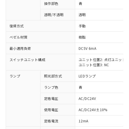
操作部色
青
透明/不透明
透明
復帰方式
手動
ベゼル材質
樹脂
最小適用負荷
DC5V 6mA
スイッチユニット構成
ユニット位置2: 点灯ユニット
ユニット位置3: NC
ランプ
照光部方式
LEDランプ
ランプ色
青
定格電圧
AC/DC24V
使用電圧
AC/DC24V±10%
※1 対応状況
定格電流
12mA
対応済み：EU RoHS指令（10物質）の