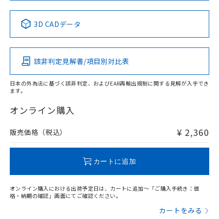
No
No
No
No
中国 RoHS表
※1 ※2
3D CADデータ
この製品の規格認証/適合状況ページへ
Pb
Hg
Cd
Cr(VI)
その他の認証はこちらのページからご検索ください
該非判定見解書/項目別対比表
X
O
O
O
日本の外為法に基づく該非判定、およびEAR再輸出規制に関する見解が入手でき
ます。
"対応済み"や非含有の記載がされた商品であっても、流通
在庫等で未対応品が混在する可能性があります。
オンライン購入
非含有品が必要な際は、弊社営業部門もしくは販売店へお
問い合わせください。
¥ 2,360
販売価格（税込）
この製品のRoHS/REACH対応状況ページへ
カートに追加
オンライン購入における出荷予定日は、カートに追加～「ご購入手続き：価
格・納期の確認」画面にてご確認ください。
カートをみる