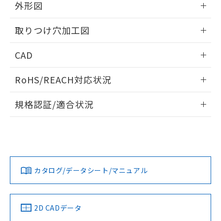
の共同利用に関して"
の「1.共同利
外形図
※本証明書は発行日時点で非含有を証明す
用者の範囲」に記載されている法人を
るもので、過去に遡って非含有を証明する
指します。
情報更新：2026/05/21
ものではありません。
取りつけ穴加工図
また、RoHS指令のフタル酸エステル類４
物質の対応では、対応完了までの期間は出
情報更新：2026/05/21
CAD
荷製品に未対応品が混在することから備考
欄に対応日を記載しておりました。
ログイン/会員登録いただくと、CADデータをダウンロー
RoHS/REACH対応状況
既に当社にて対応品への在庫切替を完了
ドすることができます。
していることから、特段のことがない限
情報更新：2026/7/29
り、2022年1月12日より割愛しておりま
規格認証/適合状況
す。
ログイン/会員登録
EU RoHS
注意事項・凡例
UL認証
CSA認証
CEマーキング
Yes
Yes
Yes
対応状況
対応予定月
※1
※2
ダウンロードデータをご利用いただく前に、以下を必ずお読
みください。
カタログ/データシート/マニュアル
対応済み
ソフトウェアの使用条件
LR型式承認
DNV型式承認
BV型式承認
KR型式承
（イギリス
（ノルウェー
（フランス
（韓国
船舶規格）
船舶規格）
船舶規格）
船舶規格
中国 RoHS
注意事項・凡例
2D CADデータ