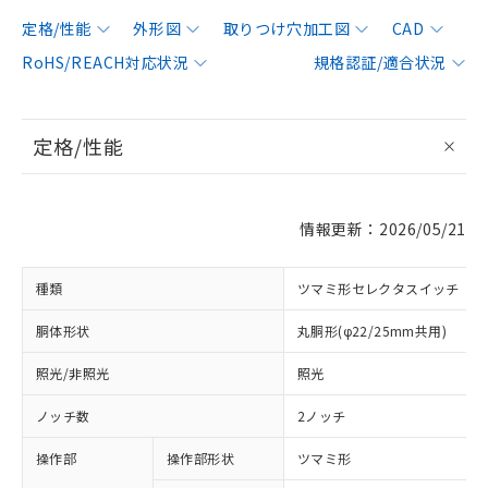
定格/性能
外形図
取りつけ穴加工図
CAD
RoHS/REACH対応状況
規格認証/適合状況
定格/性能
情報更新：2026/05/21
種類
ツマミ形セレクタスイッチ
胴体形状
丸胴形(φ22/25mm共用)
照光/非照光
照光
ノッチ数
2ノッチ
操作部
操作部形状
ツマミ形