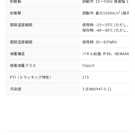
当社は規制貨物を破棄する場合は、完
耐振動
ル) (DEHP)(別名：DOP) 1000ppm以下、フタル酸ブチ
誤動作: 10～55Hz 複振幅 1.
正式な納期状況および標準価格はお客
ル類) : 1000ppm、
ルベンジル（BBP） 1000ppm以下、フタル酸ジブチル
全に破砕するなど、違法に輸出されな
DBP(フタル酸ジブチル) : 1000ppm、 DIBP(フタル酸ジ
様のお取引先、またはお客様担当のオ
（DBP） 1000ppm以下、フタル酸ジイソブチル
イソブチル) : 1000ppm、 BBP(フタル酸ブチルベンジ
△
一定数には満たないが在庫あり
いよう必要な手段を講じます。
2
耐衝撃
誤動作: 最大1000m/s
(接点開
ムロン制御機器販売店・当社販売員に
(DIBP) 1000ppm以下
ル) : 1000ppm、
当社は貴社製品を、核兵器、ミサイ
但し、RoHS指令で産業用監視および制御機器に対する
DEHP(フタル酸ビス(2-エチルヘキシル)) : 1000ppm
ご相談ください。
適用除外項目は除く。
周囲温度範囲
使用時: -25～55℃ (ただし
ル、化学兵器、生物兵器またはその他
－
在庫なし(最新の在庫状況につ
オムロン制御機器販売店や当社販売拠
フタル酸エステル類の４物質については閾値を超える意
保存時: -40～80℃ (ただし
武器並びにこれらの製造装置等に一切
いては、お客様のお取引先、ま
図的な使用がないことを確認しています。
点は「
販売ネットワーク
」をご確認
※2 環境保護使用期限
使用いたしません。
たはお客様担当のオムロン制御
ください。
周囲湿度範囲
使用時: 35～85%RH
当社は、貴社製品を第三者に販売する
機器販売店・当社販売員にご確
在庫状況および標準価格結果を当社の
※2 対応予定月
「ｅ」：有害物質（10物質）のすべてが基
場合は、上記1、2および3の内容を当
認ください)
事前の承諾なく第三者に漏洩または開
保護構造
パネル前面: IP66、NEMA4X, N
準値以下であることを示します。
該第三者に通知します。また当社は、
示しないようお願いします。
部品在庫の切り替え状況などにより、予定
「10」：通常の使用状況下において有害物
販売先および販売に係わる関係者が違
マイパーツ機能（部品リスト作成サー
感電保護クラス
Class II
空
受注生産機種、また在庫状況の
月が前後することがあります。
質が外部に漏えいし、環境に深刻な影響を
法に輸出するおそれがある場合は、取
ビス）をご利用いただくには、I-Web
白
情報を公開していない機種
及ぼさない年数を意味します。
り引きをいたしません。
PTI（トラッキング特性）
175
メンバーズにご登録されている必要が
「－」：未確認です。当社販売部門へお問
あります。
い合わせください。
汚染度
3 (EN60947-5-1)
お客様が当ウェブサイト上で当社にご
※3 非含有証明書ダウンロード
登録された部品リストについて、当社
および当社の共同利用者が、当社の製
下記の非含有証明書をダウンロードするこ
品・サービスに関するお客様との取
とができます。
合意する
キャンセル
引・商談に必要な範囲で利用すること
をご了承ください。
EU RoHS指令（10物質）の非含有証明書
※当社の共同利用者とは、
"個人情報
51物質の非含有証明書（当社基準）