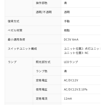
操作部色
青
透明/不透明
透明
復帰方式
手動
ベゼル材質
樹脂
最小適用負荷
DC5V 6mA
スイッチユニット構成
ユニット位置2: 点灯ユニット
ユニット位置3: NC
ランプ
照光部方式
LEDランプ
ランプ色
青
定格電圧
AC/DC12V
使用電圧
AC/DC12V±10%
※1 対応状況
定格電流
12mA
対応済み：EU RoHS指令（10物質）の