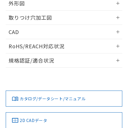
の共同利用に関して"
の「1.共同利
外形図
※本証明書は発行日時点で非含有を証明す
用者の範囲」に記載されている法人を
るもので、過去に遡って非含有を証明する
指します。
情報更新：2026/05/21
ものではありません。
取りつけ穴加工図
また、RoHS指令のフタル酸エステル類４
物質の対応では、対応完了までの期間は出
情報更新：2026/05/21
CAD
荷製品に未対応品が混在することから備考
欄に対応日を記載しておりました。
ログイン/会員登録いただくと、CADデータをダウンロー
RoHS/REACH対応状況
既に当社にて対応品への在庫切替を完了
ドすることができます。
していることから、特段のことがない限
情報更新：2026/7/29
り、2022年1月12日より割愛しておりま
規格認証/適合状況
す。
ログイン/会員登録
EU RoHS
注意事項・凡例
UL認証
CSA認証
CEマーキング
Yes
Yes
Yes
対応状況
対応予定月
※1
※2
ダウンロードデータをご利用いただく前に、以下を必ずお読
みください。
カタログ/データシート/マニュアル
対応済み
ソフトウェアの使用条件
LR型式承認
DNV型式承認
BV型式承認
KR型式承
（イギリス
（ノルウェー
（フランス
（韓国
船舶規格）
船舶規格）
船舶規格）
船舶規格
中国 RoHS
注意事項・凡例
2D CADデータ