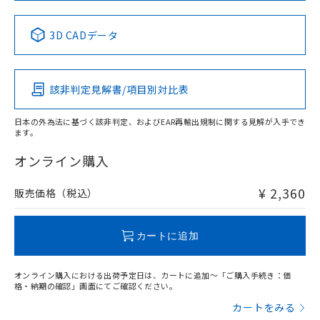
No
No
No
No
中国 RoHS表
※1 ※2
3D CADデータ
この製品の規格認証/適合状況ページへ
Pb
Hg
Cd
Cr(VI)
その他の認証はこちらのページからご検索ください
該非判定見解書/項目別対比表
X
O
O
O
日本の外為法に基づく該非判定、およびEAR再輸出規制に関する見解が入手でき
ます。
"対応済み"や非含有の記載がされた商品であっても、流通
在庫等で未対応品が混在する可能性があります。
オンライン購入
非含有品が必要な際は、弊社営業部門もしくは販売店へお
問い合わせください。
¥ 2,360
販売価格（税込）
この製品のRoHS/REACH対応状況ページへ
カートに追加
オンライン購入における出荷予定日は、カートに追加～「ご購入手続き：価
格・納期の確認」画面にてご確認ください。
カートをみる