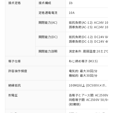
非含有に対応した製品が提供可能な商品で
接点定格
接点構成
1b
す。
対応予定：EU RoHS指令（10物質）の非含
定格通電電流
10A
ご利用条件
有に対応した製品に切り替える予定のある
商品です。
開閉能力(AC)
抵抗負荷(AC-12): AC24V 10A/A
誘導負荷(AC-15): AC24V 10A/AC
対応予定なし：EU RoHS指令（10物質）の
以下の条件をお読みいただき、同意のうえ
非含有に非対応の商品で、対応品を出す予
ご利用ください。
開閉能力(DC)
抵抗負荷(DC-12): DC24V 8A/DC
定はありません。
誘導負荷(DC-13): DC24V 4A/DC
調査・確認中：EU RoHS指令（10物質）の
本サービスは、当社制御機器事業取扱
※1 中国RoHS○×表
非含有の対応状況を調査中または確認中の
商品の当社在庫状況および標準価格
開閉能力説明
測定条件: 周囲温度 20±2℃、
商品です。
(税抜)を提供させていただくもので
「○」：最大均質材料含有率が中国RoHSの
非該当品：ライセンス料など無形物で、有
端子仕様
ねじ締め端子 (M3.5)
す。
基準値以下であることを示します。
害物質有無と関係のない商品です。
当社制御機器事業取扱商品の中には、
「×」：最大均質材料含有率が中国RoHSの
仕入先様の事情により、非含有部品として
許容操作頻度
電気的: 最大30回/分
本サービスの対象外となる商品もある
基準値を超えていることを示します。
いたものが、含有品と判明した場合などや
機械的: 最大30回/分
当社は、これら貴社製品のうち、外国
ことをご了承ください。
「－」：未確認です。当社販売部門へお問
むを得ず変更することがあります。
為替および外国貿易法に定める商品
在庫状況および標準価格照会結果は、
い合わせください。
絶縁抵抗
100MΩ以上 (DC500Vメガ、
（以下｢規制貨物等」という）を輸出
記載している更新日時点での社内デー
*EU RoHS指令（10物質）：
または国外への提供する場合は、日本
記
タに基づき作成されるものであり、閲
説明
耐電圧
鉛(Pb) 1000ppm以下、 水銀(Hg) 1000ppm以下、 カド
各端子とアース間: AC2500V 50/
*中国RoHS10物質の基準値 (GB/T26572)：
国政府の輸出許可(または役務取引許
号
覧された時点での実際の在庫および標
ミウム(Cd) 100ppm以下、
Pb(鉛) :1000ppm、 Hg(水銀) : 1000ppm、 Cd(カドミウ
同極端子間: AC2500V 50/60
可)を取得するなどの必要な手続きを
六価クロム(Cr(Ⅵ)) 1000ppm以下、ポリ臭化ビフェニル
ム) : 100ppm、
準価格とは異なる場合があることをご
(初期値)
類(PBB) 1000ppm以下、ポリ臭化ジフェニルエーテル類
Cr(Ⅵ)(六価クロム) : 1000ppm、 PBBs(ポリ臭化ビフェ
とります。
了承ください。
(PBDE) 1000ppm以下、フタル酸ビス(2-エチルヘキシ
○
一定数以上の在庫あり
ニル類) : 1000ppm、 PBDEs(ポリ臭化ジフェニルエーテ