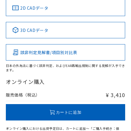
中国 RoHS
注意事項・凡例
2D CADデータ
中国 RoHS表
※1 ※2
3D CADデータ
Pb
Hg
Cd
Cr(VI)
該非判定見解書/項目別対比表
O
O
O
O
日本の外為法に基づく該非判定、およびEAR再輸出規制に関する見解が入手でき
ます。
"対応済み"や非含有の記載がされた商品であっても、流通
在庫等で未対応品が混在する可能性があります。
オンライン購入
非含有品が必要な際は、弊社営業部門もしくは販売店へお
問い合わせください。
¥ 3,410
販売価格（税込）
この製品のRoHS/REACH対応状況ページへ
カートに追加
オンライン購入における出荷予定日は、カートに追加～「ご購入手続き：価