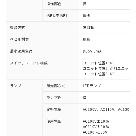
操作部色
黄
透明/不透明
透明
復帰方式
左自動
ベゼル材質
樹脂
最小適用負荷
DC5V 6mA
スイッチユニット構成
ユニット位置1: NC
ユニット位置2: 点灯ユニット
ユニット位置3: NC
ランプ
照光部方式
LEDランプ
ランプ色
黄
定格電圧
AC100V、AC110V、AC120V
使用電圧
AC100V±10%
※1 対応状況
AC110V±10%
AC100～130V