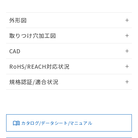
※当社の共同利用者とは、
"個人情報
51物質の非含有証明書（当社基準）
の共同利用に関して"
の「1.共同利
※本証明書は発行日時点で非含有を証明す
用者の範囲」に記載されている法人を
るもので、過去に遡って非含有を証明する
外形図
指します。
ものではありません。
情報更新：2026/05/21
また、RoHS指令のフタル酸エステル類４
取りつけ穴加工図
物質の対応では、対応完了までの期間は出
荷製品に未対応品が混在することから備考
情報更新：2026/05/21
CAD
欄に対応日を記載しておりました。
既に当社にて対応品への在庫切替を完了
ログイン/会員登録いただくと、CADデータをダウンロー
していることから、特段のことがない限
RoHS/REACH対応状況
ドすることができます。
り、2022年1月12日より割愛しておりま
す。
情報更新：2026/7/29
規格認証/適合状況
ログイン/会員登録
EU RoHS
注意事項・凡例
A22NW-2BL-TYA-P202-YDについての規格認証/適合状況につ
いては、「カスタマーサポートセンタ お客様相談室」または
貴社担当オムロン営業員または販売店にお問い合わせくださ
対応状況
対応予定月
※1
※2
い。
ダウンロードデータをご利用いただく前に、以下を必ずお読
みください。
カタログ/データシート/マニュアル
対応済み
ソフトウェアの使用条件
お問い合わせ