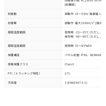
類(PBB) 1000ppm以下、ポリ臭化ジフェニルエーテル類
同極端子間: AC2500V 50/60
Cr(Ⅵ)(六価クロム) : 1000ppm、 PBBs(ポリ臭化ビフェ
とります。
了承ください。
(PBDE) 1000ppm以下、フタル酸ビス(2-エチルヘキシ
○
一定数以上の在庫あり
ニル類) : 1000ppm、 PBDEs(ポリ臭化ジフェニルエーテ
(初期値)
当社は規制貨物を破棄する場合は、完
ル) (DEHP)(別名：DOP) 1000ppm以下、フタル酸ブチ
正式な納期状況および標準価格はお客
ル類) : 1000ppm、
ルベンジル（BBP） 1000ppm以下、フタル酸ジブチル
全に破砕するなど、違法に輸出されな
DBP(フタル酸ジブチル) : 1000ppm、 DIBP(フタル酸ジ
様のお取引先、またはお客様担当のオ
耐振動
誤動作: 10～55Hz 複振幅 1.
（DBP） 1000ppm以下、フタル酸ジイソブチル
イソブチル) : 1000ppm、 BBP(フタル酸ブチルベンジ
△
一定数には満たないが在庫あり
いよう必要な手段を講じます。
ムロン制御機器販売店・当社販売員に
(DIBP) 1000ppm以下
ル) : 1000ppm、
当社は貴社製品を、核兵器、ミサイ
但し、RoHS指令で産業用監視および制御機器に対する
DEHP(フタル酸ビス(2-エチルヘキシル)) : 1000ppm
ご相談ください。
2
耐衝撃
誤動作: 最大1000m/s
(接点開
適用除外項目は除く。
ル、化学兵器、生物兵器またはその他
－
在庫なし(最新の在庫状況につ
オムロン制御機器販売店や当社販売拠
フタル酸エステル類の４物質については閾値を超える意
武器並びにこれらの製造装置等に一切
いては、お客様のお取引先、ま
周囲温度範囲
図的な使用がないことを確認しています。
使用時: -25～55℃ (ただし
点は「
販売ネットワーク
」をご確認
※2 環境保護使用期限
使用いたしません。
保存時: -40～80℃ (ただし
たはお客様担当のオムロン制御
ください。
当社は、貴社製品を第三者に販売する
機器販売店・当社販売員にご確
在庫状況および標準価格結果を当社の
※2 対応予定月
「ｅ」：有害物質（10物質）のすべてが基
周囲湿度範囲
使用時: 35～85%RH
場合は、上記1、2および3の内容を当
認ください)
事前の承諾なく第三者に漏洩または開
準値以下であることを示します。
該第三者に通知します。また当社は、
示しないようお願いします。
保護構造
パネル前面: IP66、NEMA4X, N
部品在庫の切り替え状況などにより、予定
「10」：通常の使用状況下において有害物
販売先および販売に係わる関係者が違
マイパーツ機能（部品リスト作成サー
空
受注生産機種、また在庫状況の
月が前後することがあります。
質が外部に漏えいし、環境に深刻な影響を
法に輸出するおそれがある場合は、取
ビス）をご利用いただくには、I-Web
白
情報を公開していない機種
感電保護クラス
Class II
及ぼさない年数を意味します。
り引きをいたしません。
メンバーズにご登録されている必要が
「－」：未確認です。当社販売部門へお問
あります。
PTI（トラッキング特性）
175
い合わせください。
お客様が当ウェブサイト上で当社にご
※3 非含有証明書ダウンロード
登録された部品リストについて、当社
汚染度
3 (EN60947-5-1)
および当社の共同利用者が、当社の製
下記の非含有証明書をダウンロードするこ
品・サービスに関するお客様との取
とができます。
合意する
キャンセル
引・商談に必要な範囲で利用すること
をご了承ください。
EU RoHS指令（10物質）の非含有証明書