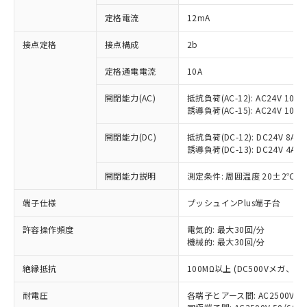
対応済み：EU RoHS指令（10物質）の
定格電流
12mA
非含有に対応した製品が提供可能な商品で
す。
接点定格
接点構成
2b
対応予定：EU RoHS指令（10物質）の非含
ご利用条件
有に対応した製品に切り替える予定のある
定格通電電流
10A
商品です。
対応予定なし：EU RoHS指令（10物質）の
開閉能力(AC)
抵抗負荷(AC-12): AC24V 10A/A
以下の条件をお読みいただき、同意のうえ
非含有に非対応の商品で、対応品を出す予
誘導負荷(AC-15): AC24V 10A/AC
ご利用ください。
定はありません。
調査・確認中：EU RoHS指令（10物質）の
開閉能力(DC)
抵抗負荷(DC-12): DC24V 8A/DC
本サービスは、当社制御機器事業取扱
※1 中国RoHS○×表
誘導負荷(DC-13): DC24V 4A/DC
非含有の対応状況を調査中または確認中の
商品の当社在庫状況および標準価格
商品です。
(税抜)を提供させていただくもので
開閉能力説明
測定条件: 周囲温度 20±2℃、
「○」：最大均質材料含有率が中国RoHSの
非該当品：ライセンス料など無形物で、有
す。
基準値以下であることを示します。
害物質有無と関係のない商品です。
当社制御機器事業取扱商品の中には、
端子仕様
プッシュインPlus端子台
「×」：最大均質材料含有率が中国RoHSの
仕入先様の事情により、非含有部品として
本サービスの対象外となる商品もある
基準値を超えていることを示します。
いたものが、含有品と判明した場合などや
当社は、これら貴社製品のうち、外国
ことをご了承ください。
許容操作頻度
電気的: 最大30回/分
「－」：未確認です。当社販売部門へお問
むを得ず変更することがあります。
為替および外国貿易法に定める商品
機械的: 最大30回/分
在庫状況および標準価格照会結果は、
い合わせください。
（以下｢規制貨物等」という）を輸出
記載している更新日時点での社内デー
*EU RoHS指令（10物質）：
または国外への提供する場合は、日本
絶縁抵抗
100MΩ以上 (DC500Vメガ、
記
タに基づき作成されるものであり、閲
説明
鉛(Pb) 1000ppm以下、 水銀(Hg) 1000ppm以下、 カド
*中国RoHS10物質の基準値 (GB/T26572)：
国政府の輸出許可(または役務取引許
号
覧された時点での実際の在庫および標
ミウム(Cd) 100ppm以下、
Pb(鉛) :1000ppm、 Hg(水銀) : 1000ppm、 Cd(カドミウ
耐電圧
各端子とアース間: AC2500V 50/
可)を取得するなどの必要な手続きを
六価クロム(Cr(Ⅵ)) 1000ppm以下、ポリ臭化ビフェニル
ム) : 100ppm、
準価格とは異なる場合があることをご