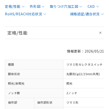
定格/性能
外形図
取りつけ穴加工図
CAD
RoHS/REACH対応状況
規格認証/適合状況
定格/性能
情報更新：2026/05/21
種類
ツマミ形セレクタスイッチ
胴体形状
丸胴形(φ22/25mm共用)
照光/非照光
照光
ノッチ数
2ノッチ
操作部
操作部形状
ツマミ形