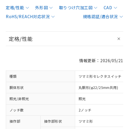
定格/性能
外形図
取りつけ穴加工図
CAD
RoHS/REACH対応状況
規格認証/適合状況
定格/性能
情報更新：2026/05/21
種類
ツマミ形セレクタスイッチ
胴体形状
丸胴形(φ22/25mm共用)
照光/非照光
照光
ノッチ数
2ノッチ
操作部
操作部形状
ツマミ形