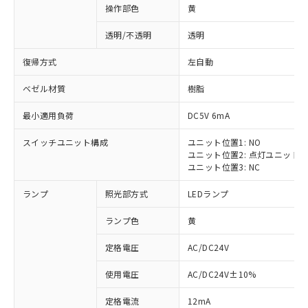
操作部色
黄
透明/不透明
透明
復帰方式
左自動
ベゼル材質
樹脂
最小適用負荷
DC5V 6mA
スイッチユニット構成
ユニット位置1: NO
ユニット位置2: 点灯ユニット
ユニット位置3: NC
ランプ
照光部方式
LEDランプ
ランプ色
黄
定格電圧
AC/DC24V
使用電圧
AC/DC24V±10%
定格電流
12mA