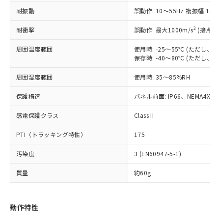
（以下｢規制貨物等」という）を輸出
記載している更新日時点での社内デー
耐振動
誤動作: 10～55Hz 複振幅 1.
*EU RoHS指令（10物質）：
または国外への提供する場合は、日本
記
タに基づき作成されるものであり、閲
説明
鉛(Pb) 1000ppm以下、 水銀(Hg) 1000ppm以下、 カド
*中国RoHS10物質の基準値 (GB/T26572)：
国政府の輸出許可(または役務取引許
号
覧された時点での実際の在庫および標
ミウム(Cd) 100ppm以下、
Pb(鉛) :1000ppm、 Hg(水銀) : 1000ppm、 Cd(カドミウ
2
耐衝撃
誤動作: 最大1000m/s
(接点開
可)を取得するなどの必要な手続きを
六価クロム(Cr(Ⅵ)) 1000ppm以下、ポリ臭化ビフェニル
ム) : 100ppm、
準価格とは異なる場合があることをご
類(PBB) 1000ppm以下、ポリ臭化ジフェニルエーテル類
Cr(Ⅵ)(六価クロム) : 1000ppm、 PBBs(ポリ臭化ビフェ
とります。
了承ください。
(PBDE) 1000ppm以下、フタル酸ビス(2-エチルヘキシ
周囲温度範囲
使用時: -25～55℃ (ただし
○
一定数以上の在庫あり
ニル類) : 1000ppm、 PBDEs(ポリ臭化ジフェニルエーテ
当社は規制貨物を破棄する場合は、完
ル) (DEHP)(別名：DOP) 1000ppm以下、フタル酸ブチ
正式な納期状況および標準価格はお客
ル類) : 1000ppm、
保存時: -40～80℃ (ただし
ルベンジル（BBP） 1000ppm以下、フタル酸ジブチル
全に破砕するなど、違法に輸出されな
DBP(フタル酸ジブチル) : 1000ppm、 DIBP(フタル酸ジ
様のお取引先、またはお客様担当のオ
（DBP） 1000ppm以下、フタル酸ジイソブチル
イソブチル) : 1000ppm、 BBP(フタル酸ブチルベンジ
△
一定数には満たないが在庫あり
いよう必要な手段を講じます。
周囲湿度範囲
使用時: 35～85%RH
ムロン制御機器販売店・当社販売員に
(DIBP) 1000ppm以下
ル) : 1000ppm、
当社は貴社製品を、核兵器、ミサイ
但し、RoHS指令で産業用監視および制御機器に対する
DEHP(フタル酸ビス(2-エチルヘキシル)) : 1000ppm
ご相談ください。
適用除外項目は除く。
ル、化学兵器、生物兵器またはその他
保護構造
パネル前面: IP66、NEMA4X, N
－
在庫なし(最新の在庫状況につ
オムロン制御機器販売店や当社販売拠
フタル酸エステル類の４物質については閾値を超える意
武器並びにこれらの製造装置等に一切
いては、お客様のお取引先、ま
図的な使用がないことを確認しています。
点は「
販売ネットワーク
」をご確認
※2 環境保護使用期限
感電保護クラス
Class II
使用いたしません。
たはお客様担当のオムロン制御
ください。
当社は、貴社製品を第三者に販売する
機器販売店・当社販売員にご確
在庫状況および標準価格結果を当社の
PTI（トラッキング特性）
175
※2 対応予定月
「ｅ」：有害物質（10物質）のすべてが基
場合は、上記1、2および3の内容を当
認ください)
事前の承諾なく第三者に漏洩または開
準値以下であることを示します。
該第三者に通知します。また当社は、
示しないようお願いします。
汚染度
3 (EN60947-5-1)
部品在庫の切り替え状況などにより、予定
「10」：通常の使用状況下において有害物
販売先および販売に係わる関係者が違
マイパーツ機能（部品リスト作成サー
空
受注生産機種、また在庫状況の
月が前後することがあります。
質が外部に漏えいし、環境に深刻な影響を
法に輸出するおそれがある場合は、取
ビス）をご利用いただくには、I-Web
白
情報を公開していない機種
質量
約60g
及ぼさない年数を意味します。
り引きをいたしません。
メンバーズにご登録されている必要が
「－」：未確認です。当社販売部門へお問
あります。
い合わせください。
お客様が当ウェブサイト上で当社にご
動作特性
※3 非含有証明書ダウンロード
登録された部品リストについて、当社