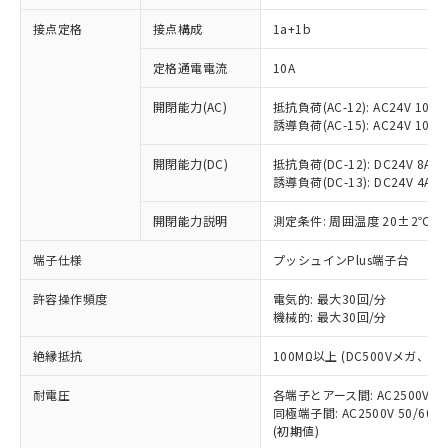
接点定格
接点構成
1a+1b
※1 対応状況
定格通電電流
10A
対応済み：EU RoHS指令（10物質）の
開閉能力(AC)
抵抗負荷(AC-12): AC24V 10A/A
非含有に対応した製品が提供可能な商品で
誘導負荷(AC-15): AC24V 10A/AC
す。
対応予定：EU RoHS指令（10物質）の非含
開閉能力(DC)
抵抗負荷(DC-12): DC24V 8A/DC
ご利用条件
有に対応した製品に切り替える予定のある
誘導負荷(DC-13): DC24V 4A/DC
商品です。
対応予定なし：EU RoHS指令（10物質）の
開閉能力説明
測定条件: 周囲温度 20±2℃、
以下の条件をお読みいただき、同意のうえ
非含有に非対応の商品で、対応品を出す予
ご利用ください。
端子仕様
プッシュインPlus端子台
定はありません。
調査・確認中：EU RoHS指令（10物質）の
本サービスは、当社制御機器事業取扱
※1 中国RoHS○×表
許容操作頻度
電気的: 最大30回/分
非含有の対応状況を調査中または確認中の
商品の当社在庫状況および標準価格
機械的: 最大30回/分
商品です。
(税抜)を提供させていただくもので
「○」：最大均質材料含有率が中国RoHSの
非該当品：ライセンス料など無形物で、有
す。
絶縁抵抗
100MΩ以上 (DC500Vメガ、
基準値以下であることを示します。
害物質有無と関係のない商品です。
当社制御機器事業取扱商品の中には、
「×」：最大均質材料含有率が中国RoHSの
仕入先様の事情により、非含有部品として
耐電圧
各端子とアース間: AC2500V 50/
本サービスの対象外となる商品もある
基準値を超えていることを示します。
いたものが、含有品と判明した場合などや
当社は、これら貴社製品のうち、外国
同極端子間: AC2500V 50/60
ことをご了承ください。
「－」：未確認です。当社販売部門へお問
むを得ず変更することがあります。
(初期値)
為替および外国貿易法に定める商品
在庫状況および標準価格照会結果は、
い合わせください。