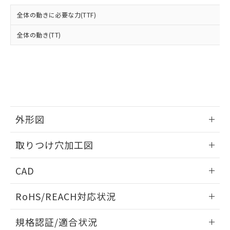
および当社の共同利用者が、当社の製
下記の非含有証明書をダウンロードするこ
品・サービスに関するお客様との取
全体の動きに必要な力(TTF)
とができます。
合意する
キャンセル
引・商談に必要な範囲で利用すること
をご了承ください。
全体の動き(TT)
EU RoHS指令（10物質）の非含有証明書
※当社の共同利用者とは、
"個人情報
51物質の非含有証明書（当社基準）
の共同利用に関して"
の「1.共同利
※本証明書は発行日時点で非含有を証明す
用者の範囲」に記載されている法人を
るもので、過去に遡って非含有を証明する
指します。
ものではありません。
また、RoHS指令のフタル酸エステル類４
物質の対応では、対応完了までの期間は出
荷製品に未対応品が混在することから備考
外形図
欄に対応日を記載しておりました。
情報更新：2026/05/21
既に当社にて対応品への在庫切替を完了
取りつけ穴加工図
していることから、特段のことがない限
り、2022年1月12日より割愛しておりま
情報更新：2026/05/21
CAD
す。
ログイン/会員登録いただくと、CADデータをダウンロー
RoHS/REACH対応状況
ドすることができます。
情報更新：2026/7/29
規格認証/適合状況