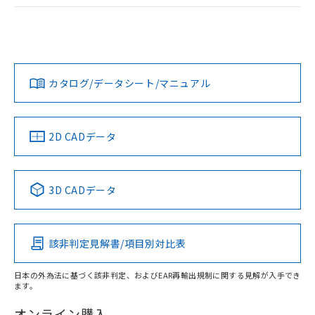
ログイン/会員登録
EU RoHS
注意事項・凡例
A22NW-2BL-TYA-P102-YCについての規格認証/適合状況につ
いては、「カスタマーサポートセンタ お客様相談室」または
貴社担当オムロン営業員または販売店にお問い合わせくださ
対応状況
対応予定月
※1
※2
い。
ダウンロードデータをご利用いただく前に、以下を必ずお読
みください。
カタログ/データシート/マニュアル
対応済み
ソフトウェアの使用条件
お問い合わせ
中国 RoHS
注意事項・凡例
2D CADデータ
中国 RoHS表
※1 ※2
3D CADデータ
Pb
Hg
Cd
Cr(VI)
該非判定見解書/項目別対比表
X
O
O
O
日本の外為法に基づく該非判定、およびEAR再輸出規制に関する見解が入手でき
ます。
"対応済み"や非含有の記載がされた商品であっても、流通
在庫等で未対応品が混在する可能性があります。
オンライン購入