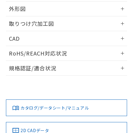
51物質の非含有証明書（当社基準）
の共同利用に関して"
の「1.共同利
※本証明書は発行日時点で非含有を証明す
外形図
用者の範囲」に記載されている法人を
るもので、過去に遡って非含有を証明する
指します。
ものではありません。
情報更新：2026/05/21
取りつけ穴加工図
また、RoHS指令のフタル酸エステル類４
物質の対応では、対応完了までの期間は出
情報更新：2026/05/21
CAD
荷製品に未対応品が混在することから備考
欄に対応日を記載しておりました。
ログイン/会員登録いただくと、CADデータをダウンロー
既に当社にて対応品への在庫切替を完了
RoHS/REACH対応状況
ドすることができます。
していることから、特段のことがない限
り、2022年1月12日より割愛しておりま
情報更新：2026/7/29
規格認証/適合状況
す。
ログイン/会員登録
EU RoHS
注意事項・凡例
A22NW-2BL-TYA-P101-YBについての規格認証/適合状況につ
いては、「カスタマーサポートセンタ お客様相談室」または
貴社担当オムロン営業員または販売店にお問い合わせくださ
対応状況
対応予定月
※1
※2
い。
ダウンロードデータをご利用いただく前に、以下を必ずお読
みください。
カタログ/データシート/マニュアル
対応済み
ソフトウェアの使用条件
お問い合わせ
中国 RoHS
注意事項・凡例
2D CADデータ