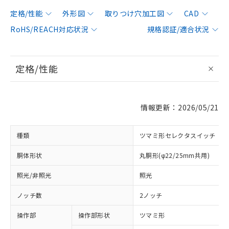
定格/性能
外形図
取りつけ穴加工図
CAD
RoHS/REACH対応状況
規格認証/適合状況
定格/性能
情報更新：2026/05/21
種類
ツマミ形セレクタスイッチ
胴体形状
丸胴形(φ22/25mm共用)
照光/非照光
照光
ノッチ数
2ノッチ
操作部
操作部形状
ツマミ形