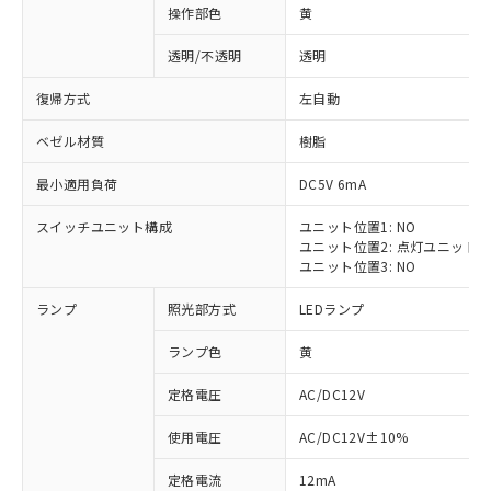
操作部色
黄
透明/不透明
透明
復帰方式
左自動
ベゼル材質
樹脂
最小適用負荷
DC5V 6mA
スイッチユニット構成
ユニット位置1: NO
ユニット位置2: 点灯ユニット
ユニット位置3: NO
ランプ
照光部方式
LEDランプ
ランプ色
黄
定格電圧
AC/DC12V
※1 対応状況
使用電圧
AC/DC12V±10%
定格電流
12mA
対応済み：EU RoHS指令（10物質）の