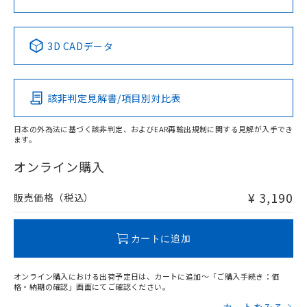
中国 RoHS表
※1 ※2
3D CADデータ
Pb
Hg
Cd
Cr(VI)
該非判定見解書/項目別対比表
X
O
O
O
日本の外為法に基づく該非判定、およびEAR再輸出規制に関する見解が入手でき
ます。
"対応済み"や非含有の記載がされた商品であっても、流通
在庫等で未対応品が混在する可能性があります。
オンライン購入
非含有品が必要な際は、弊社営業部門もしくは販売店へお
問い合わせください。
¥ 3,190
販売価格（税込）
この製品のRoHS/REACH対応状況ページへ
カートに追加
オンライン購入における出荷予定日は、カートに追加～「ご購入手続き：価
格・納期の確認」画面にてご確認ください。