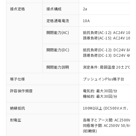
非含有に対応した製品が提供可能な商品で
接点定格
接点構成
2a
す。
対応予定：EU RoHS指令（10物質）の非含
ご利用条件
定格通電電流
10A
有に対応した製品に切り替える予定のある
商品です。
開閉能力(AC)
抵抗負荷(AC-12): AC24V 10A/A
対応予定なし：EU RoHS指令（10物質）の
誘導負荷(AC-15): AC24V 10A/AC
以下の条件をお読みいただき、同意のうえ
非含有に非対応の商品で、対応品を出す予
ご利用ください。
定はありません。
開閉能力(DC)
抵抗負荷(DC-12): DC24V 8A/DC
調査・確認中：EU RoHS指令（10物質）の
誘導負荷(DC-13): DC24V 4A/DC
本サービスは、当社制御機器事業取扱
※1 中国RoHS○×表
非含有の対応状況を調査中または確認中の
商品の当社在庫状況および標準価格
開閉能力説明
測定条件: 周囲温度 20±2℃、
商品です。
(税抜)を提供させていただくもので
「○」：最大均質材料含有率が中国RoHSの
非該当品：ライセンス料など無形物で、有
す。
端子仕様
プッシュインPlus端子台
基準値以下であることを示します。
害物質有無と関係のない商品です。
当社制御機器事業取扱商品の中には、
「×」：最大均質材料含有率が中国RoHSの
仕入先様の事情により、非含有部品として
本サービスの対象外となる商品もある
許容操作頻度
電気的: 最大30回/分
基準値を超えていることを示します。
いたものが、含有品と判明した場合などや
当社は、これら貴社製品のうち、外国
ことをご了承ください。
機械的: 最大30回/分
「－」：未確認です。当社販売部門へお問
むを得ず変更することがあります。
為替および外国貿易法に定める商品
在庫状況および標準価格照会結果は、
い合わせください。
（以下｢規制貨物等」という）を輸出
絶縁抵抗
100MΩ以上 (DC500Vメガ、
記載している更新日時点での社内デー
*EU RoHS指令（10物質）：
または国外への提供する場合は、日本
記
タに基づき作成されるものであり、閲
説明
鉛(Pb) 1000ppm以下、 水銀(Hg) 1000ppm以下、 カド
*中国RoHS10物質の基準値 (GB/T26572)：
国政府の輸出許可(または役務取引許
耐電圧
各端子とアース間: AC2500V 50/
号
覧された時点での実際の在庫および標
ミウム(Cd) 100ppm以下、
Pb(鉛) :1000ppm、 Hg(水銀) : 1000ppm、 Cd(カドミウ
同極端子間: AC2500V 50/60
可)を取得するなどの必要な手続きを
六価クロム(Cr(Ⅵ)) 1000ppm以下、ポリ臭化ビフェニル
ム) : 100ppm、
準価格とは異なる場合があることをご
類(PBB) 1000ppm以下、ポリ臭化ジフェニルエーテル類
(初期値)
Cr(Ⅵ)(六価クロム) : 1000ppm、 PBBs(ポリ臭化ビフェ
とります。
了承ください。
(PBDE) 1000ppm以下、フタル酸ビス(2-エチルヘキシ