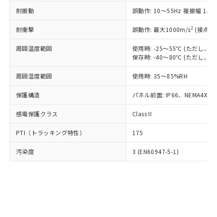
○
一定数以上の在庫あり
ニル類) : 1000ppm、 PBDEs(ポリ臭化ジフェニルエーテ
当社は規制貨物を破棄する場合は、完
ル) (DEHP)(別名：DOP) 1000ppm以下、フタル酸ブチ
正式な納期状況および標準価格はお客
ル類) : 1000ppm、
耐振動
誤動作: 10～55Hz 複振幅 1.
ルベンジル（BBP） 1000ppm以下、フタル酸ジブチル
全に破砕するなど、違法に輸出されな
DBP(フタル酸ジブチル) : 1000ppm、 DIBP(フタル酸ジ
様のお取引先、またはお客様担当のオ
（DBP） 1000ppm以下、フタル酸ジイソブチル
イソブチル) : 1000ppm、 BBP(フタル酸ブチルベンジ
△
一定数には満たないが在庫あり
いよう必要な手段を講じます。
ムロン制御機器販売店・当社販売員に
(DIBP) 1000ppm以下
2
耐衝撃
ル) : 1000ppm、
誤動作: 最大1000m/s
(接点開
当社は貴社製品を、核兵器、ミサイ
但し、RoHS指令で産業用監視および制御機器に対する
DEHP(フタル酸ビス(2-エチルヘキシル)) : 1000ppm
ご相談ください。
適用除外項目は除く。
ル、化学兵器、生物兵器またはその他
－
在庫なし(最新の在庫状況につ
オムロン制御機器販売店や当社販売拠
周囲温度範囲
使用時: -25～55℃ (ただし
フタル酸エステル類の４物質については閾値を超える意
武器並びにこれらの製造装置等に一切
いては、お客様のお取引先、ま
図的な使用がないことを確認しています。
保存時: -40～80℃ (ただし
点は「
販売ネットワーク
」をご確認
※2 環境保護使用期限
使用いたしません。
たはお客様担当のオムロン制御
ください。
当社は、貴社製品を第三者に販売する
周囲湿度範囲
使用時: 35～85%RH
機器販売店・当社販売員にご確
在庫状況および標準価格結果を当社の
※2 対応予定月
「ｅ」：有害物質（10物質）のすべてが基
場合は、上記1、2および3の内容を当
認ください)
事前の承諾なく第三者に漏洩または開
準値以下であることを示します。
保護構造
パネル前面: IP66、NEMA4X, N
該第三者に通知します。また当社は、
示しないようお願いします。
部品在庫の切り替え状況などにより、予定
「10」：通常の使用状況下において有害物
販売先および販売に係わる関係者が違
マイパーツ機能（部品リスト作成サー
空
受注生産機種、また在庫状況の
感電保護クラス
Class II
月が前後することがあります。
質が外部に漏えいし、環境に深刻な影響を
法に輸出するおそれがある場合は、取
ビス）をご利用いただくには、I-Web
白
情報を公開していない機種
及ぼさない年数を意味します。
り引きをいたしません。
メンバーズにご登録されている必要が
PTI（トラッキング特性）
175
「－」：未確認です。当社販売部門へお問
あります。
い合わせください。
お客様が当ウェブサイト上で当社にご
汚染度
3 (EN60947-5-1)
※3 非含有証明書ダウンロード
登録された部品リストについて、当社
および当社の共同利用者が、当社の製
下記の非含有証明書をダウンロードするこ
品・サービスに関するお客様との取
とができます。
合意する
キャンセル
引・商談に必要な範囲で利用すること
をご了承ください。
EU RoHS指令（10物質）の非含有証明書
※当社の共同利用者とは、
"個人情報