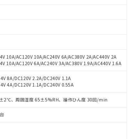
みいただき、同意のうえご利用ください。
材料含有率が中国RoHSの基準値以下であることを示します。
材料含有率が中国RoHSの基準値を超えていることを示します。
、当社制御機器事業取扱商品の当社在庫状況および標準価格(税抜)
ら貴社製品のうち、外国為替および外国貿易法に定める商品（以下｢
質）：
す。当社販売部門へお問い合わせください。
 水銀(Hg) 1000ppm以下、 カドミウム(Cd) 100ppm以下、
たは国外への提供する場合は、日本国政府の輸出許可(または役務取
000ppm以下、ポリ臭化ビフェニル類(PBB) 1000ppm以下、ポリ臭化ジフェニルエーテル類(P
事業取扱商品の中には、本サービスの対象外となる商品もあること
手続きをとります。
キシル) (DEHP)(別名：DOP) 1000ppm以下、フタル酸ブチルベンジル（BBP） 100
(GB/T26572)：
以下、フタル酸ジイソブチル (DIBP) 1000ppm以下
び標準価格照会結果は、記載している更新日時点での社内データに
物を破棄する場合は、完全に破砕するなど、違法に輸出されないよ
(水銀) : 1000ppm、 Cd(カドミウム) : 100ppm、
業用監視および制御機器に対する適用除外項目は除く。
覧された時点での実際の在庫および標準価格とは異なる場合がある
1000ppm、 PBBs(ポリ臭化ビフェニル類) : 1000ppm、 PBDEs(ポリ臭化ジフェニルエーテル類
物質については閾値を超える意図的な使用がないことを確認しています。
上の在庫あり
 1000ppm、 DIBP(フタル酸ジイソブチル) : 1000ppm、 BBP(フタル酸ブチルベンジル) :
品を、核兵器、ミサイル、化学兵器、生物兵器またはその他武器並
チルヘキシル)) : 1000ppm
況および標準価格はお客様のお取引先、またはお客様担当のオムロ
用いたしません。
V 10A/AC120V 10A/AC240V 6A/AC380V 2A/AC440V 2A
ご相談ください。
は満たないが在庫あり
製品を第三者に販売する場合は、上記1、2および3の内容を当該第
 10A/AC120V 6A/AC240V 3A/AC380V 1.9A/AC440V 1.6A
機器販売店や当社販売拠点は「
販売ネットワーク
」をご確認くだ
販売先および販売に係わる関係者が違法に輸出するおそれがある場
用期限
び標準価格結果を当社の事前の承諾なく第三者に漏洩または開示し
え状況などにより、予定月が前後することがあります。
(最新の在庫状況については、お客様のお取引先、またはお客様担当
V 8A/DC120V 2.2A/DC240V 1.1A
（10物質）のすべてが基準値以下であることを示します。
店・当社販売員にご確認ください)
V 4A/DC120V 1.1A/DC240V 0.55A
能（部品リスト作成サービス）をご利用いただくには、I-Webメン
使用状況下において有害物質が外部に漏えいし、環境に深刻な影響を
あります。
機種、また在庫状況の情報を公開していない機種
ェブサイト上で当社にご登録された部品リストについて、当社およ
0±2℃、周囲湿度 65±5%RH、操作ひん度 30回/min
書ダウンロード
す。当社販売部門へお問い合わせください。
品・サービスに関するお客様との取引・商談に必要な範囲で利用す
合意する
キャンセル
書をダウンロードすることができます。
子台
利用者とは、
"個人情報の共同利用に関して"
の「1.共同利用者の
します。
10物質）の非含有証明書
明書（当社基準）