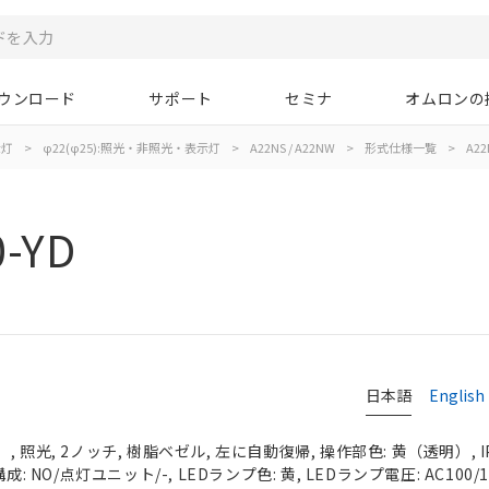
ウンロード
サポート
セミナ
オムロンの
示灯
>
φ22(φ25):照光・非照光・表示灯
>
A22NS / A22NW
>
形式仕様一覧
>
A22
0-YD
日本語
English
 照光, 2ノッチ, 樹脂ベゼル, 左に自動復帰, 操作部色: 黄（透明）, IP
: NO/点灯ユニット/-, LEDランプ色: 黄, LEDランプ電圧: AC100/11