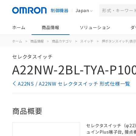
制御機器
Japan
ホーム
商品情報
ソリューション
ダ
ホーム
>
商品情報
>
商品カテゴリ
>
スイッチ
>
押ボタンスイッチ/表
セレクタスイッチ
A22NW-2BL-TYA-P10
A22NS / A22NW セレクタスイッチ 形式仕様一覧
商品概要
セレクタスイッチ（φ22）,
ュインPlus端子台, 接点構成