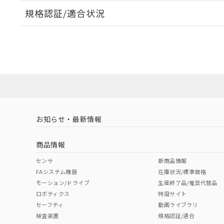
規格認証/適合状況
EU RoHS
注意事項・凡例
A22NW-2BL-TYA-P100-YDについての規格認証/適
業員または販売店にお問い合わせください。
ダウンロードデータをご利用いただく前に、以下を必ずお読
対応状況
対応予定月
※1
※2
ソフトウェアの使用条件
対応済み
お知らせ・最新情報
中国 RoHS
注意事項・凡例
商品情報
中国 RoHS表
※1 ※2
センサ
新商品情報
FAシステム機器
在庫状況/標準価格
Pb
Hg
Cd
Cr(V
モーション/ドライブ
生産終了品/推奨代替品
ロボティクス
特設サイト
セーフティ
動画ライブラリ
検査装置
規格認証/適合
O
O
O
O