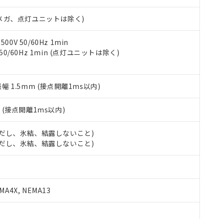
日時点で非含有を証明するもので、過去に遡って非含有を証明するも
令のフタル酸エステル類４物質の対応では、対応完了までの期間は出
00Vメガ、点灯ユニットは除く)
備考欄に対応日を記載しておりました。
品への在庫切替を完了していることから、特段のことがない限り、20
す。
0V 50/60Hz 1min
 50/60Hz 1min (点灯ユニットは除く)
振幅 1.5mm (接点開離1ms以内)
2
(接点開離1ms以内)
 (ただし、氷結、結露しないこと)
 (ただし、氷結、結露しないこと)
A4X, NEMA13