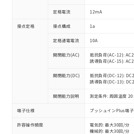
があります。
以下の条件をお読
「○」：最大均質
定格電流
12mA
「×」：最大均質
本サービスは
当社は、これ
*EU RoHS指令（10物
「－」：未確認で
鉛(Pb) 1000ppm以下、
くものです。
う）を輸出ま
記
説明
六価クロム(Cr(Ⅵ)) 1
接点定格
接点構成
1a
当社制御機器
などの必要な
フタル酸ビス(2-エチルヘ
号
*中国RoHS10物質の基準値 
ル（DBP） 1000ppm
在庫状況およ
当社は規制貨
Pb(鉛) :1000ppm、 Hg
但し、RoHS指令で産
のであり、閲
ます。
定格通電電流
10A
Cr(Ⅵ)(六価クロム) : 
フタル酸エステル類の４
○
一定数以
DBP(フタル酸ジブチル) :
い。
当社は貴社製
DEHP(フタル酸ビス(2-エ
正式な納期状
置等に一切使
開閉能力(AC)
抵抗負荷(AC-12): AC24
当社販売員に
※2 対応予定月
△
一定数に
当社は、貴社
誘導負荷(AC-15): AC24V
オムロン制御
また当社は、
※2 環境保護使
在庫状況およ
部品在庫の切り替
たしません。
－
在庫なし
開閉能力(DC)
抵抗負荷(DC-12): DC24
す。
「ｅ」：有害物質
機器販売
誘導負荷(DC-13): DC24
マイパーツ機
「10」：通常の
ている必要が
味します。
空
受注生産
お客様が当ウ
開閉能力説明
測定条件: 周囲温度 2
※3 非含有証明
「－」：未確認で
白
が、当社の製
さい。
下記の非含有証明
端子仕様
プッシュインPlus端
※当社の共同
いる法人を指
EU RoHS指令（
許容操作頻度
電気的: 最大30回/分
51物質の非含有証
機械的: 最大30回/分