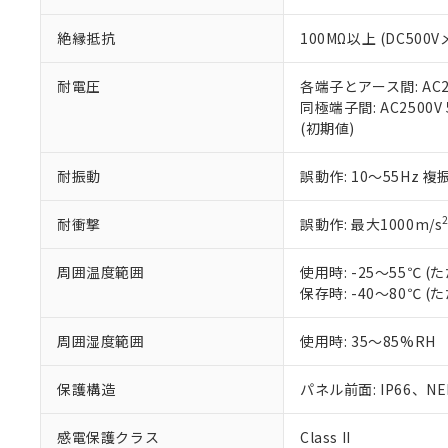
※本証明書は発行
また、RoHS指
絶縁抵抗
100MΩ以上 (DC5
混在することから
既に当社にて対応
り割愛しておりま
耐電圧
各端子とアース間: AC250
同極端子間: AC2500V
(初期値)
耐振動
誤動作: 10～55Hz 複
耐衝撃
誤動作: 最大1000m/s
周囲温度範囲
使用時: -25～55℃
保存時: -40～80℃
周囲湿度範囲
使用時: 35～85%RH
保護構造
パネル前面: IP66、NEM
感電保護クラス
Class II