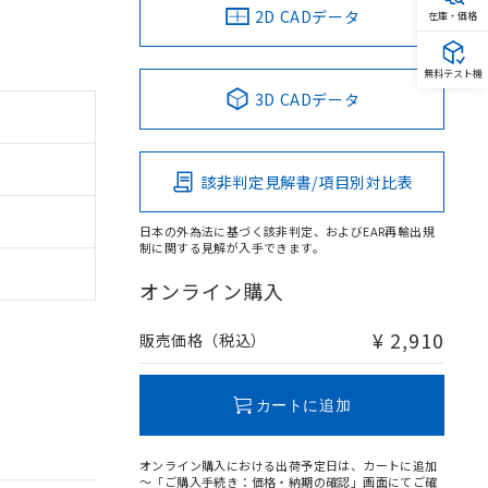
2D CADデータ
在庫・価格
無料テスト機
3D CADデータ
該非判定見解書/項目別対比表
日本の外為法に基づく該非判定、およびEAR再輸出規
制に関する見解が入手できます。
オンライン購入
¥ 2,910
販売価格（税込）
カートに追加
オンライン購入における出荷予定日は、カートに追加
～「ご購入手続き：価格・納期の確認」画面にてご確