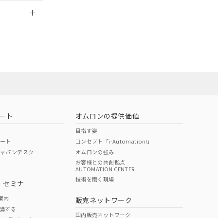
2026/7/29
担当オムロン営
お問い合わせ
ート
オムロンの提供価値
目指す姿
ポート
コンセプト「i-Automation!」
ジャパンデスク
オムロンの強み
お客様との共創拠点
AUTOMATION CENTER
DIBP
BBP
DEHP
環境保護
技術を磨く現場
・セミナ
使用期限
案内
販売ネットワーク
講する
O
O
O
e
国内販売ネットワーク