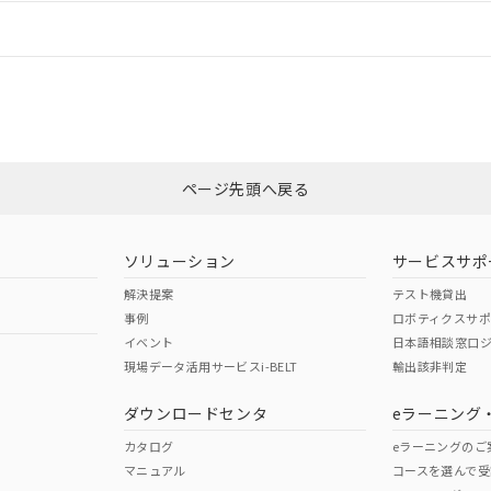
情報更新：
ログイン/会員登録
合状況については、「カスタマーサポートセンタ お客様相談室」または貴社
みください。
非含有証明書
※3
ページ先頭へ戻る
ダウンロードはこちら
ソリューション
サービスサポ
解決提案
テスト機貸出
事例
ロボティクスサ
イベント
日本語相談窓口
現場データ活用サービスi-BELT
輸出該非判定
I)
PBBs
PBDEs
DBP
ダウンロードセンタ
eラーニング
カタログ
eラーニングのご
マニュアル
コースを選んで受
O
O
O