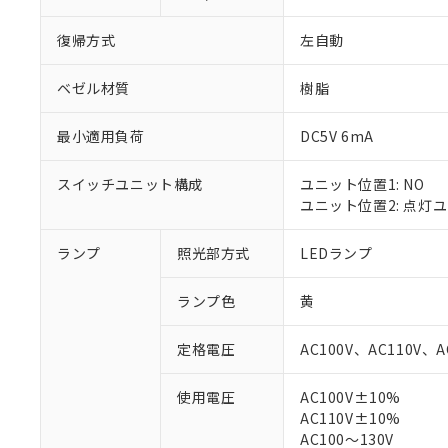
復帰方式
左自動
ベゼル材質
樹脂
最小適用負荷
DC5V 6mA
スイッチユニット構成
ユニット位置1: NO
ユニット位置2: 点灯
ランプ
照光部方式
LEDランプ
※1 対応状況
ランプ色
黄
対応済み：EU
対応予定：EU R
定格電圧
AC100V、AC110V、A
対応予定なし：EU
調査・確認中：EU
ご利用条件
使用電圧
AC100V±10%
非該当品：ライセ
AC110V±10%
※1 中国RoHS
仕入先様の事情に
AC100～130V