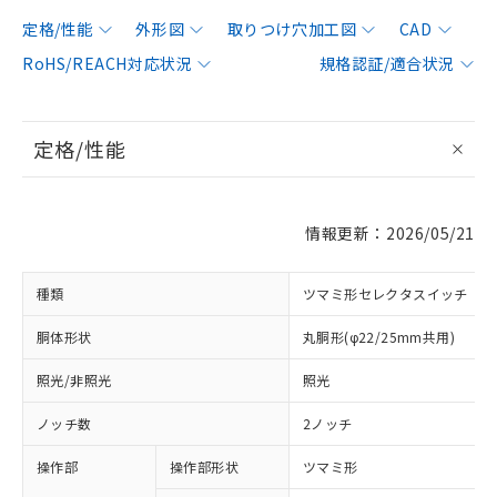
定格/性能
外形図
取りつけ穴加工図
CAD
RoHS/REACH対応状況
規格認証/適合状況
定格/性能
情報更新：2026/05/21
種類
ツマミ形セレクタスイッチ
胴体形状
丸胴形(φ22/25mm共用)
照光/非照光
照光
ノッチ数
2ノッチ
操作部
操作部形状
ツマミ形