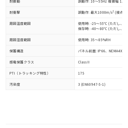
当社は規制貨物を破棄する場合は、完
耐振動
ル) (DEHP)(別名：DOP) 1000ppm以下、フタル酸ブチ
誤動作: 10～55Hz 複振幅 1.
正式な納期状況および標準価格はお客
ル類) : 1000ppm、
ルベンジル（BBP） 1000ppm以下、フタル酸ジブチル
全に破砕するなど、違法に輸出されな
DBP(フタル酸ジブチル) : 1000ppm、 DIBP(フタル酸ジ
様のお取引先、またはお客様担当のオ
（DBP） 1000ppm以下、フタル酸ジイソブチル
イソブチル) : 1000ppm、 BBP(フタル酸ブチルベンジ
△
一定数には満たないが在庫あり
いよう必要な手段を講じます。
2
耐衝撃
誤動作: 最大1000m/s
(接点開
ムロン制御機器販売店・当社販売員に
(DIBP) 1000ppm以下
ル) : 1000ppm、
当社は貴社製品を、核兵器、ミサイ
但し、RoHS指令で産業用監視および制御機器に対する
DEHP(フタル酸ビス(2-エチルヘキシル)) : 1000ppm
ご相談ください。
適用除外項目は除く。
周囲温度範囲
使用時: -25～55℃ (ただし
ル、化学兵器、生物兵器またはその他
－
在庫なし(最新の在庫状況につ
オムロン制御機器販売店や当社販売拠
フタル酸エステル類の４物質については閾値を超える意
保存時: -40～80℃ (ただし
武器並びにこれらの製造装置等に一切
いては、お客様のお取引先、ま
図的な使用がないことを確認しています。
点は「
販売ネットワーク
」をご確認
※2 環境保護使用期限
使用いたしません。
たはお客様担当のオムロン制御
ください。
周囲湿度範囲
使用時: 35～85%RH
当社は、貴社製品を第三者に販売する
機器販売店・当社販売員にご確
在庫状況および標準価格結果を当社の
※2 対応予定月
「ｅ」：有害物質（10物質）のすべてが基
場合は、上記1、2および3の内容を当
認ください)
事前の承諾なく第三者に漏洩または開
保護構造
パネル前面: IP66、NEMA4X, N
準値以下であることを示します。
該第三者に通知します。また当社は、
示しないようお願いします。
部品在庫の切り替え状況などにより、予定
「10」：通常の使用状況下において有害物
販売先および販売に係わる関係者が違
マイパーツ機能（部品リスト作成サー
感電保護クラス
Class II
空
受注生産機種、また在庫状況の
月が前後することがあります。
質が外部に漏えいし、環境に深刻な影響を
法に輸出するおそれがある場合は、取
ビス）をご利用いただくには、I-Web
白
情報を公開していない機種
及ぼさない年数を意味します。
り引きをいたしません。
PTI（トラッキング特性）
175
メンバーズにご登録されている必要が
「－」：未確認です。当社販売部門へお問
あります。
い合わせください。
汚染度
3 (EN60947-5-1)
お客様が当ウェブサイト上で当社にご
※3 非含有証明書ダウンロード
登録された部品リストについて、当社
および当社の共同利用者が、当社の製
下記の非含有証明書をダウンロードするこ
品・サービスに関するお客様との取
とができます。
合意する
キャンセル
引・商談に必要な範囲で利用すること
をご了承ください。
EU RoHS指令（10物質）の非含有証明書
※当社の共同利用者とは、
"個人情報
51物質の非含有証明書（当社基準）