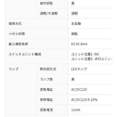
操作部色
黄
透明/不透明
透明
復帰方式
左自動
ベゼル材質
樹脂
最小適用負荷
DC5V 6mA
スイッチユニット構成
ユニット位置1: NO
ユニット位置2: 点灯ユニット
ランプ
照光部方式
LEDランプ
ランプ色
黄
定格電圧
AC/DC12V
使用電圧
AC/DC12V±10%
※1 対応状況
定格電流
12mA
対応済み：EU RoHS指令（10物質）の