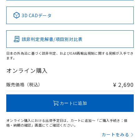
中国 RoHS表
※1 ※2
3D CADデータ
Pb
Hg
Cd
Cr(VI)
該非判定見解書/項目別対比表
X
O
O
O
日本の外為法に基づく該非判定、およびEAR再輸出規制に関する見解が入手でき
ます。
"対応済み"や非含有の記載がされた商品であっても、流通
在庫等で未対応品が混在する可能性があります。
オンライン購入
非含有品が必要な際は、弊社営業部門もしくは販売店へお
問い合わせください。
¥ 2,690
販売価格（税込）
この製品のRoHS/REACH対応状況ページへ
カートに追加
オンライン購入における出荷予定日は、カートに追加～「ご購入手続き：価
格・納期の確認」画面にてご確認ください。
カートをみる