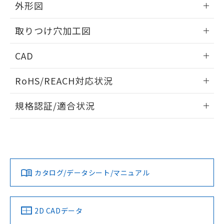
の共同利用に関して"
の「1.共同利
外形図
※本証明書は発行日時点で非含有を証明す
用者の範囲」に記載されている法人を
るもので、過去に遡って非含有を証明する
指します。
情報更新：2026/05/21
ものではありません。
取りつけ穴加工図
また、RoHS指令のフタル酸エステル類４
物質の対応では、対応完了までの期間は出
情報更新：2026/05/21
CAD
荷製品に未対応品が混在することから備考
欄に対応日を記載しておりました。
ログイン/会員登録いただくと、CADデータをダウンロー
RoHS/REACH対応状況
既に当社にて対応品への在庫切替を完了
ドすることができます。
していることから、特段のことがない限
情報更新：2026/7/29
り、2022年1月12日より割愛しておりま
規格認証/適合状況
す。
ログイン/会員登録
EU RoHS
注意事項・凡例
A22NW-2BL-TYA-P100-YBについての規格認証/適合状況につ
いては、「カスタマーサポートセンタ お客様相談室」または
貴社担当オムロン営業員または販売店にお問い合わせくださ
対応状況
対応予定月
※1
※2
い。
ダウンロードデータをご利用いただく前に、以下を必ずお読
みください。
カタログ/データシート/マニュアル
対応済み
ソフトウェアの使用条件
お問い合わせ
中国 RoHS
注意事項・凡例
2D CADデータ