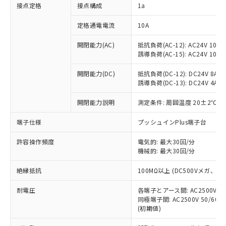
非含有に対応した製品が提供可能な商品で
接点定格
接点構成
1a
す。
対応予定：EU RoHS指令（10物質）の非含
定格通電電流
10A
ご利用条件
有に対応した製品に切り替える予定のある
商品です。
開閉能力(AC)
抵抗負荷(AC-12): AC24V 10A/A
誘導負荷(AC-15): AC24V 10A/AC
対応予定なし：EU RoHS指令（10物質）の
以下の条件をお読みいただき、同意のうえ
非含有に非対応の商品で、対応品を出す予
ご利用ください。
開閉能力(DC)
抵抗負荷(DC-12): DC24V 8A/DC
定はありません。
誘導負荷(DC-13): DC24V 4A/DC
調査・確認中：EU RoHS指令（10物質）の
本サービスは、当社制御機器事業取扱
※1 中国RoHS○×表
非含有の対応状況を調査中または確認中の
商品の当社在庫状況および標準価格
開閉能力説明
測定条件: 周囲温度 20±2℃、
商品です。
(税抜)を提供させていただくもので
「○」：最大均質材料含有率が中国RoHSの
非該当品：ライセンス料など無形物で、有
端子仕様
プッシュインPlus端子台
す。
基準値以下であることを示します。
害物質有無と関係のない商品です。
当社制御機器事業取扱商品の中には、
「×」：最大均質材料含有率が中国RoHSの
仕入先様の事情により、非含有部品として
許容操作頻度
電気的: 最大30回/分
本サービスの対象外となる商品もある
基準値を超えていることを示します。
いたものが、含有品と判明した場合などや
機械的: 最大30回/分
当社は、これら貴社製品のうち、外国
ことをご了承ください。
「－」：未確認です。当社販売部門へお問
むを得ず変更することがあります。
為替および外国貿易法に定める商品
在庫状況および標準価格照会結果は、
い合わせください。
絶縁抵抗
100MΩ以上 (DC500Vメガ、
（以下｢規制貨物等」という）を輸出
記載している更新日時点での社内デー
*EU RoHS指令（10物質）：
または国外への提供する場合は、日本
記
タに基づき作成されるものであり、閲
説明
耐電圧
鉛(Pb) 1000ppm以下、 水銀(Hg) 1000ppm以下、 カド
各端子とアース間: AC2500V 50/
*中国RoHS10物質の基準値 (GB/T26572)：
国政府の輸出許可(または役務取引許
号
覧された時点での実際の在庫および標
ミウム(Cd) 100ppm以下、
Pb(鉛) :1000ppm、 Hg(水銀) : 1000ppm、 Cd(カドミウ
同極端子間: AC2500V 50/60
可)を取得するなどの必要な手続きを
六価クロム(Cr(Ⅵ)) 1000ppm以下、ポリ臭化ビフェニル
ム) : 100ppm、
準価格とは異なる場合があることをご
(初期値)
類(PBB) 1000ppm以下、ポリ臭化ジフェニルエーテル類
Cr(Ⅵ)(六価クロム) : 1000ppm、 PBBs(ポリ臭化ビフェ
とります。
了承ください。
(PBDE) 1000ppm以下、フタル酸ビス(2-エチルヘキシ
○
一定数以上の在庫あり
ニル類) : 1000ppm、 PBDEs(ポリ臭化ジフェニルエーテ