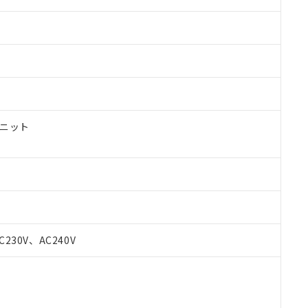
ユニット
 RoHS指令（10物質）の非含有に対応した製品が提供可能な商品です
C230V、AC240V
oHS指令（10物質）の非含有に対応した製品に切り替える予定のある
 RoHS指令（10物質）の非含有に非対応の商品で、対応品を出す予
 RoHS指令（10物質）の非含有の対応状況を調査中または確認中の
ンス料など無形物で、有害物質有無と関係のない商品です。
○×表
より、非含有部品としていたものが、含有品と判明した場合などやむ