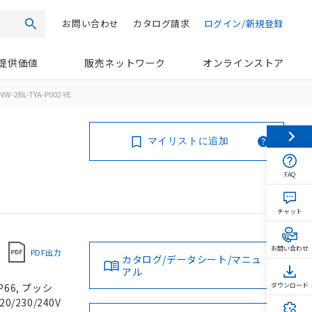
お問い合わせ
カタログ請求
ログイン/新規登録
検索
提供価値
販売ネットワーク
オンラインストア
NW-2BL-TYA-P002-YE
マイリストに追加
FAQ
チャット
お問い合わせ
PDF出力
カタログ/データシート/マニュ
アル
66, プッシ
ダウンロード
/230/240V