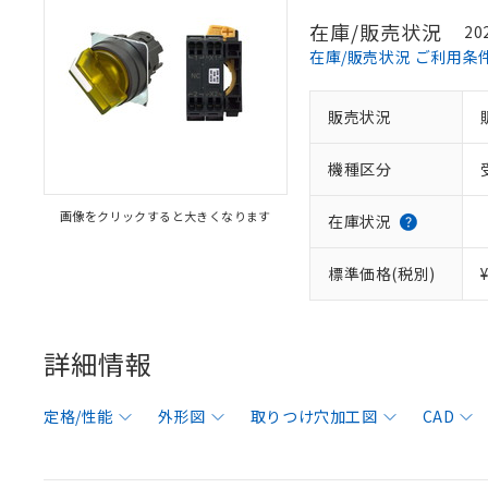
在庫/販売状況
20
在庫/販売状況 ご利用条
販売状況
機種区分
画像をクリックすると大きくなります
在庫状況
標準価格(税別)
詳細情報
定格/性能
外形図
取りつけ穴加工図
CAD