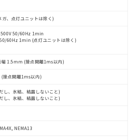
日時点で非含有を証明するもので、過去に遡って非含有を証明するも
令のフタル酸エステル類４物質の対応では、対応完了までの期間は出
備考欄に対応日を記載しておりました。
00Vメガ、点灯ユニットは除く)
品への在庫切替を完了していることから、特段のことがない限り、20
す。
0V 50/60Hz 1min
 50/60Hz 1min (点灯ユニットは除く)
振幅 1.5mm (接点開離1ms以内)
2
(接点開離1ms以内)
 (ただし、氷結、結露しないこと)
 (ただし、氷結、結露しないこと)
A4X, NEMA13