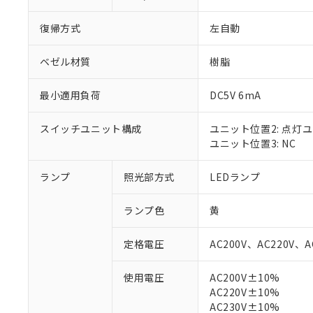
復帰方式
左自動
ベゼル材質
樹脂
最小適用負荷
DC5V 6mA
スイッチユニット構成
ユニット位置2: 点灯
ユニット位置3: NC
ランプ
照光部方式
LEDランプ
※1 対応状況
ランプ色
黄
対応済み：EU
定格電圧
AC200V、AC220V、A
対応予定：EU R
対応予定なし：EU
使用電圧
AC200V±10%
調査・確認中：EU
ご利用条件
AC220V±10%
非該当品：ライセ
※1 中国RoHS
AC230V±10%
仕入先様の事情に