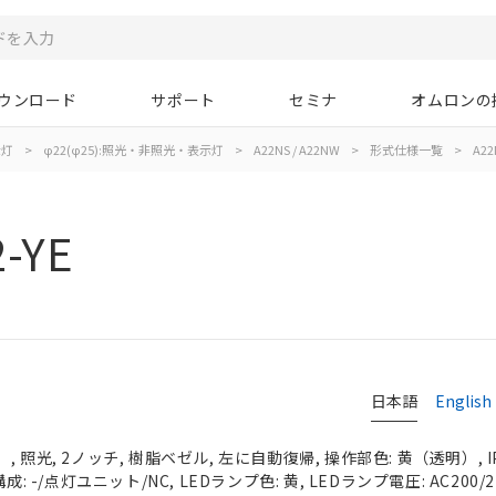
ウンロード
サポート
セミナ
オムロンの
示灯
>
φ22(φ25):照光・非照光・表示灯
>
A22NS / A22NW
>
形式仕様一覧
>
A22
-YE
日本語
English
 照光, 2ノッチ, 樹脂ベゼル, 左に自動復帰, 操作部色: 黄（透明）, IP
: -/点灯ユニット/NC, LEDランプ色: 黄, LEDランプ電圧: AC200/220