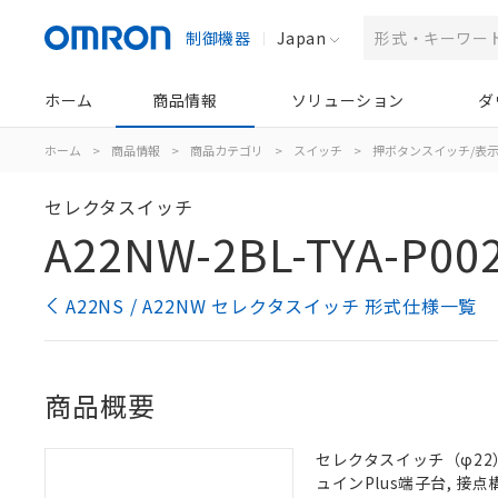
制御機器
Japan
ホーム
商品情報
ソリューション
ダ
ホーム
>
商品情報
>
商品カテゴリ
>
スイッチ
>
押ボタンスイッチ/表
セレクタスイッチ
A22NW-2BL-TYA-P002
A22NS / A22NW セレクタスイッチ 形式仕様一覧
商品概要
セレクタスイッチ（φ22）,
ュインPlus端子台, 接点構成