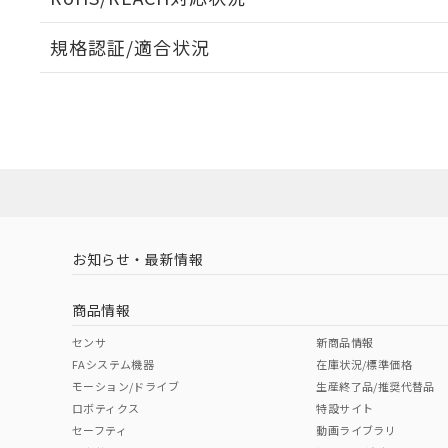
規格認証/適合状況
EU RoHS
注意事項・凡例
A22NW-2BL-TYA-P002-YEについての規格認証/適
業員または販売店にお問い合わせください。
ダウンロードデータをご利用いただく前に、以下を必ずお読
対応状況
対応予定月
※1
※2
ソフトウェアの使用条件
対応済み
お知らせ・最新情報
中国 RoHS
注意事項・凡例
商品情報
中国 RoHS表
※1 ※2
センサ
新商品情報
FAシステム機器
在庫状況/標準価格
Pb
Hg
Cd
Cr(V
モーション/ドライブ
生産終了品/推奨代替品
ロボティクス
特設サイト
セーフティ
動画ライブラリ