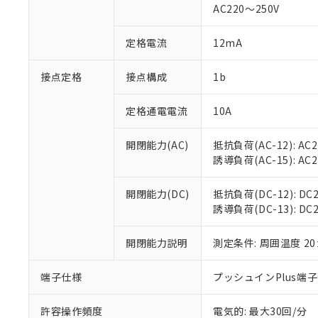
AC220～250V
があります。
以下の条件をお読
「○」：最大均質
「×」：最大均質
本サービスは
当社は、これ
定格電流
12mA
*EU RoHS指令（10物
「－」：未確認で
鉛(Pb) 1000ppm以下、
くものです。
う）を輸出ま
記
説明
六価クロム(Cr(Ⅵ)) 1
当社制御機器
などの必要な
フタル酸ビス(2-エチルヘ
接点定格
接点構成
1b
号
*中国RoHS10物質の基準値 
ル（DBP） 1000ppm
在庫状況およ
当社は規制貨
Pb(鉛) :1000ppm、 Hg
但し、RoHS指令で産
のであり、閲
ます。
Cr(Ⅵ)(六価クロム) : 
フタル酸エステル類の４
定格通電電流
10A
○
一定数以
DBP(フタル酸ジブチル) :
い。
当社は貴社製
DEHP(フタル酸ビス(2-エ
正式な納期状
置等に一切使
開閉能力(AC)
抵抗負荷(AC-12): AC24
当社販売員に
※2 対応予定月
△
一定数に
当社は、貴社
誘導負荷(AC-15): AC24V
オムロン制御
また当社は、
※2 環境保護使
在庫状況およ
部品在庫の切り替
たしません。
－
在庫なし
す。
開閉能力(DC)
抵抗負荷(DC-12): DC24
「ｅ」：有害物質
機器販売
マイパーツ機
誘導負荷(DC-13): DC24
「10」：通常の
ている必要が
味します。
空
受注生産
お客様が当ウ
※3 非含有証明
「－」：未確認で
開閉能力説明
測定条件: 周囲温度 2
白
が、当社の製
さい。
下記の非含有証明
端子仕様
プッシュインPlus端
※当社の共同
いる法人を指
EU RoHS指令（
許容操作頻度
電気的: 最大30回/分
51物質の非含有証