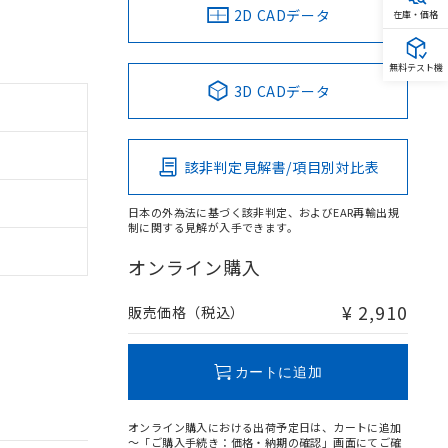
2D CADデータ
在庫・価格
無料テスト機
3D CADデータ
該非判定見解書/項目別対比表
日本の外為法に基づく該非判定、およびEAR再輸出規
制に関する見解が入手できます。
オンライン購入
¥ 2,910
販売価格（税込）
カートに追加
オンライン購入における出荷予定日は、カートに追加
～「ご購入手続き：価格・納期の確認」画面にてご確