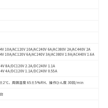
みいただき、同意のうえご利用ください。
材料含有率が中国RoHSの基準値以下であることを示します。
材料含有率が中国RoHSの基準値を超えていることを示します。
、当社制御機器事業取扱商品の当社在庫状況および標準価格(税抜)
ら貴社製品のうち、外国為替および外国貿易法に定める商品（以下｢
質）：
す。当社販売部門へお問い合わせください。
 水銀(Hg) 1000ppm以下、 カドミウム(Cd) 100ppm以下、
たは国外への提供する場合は、日本国政府の輸出許可(または役務取
000ppm以下、ポリ臭化ビフェニル類(PBB) 1000ppm以下、ポリ臭化ジフェニルエーテル類(P
事業取扱商品の中には、本サービスの対象外となる商品もあること
手続きをとります。
キシル) (DEHP)(別名：DOP) 1000ppm以下、フタル酸ブチルベンジル（BBP） 100
(GB/T26572)：
以下、フタル酸ジイソブチル (DIBP) 1000ppm以下
び標準価格照会結果は、記載している更新日時点での社内データに
物を破棄する場合は、完全に破砕するなど、違法に輸出されないよ
(水銀) : 1000ppm、 Cd(カドミウム) : 100ppm、
業用監視および制御機器に対する適用除外項目は除く。
覧された時点での実際の在庫および標準価格とは異なる場合がある
1000ppm、 PBBs(ポリ臭化ビフェニル類) : 1000ppm、 PBDEs(ポリ臭化ジフェニルエーテル類
物質については閾値を超える意図的な使用がないことを確認しています。
上の在庫あり
 1000ppm、 DIBP(フタル酸ジイソブチル) : 1000ppm、 BBP(フタル酸ブチルベンジル) :
品を、核兵器、ミサイル、化学兵器、生物兵器またはその他武器並
チルヘキシル)) : 1000ppm
況および標準価格はお客様のお取引先、またはお客様担当のオムロ
用いたしません。
V 10A/AC120V 10A/AC240V 6A/AC380V 2A/AC440V 2A
ご相談ください。
は満たないが在庫あり
製品を第三者に販売する場合は、上記1、2および3の内容を当該第
 10A/AC120V 6A/AC240V 3A/AC380V 1.9A/AC440V 1.6A
機器販売店や当社販売拠点は「
販売ネットワーク
」をご確認くだ
販売先および販売に係わる関係者が違法に輸出するおそれがある場
用期限
び標準価格結果を当社の事前の承諾なく第三者に漏洩または開示し
え状況などにより、予定月が前後することがあります。
(最新の在庫状況については、お客様のお取引先、またはお客様担当
V 8A/DC120V 2.2A/DC240V 1.1A
（10物質）のすべてが基準値以下であることを示します。
店・当社販売員にご確認ください)
能（部品リスト作成サービス）をご利用いただくには、I-Webメン
V 4A/DC120V 1.1A/DC240V 0.55A
使用状況下において有害物質が外部に漏えいし、環境に深刻な影響を
あります。
機種、また在庫状況の情報を公開していない機種
ェブサイト上で当社にご登録された部品リストについて、当社およ
書ダウンロード
す。当社販売部門へお問い合わせください。
0±2℃、周囲湿度 65±5%RH、操作ひん度 30回/min
品・サービスに関するお客様との取引・商談に必要な範囲で利用す
合意する
キャンセル
書をダウンロードすることができます。
子台
利用者とは、
"個人情報の共同利用に関して"
の「1.共同利用者の
します。
10物質）の非含有証明書
明書（当社基準）