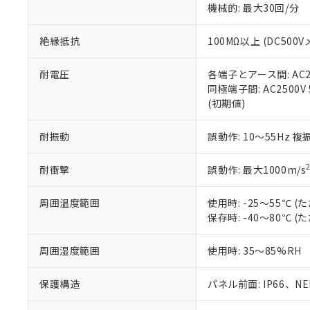
機械的: 最大30回/分
※本証明書は発行
また、RoHS指
混在することから
絶縁抵抗
100MΩ以上 (DC5
既に当社にて対応
り割愛しておりま
耐電圧
各端子とアース間: AC250
同極端子間: AC2500V
(初期値)
耐振動
誤動作: 10～55Hz 複
耐衝撃
誤動作: 最大1000m/s
周囲温度範囲
使用時: -25～55℃
保存時: -40～80℃
周囲湿度範囲
使用時: 35～85%RH
保護構造
パネル前面: IP66、NEM