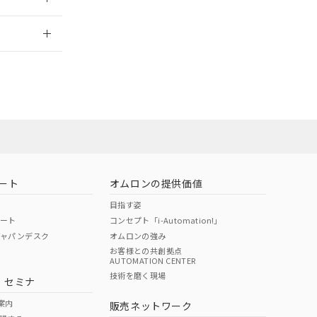
2026/7/29
担当オムロン営
お問い合わせ
ート
オムロンの提供価値
目指す姿
ポート
コンセプト「i-Automation!」
ジャパンデスク
オムロンの強み
お客様との共創拠点
AUTOMATION CENTER
DIBP
BBP
DEHP
環境保護
技術を磨く現場
・セミナ
使用期限
案内
販売ネットワーク