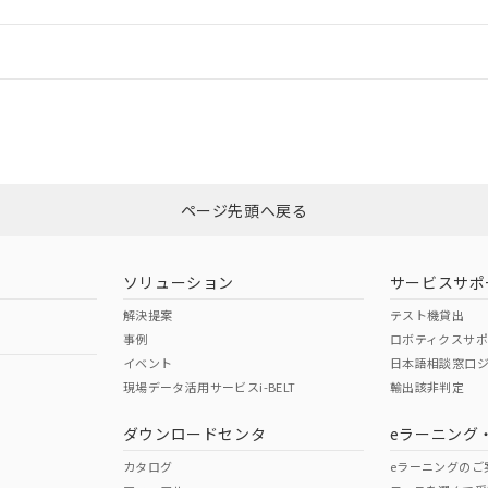
情報更新：
ログイン/会員登録
合状況については、「カスタマーサポートセンタ お客様相談室」または貴社
みください。
非含有証明書
※3
ページ先頭へ戻る
ダウンロードはこちら
ソリューション
サービスサポ
解決提案
テスト機貸出
事例
ロボティクスサ
イベント
日本語相談窓口
現場データ活用サービスi-BELT
輸出該非判定
I)
PBBs
PBDEs
DBP
ダウンロードセンタ
eラーニング
カタログ
eラーニングのご