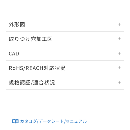
EU RoHS指令（10物質）の非含有証明書
※当社の共同利用者とは、
"個人情報
51物質の非含有証明書（当社基準）
の共同利用に関して"
の「1.共同利
※本証明書は発行日時点で非含有を証明す
用者の範囲」に記載されている法人を
るもので、過去に遡って非含有を証明する
指します。
外形図
ものではありません。
また、RoHS指令のフタル酸エステル類４
情報更新：2026/05/21
取りつけ穴加工図
物質の対応では、対応完了までの期間は出
荷製品に未対応品が混在することから備考
情報更新：2026/05/21
欄に対応日を記載しておりました。
CAD
既に当社にて対応品への在庫切替を完了
していることから、特段のことがない限
ログイン/会員登録いただくと、CADデータをダウンロー
RoHS/REACH対応状況
り、2022年1月12日より割愛しておりま
ドすることができます。
す。
情報更新：2026/7/29
規格認証/適合状況
ログイン/会員登録
EU RoHS
注意事項・凡例
UL認証
CSA認証
CEマーキング
Yes
Yes
Yes
対応状況
対応予定月
※1
※2
ダウンロードデータをご利用いただく前に、以下を必ずお読
みください。
カタログ/データシート/マニュアル
対応済み
ソフトウェアの使用条件
LR型式承認
DNV型式承認
BV型式承認
KR型式承