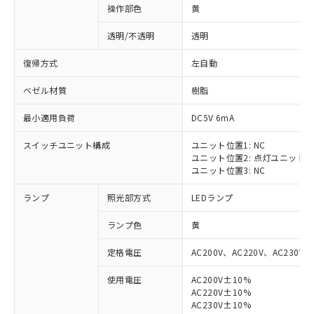
操作部色
黄
透明/不透明
透明
復帰方式
左自動
ベゼル材質
樹脂
最小適用負荷
DC5V 6mA
スイッチユニット構成
ユニット位置1: NC
ユニット位置2: 点灯ユニット
ユニット位置3: NC
ランプ
照光部方式
LEDランプ
ランプ色
黄
定格電圧
AC200V、AC220V、AC230V、
使用電圧
AC200V±10%
AC220V±10%
※1 対応状況
AC230V±10%