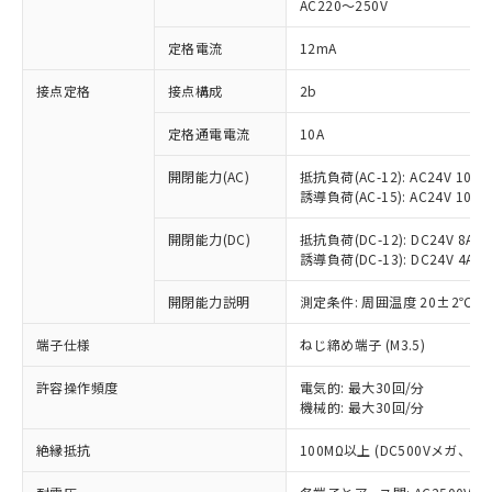
AC220～250V
対応済み：EU RoHS指令（10物質）の
非含有に対応した製品が提供可能な商品で
定格電流
12mA
す。
対応予定：EU RoHS指令（10物質）の非含
接点定格
接点構成
2b
ご利用条件
有に対応した製品に切り替える予定のある
定格通電電流
10A
商品です。
対応予定なし：EU RoHS指令（10物質）の
以下の条件をお読みいただき、同意のうえ
開閉能力(AC)
抵抗負荷(AC-12): AC24V 10A/A
非含有に非対応の商品で、対応品を出す予
誘導負荷(AC-15): AC24V 10A/AC
ご利用ください。
定はありません。
調査・確認中：EU RoHS指令（10物質）の
本サービスは、当社制御機器事業取扱
開閉能力(DC)
抵抗負荷(DC-12): DC24V 8A/DC
※1 中国RoHS○×表
非含有の対応状況を調査中または確認中の
誘導負荷(DC-13): DC24V 4A/DC
商品の当社在庫状況および標準価格
商品です。
(税抜)を提供させていただくもので
「○」：最大均質材料含有率が中国RoHSの
非該当品：ライセンス料など無形物で、有
開閉能力説明
測定条件: 周囲温度 20±2℃、
す。
基準値以下であることを示します。
害物質有無と関係のない商品です。
当社制御機器事業取扱商品の中には、
「×」：最大均質材料含有率が中国RoHSの
仕入先様の事情により、非含有部品として
端子仕様
ねじ締め端子 (M3.5)
本サービスの対象外となる商品もある
基準値を超えていることを示します。
いたものが、含有品と判明した場合などや
当社は、これら貴社製品のうち、外国
ことをご了承ください。
「－」：未確認です。当社販売部門へお問
許容操作頻度
電気的: 最大30回/分
むを得ず変更することがあります。
為替および外国貿易法に定める商品
在庫状況および標準価格照会結果は、
機械的: 最大30回/分
い合わせください。
（以下｢規制貨物等」という）を輸出
記載している更新日時点での社内デー
*EU RoHS指令（10物質）：
または国外への提供する場合は、日本
記
タに基づき作成されるものであり、閲
説明
絶縁抵抗
100MΩ以上 (DC500Vメガ、
鉛(Pb) 1000ppm以下、 水銀(Hg) 1000ppm以下、 カド
*中国RoHS10物質の基準値 (GB/T26572)：
国政府の輸出許可(または役務取引許
号
覧された時点での実際の在庫および標
ミウム(Cd) 100ppm以下、
Pb(鉛) :1000ppm、 Hg(水銀) : 1000ppm、 Cd(カドミウ
可)を取得するなどの必要な手続きを
六価クロム(Cr(Ⅵ)) 1000ppm以下、ポリ臭化ビフェニル
ム) : 100ppm、