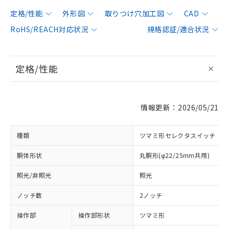
定格/性能
外形図
取りつけ穴加工図
CAD
RoHS/REACH対応状況
規格認証/適合状況
定格/性能
情報更新：2026/05/21
種類
ツマミ形セレクタスイッチ
胴体形状
丸胴形(φ22/25mm共用)
照光/非照光
照光
ノッチ数
2ノッチ
操作部
操作部形状
ツマミ形