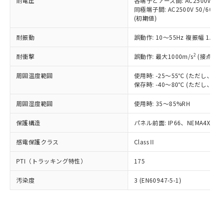
準価格とは異なる場合があることをご
耐電圧
各端子とアース間: AC2500V 50/
類(PBB) 1000ppm以下、ポリ臭化ジフェニルエーテル類
Cr(Ⅵ)(六価クロム) : 1000ppm、 PBBs(ポリ臭化ビフェ
とります。
同極端子間: AC2500V 50/60
了承ください。
(PBDE) 1000ppm以下、フタル酸ビス(2-エチルヘキシ
○
一定数以上の在庫あり
ニル類) : 1000ppm、 PBDEs(ポリ臭化ジフェニルエーテ
当社は規制貨物を破棄する場合は、完
(初期値)
ル) (DEHP)(別名：DOP) 1000ppm以下、フタル酸ブチ
正式な納期状況および標準価格はお客
ル類) : 1000ppm、
ルベンジル（BBP） 1000ppm以下、フタル酸ジブチル
全に破砕するなど、違法に輸出されな
DBP(フタル酸ジブチル) : 1000ppm、 DIBP(フタル酸ジ
様のお取引先、またはお客様担当のオ
（DBP） 1000ppm以下、フタル酸ジイソブチル
イソブチル) : 1000ppm、 BBP(フタル酸ブチルベンジ
△
一定数には満たないが在庫あり
耐振動
誤動作: 10～55Hz 複振幅 1.
いよう必要な手段を講じます。
ムロン制御機器販売店・当社販売員に
(DIBP) 1000ppm以下
ル) : 1000ppm、
当社は貴社製品を、核兵器、ミサイ
但し、RoHS指令で産業用監視および制御機器に対する
DEHP(フタル酸ビス(2-エチルヘキシル)) : 1000ppm
ご相談ください。
2
耐衝撃
適用除外項目は除く。
誤動作: 最大1000m/s
(接点開
ル、化学兵器、生物兵器またはその他
－
在庫なし(最新の在庫状況につ
オムロン制御機器販売店や当社販売拠
フタル酸エステル類の４物質については閾値を超える意
武器並びにこれらの製造装置等に一切
いては、お客様のお取引先、ま
図的な使用がないことを確認しています。
点は「
販売ネットワーク
」をご確認
周囲温度範囲
使用時: -25～55℃ (ただし
※2 環境保護使用期限
使用いたしません。
たはお客様担当のオムロン制御
ください。
保存時: -40～80℃ (ただし
当社は、貴社製品を第三者に販売する
機器販売店・当社販売員にご確
在庫状況および標準価格結果を当社の
※2 対応予定月
「ｅ」：有害物質（10物質）のすべてが基
場合は、上記1、2および3の内容を当
認ください)
事前の承諾なく第三者に漏洩または開
周囲湿度範囲
使用時: 35～85%RH
準値以下であることを示します。
該第三者に通知します。また当社は、
示しないようお願いします。
部品在庫の切り替え状況などにより、予定
「10」：通常の使用状況下において有害物
販売先および販売に係わる関係者が違
保護構造
パネル前面: IP66、NEMA4X, N
マイパーツ機能（部品リスト作成サー
空
受注生産機種、また在庫状況の
月が前後することがあります。
質が外部に漏えいし、環境に深刻な影響を
法に輸出するおそれがある場合は、取
ビス）をご利用いただくには、I-Web
白
情報を公開していない機種
及ぼさない年数を意味します。
り引きをいたしません。
感電保護クラス
Class II
メンバーズにご登録されている必要が
「－」：未確認です。当社販売部門へお問
あります。
い合わせください。
PTI（トラッキング特性）
175
お客様が当ウェブサイト上で当社にご
※3 非含有証明書ダウンロード
登録された部品リストについて、当社
汚染度
3 (EN60947-5-1)
および当社の共同利用者が、当社の製
下記の非含有証明書をダウンロードするこ
品・サービスに関するお客様との取
とができます。
合意する
キャンセル
引・商談に必要な範囲で利用すること
をご了承ください。