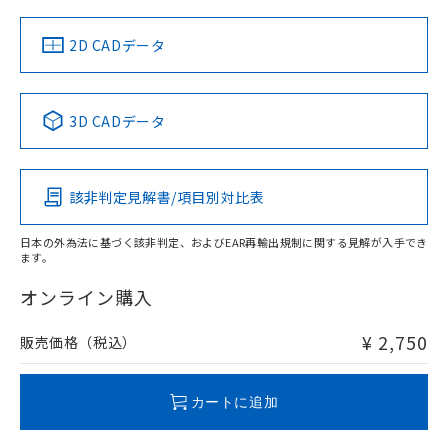
（イギリス
（ノルウェー
（フランス
（韓国
船舶規格）
船舶規格）
船舶規格）
船舶規格
中国 RoHS
注意事項・凡例
2D CADデータ
No
No
No
No
中国 RoHS表
※1 ※2
3D CADデータ
この製品の規格認証/適合状況ページへ
Pb
Hg
Cd
Cr(VI)
その他の認証はこちらのページからご検索ください
該非判定見解書/項目別対比表
O
O
O
O
日本の外為法に基づく該非判定、およびEAR再輸出規制に関する見解が入手でき
ます。
"対応済み"や非含有の記載がされた商品であっても、流通
在庫等で未対応品が混在する可能性があります。
オンライン購入
非含有品が必要な際は、弊社営業部門もしくは販売店へお
問い合わせください。
¥ 2,750
販売価格（税込）
この製品のRoHS/REACH対応状況ページへ
カートに追加