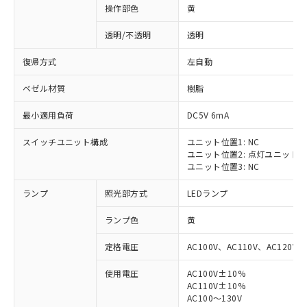
操作部色
黄
透明/不透明
透明
復帰方式
左自動
ベゼル材質
樹脂
最小適用負荷
DC5V 6mA
スイッチユニット構成
ユニット位置1: NC
ユニット位置2: 点灯ユニット
ユニット位置3: NC
ランプ
照光部方式
LEDランプ
ランプ色
黄
定格電圧
AC100V、AC110V、AC120V
使用電圧
AC100V±10%
※1 対応状況
AC110V±10%
AC100～130V