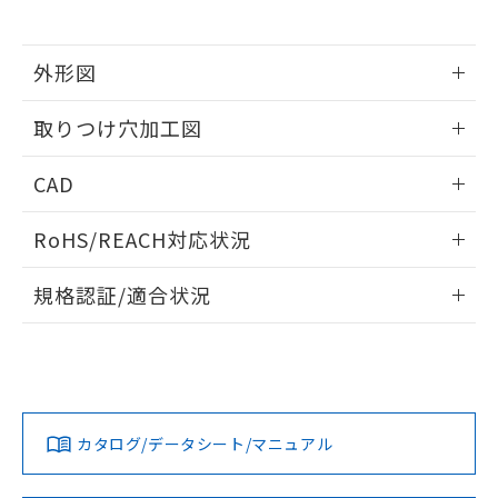
※当社の共同利用者とは、
"個人情報
51物質の非含有証明書（当社基準）
の共同利用に関して"
の「1.共同利
※本証明書は発行日時点で非含有を証明す
用者の範囲」に記載されている法人を
るもので、過去に遡って非含有を証明する
外形図
指します。
ものではありません。
情報更新：2026/05/21
また、RoHS指令のフタル酸エステル類４
取りつけ穴加工図
物質の対応では、対応完了までの期間は出
荷製品に未対応品が混在することから備考
情報更新：2026/05/21
CAD
欄に対応日を記載しておりました。
既に当社にて対応品への在庫切替を完了
ログイン/会員登録いただくと、CADデータをダウンロー
していることから、特段のことがない限
RoHS/REACH対応状況
ドすることができます。
り、2022年1月12日より割愛しておりま
す。
情報更新：2026/7/29
規格認証/適合状況
ログイン/会員登録
EU RoHS
注意事項・凡例
UL認証
CSA認証
CEマーキング
Yes
Yes
Yes
対応状況
対応予定月
※1
※2
ダウンロードデータをご利用いただく前に、以下を必ずお読
みください。
カタログ/データシート/マニュアル
対応済み
ソフトウェアの使用条件
LR型式承認
DNV型式承認
BV型式承認
KR型式承
（イギリス
（ノルウェー
（フランス
（韓国