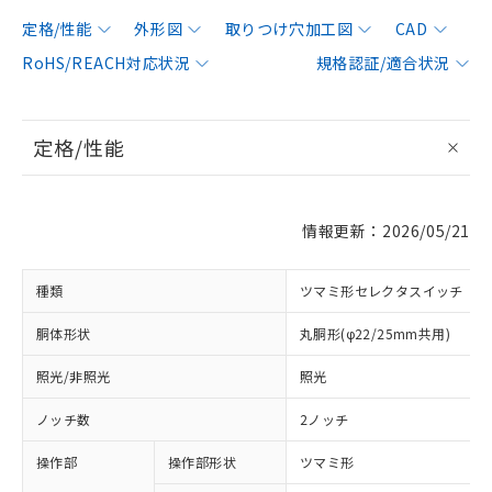
定格/性能
外形図
取りつけ穴加工図
CAD
RoHS/REACH対応状況
規格認証/適合状況
定格/性能
情報更新：2026/05/21
種類
ツマミ形セレクタスイッチ
胴体形状
丸胴形(φ22/25mm共用)
照光/非照光
照光
ノッチ数
2ノッチ
操作部
操作部形状
ツマミ形