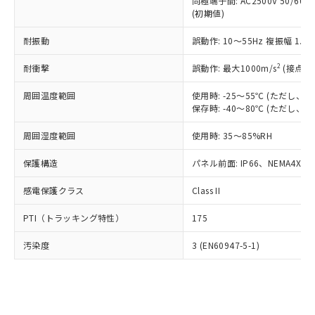
類(PBB) 1000ppm以下、ポリ臭化ジフェニルエーテル類
同極端子間: AC2500V 50/60
Cr(Ⅵ)(六価クロム) : 1000ppm、 PBBs(ポリ臭化ビフェ
とります。
了承ください。
(PBDE) 1000ppm以下、フタル酸ビス(2-エチルヘキシ
○
一定数以上の在庫あり
ニル類) : 1000ppm、 PBDEs(ポリ臭化ジフェニルエーテ
(初期値)
当社は規制貨物を破棄する場合は、完
ル) (DEHP)(別名：DOP) 1000ppm以下、フタル酸ブチ
正式な納期状況および標準価格はお客
ル類) : 1000ppm、
ルベンジル（BBP） 1000ppm以下、フタル酸ジブチル
全に破砕するなど、違法に輸出されな
DBP(フタル酸ジブチル) : 1000ppm、 DIBP(フタル酸ジ
様のお取引先、またはお客様担当のオ
耐振動
誤動作: 10～55Hz 複振幅 1.
（DBP） 1000ppm以下、フタル酸ジイソブチル
イソブチル) : 1000ppm、 BBP(フタル酸ブチルベンジ
△
一定数には満たないが在庫あり
いよう必要な手段を講じます。
ムロン制御機器販売店・当社販売員に
(DIBP) 1000ppm以下
ル) : 1000ppm、
当社は貴社製品を、核兵器、ミサイ
但し、RoHS指令で産業用監視および制御機器に対する
DEHP(フタル酸ビス(2-エチルヘキシル)) : 1000ppm
ご相談ください。
2
耐衝撃
誤動作: 最大1000m/s
(接点開
適用除外項目は除く。
ル、化学兵器、生物兵器またはその他
－
在庫なし(最新の在庫状況につ
オムロン制御機器販売店や当社販売拠
フタル酸エステル類の４物質については閾値を超える意
武器並びにこれらの製造装置等に一切
いては、お客様のお取引先、ま
周囲温度範囲
図的な使用がないことを確認しています。
使用時: -25～55℃ (ただし
点は「
販売ネットワーク
」をご確認
※2 環境保護使用期限
使用いたしません。
保存時: -40～80℃ (ただし
たはお客様担当のオムロン制御
ください。
当社は、貴社製品を第三者に販売する
機器販売店・当社販売員にご確
在庫状況および標準価格結果を当社の
※2 対応予定月
「ｅ」：有害物質（10物質）のすべてが基
周囲湿度範囲
使用時: 35～85%RH
場合は、上記1、2および3の内容を当
認ください)
事前の承諾なく第三者に漏洩または開
準値以下であることを示します。
該第三者に通知します。また当社は、
示しないようお願いします。
保護構造
パネル前面: IP66、NEMA4X, N
部品在庫の切り替え状況などにより、予定
「10」：通常の使用状況下において有害物
販売先および販売に係わる関係者が違
マイパーツ機能（部品リスト作成サー
空
受注生産機種、また在庫状況の
月が前後することがあります。
質が外部に漏えいし、環境に深刻な影響を
法に輸出するおそれがある場合は、取
ビス）をご利用いただくには、I-Web
白
情報を公開していない機種
感電保護クラス
Class II
及ぼさない年数を意味します。
り引きをいたしません。
メンバーズにご登録されている必要が
「－」：未確認です。当社販売部門へお問
あります。
PTI（トラッキング特性）
175
い合わせください。
お客様が当ウェブサイト上で当社にご
※3 非含有証明書ダウンロード
登録された部品リストについて、当社
汚染度
3 (EN60947-5-1)
および当社の共同利用者が、当社の製
下記の非含有証明書をダウンロードするこ
品・サービスに関するお客様との取
とができます。
合意する
キャンセル
引・商談に必要な範囲で利用すること
をご了承ください。
EU RoHS指令（10物質）の非含有証明書