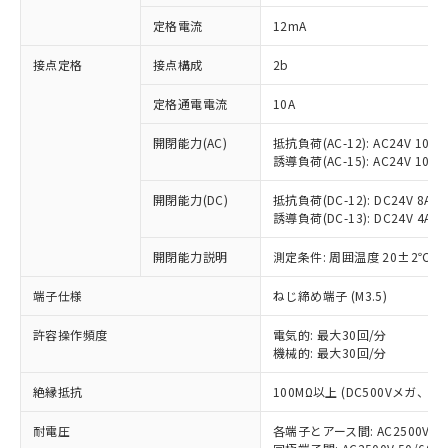
対応済み：EU RoHS指令（10物質）の
定格電流
12mA
非含有に対応した製品が提供可能な商品で
す。
接点定格
接点構成
2b
対応予定：EU RoHS指令（10物質）の非含
ご利用条件
有に対応した製品に切り替える予定のある
定格通電電流
10A
商品です。
対応予定なし：EU RoHS指令（10物質）の
開閉能力(AC)
抵抗負荷(AC-12): AC24V 10A/A
以下の条件をお読みいただき、同意のうえ
非含有に非対応の商品で、対応品を出す予
誘導負荷(AC-15): AC24V 10A/AC
ご利用ください。
定はありません。
調査・確認中：EU RoHS指令（10物質）の
開閉能力(DC)
抵抗負荷(DC-12): DC24V 8A/DC
本サービスは、当社制御機器事業取扱
※1 中国RoHS○×表
誘導負荷(DC-13): DC24V 4A/DC
非含有の対応状況を調査中または確認中の
商品の当社在庫状況および標準価格
商品です。
(税抜)を提供させていただくもので
開閉能力説明
測定条件: 周囲温度 20±2℃、
「○」：最大均質材料含有率が中国RoHSの
非該当品：ライセンス料など無形物で、有
す。
基準値以下であることを示します。
害物質有無と関係のない商品です。
当社制御機器事業取扱商品の中には、
端子仕様
ねじ締め端子 (M3.5)
「×」：最大均質材料含有率が中国RoHSの
仕入先様の事情により、非含有部品として
本サービスの対象外となる商品もある
基準値を超えていることを示します。
いたものが、含有品と判明した場合などや
当社は、これら貴社製品のうち、外国
ことをご了承ください。
許容操作頻度
電気的: 最大30回/分
「－」：未確認です。当社販売部門へお問
むを得ず変更することがあります。
為替および外国貿易法に定める商品
機械的: 最大30回/分
在庫状況および標準価格照会結果は、
い合わせください。
（以下｢規制貨物等」という）を輸出
記載している更新日時点での社内デー
*EU RoHS指令（10物質）：
または国外への提供する場合は、日本
絶縁抵抗
100MΩ以上 (DC500Vメガ、
記
タに基づき作成されるものであり、閲
説明
鉛(Pb) 1000ppm以下、 水銀(Hg) 1000ppm以下、 カド
*中国RoHS10物質の基準値 (GB/T26572)：
国政府の輸出許可(または役務取引許
号
覧された時点での実際の在庫および標
ミウム(Cd) 100ppm以下、
Pb(鉛) :1000ppm、 Hg(水銀) : 1000ppm、 Cd(カドミウ
耐電圧
各端子とアース間: AC2500V 50/
可)を取得するなどの必要な手続きを
六価クロム(Cr(Ⅵ)) 1000ppm以下、ポリ臭化ビフェニル
ム) : 100ppm、
準価格とは異なる場合があることをご