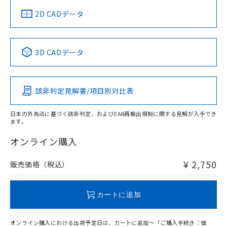
船舶規格）
船舶規格）
船舶規格）
船舶規格
中国 RoHS
注意事項・凡例
2D CADデータ
No
No
No
No
中国 RoHS表
※1 ※2
3D CADデータ
この製品の規格認証/適合状況ページへ
Pb
Hg
Cd
Cr(VI)
その他の認証はこちらのページからご検索ください
該非判定見解書/項目別対比表
O
O
O
O
日本の外為法に基づく該非判定、およびEAR再輸出規制に関する見解が入手でき
ます。
"対応済み"や非含有の記載がされた商品であっても、流通
在庫等で未対応品が混在する可能性があります。
オンライン購入
非含有品が必要な際は、弊社営業部門もしくは販売店へお
問い合わせください。
¥ 2,750
販売価格（税込）
この製品のRoHS/REACH対応状況ページへ
カートに追加
オンライン購入における出荷予定日は、カートに追加～「ご購入手続き：価