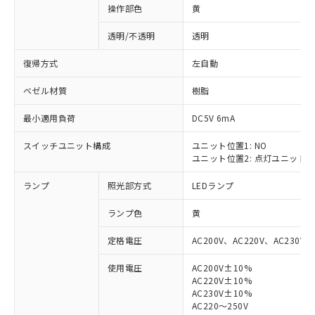
操作部色
黄
透明/不透明
透明
復帰方式
左自動
ベゼル材質
樹脂
最小適用負荷
DC5V 6mA
スイッチユニット構成
ユニット位置1: NO
ユニット位置2: 点灯ユニット
ランプ
照光部方式
LEDランプ
ランプ色
黄
定格電圧
AC200V、AC220V、AC230V、
使用電圧
AC200V±10%
AC220V±10%
※1 対応状況
AC230V±10%
AC220～250V