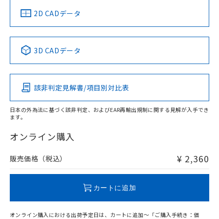
船舶規格）
船舶規格）
船舶規格）
船舶規格
中国 RoHS
注意事項・凡例
2D CADデータ
No
No
No
No
中国 RoHS表
※1 ※2
3D CADデータ
この製品の規格認証/適合状況ページへ
Pb
Hg
Cd
Cr(VI)
その他の認証はこちらのページからご検索ください
該非判定見解書/項目別対比表
O
O
O
O
日本の外為法に基づく該非判定、およびEAR再輸出規制に関する見解が入手でき
ます。
"対応済み"や非含有の記載がされた商品であっても、流通
在庫等で未対応品が混在する可能性があります。
オンライン購入
非含有品が必要な際は、弊社営業部門もしくは販売店へお
問い合わせください。
¥ 2,360
販売価格（税込）
この製品のRoHS/REACH対応状況ページへ
カートに追加
オンライン購入における出荷予定日は、カートに追加～「ご購入手続き：価