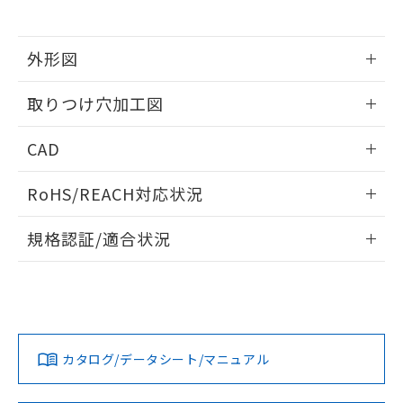
※当社の共同利用者とは、
"個人情報
51物質の非含有証明書（当社基準）
の共同利用に関して"
の「1.共同利
※本証明書は発行日時点で非含有を証明す
用者の範囲」に記載されている法人を
るもので、過去に遡って非含有を証明する
外形図
指します。
ものではありません。
情報更新：2026/05/21
また、RoHS指令のフタル酸エステル類４
取りつけ穴加工図
物質の対応では、対応完了までの期間は出
荷製品に未対応品が混在することから備考
情報更新：2026/05/21
CAD
欄に対応日を記載しておりました。
既に当社にて対応品への在庫切替を完了
ログイン/会員登録いただくと、CADデータをダウンロー
していることから、特段のことがない限
RoHS/REACH対応状況
ドすることができます。
り、2022年1月12日より割愛しておりま
す。
情報更新：2026/7/29
規格認証/適合状況
ログイン/会員登録
EU RoHS
注意事項・凡例
UL認証
CSA認証
CEマーキング
Yes
Yes
Yes
対応状況
対応予定月
※1
※2
ダウンロードデータをご利用いただく前に、以下を必ずお読
みください。
カタログ/データシート/マニュアル
対応済み
ソフトウェアの使用条件
LR型式承認
DNV型式承認
BV型式承認
KR型式承
（イギリス
（ノルウェー
（フランス
（韓国