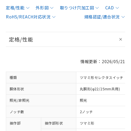
定格/性能
外形図
取りつけ穴加工図
CAD
RoHS/REACH対応状況
規格認証/適合状況
定格/性能
情報更新：2026/05/21
種類
ツマミ形セレクタスイッチ
胴体形状
丸胴形(φ22/25mm共用)
照光/非照光
照光
ノッチ数
2ノッチ
操作部
操作部形状
ツマミ形