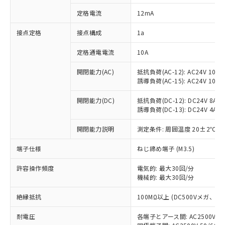
対応済み：EU RoHS指令（10物質）の
定格電流
12mA
非含有に対応した製品が提供可能な商品で
す。
接点定格
接点構成
1a
対応予定：EU RoHS指令（10物質）の非含
ご利用条件
有に対応した製品に切り替える予定のある
定格通電電流
10A
商品です。
対応予定なし：EU RoHS指令（10物質）の
開閉能力(AC)
抵抗負荷(AC-12): AC24V 10A/A
以下の条件をお読みいただき、同意のうえ
非含有に非対応の商品で、対応品を出す予
誘導負荷(AC-15): AC24V 10A/AC
ご利用ください。
定はありません。
調査・確認中：EU RoHS指令（10物質）の
開閉能力(DC)
抵抗負荷(DC-12): DC24V 8A/DC
本サービスは、当社制御機器事業取扱
※1 中国RoHS○×表
誘導負荷(DC-13): DC24V 4A/DC
非含有の対応状況を調査中または確認中の
商品の当社在庫状況および標準価格
商品です。
(税抜)を提供させていただくもので
開閉能力説明
測定条件: 周囲温度 20±2℃、
「○」：最大均質材料含有率が中国RoHSの
非該当品：ライセンス料など無形物で、有
す。
基準値以下であることを示します。
害物質有無と関係のない商品です。
当社制御機器事業取扱商品の中には、
端子仕様
ねじ締め端子 (M3.5)
「×」：最大均質材料含有率が中国RoHSの
仕入先様の事情により、非含有部品として
本サービスの対象外となる商品もある
基準値を超えていることを示します。
いたものが、含有品と判明した場合などや
当社は、これら貴社製品のうち、外国
ことをご了承ください。
許容操作頻度
電気的: 最大30回/分
「－」：未確認です。当社販売部門へお問
むを得ず変更することがあります。
為替および外国貿易法に定める商品
機械的: 最大30回/分
在庫状況および標準価格照会結果は、
い合わせください。
（以下｢規制貨物等」という）を輸出
記載している更新日時点での社内デー
*EU RoHS指令（10物質）：
または国外への提供する場合は、日本
絶縁抵抗
100MΩ以上 (DC500Vメガ、
記
タに基づき作成されるものであり、閲
説明
鉛(Pb) 1000ppm以下、 水銀(Hg) 1000ppm以下、 カド
*中国RoHS10物質の基準値 (GB/T26572)：
国政府の輸出許可(または役務取引許
号
覧された時点での実際の在庫および標
ミウム(Cd) 100ppm以下、
Pb(鉛) :1000ppm、 Hg(水銀) : 1000ppm、 Cd(カドミウ
耐電圧
各端子とアース間: AC2500V 50/
可)を取得するなどの必要な手続きを
六価クロム(Cr(Ⅵ)) 1000ppm以下、ポリ臭化ビフェニル
ム) : 100ppm、
準価格とは異なる場合があることをご