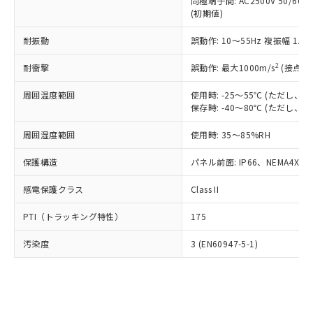
類(PBB) 1000ppm以下、ポリ臭化ジフェニルエーテル類
同極端子間: AC2500V 50/60
Cr(Ⅵ)(六価クロム) : 1000ppm、 PBBs(ポリ臭化ビフェ
とります。
了承ください。
(PBDE) 1000ppm以下、フタル酸ビス(2-エチルヘキシ
○
一定数以上の在庫あり
ニル類) : 1000ppm、 PBDEs(ポリ臭化ジフェニルエーテ
(初期値)
当社は規制貨物を破棄する場合は、完
ル) (DEHP)(別名：DOP) 1000ppm以下、フタル酸ブチ
正式な納期状況および標準価格はお客
ル類) : 1000ppm、
ルベンジル（BBP） 1000ppm以下、フタル酸ジブチル
全に破砕するなど、違法に輸出されな
DBP(フタル酸ジブチル) : 1000ppm、 DIBP(フタル酸ジ
様のお取引先、またはお客様担当のオ
耐振動
誤動作: 10～55Hz 複振幅 1.
（DBP） 1000ppm以下、フタル酸ジイソブチル
イソブチル) : 1000ppm、 BBP(フタル酸ブチルベンジ
△
一定数には満たないが在庫あり
いよう必要な手段を講じます。
ムロン制御機器販売店・当社販売員に
(DIBP) 1000ppm以下
ル) : 1000ppm、
当社は貴社製品を、核兵器、ミサイ
但し、RoHS指令で産業用監視および制御機器に対する
DEHP(フタル酸ビス(2-エチルヘキシル)) : 1000ppm
ご相談ください。
2
耐衝撃
誤動作: 最大1000m/s
(接点開
適用除外項目は除く。
ル、化学兵器、生物兵器またはその他
－
在庫なし(最新の在庫状況につ
オムロン制御機器販売店や当社販売拠
フタル酸エステル類の４物質については閾値を超える意
武器並びにこれらの製造装置等に一切
いては、お客様のお取引先、ま
周囲温度範囲
図的な使用がないことを確認しています。
使用時: -25～55℃ (ただし
点は「
販売ネットワーク
」をご確認
※2 環境保護使用期限
使用いたしません。
保存時: -40～80℃ (ただし
たはお客様担当のオムロン制御
ください。
当社は、貴社製品を第三者に販売する
機器販売店・当社販売員にご確
在庫状況および標準価格結果を当社の
※2 対応予定月
「ｅ」：有害物質（10物質）のすべてが基
周囲湿度範囲
使用時: 35～85%RH
場合は、上記1、2および3の内容を当
認ください)
事前の承諾なく第三者に漏洩または開
準値以下であることを示します。
該第三者に通知します。また当社は、
示しないようお願いします。
保護構造
パネル前面: IP66、NEMA4X, N
部品在庫の切り替え状況などにより、予定
「10」：通常の使用状況下において有害物
販売先および販売に係わる関係者が違
マイパーツ機能（部品リスト作成サー
空
受注生産機種、また在庫状況の
月が前後することがあります。
質が外部に漏えいし、環境に深刻な影響を
法に輸出するおそれがある場合は、取
ビス）をご利用いただくには、I-Web
白
情報を公開していない機種
感電保護クラス
Class II
及ぼさない年数を意味します。
り引きをいたしません。
メンバーズにご登録されている必要が
「－」：未確認です。当社販売部門へお問
あります。
PTI（トラッキング特性）
175
い合わせください。
お客様が当ウェブサイト上で当社にご
※3 非含有証明書ダウンロード
登録された部品リストについて、当社
汚染度
3 (EN60947-5-1)
および当社の共同利用者が、当社の製
下記の非含有証明書をダウンロードするこ
品・サービスに関するお客様との取
とができます。
合意する
キャンセル
引・商談に必要な範囲で利用すること
をご了承ください。
EU RoHS指令（10物質）の非含有証明書