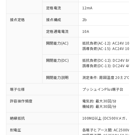
対応済み：EU RoHS指令（10物質）の
定格電流
12mA
非含有に対応した製品が提供可能な商品で
す。
接点定格
接点構成
2b
対応予定：EU RoHS指令（10物質）の非含
ご利用条件
有に対応した製品に切り替える予定のある
定格通電電流
10A
商品です。
対応予定なし：EU RoHS指令（10物質）の
開閉能力(AC)
抵抗負荷(AC-12): AC24V 10A/A
以下の条件をお読みいただき、同意のうえ
非含有に非対応の商品で、対応品を出す予
誘導負荷(AC-15): AC24V 10A/AC
ご利用ください。
定はありません。
調査・確認中：EU RoHS指令（10物質）の
開閉能力(DC)
抵抗負荷(DC-12): DC24V 8A/DC
本サービスは、当社制御機器事業取扱
※1 中国RoHS○×表
誘導負荷(DC-13): DC24V 4A/DC
非含有の対応状況を調査中または確認中の
商品の当社在庫状況および標準価格
商品です。
(税抜)を提供させていただくもので
開閉能力説明
測定条件: 周囲温度 20±2℃、
「○」：最大均質材料含有率が中国RoHSの
非該当品：ライセンス料など無形物で、有
す。
基準値以下であることを示します。
害物質有無と関係のない商品です。
当社制御機器事業取扱商品の中には、
端子仕様
プッシュインPlus端子台
「×」：最大均質材料含有率が中国RoHSの
仕入先様の事情により、非含有部品として
本サービスの対象外となる商品もある
基準値を超えていることを示します。
いたものが、含有品と判明した場合などや
当社は、これら貴社製品のうち、外国
ことをご了承ください。
許容操作頻度
電気的: 最大30回/分
「－」：未確認です。当社販売部門へお問
むを得ず変更することがあります。
為替および外国貿易法に定める商品
機械的: 最大30回/分
在庫状況および標準価格照会結果は、
い合わせください。
（以下｢規制貨物等」という）を輸出
記載している更新日時点での社内デー
*EU RoHS指令（10物質）：
または国外への提供する場合は、日本
絶縁抵抗
100MΩ以上 (DC500Vメガ、
記
タに基づき作成されるものであり、閲
説明
鉛(Pb) 1000ppm以下、 水銀(Hg) 1000ppm以下、 カド
*中国RoHS10物質の基準値 (GB/T26572)：
国政府の輸出許可(または役務取引許
号
覧された時点での実際の在庫および標
ミウム(Cd) 100ppm以下、
Pb(鉛) :1000ppm、 Hg(水銀) : 1000ppm、 Cd(カドミウ
耐電圧
各端子とアース間: AC2500V 50/
可)を取得するなどの必要な手続きを
六価クロム(Cr(Ⅵ)) 1000ppm以下、ポリ臭化ビフェニル
ム) : 100ppm、
準価格とは異なる場合があることをご