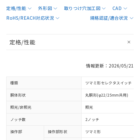
定格/性能
外形図
取りつけ穴加工図
CAD
RoHS/REACH対応状況
規格認証/適合状況
定格/性能
情報更新：2026/05/21
種類
ツマミ形セレクタスイッチ
胴体形状
丸胴形(φ22/25mm共用)
照光/非照光
照光
ノッチ数
2ノッチ
操作部
操作部形状
ツマミ形