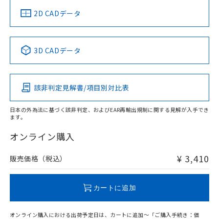
中国 RoHS
注意事項・凡例
2D CADデータ
中国 RoHS表
※1 ※2
3D CADデータ
Pb
Hg
Cd
Cr(VI)
該非判定見解書/項目別対比表
O
O
O
O
日本の外為法に基づく該非判定、およびEAR再輸出規制に関する見解が入手でき
ます。
"対応済み"や非含有の記載がされた商品であっても、流通
在庫等で未対応品が混在する可能性があります。
オンライン購入
非含有品が必要な際は、弊社営業部門もしくは販売店へお
問い合わせください。
¥ 3,410
販売価格（税込）
この製品のRoHS/REACH対応状況ページへ
カートに追加
オンライン購入における出荷予定日は、カートに追加～「ご購入手続き：価