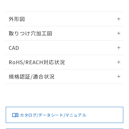
※当社の共同利用者とは、
"個人情報
51物質の非含有証明書（当社基準）
の共同利用に関して"
の「1.共同利
※本証明書は発行日時点で非含有を証明す
用者の範囲」に記載されている法人を
るもので、過去に遡って非含有を証明する
外形図
指します。
ものではありません。
情報更新：2026/05/21
また、RoHS指令のフタル酸エステル類４
取りつけ穴加工図
物質の対応では、対応完了までの期間は出
荷製品に未対応品が混在することから備考
情報更新：2026/05/21
CAD
欄に対応日を記載しておりました。
既に当社にて対応品への在庫切替を完了
ログイン/会員登録いただくと、CADデータをダウンロー
していることから、特段のことがない限
RoHS/REACH対応状況
ドすることができます。
り、2022年1月12日より割愛しておりま
す。
情報更新：2026/7/29
規格認証/適合状況
ログイン/会員登録
EU RoHS
注意事項・凡例
A22NW-2BL-TWA-P202-YDについての規格認証/適合状況に
ついては、「カスタマーサポートセンタ お客様相談室」また
は貴社担当オムロン営業員または販売店にお問い合わせくだ
対応状況
対応予定月
※1
※2
さい。
ダウンロードデータをご利用いただく前に、以下を必ずお読
みください。
カタログ/データシート/マニュアル
対応済み
ソフトウェアの使用条件
お問い合わせ