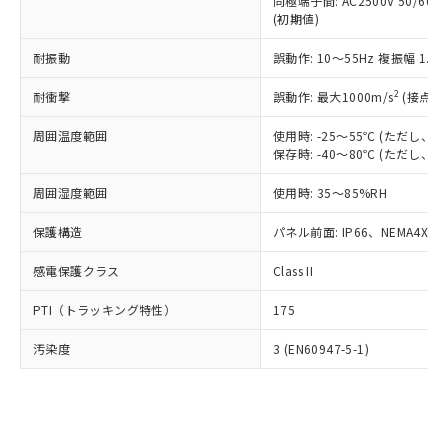
類(PBB) 1000ppm以下、ポリ臭化ジフェニルエーテル類
同極端子間: AC2500V 50/60
Cr(Ⅵ)(六価クロム) : 1000ppm、 PBBs(ポリ臭化ビフェ
とります。
了承ください。
(PBDE) 1000ppm以下、フタル酸ビス(2-エチルヘキシ
○
一定数以上の在庫あり
ニル類) : 1000ppm、 PBDEs(ポリ臭化ジフェニルエーテ
(初期値)
当社は規制貨物を破棄する場合は、完
ル) (DEHP)(別名：DOP) 1000ppm以下、フタル酸ブチ
正式な納期状況および標準価格はお客
ル類) : 1000ppm、
ルベンジル（BBP） 1000ppm以下、フタル酸ジブチル
全に破砕するなど、違法に輸出されな
DBP(フタル酸ジブチル) : 1000ppm、 DIBP(フタル酸ジ
様のお取引先、またはお客様担当のオ
耐振動
誤動作: 10～55Hz 複振幅 1.
（DBP） 1000ppm以下、フタル酸ジイソブチル
イソブチル) : 1000ppm、 BBP(フタル酸ブチルベンジ
△
一定数には満たないが在庫あり
いよう必要な手段を講じます。
ムロン制御機器販売店・当社販売員に
(DIBP) 1000ppm以下
ル) : 1000ppm、
当社は貴社製品を、核兵器、ミサイ
但し、RoHS指令で産業用監視および制御機器に対する
DEHP(フタル酸ビス(2-エチルヘキシル)) : 1000ppm
ご相談ください。
2
耐衝撃
誤動作: 最大1000m/s
(接点開
適用除外項目は除く。
ル、化学兵器、生物兵器またはその他
－
在庫なし(最新の在庫状況につ
オムロン制御機器販売店や当社販売拠
フタル酸エステル類の４物質については閾値を超える意
武器並びにこれらの製造装置等に一切
いては、お客様のお取引先、ま
周囲温度範囲
図的な使用がないことを確認しています。
使用時: -25～55℃ (ただし
点は「
販売ネットワーク
」をご確認
※2 環境保護使用期限
使用いたしません。
保存時: -40～80℃ (ただし
たはお客様担当のオムロン制御
ください。
当社は、貴社製品を第三者に販売する
機器販売店・当社販売員にご確
在庫状況および標準価格結果を当社の
※2 対応予定月
「ｅ」：有害物質（10物質）のすべてが基
周囲湿度範囲
使用時: 35～85%RH
場合は、上記1、2および3の内容を当
認ください)
事前の承諾なく第三者に漏洩または開
準値以下であることを示します。
該第三者に通知します。また当社は、
示しないようお願いします。
保護構造
パネル前面: IP66、NEMA4X, N
部品在庫の切り替え状況などにより、予定
「10」：通常の使用状況下において有害物
販売先および販売に係わる関係者が違
マイパーツ機能（部品リスト作成サー
空
受注生産機種、また在庫状況の
月が前後することがあります。
質が外部に漏えいし、環境に深刻な影響を
法に輸出するおそれがある場合は、取
ビス）をご利用いただくには、I-Web
白
情報を公開していない機種
感電保護クラス
Class II
及ぼさない年数を意味します。
り引きをいたしません。
メンバーズにご登録されている必要が
「－」：未確認です。当社販売部門へお問
あります。
PTI（トラッキング特性）
175
い合わせください。
お客様が当ウェブサイト上で当社にご
※3 非含有証明書ダウンロード
登録された部品リストについて、当社
汚染度
3 (EN60947-5-1)
および当社の共同利用者が、当社の製
下記の非含有証明書をダウンロードするこ
品・サービスに関するお客様との取
とができます。
合意する
キャンセル
引・商談に必要な範囲で利用すること
をご了承ください。
EU RoHS指令（10物質）の非含有証明書