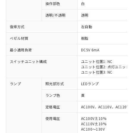
操作部色
白
透明/不透明
透明
復帰方式
左自動
ベゼル材質
樹脂
最小適用負荷
DC5V 6mA
スイッチユニット構成
ユニット位置1: NC
ユニット位置2: 点灯ユニット
ユニット位置3: NC
ランプ
照光部方式
LEDランプ
ランプ色
黄
定格電圧
AC100V、AC110V、AC120V
使用電圧
AC100V±10%
※1 対応状況
AC110V±10%
AC100～130V