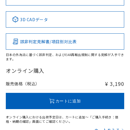
中国 RoHS表
※1 ※2
3D CADデータ
Pb
Hg
Cd
Cr(VI)
該非判定見解書/項目別対比表
X
O
O
O
日本の外為法に基づく該非判定、およびEAR再輸出規制に関する見解が入手でき
ます。
"対応済み"や非含有の記載がされた商品であっても、流通
在庫等で未対応品が混在する可能性があります。
オンライン購入
非含有品が必要な際は、弊社営業部門もしくは販売店へお
問い合わせください。
¥ 3,190
販売価格（税込）
この製品のRoHS/REACH対応状況ページへ
カートに追加
オンライン購入における出荷予定日は、カートに追加～「ご購入手続き：価
格・納期の確認」画面にてご確認ください。