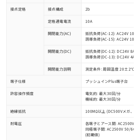
非含有に対応した製品が提供可能な商品で
接点定格
接点構成
2b
す。
対応予定：EU RoHS指令（10物質）の非含
ご利用条件
定格通電電流
10A
有に対応した製品に切り替える予定のある
商品です。
開閉能力(AC)
抵抗負荷(AC-12): AC24V 10A/A
対応予定なし：EU RoHS指令（10物質）の
誘導負荷(AC-15): AC24V 10A/AC
以下の条件をお読みいただき、同意のうえ
非含有に非対応の商品で、対応品を出す予
ご利用ください。
定はありません。
開閉能力(DC)
抵抗負荷(DC-12): DC24V 8A/DC
調査・確認中：EU RoHS指令（10物質）の
誘導負荷(DC-13): DC24V 4A/DC
本サービスは、当社制御機器事業取扱
※1 中国RoHS○×表
非含有の対応状況を調査中または確認中の
商品の当社在庫状況および標準価格
開閉能力説明
測定条件: 周囲温度 20±2℃、
商品です。
(税抜)を提供させていただくもので
「○」：最大均質材料含有率が中国RoHSの
非該当品：ライセンス料など無形物で、有
す。
端子仕様
プッシュインPlus端子台
基準値以下であることを示します。
害物質有無と関係のない商品です。
当社制御機器事業取扱商品の中には、
「×」：最大均質材料含有率が中国RoHSの
仕入先様の事情により、非含有部品として
本サービスの対象外となる商品もある
許容操作頻度
電気的: 最大30回/分
基準値を超えていることを示します。
いたものが、含有品と判明した場合などや
当社は、これら貴社製品のうち、外国
ことをご了承ください。
機械的: 最大30回/分
「－」：未確認です。当社販売部門へお問
むを得ず変更することがあります。
為替および外国貿易法に定める商品
在庫状況および標準価格照会結果は、
い合わせください。
（以下｢規制貨物等」という）を輸出
絶縁抵抗
100MΩ以上 (DC500Vメガ、
記載している更新日時点での社内デー
*EU RoHS指令（10物質）：
または国外への提供する場合は、日本
記
タに基づき作成されるものであり、閲
説明
鉛(Pb) 1000ppm以下、 水銀(Hg) 1000ppm以下、 カド
*中国RoHS10物質の基準値 (GB/T26572)：
国政府の輸出許可(または役務取引許
耐電圧
各端子とアース間: AC2500V 50/
号
覧された時点での実際の在庫および標
ミウム(Cd) 100ppm以下、
Pb(鉛) :1000ppm、 Hg(水銀) : 1000ppm、 Cd(カドミウ
同極端子間: AC2500V 50/60
可)を取得するなどの必要な手続きを
六価クロム(Cr(Ⅵ)) 1000ppm以下、ポリ臭化ビフェニル
ム) : 100ppm、
準価格とは異なる場合があることをご
類(PBB) 1000ppm以下、ポリ臭化ジフェニルエーテル類
(初期値)
Cr(Ⅵ)(六価クロム) : 1000ppm、 PBBs(ポリ臭化ビフェ
とります。
了承ください。
(PBDE) 1000ppm以下、フタル酸ビス(2-エチルヘキシ