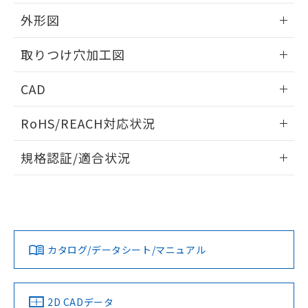
51物質の非含有証明書（当社基準）
の共同利用に関して"
の「1.共同利
※本証明書は発行日時点で非含有を証明す
外形図
用者の範囲」に記載されている法人を
るもので、過去に遡って非含有を証明する
指します。
ものではありません。
情報更新：2026/05/21
取りつけ穴加工図
また、RoHS指令のフタル酸エステル類４
物質の対応では、対応完了までの期間は出
情報更新：2026/05/21
CAD
荷製品に未対応品が混在することから備考
欄に対応日を記載しておりました。
ログイン/会員登録いただくと、CADデータをダウンロー
既に当社にて対応品への在庫切替を完了
RoHS/REACH対応状況
ドすることができます。
していることから、特段のことがない限
り、2022年1月12日より割愛しておりま
情報更新：2026/7/29
規格認証/適合状況
す。
ログイン/会員登録
EU RoHS
注意事項・凡例
A22NW-2BL-TWA-P202-YBについての規格認証/適合状況に
ついては、「カスタマーサポートセンタ お客様相談室」また
は貴社担当オムロン営業員または販売店にお問い合わせくだ
対応状況
対応予定月
※1
※2
さい。
ダウンロードデータをご利用いただく前に、以下を必ずお読
みください。
カタログ/データシート/マニュアル
対応済み
ソフトウェアの使用条件
お問い合わせ
中国 RoHS
注意事項・凡例
2D CADデータ