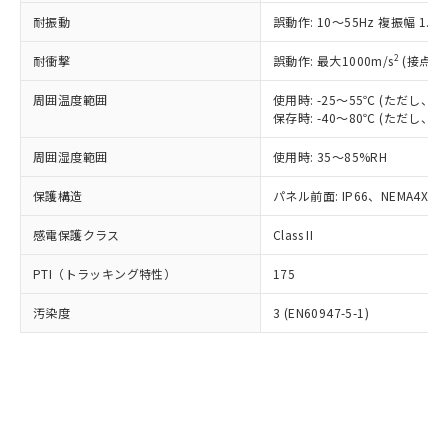
○
一定数以上の在庫あり
ニル類) : 1000ppm、 PBDEs(ポリ臭化ジフェニルエーテ
当社は規制貨物を破棄する場合は、完
ル) (DEHP)(別名：DOP) 1000ppm以下、フタル酸ブチ
正式な納期状況および標準価格はお客
ル類) : 1000ppm、
耐振動
誤動作: 10～55Hz 複振幅 1.
ルベンジル（BBP） 1000ppm以下、フタル酸ジブチル
全に破砕するなど、違法に輸出されな
DBP(フタル酸ジブチル) : 1000ppm、 DIBP(フタル酸ジ
様のお取引先、またはお客様担当のオ
（DBP） 1000ppm以下、フタル酸ジイソブチル
イソブチル) : 1000ppm、 BBP(フタル酸ブチルベンジ
△
一定数には満たないが在庫あり
いよう必要な手段を講じます。
ムロン制御機器販売店・当社販売員に
(DIBP) 1000ppm以下
2
耐衝撃
ル) : 1000ppm、
誤動作: 最大1000m/s
(接点開
当社は貴社製品を、核兵器、ミサイ
但し、RoHS指令で産業用監視および制御機器に対する
DEHP(フタル酸ビス(2-エチルヘキシル)) : 1000ppm
ご相談ください。
適用除外項目は除く。
ル、化学兵器、生物兵器またはその他
－
在庫なし(最新の在庫状況につ
オムロン制御機器販売店や当社販売拠
周囲温度範囲
使用時: -25～55℃ (ただし
フタル酸エステル類の４物質については閾値を超える意
武器並びにこれらの製造装置等に一切
いては、お客様のお取引先、ま
図的な使用がないことを確認しています。
保存時: -40～80℃ (ただし
点は「
販売ネットワーク
」をご確認
※2 環境保護使用期限
使用いたしません。
たはお客様担当のオムロン制御
ください。
当社は、貴社製品を第三者に販売する
周囲湿度範囲
使用時: 35～85%RH
機器販売店・当社販売員にご確
在庫状況および標準価格結果を当社の
※2 対応予定月
「ｅ」：有害物質（10物質）のすべてが基
場合は、上記1、2および3の内容を当
認ください)
事前の承諾なく第三者に漏洩または開
準値以下であることを示します。
保護構造
パネル前面: IP66、NEMA4X, N
該第三者に通知します。また当社は、
示しないようお願いします。
部品在庫の切り替え状況などにより、予定
「10」：通常の使用状況下において有害物
販売先および販売に係わる関係者が違
マイパーツ機能（部品リスト作成サー
空
受注生産機種、また在庫状況の
感電保護クラス
Class II
月が前後することがあります。
質が外部に漏えいし、環境に深刻な影響を
法に輸出するおそれがある場合は、取
ビス）をご利用いただくには、I-Web
白
情報を公開していない機種
及ぼさない年数を意味します。
り引きをいたしません。
メンバーズにご登録されている必要が
PTI（トラッキング特性）
175
「－」：未確認です。当社販売部門へお問
あります。
い合わせください。
お客様が当ウェブサイト上で当社にご
汚染度
3 (EN60947-5-1)
※3 非含有証明書ダウンロード
登録された部品リストについて、当社
および当社の共同利用者が、当社の製
下記の非含有証明書をダウンロードするこ
品・サービスに関するお客様との取
とができます。
合意する
キャンセル
引・商談に必要な範囲で利用すること
をご了承ください。
EU RoHS指令（10物質）の非含有証明書
※当社の共同利用者とは、
"個人情報