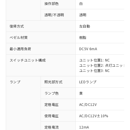
操作部色
白
透明/不透明
透明
復帰方式
左自動
ベゼル材質
樹脂
最小適用負荷
DC5V 6mA
スイッチユニット構成
ユニット位置1: NC
ユニット位置2: 点灯ユニット
ユニット位置3: NC
ランプ
照光部方式
LEDランプ
ランプ色
黄
定格電圧
AC/DC12V
※1 対応状況
使用電圧
AC/DC12V±10%
定格電流
12mA
対応済み：EU RoHS指令（10物質）の