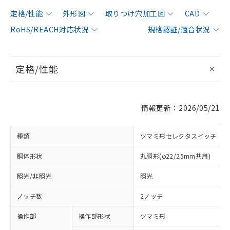
定格/性能
外形図
取りつけ穴加工図
CAD
RoHS/REACH対応状況
規格認証/適合状況
定格/性能
情報更新：2026/05/21
種類
ツマミ形セレクタスイッチ
胴体形状
丸胴形(φ22/25mm共用)
照光/非照光
照光
ノッチ数
2ノッチ
操作部
操作部形状
ツマミ形