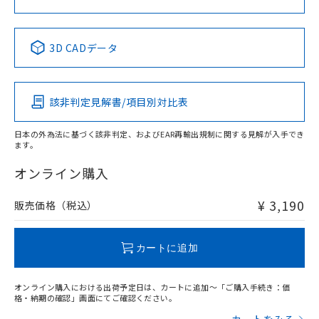
中国 RoHS表
※1 ※2
3D CADデータ
Pb
Hg
Cd
Cr(VI)
該非判定見解書/項目別対比表
X
O
O
O
日本の外為法に基づく該非判定、およびEAR再輸出規制に関する見解が入手でき
ます。
"対応済み"や非含有の記載がされた商品であっても、流通
在庫等で未対応品が混在する可能性があります。
オンライン購入
非含有品が必要な際は、弊社営業部門もしくは販売店へお
問い合わせください。
¥ 3,190
販売価格（税込）
この製品のRoHS/REACH対応状況ページへ
カートに追加
オンライン購入における出荷予定日は、カートに追加～「ご購入手続き：価
格・納期の確認」画面にてご確認ください。