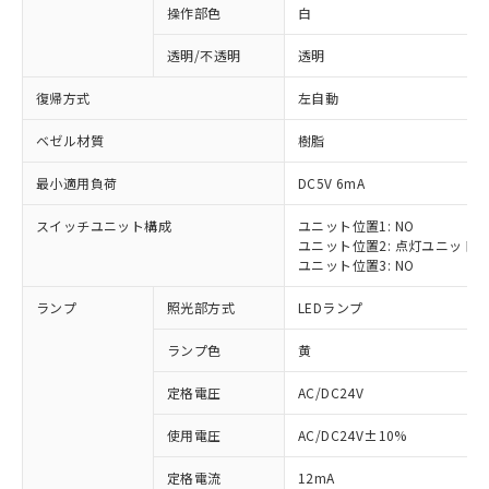
操作部色
白
透明/不透明
透明
復帰方式
左自動
ベゼル材質
樹脂
最小適用負荷
DC5V 6mA
スイッチユニット構成
ユニット位置1: NO
ユニット位置2: 点灯ユニット
ユニット位置3: NO
ランプ
照光部方式
LEDランプ
ランプ色
黄
定格電圧
AC/DC24V
※1 対応状況
使用電圧
AC/DC24V±10%
定格電流
12mA
対応済み：EU RoHS指令（10物質）の