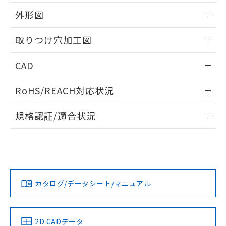
51物質の非含有証明書（当社基準）
の共同利用に関して"
の「1.共同利
※本証明書は発行日時点で非含有を証明す
外形図
用者の範囲」に記載されている法人を
るもので、過去に遡って非含有を証明する
指します。
ものではありません。
情報更新：2026/05/21
取りつけ穴加工図
また、RoHS指令のフタル酸エステル類４
物質の対応では、対応完了までの期間は出
情報更新：2026/05/21
CAD
荷製品に未対応品が混在することから備考
欄に対応日を記載しておりました。
ログイン/会員登録いただくと、CADデータをダウンロー
既に当社にて対応品への在庫切替を完了
RoHS/REACH対応状況
ドすることができます。
していることから、特段のことがない限
り、2022年1月12日より割愛しておりま
情報更新：2026/7/29
規格認証/適合状況
す。
ログイン/会員登録
EU RoHS
注意事項・凡例
A22NW-2BL-TWA-P101-YCについての規格認証/適合状況に
ついては、「カスタマーサポートセンタ お客様相談室」また
は貴社担当オムロン営業員または販売店にお問い合わせくだ
対応状況
対応予定月
※1
※2
さい。
ダウンロードデータをご利用いただく前に、以下を必ずお読
みください。
カタログ/データシート/マニュアル
対応済み
ソフトウェアの使用条件
お問い合わせ
中国 RoHS
注意事項・凡例
2D CADデータ