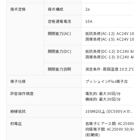
非含有に対応した製品が提供可能な商品で
接点定格
接点構成
2a
す。
対応予定：EU RoHS指令（10物質）の非含
ご利用条件
定格通電電流
10A
有に対応した製品に切り替える予定のある
商品です。
開閉能力(AC)
抵抗負荷(AC-12): AC24V 10A/A
対応予定なし：EU RoHS指令（10物質）の
誘導負荷(AC-15): AC24V 10A/AC
以下の条件をお読みいただき、同意のうえ
非含有に非対応の商品で、対応品を出す予
ご利用ください。
定はありません。
開閉能力(DC)
抵抗負荷(DC-12): DC24V 8A/DC
調査・確認中：EU RoHS指令（10物質）の
誘導負荷(DC-13): DC24V 4A/DC
本サービスは、当社制御機器事業取扱
※1 中国RoHS○×表
非含有の対応状況を調査中または確認中の
商品の当社在庫状況および標準価格
開閉能力説明
測定条件: 周囲温度 20±2℃、
商品です。
(税抜)を提供させていただくもので
「○」：最大均質材料含有率が中国RoHSの
非該当品：ライセンス料など無形物で、有
す。
端子仕様
プッシュインPlus端子台
基準値以下であることを示します。
害物質有無と関係のない商品です。
当社制御機器事業取扱商品の中には、
「×」：最大均質材料含有率が中国RoHSの
仕入先様の事情により、非含有部品として
本サービスの対象外となる商品もある
許容操作頻度
電気的: 最大30回/分
基準値を超えていることを示します。
いたものが、含有品と判明した場合などや
当社は、これら貴社製品のうち、外国
ことをご了承ください。
機械的: 最大30回/分
「－」：未確認です。当社販売部門へお問
むを得ず変更することがあります。
為替および外国貿易法に定める商品
在庫状況および標準価格照会結果は、
い合わせください。
（以下｢規制貨物等」という）を輸出
絶縁抵抗
100MΩ以上 (DC500Vメガ、
記載している更新日時点での社内デー
*EU RoHS指令（10物質）：
または国外への提供する場合は、日本
記
タに基づき作成されるものであり、閲
説明
鉛(Pb) 1000ppm以下、 水銀(Hg) 1000ppm以下、 カド
*中国RoHS10物質の基準値 (GB/T26572)：
国政府の輸出許可(または役務取引許
耐電圧
各端子とアース間: AC2500V 50/
号
覧された時点での実際の在庫および標
ミウム(Cd) 100ppm以下、
Pb(鉛) :1000ppm、 Hg(水銀) : 1000ppm、 Cd(カドミウ
同極端子間: AC2500V 50/60
可)を取得するなどの必要な手続きを
六価クロム(Cr(Ⅵ)) 1000ppm以下、ポリ臭化ビフェニル
ム) : 100ppm、
準価格とは異なる場合があることをご
類(PBB) 1000ppm以下、ポリ臭化ジフェニルエーテル類
(初期値)
Cr(Ⅵ)(六価クロム) : 1000ppm、 PBBs(ポリ臭化ビフェ
とります。
了承ください。
(PBDE) 1000ppm以下、フタル酸ビス(2-エチルヘキシ