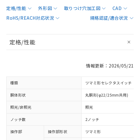
定格/性能
外形図
取りつけ穴加工図
CAD
RoHS/REACH対応状況
規格認証/適合状況
定格/性能
情報更新：2026/05/21
種類
ツマミ形セレクタスイッチ
胴体形状
丸胴形(φ22/25mm共用)
照光/非照光
照光
ノッチ数
2ノッチ
操作部
操作部形状
ツマミ形