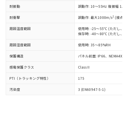
○
一定数以上の在庫あり
ニル類) : 1000ppm、 PBDEs(ポリ臭化ジフェニルエーテ
当社は規制貨物を破棄する場合は、完
ル) (DEHP)(別名：DOP) 1000ppm以下、フタル酸ブチ
正式な納期状況および標準価格はお客
ル類) : 1000ppm、
耐振動
誤動作: 10～55Hz 複振幅 1.
ルベンジル（BBP） 1000ppm以下、フタル酸ジブチル
全に破砕するなど、違法に輸出されな
DBP(フタル酸ジブチル) : 1000ppm、 DIBP(フタル酸ジ
様のお取引先、またはお客様担当のオ
（DBP） 1000ppm以下、フタル酸ジイソブチル
イソブチル) : 1000ppm、 BBP(フタル酸ブチルベンジ
△
一定数には満たないが在庫あり
いよう必要な手段を講じます。
ムロン制御機器販売店・当社販売員に
(DIBP) 1000ppm以下
2
耐衝撃
ル) : 1000ppm、
誤動作: 最大1000m/s
(接点開
当社は貴社製品を、核兵器、ミサイ
但し、RoHS指令で産業用監視および制御機器に対する
DEHP(フタル酸ビス(2-エチルヘキシル)) : 1000ppm
ご相談ください。
適用除外項目は除く。
ル、化学兵器、生物兵器またはその他
－
在庫なし(最新の在庫状況につ
オムロン制御機器販売店や当社販売拠
周囲温度範囲
使用時: -25～55℃ (ただし
フタル酸エステル類の４物質については閾値を超える意
武器並びにこれらの製造装置等に一切
いては、お客様のお取引先、ま
図的な使用がないことを確認しています。
保存時: -40～80℃ (ただし
点は「
販売ネットワーク
」をご確認
※2 環境保護使用期限
使用いたしません。
たはお客様担当のオムロン制御
ください。
当社は、貴社製品を第三者に販売する
周囲湿度範囲
使用時: 35～85%RH
機器販売店・当社販売員にご確
在庫状況および標準価格結果を当社の
※2 対応予定月
「ｅ」：有害物質（10物質）のすべてが基
場合は、上記1、2および3の内容を当
認ください)
事前の承諾なく第三者に漏洩または開
準値以下であることを示します。
保護構造
パネル前面: IP66、NEMA4X, N
該第三者に通知します。また当社は、
示しないようお願いします。
部品在庫の切り替え状況などにより、予定
「10」：通常の使用状況下において有害物
販売先および販売に係わる関係者が違
マイパーツ機能（部品リスト作成サー
空
受注生産機種、また在庫状況の
感電保護クラス
Class II
月が前後することがあります。
質が外部に漏えいし、環境に深刻な影響を
法に輸出するおそれがある場合は、取
ビス）をご利用いただくには、I-Web
白
情報を公開していない機種
及ぼさない年数を意味します。
り引きをいたしません。
メンバーズにご登録されている必要が
PTI（トラッキング特性）
175
「－」：未確認です。当社販売部門へお問
あります。
い合わせください。
お客様が当ウェブサイト上で当社にご
汚染度
3 (EN60947-5-1)
※3 非含有証明書ダウンロード
登録された部品リストについて、当社
および当社の共同利用者が、当社の製
下記の非含有証明書をダウンロードするこ
品・サービスに関するお客様との取
とができます。
合意する
キャンセル
引・商談に必要な範囲で利用すること
をご了承ください。
EU RoHS指令（10物質）の非含有証明書
※当社の共同利用者とは、
"個人情報