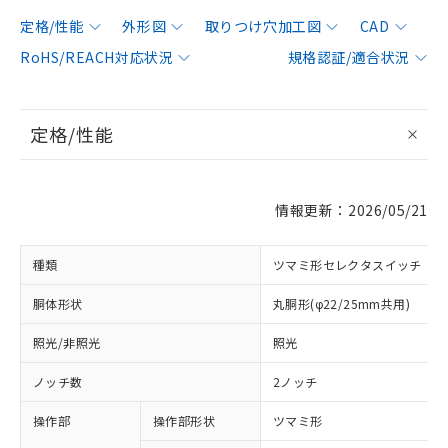
定格/性能
外形図
取りつけ穴加工図
CAD
RoHS/REACH対応状況
規格認証/適合状況
定格/性能
情報更新：2026/05/21
種類
ツマミ形セレクタスイッチ
胴体形状
丸胴形(φ22/25mm共用)
照光/非照光
照光
ノッチ数
2ノッチ
操作部
操作部形状
ツマミ形