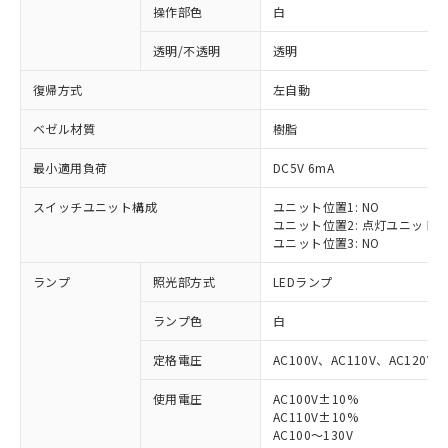
操作部色
白
透明/不透明
透明
復帰方式
左自動
ベゼル材質
樹脂
最小適用負荷
DC5V 6mA
スイッチユニット構成
ユニット位置1: NO
ユニット位置2: 点灯ユニット
ユニット位置3: NO
ランプ
照光部方式
LEDランプ
ランプ色
白
定格電圧
AC100V、AC110V、AC120V
使用電圧
AC100V±10%
※1 対応状況
AC110V±10%
AC100～130V