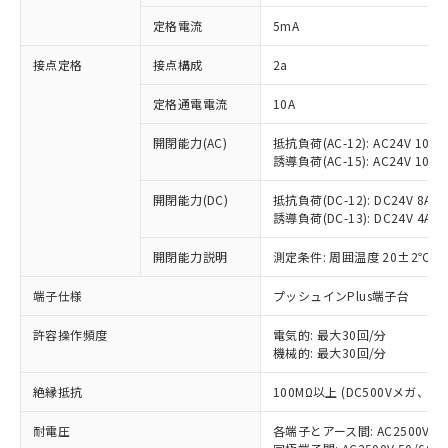
対応済み：EU RoHS指令（10物質）の
定格電流
5mA
非含有に対応した製品が提供可能な商品で
す。
接点定格
接点構成
2a
対応予定：EU RoHS指令（10物質）の非含
ご利用条件
有に対応した製品に切り替える予定のある
定格通電電流
10A
商品です。
対応予定なし：EU RoHS指令（10物質）の
開閉能力(AC)
抵抗負荷(AC-12): AC24V 10A/A
以下の条件をお読みいただき、同意のうえ
非含有に非対応の商品で、対応品を出す予
誘導負荷(AC-15): AC24V 10A/AC
ご利用ください。
定はありません。
調査・確認中：EU RoHS指令（10物質）の
開閉能力(DC)
抵抗負荷(DC-12): DC24V 8A/DC
本サービスは、当社制御機器事業取扱
※1 中国RoHS○×表
誘導負荷(DC-13): DC24V 4A/DC
非含有の対応状況を調査中または確認中の
商品の当社在庫状況および標準価格
商品です。
(税抜)を提供させていただくもので
開閉能力説明
測定条件: 周囲温度 20±2℃、
「○」：最大均質材料含有率が中国RoHSの
非該当品：ライセンス料など無形物で、有
す。
基準値以下であることを示します。
害物質有無と関係のない商品です。
当社制御機器事業取扱商品の中には、
端子仕様
プッシュインPlus端子台
「×」：最大均質材料含有率が中国RoHSの
仕入先様の事情により、非含有部品として
本サービスの対象外となる商品もある
基準値を超えていることを示します。
いたものが、含有品と判明した場合などや
当社は、これら貴社製品のうち、外国
ことをご了承ください。
許容操作頻度
電気的: 最大30回/分
「－」：未確認です。当社販売部門へお問
むを得ず変更することがあります。
為替および外国貿易法に定める商品
機械的: 最大30回/分
在庫状況および標準価格照会結果は、
い合わせください。
（以下｢規制貨物等」という）を輸出
記載している更新日時点での社内デー
*EU RoHS指令（10物質）：
または国外への提供する場合は、日本
絶縁抵抗
100MΩ以上 (DC500Vメガ、
記
タに基づき作成されるものであり、閲
説明
鉛(Pb) 1000ppm以下、 水銀(Hg) 1000ppm以下、 カド
*中国RoHS10物質の基準値 (GB/T26572)：
国政府の輸出許可(または役務取引許
号
覧された時点での実際の在庫および標
ミウム(Cd) 100ppm以下、
Pb(鉛) :1000ppm、 Hg(水銀) : 1000ppm、 Cd(カドミウ
耐電圧
各端子とアース間: AC2500V 50/
可)を取得するなどの必要な手続きを
六価クロム(Cr(Ⅵ)) 1000ppm以下、ポリ臭化ビフェニル
ム) : 100ppm、
準価格とは異なる場合があることをご