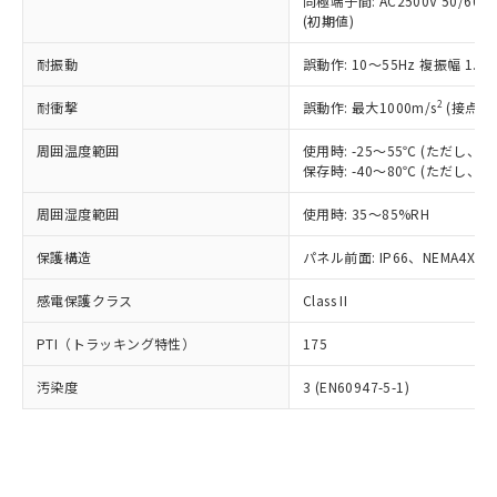
類(PBB) 1000ppm以下、ポリ臭化ジフェニルエーテル類
同極端子間: AC2500V 50/60
Cr(Ⅵ)(六価クロム) : 1000ppm、 PBBs(ポリ臭化ビフェ
とります。
了承ください。
(PBDE) 1000ppm以下、フタル酸ビス(2-エチルヘキシ
○
一定数以上の在庫あり
ニル類) : 1000ppm、 PBDEs(ポリ臭化ジフェニルエーテ
(初期値)
当社は規制貨物を破棄する場合は、完
ル) (DEHP)(別名：DOP) 1000ppm以下、フタル酸ブチ
正式な納期状況および標準価格はお客
ル類) : 1000ppm、
ルベンジル（BBP） 1000ppm以下、フタル酸ジブチル
全に破砕するなど、違法に輸出されな
DBP(フタル酸ジブチル) : 1000ppm、 DIBP(フタル酸ジ
様のお取引先、またはお客様担当のオ
耐振動
誤動作: 10～55Hz 複振幅 1.
（DBP） 1000ppm以下、フタル酸ジイソブチル
イソブチル) : 1000ppm、 BBP(フタル酸ブチルベンジ
△
一定数には満たないが在庫あり
いよう必要な手段を講じます。
ムロン制御機器販売店・当社販売員に
(DIBP) 1000ppm以下
ル) : 1000ppm、
当社は貴社製品を、核兵器、ミサイ
但し、RoHS指令で産業用監視および制御機器に対する
DEHP(フタル酸ビス(2-エチルヘキシル)) : 1000ppm
ご相談ください。
2
耐衝撃
誤動作: 最大1000m/s
(接点開
適用除外項目は除く。
ル、化学兵器、生物兵器またはその他
－
在庫なし(最新の在庫状況につ
オムロン制御機器販売店や当社販売拠
フタル酸エステル類の４物質については閾値を超える意
武器並びにこれらの製造装置等に一切
いては、お客様のお取引先、ま
周囲温度範囲
図的な使用がないことを確認しています。
使用時: -25～55℃ (ただし
点は「
販売ネットワーク
」をご確認
※2 環境保護使用期限
使用いたしません。
保存時: -40～80℃ (ただし
たはお客様担当のオムロン制御
ください。
当社は、貴社製品を第三者に販売する
機器販売店・当社販売員にご確
在庫状況および標準価格結果を当社の
※2 対応予定月
「ｅ」：有害物質（10物質）のすべてが基
周囲湿度範囲
使用時: 35～85%RH
場合は、上記1、2および3の内容を当
認ください)
事前の承諾なく第三者に漏洩または開
準値以下であることを示します。
該第三者に通知します。また当社は、
示しないようお願いします。
保護構造
パネル前面: IP66、NEMA4X, N
部品在庫の切り替え状況などにより、予定
「10」：通常の使用状況下において有害物
販売先および販売に係わる関係者が違
マイパーツ機能（部品リスト作成サー
空
受注生産機種、また在庫状況の
月が前後することがあります。
質が外部に漏えいし、環境に深刻な影響を
法に輸出するおそれがある場合は、取
ビス）をご利用いただくには、I-Web
白
情報を公開していない機種
感電保護クラス
Class II
及ぼさない年数を意味します。
り引きをいたしません。
メンバーズにご登録されている必要が
「－」：未確認です。当社販売部門へお問
あります。
PTI（トラッキング特性）
175
い合わせください。
お客様が当ウェブサイト上で当社にご
※3 非含有証明書ダウンロード
登録された部品リストについて、当社
汚染度
3 (EN60947-5-1)
および当社の共同利用者が、当社の製
下記の非含有証明書をダウンロードするこ
品・サービスに関するお客様との取
とができます。
合意する
キャンセル
引・商談に必要な範囲で利用すること
をご了承ください。
EU RoHS指令（10物質）の非含有証明書