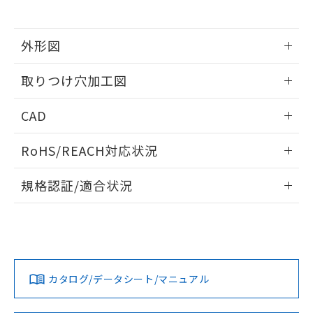
※当社の共同利用者とは、
"個人情報
51物質の非含有証明書（当社基準）
の共同利用に関して"
の「1.共同利
※本証明書は発行日時点で非含有を証明す
用者の範囲」に記載されている法人を
るもので、過去に遡って非含有を証明する
外形図
指します。
ものではありません。
情報更新：2026/05/21
また、RoHS指令のフタル酸エステル類４
取りつけ穴加工図
物質の対応では、対応完了までの期間は出
荷製品に未対応品が混在することから備考
情報更新：2026/05/21
CAD
欄に対応日を記載しておりました。
既に当社にて対応品への在庫切替を完了
ログイン/会員登録いただくと、CADデータをダウンロー
していることから、特段のことがない限
RoHS/REACH対応状況
ドすることができます。
り、2022年1月12日より割愛しておりま
す。
情報更新：2026/7/29
規格認証/適合状況
ログイン/会員登録
EU RoHS
注意事項・凡例
A22NW-2BL-TWA-P101-WDについての規格認証/適合状況に
ついては、「カスタマーサポートセンタ お客様相談室」また
は貴社担当オムロン営業員または販売店にお問い合わせくだ
対応状況
対応予定月
※1
※2
さい。
ダウンロードデータをご利用いただく前に、以下を必ずお読
みください。
カタログ/データシート/マニュアル
対応済み
ソフトウェアの使用条件
お問い合わせ