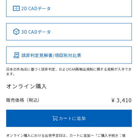
中国 RoHS
注意事項・凡例
2D CADデータ
中国 RoHS表
※1 ※2
3D CADデータ
Pb
Hg
Cd
Cr(VI)
該非判定見解書/項目別対比表
O
O
O
O
日本の外為法に基づく該非判定、およびEAR再輸出規制に関する見解が入手でき
ます。
"対応済み"や非含有の記載がされた商品であっても、流通
在庫等で未対応品が混在する可能性があります。
オンライン購入
非含有品が必要な際は、弊社営業部門もしくは販売店へお
問い合わせください。
¥ 3,410
販売価格（税込）
この製品のRoHS/REACH対応状況ページへ
カートに追加
オンライン購入における出荷予定日は、カートに追加～「ご購入手続き：価