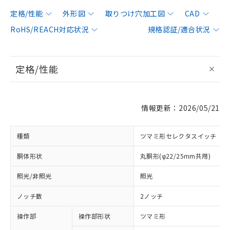
定格/性能
外形図
取りつけ穴加工図
CAD
RoHS/REACH対応状況
規格認証/適合状況
定格/性能
情報更新：2026/05/21
種類
ツマミ形セレクタスイッチ
胴体形状
丸胴形(φ22/25mm共用)
照光/非照光
照光
ノッチ数
2ノッチ
操作部
操作部形状
ツマミ形