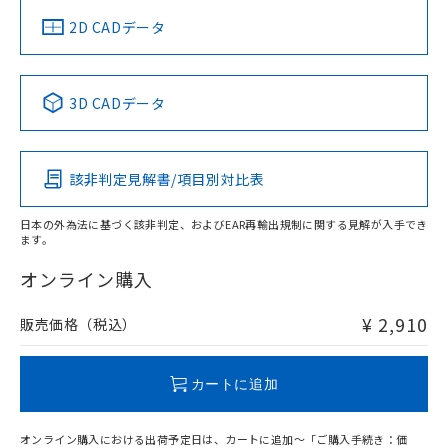
中国 RoHS
注意事項・凡例
2D CADデータ
中国 RoHS表
※1 ※2
3D CADデータ
Pb
Hg
Cd
Cr(VI)
該非判定見解書/項目別対比表
O
O
O
O
日本の外為法に基づく該非判定、およびEAR再輸出規制に関する見解が入手でき
ます。
"対応済み"や非含有の記載がされた商品であっても、流通
在庫等で未対応品が混在する可能性があります。
オンライン購入
非含有品が必要な際は、弊社営業部門もしくは販売店へお
問い合わせください。
¥ 2,910
販売価格（税込）
この製品のRoHS/REACH対応状況ページへ
カートに追加
オンライン購入における出荷予定日は、カートに追加～「ご購入手続き：価