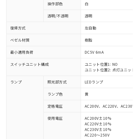
操作部色
白
透明/不透明
透明
復帰方式
左自動
ベゼル材質
樹脂
最小適用負荷
DC5V 6mA
スイッチユニット構成
ユニット位置1: NO
ユニット位置2: 点灯ユニット
ランプ
照光部方式
LEDランプ
ランプ色
黄
定格電圧
AC200V、AC220V、AC230V、
使用電圧
AC200V±10%
AC220V±10%
※1 対応状況
AC230V±10%
AC220～250V