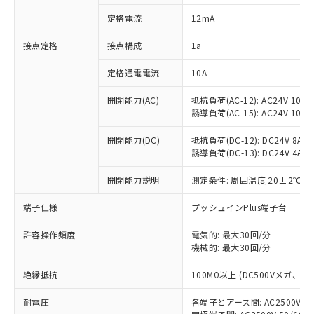
対応済み：EU RoHS指令（10物質）の
定格電流
12mA
非含有に対応した製品が提供可能な商品で
す。
接点定格
接点構成
1a
対応予定：EU RoHS指令（10物質）の非含
ご利用条件
有に対応した製品に切り替える予定のある
定格通電電流
10A
商品です。
対応予定なし：EU RoHS指令（10物質）の
開閉能力(AC)
抵抗負荷(AC-12): AC24V 10A/A
以下の条件をお読みいただき、同意のうえ
非含有に非対応の商品で、対応品を出す予
誘導負荷(AC-15): AC24V 10A/AC
ご利用ください。
定はありません。
調査・確認中：EU RoHS指令（10物質）の
開閉能力(DC)
抵抗負荷(DC-12): DC24V 8A/DC
本サービスは、当社制御機器事業取扱
※1 中国RoHS○×表
誘導負荷(DC-13): DC24V 4A/DC
非含有の対応状況を調査中または確認中の
商品の当社在庫状況および標準価格
商品です。
(税抜)を提供させていただくもので
開閉能力説明
測定条件: 周囲温度 20±2℃、
「○」：最大均質材料含有率が中国RoHSの
非該当品：ライセンス料など無形物で、有
す。
基準値以下であることを示します。
害物質有無と関係のない商品です。
当社制御機器事業取扱商品の中には、
端子仕様
プッシュインPlus端子台
「×」：最大均質材料含有率が中国RoHSの
仕入先様の事情により、非含有部品として
本サービスの対象外となる商品もある
基準値を超えていることを示します。
いたものが、含有品と判明した場合などや
当社は、これら貴社製品のうち、外国
ことをご了承ください。
許容操作頻度
電気的: 最大30回/分
「－」：未確認です。当社販売部門へお問
むを得ず変更することがあります。
為替および外国貿易法に定める商品
機械的: 最大30回/分
在庫状況および標準価格照会結果は、
い合わせください。
（以下｢規制貨物等」という）を輸出
記載している更新日時点での社内デー
*EU RoHS指令（10物質）：
または国外への提供する場合は、日本
絶縁抵抗
100MΩ以上 (DC500Vメガ、
記
タに基づき作成されるものであり、閲
説明
鉛(Pb) 1000ppm以下、 水銀(Hg) 1000ppm以下、 カド
*中国RoHS10物質の基準値 (GB/T26572)：
国政府の輸出許可(または役務取引許
号
覧された時点での実際の在庫および標
ミウム(Cd) 100ppm以下、
Pb(鉛) :1000ppm、 Hg(水銀) : 1000ppm、 Cd(カドミウ
耐電圧
各端子とアース間: AC2500V 50/
可)を取得するなどの必要な手続きを
六価クロム(Cr(Ⅵ)) 1000ppm以下、ポリ臭化ビフェニル
ム) : 100ppm、
準価格とは異なる場合があることをご