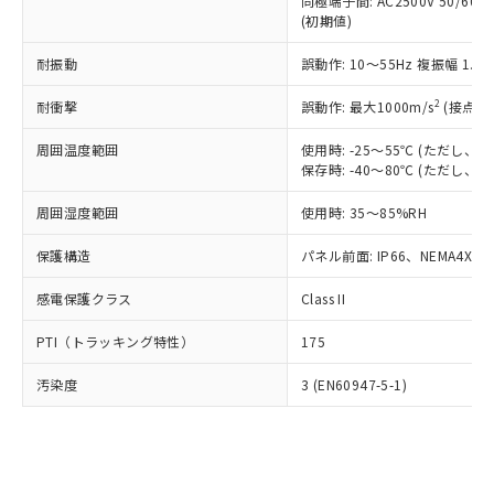
類(PBB) 1000ppm以下、ポリ臭化ジフェニルエーテル類
同極端子間: AC2500V 50/60
Cr(Ⅵ)(六価クロム) : 1000ppm、 PBBs(ポリ臭化ビフェ
とります。
了承ください。
(PBDE) 1000ppm以下、フタル酸ビス(2-エチルヘキシ
○
一定数以上の在庫あり
ニル類) : 1000ppm、 PBDEs(ポリ臭化ジフェニルエーテ
(初期値)
当社は規制貨物を破棄する場合は、完
ル) (DEHP)(別名：DOP) 1000ppm以下、フタル酸ブチ
正式な納期状況および標準価格はお客
ル類) : 1000ppm、
ルベンジル（BBP） 1000ppm以下、フタル酸ジブチル
全に破砕するなど、違法に輸出されな
DBP(フタル酸ジブチル) : 1000ppm、 DIBP(フタル酸ジ
様のお取引先、またはお客様担当のオ
耐振動
誤動作: 10～55Hz 複振幅 1.
（DBP） 1000ppm以下、フタル酸ジイソブチル
イソブチル) : 1000ppm、 BBP(フタル酸ブチルベンジ
△
一定数には満たないが在庫あり
いよう必要な手段を講じます。
ムロン制御機器販売店・当社販売員に
(DIBP) 1000ppm以下
ル) : 1000ppm、
当社は貴社製品を、核兵器、ミサイ
但し、RoHS指令で産業用監視および制御機器に対する
DEHP(フタル酸ビス(2-エチルヘキシル)) : 1000ppm
ご相談ください。
2
耐衝撃
誤動作: 最大1000m/s
(接点開
適用除外項目は除く。
ル、化学兵器、生物兵器またはその他
－
在庫なし(最新の在庫状況につ
オムロン制御機器販売店や当社販売拠
フタル酸エステル類の４物質については閾値を超える意
武器並びにこれらの製造装置等に一切
いては、お客様のお取引先、ま
周囲温度範囲
図的な使用がないことを確認しています。
使用時: -25～55℃ (ただし
点は「
販売ネットワーク
」をご確認
※2 環境保護使用期限
使用いたしません。
保存時: -40～80℃ (ただし
たはお客様担当のオムロン制御
ください。
当社は、貴社製品を第三者に販売する
機器販売店・当社販売員にご確
在庫状況および標準価格結果を当社の
※2 対応予定月
「ｅ」：有害物質（10物質）のすべてが基
周囲湿度範囲
使用時: 35～85%RH
場合は、上記1、2および3の内容を当
認ください)
事前の承諾なく第三者に漏洩または開
準値以下であることを示します。
該第三者に通知します。また当社は、
示しないようお願いします。
保護構造
パネル前面: IP66、NEMA4X, N
部品在庫の切り替え状況などにより、予定
「10」：通常の使用状況下において有害物
販売先および販売に係わる関係者が違
マイパーツ機能（部品リスト作成サー
空
受注生産機種、また在庫状況の
月が前後することがあります。
質が外部に漏えいし、環境に深刻な影響を
法に輸出するおそれがある場合は、取
ビス）をご利用いただくには、I-Web
白
情報を公開していない機種
感電保護クラス
Class II
及ぼさない年数を意味します。
り引きをいたしません。
メンバーズにご登録されている必要が
「－」：未確認です。当社販売部門へお問
あります。
PTI（トラッキング特性）
175
い合わせください。
お客様が当ウェブサイト上で当社にご
※3 非含有証明書ダウンロード
登録された部品リストについて、当社
汚染度
3 (EN60947-5-1)
および当社の共同利用者が、当社の製
下記の非含有証明書をダウンロードするこ
品・サービスに関するお客様との取
とができます。
合意する
キャンセル
引・商談に必要な範囲で利用すること
をご了承ください。
EU RoHS指令（10物質）の非含有証明書