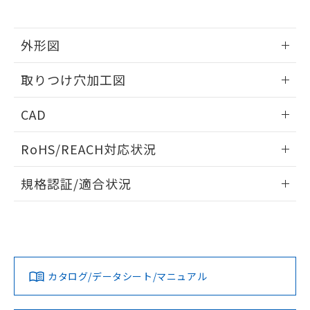
※当社の共同利用者とは、
"個人情報
51物質の非含有証明書（当社基準）
の共同利用に関して"
の「1.共同利
※本証明書は発行日時点で非含有を証明す
用者の範囲」に記載されている法人を
るもので、過去に遡って非含有を証明する
外形図
指します。
ものではありません。
情報更新：2026/05/21
また、RoHS指令のフタル酸エステル類４
取りつけ穴加工図
物質の対応では、対応完了までの期間は出
荷製品に未対応品が混在することから備考
情報更新：2026/05/21
CAD
欄に対応日を記載しておりました。
既に当社にて対応品への在庫切替を完了
ログイン/会員登録いただくと、CADデータをダウンロー
していることから、特段のことがない限
RoHS/REACH対応状況
ドすることができます。
り、2022年1月12日より割愛しておりま
す。
情報更新：2026/7/29
規格認証/適合状況
ログイン/会員登録
EU RoHS
注意事項・凡例
A22NW-2BL-TWA-P100-YEについての規格認証/適合状況に
ついては、「カスタマーサポートセンタ お客様相談室」また
は貴社担当オムロン営業員または販売店にお問い合わせくだ
対応状況
対応予定月
※1
※2
さい。
ダウンロードデータをご利用いただく前に、以下を必ずお読
みください。
カタログ/データシート/マニュアル
対応済み
ソフトウェアの使用条件
お問い合わせ