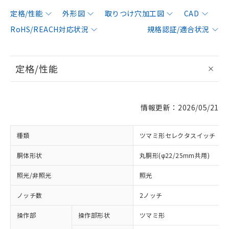
定格/性能
外形図
取りつけ穴加工図
CAD
RoHS/REACH対応状況
規格認証/適合状況
定格/性能
情報更新：2026/05/21
種類
ツマミ形セレクタスイッチ
胴体形状
丸胴形(φ22/25mm共用)
照光/非照光
照光
ノッチ数
2ノッチ
操作部
操作部形状
ツマミ形