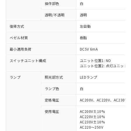
操作部色
白
透明/不透明
透明
復帰方式
左自動
ベゼル材質
樹脂
最小適用負荷
DC5V 6mA
スイッチユニット構成
ユニット位置1: NO
ユニット位置2: 点灯ユニット
ランプ
照光部方式
LEDランプ
ランプ色
白
定格電圧
AC200V、AC220V、AC230V、
使用電圧
AC200V±10%
AC220V±10%
※1 対応状況
AC230V±10%
AC220～250V