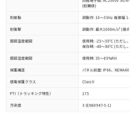
類(PBB) 1000ppm以下、ポリ臭化ジフェニルエーテル類
同極端子間: AC2500V 50/60
Cr(Ⅵ)(六価クロム) : 1000ppm、 PBBs(ポリ臭化ビフェ
とります。
了承ください。
(PBDE) 1000ppm以下、フタル酸ビス(2-エチルヘキシ
○
一定数以上の在庫あり
ニル類) : 1000ppm、 PBDEs(ポリ臭化ジフェニルエーテ
(初期値)
当社は規制貨物を破棄する場合は、完
ル) (DEHP)(別名：DOP) 1000ppm以下、フタル酸ブチ
正式な納期状況および標準価格はお客
ル類) : 1000ppm、
ルベンジル（BBP） 1000ppm以下、フタル酸ジブチル
全に破砕するなど、違法に輸出されな
DBP(フタル酸ジブチル) : 1000ppm、 DIBP(フタル酸ジ
様のお取引先、またはお客様担当のオ
耐振動
誤動作: 10～55Hz 複振幅 1.
（DBP） 1000ppm以下、フタル酸ジイソブチル
イソブチル) : 1000ppm、 BBP(フタル酸ブチルベンジ
△
一定数には満たないが在庫あり
いよう必要な手段を講じます。
ムロン制御機器販売店・当社販売員に
(DIBP) 1000ppm以下
ル) : 1000ppm、
当社は貴社製品を、核兵器、ミサイ
但し、RoHS指令で産業用監視および制御機器に対する
DEHP(フタル酸ビス(2-エチルヘキシル)) : 1000ppm
ご相談ください。
2
耐衝撃
誤動作: 最大1000m/s
(接点開
適用除外項目は除く。
ル、化学兵器、生物兵器またはその他
－
在庫なし(最新の在庫状況につ
オムロン制御機器販売店や当社販売拠
フタル酸エステル類の４物質については閾値を超える意
武器並びにこれらの製造装置等に一切
いては、お客様のお取引先、ま
周囲温度範囲
図的な使用がないことを確認しています。
使用時: -25～55℃ (ただし
点は「
販売ネットワーク
」をご確認
※2 環境保護使用期限
使用いたしません。
保存時: -40～80℃ (ただし
たはお客様担当のオムロン制御
ください。
当社は、貴社製品を第三者に販売する
機器販売店・当社販売員にご確
在庫状況および標準価格結果を当社の
※2 対応予定月
「ｅ」：有害物質（10物質）のすべてが基
周囲湿度範囲
使用時: 35～85%RH
場合は、上記1、2および3の内容を当
認ください)
事前の承諾なく第三者に漏洩または開
準値以下であることを示します。
該第三者に通知します。また当社は、
示しないようお願いします。
保護構造
パネル前面: IP66、NEMA4X, N
部品在庫の切り替え状況などにより、予定
「10」：通常の使用状況下において有害物
販売先および販売に係わる関係者が違
マイパーツ機能（部品リスト作成サー
空
受注生産機種、また在庫状況の
月が前後することがあります。
質が外部に漏えいし、環境に深刻な影響を
法に輸出するおそれがある場合は、取
ビス）をご利用いただくには、I-Web
白
情報を公開していない機種
感電保護クラス
Class II
及ぼさない年数を意味します。
り引きをいたしません。
メンバーズにご登録されている必要が
「－」：未確認です。当社販売部門へお問
あります。
PTI（トラッキング特性）
175
い合わせください。
お客様が当ウェブサイト上で当社にご
※3 非含有証明書ダウンロード
登録された部品リストについて、当社
汚染度
3 (EN60947-5-1)
および当社の共同利用者が、当社の製
下記の非含有証明書をダウンロードするこ
品・サービスに関するお客様との取
とができます。
合意する
キャンセル
引・商談に必要な範囲で利用すること
をご了承ください。
EU RoHS指令（10物質）の非含有証明書