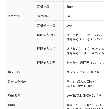
対応済み：EU RoHS指令（10物質）の
定格電流
5mA
非含有に対応した製品が提供可能な商品で
す。
接点定格
接点構成
1a
対応予定：EU RoHS指令（10物質）の非含
ご利用条件
有に対応した製品に切り替える予定のある
定格通電電流
10A
商品です。
対応予定なし：EU RoHS指令（10物質）の
開閉能力(AC)
抵抗負荷(AC-12): AC24V 10A/A
以下の条件をお読みいただき、同意のうえ
非含有に非対応の商品で、対応品を出す予
誘導負荷(AC-15): AC24V 10A/AC
ご利用ください。
定はありません。
調査・確認中：EU RoHS指令（10物質）の
開閉能力(DC)
抵抗負荷(DC-12): DC24V 8A/DC
本サービスは、当社制御機器事業取扱
※1 中国RoHS○×表
誘導負荷(DC-13): DC24V 4A/DC
非含有の対応状況を調査中または確認中の
商品の当社在庫状況および標準価格
商品です。
(税抜)を提供させていただくもので
開閉能力説明
測定条件: 周囲温度 20±2℃、
「○」：最大均質材料含有率が中国RoHSの
非該当品：ライセンス料など無形物で、有
す。
基準値以下であることを示します。
害物質有無と関係のない商品です。
当社制御機器事業取扱商品の中には、
端子仕様
プッシュインPlus端子台
「×」：最大均質材料含有率が中国RoHSの
仕入先様の事情により、非含有部品として
本サービスの対象外となる商品もある
基準値を超えていることを示します。
いたものが、含有品と判明した場合などや
当社は、これら貴社製品のうち、外国
ことをご了承ください。
許容操作頻度
電気的: 最大30回/分
「－」：未確認です。当社販売部門へお問
むを得ず変更することがあります。
為替および外国貿易法に定める商品
機械的: 最大30回/分
在庫状況および標準価格照会結果は、
い合わせください。
（以下｢規制貨物等」という）を輸出
記載している更新日時点での社内デー
*EU RoHS指令（10物質）：
または国外への提供する場合は、日本
絶縁抵抗
100MΩ以上 (DC500Vメガ、
記
タに基づき作成されるものであり、閲
説明
鉛(Pb) 1000ppm以下、 水銀(Hg) 1000ppm以下、 カド
*中国RoHS10物質の基準値 (GB/T26572)：
国政府の輸出許可(または役務取引許
号
覧された時点での実際の在庫および標
ミウム(Cd) 100ppm以下、
Pb(鉛) :1000ppm、 Hg(水銀) : 1000ppm、 Cd(カドミウ
耐電圧
各端子とアース間: AC2500V 50/
可)を取得するなどの必要な手続きを
六価クロム(Cr(Ⅵ)) 1000ppm以下、ポリ臭化ビフェニル
ム) : 100ppm、
準価格とは異なる場合があることをご