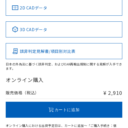
中国 RoHS
注意事項・凡例
2D CADデータ
中国 RoHS表
※1 ※2
3D CADデータ
Pb
Hg
Cd
Cr(VI)
該非判定見解書/項目別対比表
O
O
O
O
日本の外為法に基づく該非判定、およびEAR再輸出規制に関する見解が入手でき
ます。
"対応済み"や非含有の記載がされた商品であっても、流通
在庫等で未対応品が混在する可能性があります。
オンライン購入
非含有品が必要な際は、弊社営業部門もしくは販売店へお
問い合わせください。
¥ 2,910
販売価格（税込）
この製品のRoHS/REACH対応状況ページへ
カートに追加
オンライン購入における出荷予定日は、カートに追加～「ご購入手続き：価