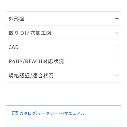
※当社の共同利用者とは、
"個人情報
51物質の非含有証明書（当社基準）
の共同利用に関して"
の「1.共同利
※本証明書は発行日時点で非含有を証明す
用者の範囲」に記載されている法人を
るもので、過去に遡って非含有を証明する
外形図
指します。
ものではありません。
情報更新：2026/05/21
また、RoHS指令のフタル酸エステル類４
取りつけ穴加工図
物質の対応では、対応完了までの期間は出
荷製品に未対応品が混在することから備考
情報更新：2026/05/21
CAD
欄に対応日を記載しておりました。
既に当社にて対応品への在庫切替を完了
ログイン/会員登録いただくと、CADデータをダウンロー
していることから、特段のことがない限
RoHS/REACH対応状況
ドすることができます。
り、2022年1月12日より割愛しておりま
す。
情報更新：2026/7/29
規格認証/適合状況
ログイン/会員登録
EU RoHS
注意事項・凡例
A22NW-2BL-TWA-P100-WEについての規格認証/適合状況に
ついては、「カスタマーサポートセンタ お客様相談室」また
は貴社担当オムロン営業員または販売店にお問い合わせくだ
対応状況
対応予定月
※1
※2
さい。
ダウンロードデータをご利用いただく前に、以下を必ずお読
みください。
カタログ/データシート/マニュアル
対応済み
ソフトウェアの使用条件
お問い合わせ