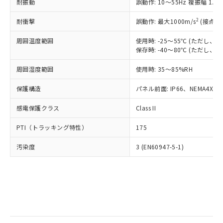
当社は規制貨物を破棄する場合は、完
耐振動
ル) (DEHP)(別名：DOP) 1000ppm以下、フタル酸ブチ
誤動作: 10～55Hz 複振幅 1.
正式な納期状況および標準価格はお客
ル類) : 1000ppm、
ルベンジル（BBP） 1000ppm以下、フタル酸ジブチル
全に破砕するなど、違法に輸出されな
DBP(フタル酸ジブチル) : 1000ppm、 DIBP(フタル酸ジ
様のお取引先、またはお客様担当のオ
（DBP） 1000ppm以下、フタル酸ジイソブチル
イソブチル) : 1000ppm、 BBP(フタル酸ブチルベンジ
△
一定数には満たないが在庫あり
いよう必要な手段を講じます。
2
耐衝撃
誤動作: 最大1000m/s
(接点開
ムロン制御機器販売店・当社販売員に
(DIBP) 1000ppm以下
ル) : 1000ppm、
当社は貴社製品を、核兵器、ミサイ
但し、RoHS指令で産業用監視および制御機器に対する
DEHP(フタル酸ビス(2-エチルヘキシル)) : 1000ppm
ご相談ください。
適用除外項目は除く。
周囲温度範囲
使用時: -25～55℃ (ただし
ル、化学兵器、生物兵器またはその他
－
在庫なし(最新の在庫状況につ
オムロン制御機器販売店や当社販売拠
フタル酸エステル類の４物質については閾値を超える意
保存時: -40～80℃ (ただし
武器並びにこれらの製造装置等に一切
いては、お客様のお取引先、ま
図的な使用がないことを確認しています。
点は「
販売ネットワーク
」をご確認
※2 環境保護使用期限
使用いたしません。
たはお客様担当のオムロン制御
ください。
周囲湿度範囲
使用時: 35～85%RH
当社は、貴社製品を第三者に販売する
機器販売店・当社販売員にご確
在庫状況および標準価格結果を当社の
※2 対応予定月
「ｅ」：有害物質（10物質）のすべてが基
場合は、上記1、2および3の内容を当
認ください)
事前の承諾なく第三者に漏洩または開
保護構造
パネル前面: IP66、NEMA4X, N
準値以下であることを示します。
該第三者に通知します。また当社は、
示しないようお願いします。
部品在庫の切り替え状況などにより、予定
「10」：通常の使用状況下において有害物
販売先および販売に係わる関係者が違
マイパーツ機能（部品リスト作成サー
感電保護クラス
Class II
空
受注生産機種、また在庫状況の
月が前後することがあります。
質が外部に漏えいし、環境に深刻な影響を
法に輸出するおそれがある場合は、取
ビス）をご利用いただくには、I-Web
白
情報を公開していない機種
及ぼさない年数を意味します。
り引きをいたしません。
PTI（トラッキング特性）
175
メンバーズにご登録されている必要が
「－」：未確認です。当社販売部門へお問
あります。
い合わせください。
汚染度
3 (EN60947-5-1)
お客様が当ウェブサイト上で当社にご
※3 非含有証明書ダウンロード
登録された部品リストについて、当社
および当社の共同利用者が、当社の製
下記の非含有証明書をダウンロードするこ
品・サービスに関するお客様との取
とができます。
合意する
キャンセル
引・商談に必要な範囲で利用すること
をご了承ください。
EU RoHS指令（10物質）の非含有証明書
※当社の共同利用者とは、
"個人情報
51物質の非含有証明書（当社基準）