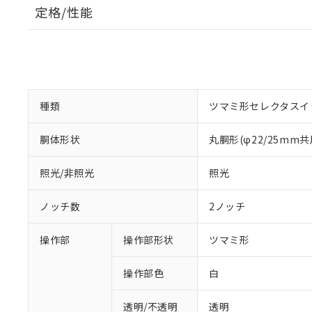
定格/性能
種類
ツマミ形セレクタスイ
胴体形状
丸胴形(φ22/25mm共
照光/非照光
照光
ノッチ数
2ノッチ
操作部
操作部形状
ツマミ形
操作部色
白
透明/不透明
透明