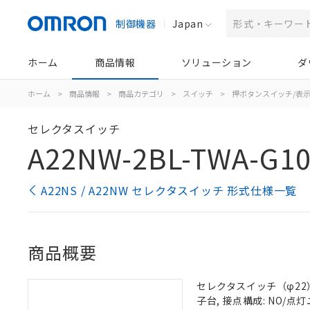
制御機器
Japan
ホーム
商品情報
ソリューション
ダ
ホーム
>
商品情報
>
商品カテゴリ
>
スイッチ
>
押ボタンスイッチ/表
セレクタスイッチ
A22NW-2BL-TWA-G10
A22NS / A22NW セレクタスイッチ 形式仕様一覧
商品概要
セレクタスイッチ（φ22）,
子台, 接点構成: NO/点灯ユ