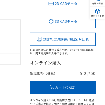
2D CADデータ
在庫・価格
無料テスト機
3D CADデータ
該非判定見解書/項目別対比表
日本の外為法に基づく該非判定、およびEAR再輸出規
制に関する見解が入手できます。
オンライン購入
¥ 2,750
販売価格（税込）
カートに追加
オンライン購入における出荷予定日は、カートに追加
～「ご購入手続き：価格・納期の確認」画面にてご確