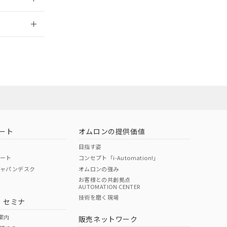
2026/7/29
ート
オムロンの提供価値
目指す姿
ポート
コンセプト「i-Automation!」
ジャパンデスク
オムロンの強み
お客様との共創拠点
AUTOMATION CENTER
DIBP
BBP
DEHP
環境保護
技術を磨く現場
・セミナ
状況ページへ
使用期限
検索ください
案内
販売ネットワーク