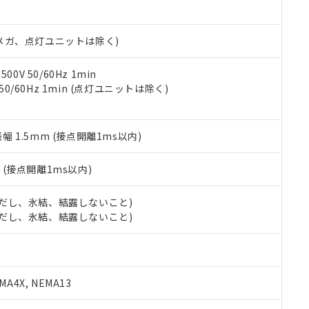
日時点で非含有を証明するもので、過去に遡って非含有を証明するも
令のフタル酸エステル類４物質の対応では、対応完了までの期間は出
備考欄に対応日を記載しておりました。
00Vメガ、点灯ユニットは除く)
品への在庫切替を完了していることから、特段のことがない限り、20
す。
0V 50/60Hz 1min
 50/60Hz 1min (点灯ユニットは除く)
振幅 1.5mm (接点開離1ms以内)
2
(接点開離1ms以内)
 (ただし、氷結、結露しないこと)
 (ただし、氷結、結露しないこと)
A4X, NEMA13