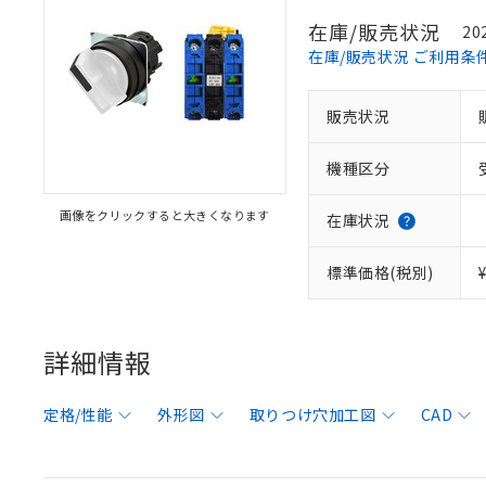
在庫/販売状況
20
在庫/販売状況 ご利用条
販売状況
機種区分
画像をクリックすると大きくなります
在庫状況
標準価格(税別)
詳細情報
定格/性能
外形図
取りつけ穴加工図
CAD