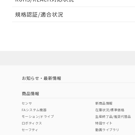
規格認証/適合状況
EU RoHS
注意事項・凡例
UL認証
CSA認証
CEマーキング
ダウンロードデータをご利用いただく前に、以下を必ずお読
Yes
Yes
Yes
対応状況
対応予定月
※1
※2
ソフトウェアの使用条件
対応済み
LR型式承認
DNV型式承認
BV型式承認
KR
（イギリス
（ノルウェー
（フランス
（
お知らせ・最新情報
中国 RoHS
注意事項・凡例
船舶規格）
船舶規格）
船舶規格）
船
商品情報
No
No
No
No
中国 RoHS表
※1 ※2
センサ
新商品情報
FAシステム機器
在庫状況/標準価格
Pb
Hg
Cd
Cr(V
モーション/ドライブ
生産終了品/推奨代替品
ロボティクス
特設サイト
セーフティ
動画ライブラリ