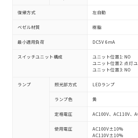
復帰方式
左自動
ベゼル材質
樹脂
最小適用負荷
DC5V 6mA
スイッチユニット構成
ユニット位置1: NO
ユニット位置2: 点灯
ユニット位置3: NO
ランプ
照光部方式
LEDランプ
※1 対応状況
ランプ色
黄
対応済み：EU
対応予定：EU R
定格電圧
AC100V、AC110V、A
対応予定なし：EU
調査・確認中：EU
ご利用条件
使用電圧
AC100V±10%
非該当品：ライセ
※1 中国RoHS
AC110V±10%
仕入先様の事情に