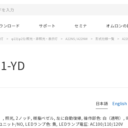
ウンロード
サポート
セミナ
オムロンの
示灯
>
φ22(φ25):照光・非照光・表示灯
>
A22NS / A22NW
>
形式仕様一覧
>
A22
1-YD
日本語
English
 照光, 2ノッチ, 樹脂ベゼル, 左に自動復帰, 操作部色: 白（透明）, IP
ニット/NO, LEDランプ色: 黄, LEDランプ電圧: AC100/110/120V