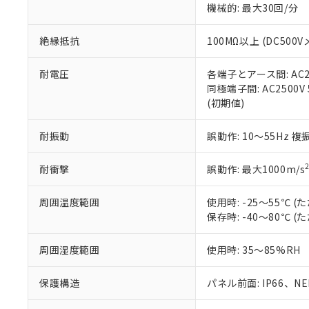
機械的: 最大30回/分
※本証明書は発行
また、RoHS指
混在することから
絶縁抵抗
100MΩ以上 (DC5
既に当社にて対応
り割愛しておりま
耐電圧
各端子とアース間: AC250
同極端子間: AC2500V
(初期値)
耐振動
誤動作: 10～55Hz 複
耐衝撃
誤動作: 最大1000m/s
周囲温度範囲
使用時: -25～55℃
保存時: -40～80℃
周囲湿度範囲
使用時: 35～85%RH
保護構造
パネル前面: IP66、NEM