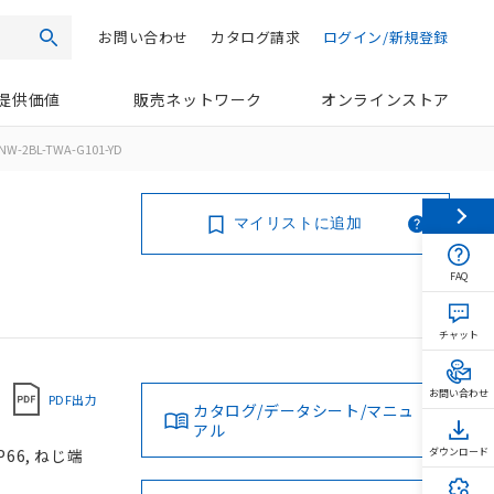
お問い合わせ
カタログ請求
ログイン/新規登録
検索
提供価値
販売ネットワーク
オンラインストア
NW-2BL-TWA-G101-YD
マイリストに追加
FAQ
チャット
お問い合わせ
PDF出力
カタログ/データシート/マニュ
アル
66, ねじ端
ダウンロード