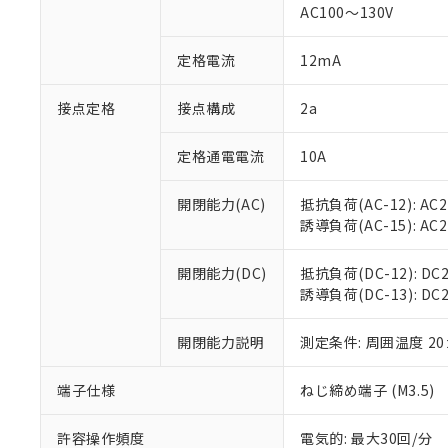
AC100～130V
があります。
以下の条件をお読
「○」：最大均質
「×」：最大均質
本サービスは
当社は、これ
定格電流
12mA
*EU RoHS指令（10物
「－」：未確認で
鉛(Pb) 1000ppm以下、
くものです。
う）を輸出ま
記
説明
六価クロム(Cr(Ⅵ)) 1
当社制御機器
などの必要な
フタル酸ビス(2-エチルヘ
接点定格
接点構成
2a
号
*中国RoHS10物質の基準値 
ル（DBP） 1000ppm
在庫状況およ
当社は規制貨
Pb(鉛) :1000ppm、 Hg
但し、RoHS指令で産
のであり、閲
ます。
Cr(Ⅵ)(六価クロム) : 
フタル酸エステル類の４
定格通電電流
10A
○
一定数以
DBP(フタル酸ジブチル) :
い。
当社は貴社製
DEHP(フタル酸ビス(2-エ
正式な納期状
置等に一切使
開閉能力(AC)
抵抗負荷(AC-12): AC24
当社販売員に
※2 対応予定月
△
一定数に
当社は、貴社
誘導負荷(AC-15): AC24V
オムロン制御
また当社は、
※2 環境保護使
在庫状況およ
部品在庫の切り替
たしません。
－
在庫なし
す。
開閉能力(DC)
抵抗負荷(DC-12): DC24
「ｅ」：有害物質
機器販売
マイパーツ機
誘導負荷(DC-13): DC24
「10」：通常の
ている必要が
味します。
空
受注生産
お客様が当ウ
※3 非含有証明
「－」：未確認で
開閉能力説明
測定条件: 周囲温度 2
白
が、当社の製
さい。
下記の非含有証明
端子仕様
ねじ締め端子 (M3.5)
※当社の共同
いる法人を指
EU RoHS指令（
許容操作頻度
電気的: 最大30回/分
51物質の非含有証