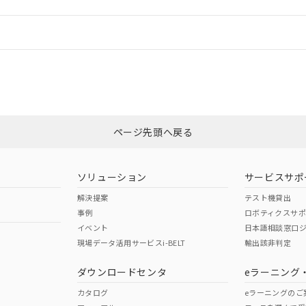
情報更新：
ログイン/会員登録
CCC認証
電波法
みください。
Yes
N/A
非含有証明書
※3
ページ先頭へ戻る
ダウンロードはこちら
型式承認
NK型式承認
ABS型式承認
韓国
（日本
（アメリカ
ソリューション
サービスサポ
舶規格）
船舶規格）
船舶規格）
解決提案
テスト機貸出
事例
ロボティクスサ
No
No
イベント
日本語相談窓口
現場データ活用サービスi-BELT
輸出該非判定
I)
PBBs
PBDEs
DBP
ダウンロードセンタ
eラーニング
この製品の規格認証/適合
その他の認証はこちらのページからご
カタログ
eラーニングのご