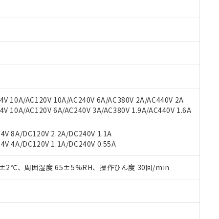
みいただき、同意のうえご利用ください。
材料含有率が中国RoHSの基準値以下であることを示します。
材料含有率が中国RoHSの基準値を超えていることを示します。
、当社制御機器事業取扱商品の当社在庫状況および標準価格(税抜)
ら貴社製品のうち、外国為替および外国貿易法に定める商品（以下｢
質）：
す。当社販売部門へお問い合わせください。
 水銀(Hg) 1000ppm以下、 カドミウム(Cd) 100ppm以下、
たは国外への提供する場合は、日本国政府の輸出許可(または役務取
000ppm以下、ポリ臭化ビフェニル類(PBB) 1000ppm以下、ポリ臭化ジフェニルエーテル類(P
事業取扱商品の中には、本サービスの対象外となる商品もあること
手続きをとります。
キシル) (DEHP)(別名：DOP) 1000ppm以下、フタル酸ブチルベンジル（BBP） 100
(GB/T26572)：
以下、フタル酸ジイソブチル (DIBP) 1000ppm以下
び標準価格照会結果は、記載している更新日時点での社内データに
物を破棄する場合は、完全に破砕するなど、違法に輸出されないよ
(水銀) : 1000ppm、 Cd(カドミウム) : 100ppm、
業用監視および制御機器に対する適用除外項目は除く。
覧された時点での実際の在庫および標準価格とは異なる場合がある
1000ppm、 PBBs(ポリ臭化ビフェニル類) : 1000ppm、 PBDEs(ポリ臭化ジフェニルエーテル類
物質については閾値を超える意図的な使用がないことを確認しています。
上の在庫あり
 1000ppm、 DIBP(フタル酸ジイソブチル) : 1000ppm、 BBP(フタル酸ブチルベンジル) :
品を、核兵器、ミサイル、化学兵器、生物兵器またはその他武器並
チルヘキシル)) : 1000ppm
況および標準価格はお客様のお取引先、またはお客様担当のオムロ
用いたしません。
V 10A/AC120V 10A/AC240V 6A/AC380V 2A/AC440V 2A
ご相談ください。
は満たないが在庫あり
製品を第三者に販売する場合は、上記1、2および3の内容を当該第
 10A/AC120V 6A/AC240V 3A/AC380V 1.9A/AC440V 1.6A
機器販売店や当社販売拠点は「
販売ネットワーク
」をご確認くだ
販売先および販売に係わる関係者が違法に輸出するおそれがある場
用期限
び標準価格結果を当社の事前の承諾なく第三者に漏洩または開示し
え状況などにより、予定月が前後することがあります。
(最新の在庫状況については、お客様のお取引先、またはお客様担当
V 8A/DC120V 2.2A/DC240V 1.1A
（10物質）のすべてが基準値以下であることを示します。
店・当社販売員にご確認ください)
能（部品リスト作成サービス）をご利用いただくには、I-Webメン
V 4A/DC120V 1.1A/DC240V 0.55A
使用状況下において有害物質が外部に漏えいし、環境に深刻な影響を
あります。
機種、また在庫状況の情報を公開していない機種
ェブサイト上で当社にご登録された部品リストについて、当社およ
書ダウンロード
す。当社販売部門へお問い合わせください。
0±2℃、周囲湿度 65±5%RH、操作ひん度 30回/min
品・サービスに関するお客様との取引・商談に必要な範囲で利用す
合意する
キャンセル
書をダウンロードすることができます。
利用者とは、
"個人情報の共同利用に関して"
の「1.共同利用者の
します。
10物質）の非含有証明書
明書（当社基準）