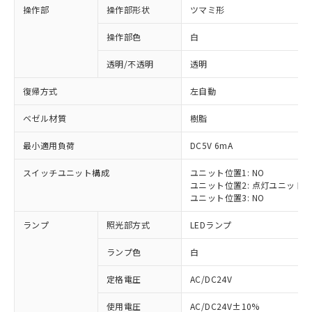
操作部
操作部形状
ツマミ形
操作部色
白
透明/不透明
透明
復帰方式
左自動
ベゼル材質
樹脂
最小適用負荷
DC5V 6mA
スイッチユニット構成
ユニット位置1: NO
ユニット位置2: 点灯ユニット
ユニット位置3: NO
ランプ
照光部方式
LEDランプ
ランプ色
白
定格電圧
AC/DC24V
※1 対応状況
使用電圧
AC/DC24V±10%