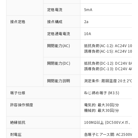
対応済み：EU RoHS指令（10物質）の
定格電流
5mA
非含有に対応した製品が提供可能な商品で
す。
接点定格
接点構成
2a
対応予定：EU RoHS指令（10物質）の非含
ご利用条件
有に対応した製品に切り替える予定のある
定格通電電流
10A
商品です。
対応予定なし：EU RoHS指令（10物質）の
開閉能力(AC)
抵抗負荷(AC-12): AC24V 10A/A
以下の条件をお読みいただき、同意のうえ
非含有に非対応の商品で、対応品を出す予
誘導負荷(AC-15): AC24V 10A/AC
ご利用ください。
定はありません。
調査・確認中：EU RoHS指令（10物質）の
開閉能力(DC)
抵抗負荷(DC-12): DC24V 8A/DC
本サービスは、当社制御機器事業取扱
※1 中国RoHS○×表
非含有の対応状況を調査中または確認中の
誘導負荷(DC-13): DC24V 4A/DC
商品の当社在庫状況および標準価格
商品です。
(税抜)を提供させていただくもので
「○」：最大均質材料含有率が中国RoHSの
開閉能力説明
測定条件: 周囲温度 20±2℃、
非該当品：ライセンス料など無形物で、有
す。
基準値以下であることを示します。
害物質有無と関係のない商品です。
当社制御機器事業取扱商品の中には、
端子仕様
ねじ締め端子 (M3.5)
「×」：最大均質材料含有率が中国RoHSの
仕入先様の事情により、非含有部品として
本サービスの対象外となる商品もある
基準値を超えていることを示します。
いたものが、含有品と判明した場合などや
当社は、これら貴社製品のうち、外国
ことをご了承ください。
許容操作頻度
電気的: 最大30回/分
「－」：未確認です。当社販売部門へお問
むを得ず変更することがあります。
為替および外国貿易法に定める商品
在庫状況および標準価格照会結果は、
機械的: 最大30回/分
い合わせください。
（以下｢規制貨物等」という）を輸出
記載している更新日時点での社内デー
*EU RoHS指令（10物質）：
または国外への提供する場合は、日本
絶縁抵抗
100MΩ以上 (DC500Vメガ、
記
タに基づき作成されるものであり、閲
説明
鉛(Pb) 1000ppm以下、 水銀(Hg) 1000ppm以下、 カド
*中国RoHS10物質の基準値 (GB/T26572)：
国政府の輸出許可(または役務取引許
号
覧された時点での実際の在庫および標
ミウム(Cd) 100ppm以下、
Pb(鉛) :1000ppm、 Hg(水銀) : 1000ppm、 Cd(カドミウ
可)を取得するなどの必要な手続きを
耐電圧
各端子とアース間: AC2500V 50/
六価クロム(Cr(Ⅵ)) 1000ppm以下、ポリ臭化ビフェニル
ム) : 100ppm、
準価格とは異なる場合があることをご