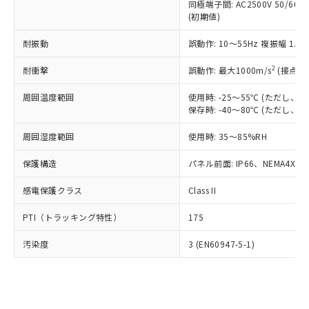
類(PBB) 1000ppm以下、ポリ臭化ジフェニルエーテル類
同極端子間: AC2500V 50/60
Cr(Ⅵ)(六価クロム) : 1000ppm、 PBBs(ポリ臭化ビフェ
とります。
了承ください。
(PBDE) 1000ppm以下、フタル酸ビス(2-エチルヘキシ
○
一定数以上の在庫あり
ニル類) : 1000ppm、 PBDEs(ポリ臭化ジフェニルエーテ
(初期値)
当社は規制貨物を破棄する場合は、完
ル) (DEHP)(別名：DOP) 1000ppm以下、フタル酸ブチ
正式な納期状況および標準価格はお客
ル類) : 1000ppm、
ルベンジル（BBP） 1000ppm以下、フタル酸ジブチル
全に破砕するなど、違法に輸出されな
DBP(フタル酸ジブチル) : 1000ppm、 DIBP(フタル酸ジ
様のお取引先、またはお客様担当のオ
耐振動
誤動作: 10～55Hz 複振幅 1.
（DBP） 1000ppm以下、フタル酸ジイソブチル
イソブチル) : 1000ppm、 BBP(フタル酸ブチルベンジ
△
一定数には満たないが在庫あり
いよう必要な手段を講じます。
ムロン制御機器販売店・当社販売員に
(DIBP) 1000ppm以下
ル) : 1000ppm、
当社は貴社製品を、核兵器、ミサイ
但し、RoHS指令で産業用監視および制御機器に対する
DEHP(フタル酸ビス(2-エチルヘキシル)) : 1000ppm
ご相談ください。
2
耐衝撃
誤動作: 最大1000m/s
(接点開
適用除外項目は除く。
ル、化学兵器、生物兵器またはその他
－
在庫なし(最新の在庫状況につ
オムロン制御機器販売店や当社販売拠
フタル酸エステル類の４物質については閾値を超える意
武器並びにこれらの製造装置等に一切
いては、お客様のお取引先、ま
図的な使用がないことを確認しています。
点は「
販売ネットワーク
」をご確認
周囲温度範囲
使用時: -25～55℃ (ただし
※2 環境保護使用期限
使用いたしません。
たはお客様担当のオムロン制御
保存時: -40～80℃ (ただし
ください。
当社は、貴社製品を第三者に販売する
機器販売店・当社販売員にご確
在庫状況および標準価格結果を当社の
※2 対応予定月
「ｅ」：有害物質（10物質）のすべてが基
場合は、上記1、2および3の内容を当
周囲湿度範囲
使用時: 35～85%RH
認ください)
事前の承諾なく第三者に漏洩または開
準値以下であることを示します。
該第三者に通知します。また当社は、
示しないようお願いします。
部品在庫の切り替え状況などにより、予定
「10」：通常の使用状況下において有害物
保護構造
パネル前面: IP66、NEMA4X, N
販売先および販売に係わる関係者が違
マイパーツ機能（部品リスト作成サー
空
受注生産機種、また在庫状況の
月が前後することがあります。
質が外部に漏えいし、環境に深刻な影響を
法に輸出するおそれがある場合は、取
ビス）をご利用いただくには、I-Web
白
情報を公開していない機種
感電保護クラス
Class II
及ぼさない年数を意味します。
り引きをいたしません。
メンバーズにご登録されている必要が
「－」：未確認です。当社販売部門へお問
あります。
PTI（トラッキング特性）
175
い合わせください。
お客様が当ウェブサイト上で当社にご
※3 非含有証明書ダウンロード
登録された部品リストについて、当社
汚染度
3 (EN60947-5-1)
および当社の共同利用者が、当社の製
下記の非含有証明書をダウンロードするこ
品・サービスに関するお客様との取
とができます。
合意する
キャンセル
引・商談に必要な範囲で利用すること
をご了承ください。