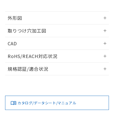
EU RoHS指令（10物質）の非含有証明書
※当社の共同利用者とは、
"個人情報
51物質の非含有証明書（当社基準）
の共同利用に関して"
の「1.共同利
※本証明書は発行日時点で非含有を証明す
用者の範囲」に記載されている法人を
るもので、過去に遡って非含有を証明する
外形図
指します。
ものではありません。
また、RoHS指令のフタル酸エステル類４
情報更新：2026/05/21
取りつけ穴加工図
物質の対応では、対応完了までの期間は出
荷製品に未対応品が混在することから備考
情報更新：2026/05/21
CAD
欄に対応日を記載しておりました。
既に当社にて対応品への在庫切替を完了
ログイン/会員登録いただくと、CADデータをダウンロー
していることから、特段のことがない限
RoHS/REACH対応状況
ドすることができます。
り、2022年1月12日より割愛しておりま
す。
情報更新：2026/7/29
規格認証/適合状況
ログイン/会員登録
EU RoHS
注意事項・凡例
UL認証
CSA認証
CEマーキング
Yes
Yes
Yes
対応状況
対応予定月
※1
※2
ダウンロードデータをご利用いただく前に、以下を必ずお読
みください。
カタログ/データシート/マニュアル
対応済み
ソフトウェアの使用条件
LR型式承認
DNV型式承認
BV型式承認
KR型式承