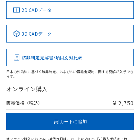
（イギリス
（ノルウェー
（フランス
（韓国
船舶規格）
船舶規格）
船舶規格）
船舶規格
中国 RoHS
注意事項・凡例
2D CADデータ
No
No
No
No
中国 RoHS表
※1 ※2
3D CADデータ
この製品の規格認証/適合状況ページへ
Pb
Hg
Cd
Cr(VI)
その他の認証はこちらのページからご検索ください
該非判定見解書/項目別対比表
X
O
O
O
日本の外為法に基づく該非判定、およびEAR再輸出規制に関する見解が入手でき
ます。
"対応済み"や非含有の記載がされた商品であっても、流通
在庫等で未対応品が混在する可能性があります。
オンライン購入
非含有品が必要な際は、弊社営業部門もしくは販売店へお
問い合わせください。
¥ 2,750
販売価格（税込）
この製品のRoHS/REACH対応状況ページへ
カートに追加
オンライン購入における出荷予定日は、カートに追加～「ご購入手続き：価