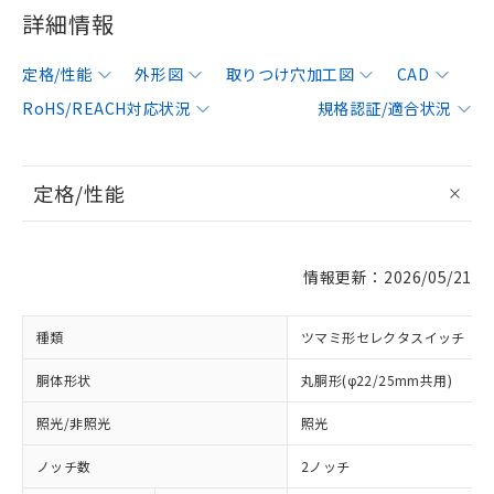
詳細情報
定格/性能
外形図
取りつけ穴加工図
CAD
RoHS/REACH対応状況
規格認証/適合状況
定格/性能
情報更新：2026/05/21
種類
ツマミ形セレクタスイッチ
胴体形状
丸胴形(φ22/25mm共用)
照光/非照光
照光
ノッチ数
2ノッチ