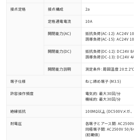
非含有に対応した製品が提供可能な商品で
接点定格
接点構成
2a
す。
対応予定：EU RoHS指令（10物質）の非含
ご利用条件
定格通電電流
10A
有に対応した製品に切り替える予定のある
商品です。
開閉能力(AC)
抵抗負荷(AC-12): AC24V 10A/A
対応予定なし：EU RoHS指令（10物質）の
誘導負荷(AC-15): AC24V 10A/AC
以下の条件をお読みいただき、同意のうえ
非含有に非対応の商品で、対応品を出す予
ご利用ください。
定はありません。
開閉能力(DC)
抵抗負荷(DC-12): DC24V 8A/DC
調査・確認中：EU RoHS指令（10物質）の
誘導負荷(DC-13): DC24V 4A/DC
本サービスは、当社制御機器事業取扱
※1 中国RoHS○×表
非含有の対応状況を調査中または確認中の
商品の当社在庫状況および標準価格
開閉能力説明
測定条件: 周囲温度 20±2℃、
商品です。
(税抜)を提供させていただくもので
「○」：最大均質材料含有率が中国RoHSの
非該当品：ライセンス料など無形物で、有
す。
端子仕様
ねじ締め端子 (M3.5)
基準値以下であることを示します。
害物質有無と関係のない商品です。
当社制御機器事業取扱商品の中には、
「×」：最大均質材料含有率が中国RoHSの
仕入先様の事情により、非含有部品として
本サービスの対象外となる商品もある
許容操作頻度
電気的: 最大30回/分
基準値を超えていることを示します。
いたものが、含有品と判明した場合などや
当社は、これら貴社製品のうち、外国
ことをご了承ください。
機械的: 最大30回/分
「－」：未確認です。当社販売部門へお問
むを得ず変更することがあります。
為替および外国貿易法に定める商品
在庫状況および標準価格照会結果は、
い合わせください。
（以下｢規制貨物等」という）を輸出
絶縁抵抗
100MΩ以上 (DC500Vメガ、
記載している更新日時点での社内デー
*EU RoHS指令（10物質）：
または国外への提供する場合は、日本
記
タに基づき作成されるものであり、閲
説明
鉛(Pb) 1000ppm以下、 水銀(Hg) 1000ppm以下、 カド
*中国RoHS10物質の基準値 (GB/T26572)：
国政府の輸出許可(または役務取引許
耐電圧
各端子とアース間: AC2500V 50/
号
覧された時点での実際の在庫および標
ミウム(Cd) 100ppm以下、
Pb(鉛) :1000ppm、 Hg(水銀) : 1000ppm、 Cd(カドミウ
同極端子間: AC2500V 50/60
可)を取得するなどの必要な手続きを
六価クロム(Cr(Ⅵ)) 1000ppm以下、ポリ臭化ビフェニル
ム) : 100ppm、
準価格とは異なる場合があることをご
類(PBB) 1000ppm以下、ポリ臭化ジフェニルエーテル類
(初期値)
Cr(Ⅵ)(六価クロム) : 1000ppm、 PBBs(ポリ臭化ビフェ
とります。
了承ください。
(PBDE) 1000ppm以下、フタル酸ビス(2-エチルヘキシ