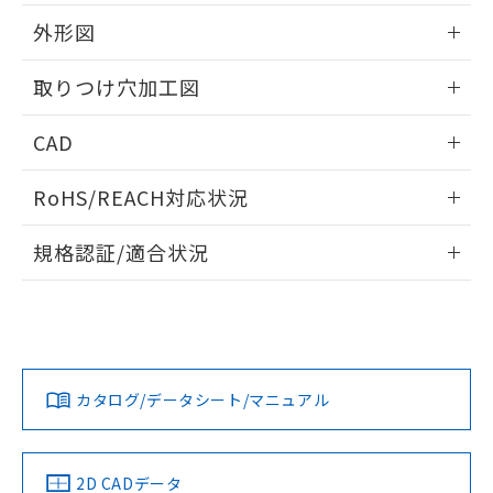
51物質の非含有証明書（当社基準）
の共同利用に関して"
の「1.共同利
※本証明書は発行日時点で非含有を証明す
外形図
用者の範囲」に記載されている法人を
るもので、過去に遡って非含有を証明する
指します。
ものではありません。
情報更新：2026/05/21
取りつけ穴加工図
また、RoHS指令のフタル酸エステル類４
物質の対応では、対応完了までの期間は出
情報更新：2026/05/21
CAD
荷製品に未対応品が混在することから備考
欄に対応日を記載しておりました。
ログイン/会員登録いただくと、CADデータをダウンロー
既に当社にて対応品への在庫切替を完了
RoHS/REACH対応状況
ドすることができます。
していることから、特段のことがない限
り、2022年1月12日より割愛しておりま
情報更新：2026/7/29
規格認証/適合状況
す。
ログイン/会員登録
EU RoHS
注意事項・凡例
UL認証
CSA認証
CEマーキング
Yes
Yes
Yes
対応状況
対応予定月
※1
※2
ダウンロードデータをご利用いただく前に、以下を必ずお読
みください。
カタログ/データシート/マニュアル
対応済み
ソフトウェアの使用条件
LR型式承認
DNV型式承認
BV型式承認
KR型式承
（イギリス
（ノルウェー
（フランス
（韓国
船舶規格）
船舶規格）
船舶規格）
船舶規格
中国 RoHS
注意事項・凡例
2D CADデータ