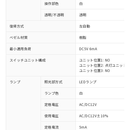
操作部色
白
透明/不透明
透明
復帰方式
左自動
ベゼル材質
樹脂
最小適用負荷
DC5V 6mA
スイッチユニット構成
ユニット位置1: NO
ユニット位置2: 点灯ユニット
ユニット位置3: NO
ランプ
照光部方式
LEDランプ
ランプ色
白
定格電圧
AC/DC12V
※1 対応状況
使用電圧
AC/DC12V±10%
定格電流
5mA
対応済み：EU RoHS指令（10物質）の