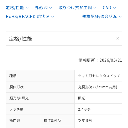
定格/性能
外形図
取りつけ穴加工図
CAD
RoHS/REACH対応状況
規格認証/適合状況
定格/性能
情報更新：2026/05/21
種類
ツマミ形セレクタスイッチ
胴体形状
丸胴形(φ22/25mm共用)
照光/非照光
照光
ノッチ数
2ノッチ
操作部
操作部形状
ツマミ形