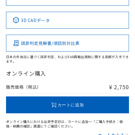
No
No
No
No
中国 RoHS表
※1 ※2
3D CADデータ
この製品の規格認証/適合状況ページへ
Pb
Hg
Cd
Cr(VI)
その他の認証はこちらのページからご検索ください
該非判定見解書/項目別対比表
X
O
O
O
日本の外為法に基づく該非判定、およびEAR再輸出規制に関する見解が入手でき
ます。
"対応済み"や非含有の記載がされた商品であっても、流通
在庫等で未対応品が混在する可能性があります。
オンライン購入
非含有品が必要な際は、弊社営業部門もしくは販売店へお
問い合わせください。
¥ 2,750
販売価格（税込）
この製品のRoHS/REACH対応状況ページへ
カートに追加
オンライン購入における出荷予定日は、カートに追加～「ご購入手続き：価
格・納期の確認」画面にてご確認ください。