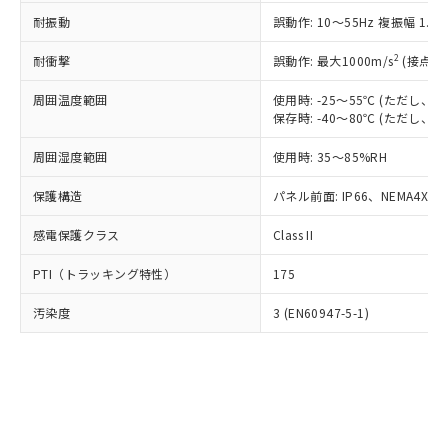
○
一定数以上の在庫あり
ニル類) : 1000ppm、 PBDEs(ポリ臭化ジフェニルエーテ
当社は規制貨物を破棄する場合は、完
ル) (DEHP)(別名：DOP) 1000ppm以下、フタル酸ブチ
正式な納期状況および標準価格はお客
ル類) : 1000ppm、
耐振動
誤動作: 10～55Hz 複振幅 1.
ルベンジル（BBP） 1000ppm以下、フタル酸ジブチル
全に破砕するなど、違法に輸出されな
DBP(フタル酸ジブチル) : 1000ppm、 DIBP(フタル酸ジ
様のお取引先、またはお客様担当のオ
（DBP） 1000ppm以下、フタル酸ジイソブチル
イソブチル) : 1000ppm、 BBP(フタル酸ブチルベンジ
△
一定数には満たないが在庫あり
いよう必要な手段を講じます。
ムロン制御機器販売店・当社販売員に
(DIBP) 1000ppm以下
2
耐衝撃
ル) : 1000ppm、
誤動作: 最大1000m/s
(接点開
当社は貴社製品を、核兵器、ミサイ
但し、RoHS指令で産業用監視および制御機器に対する
DEHP(フタル酸ビス(2-エチルヘキシル)) : 1000ppm
ご相談ください。
適用除外項目は除く。
ル、化学兵器、生物兵器またはその他
－
在庫なし(最新の在庫状況につ
オムロン制御機器販売店や当社販売拠
周囲温度範囲
使用時: -25～55℃ (ただし
フタル酸エステル類の４物質については閾値を超える意
武器並びにこれらの製造装置等に一切
いては、お客様のお取引先、ま
図的な使用がないことを確認しています。
保存時: -40～80℃ (ただし
点は「
販売ネットワーク
」をご確認
※2 環境保護使用期限
使用いたしません。
たはお客様担当のオムロン制御
ください。
当社は、貴社製品を第三者に販売する
周囲湿度範囲
使用時: 35～85%RH
機器販売店・当社販売員にご確
在庫状況および標準価格結果を当社の
※2 対応予定月
「ｅ」：有害物質（10物質）のすべてが基
場合は、上記1、2および3の内容を当
認ください)
事前の承諾なく第三者に漏洩または開
準値以下であることを示します。
保護構造
パネル前面: IP66、NEMA4X, N
該第三者に通知します。また当社は、
示しないようお願いします。
部品在庫の切り替え状況などにより、予定
「10」：通常の使用状況下において有害物
販売先および販売に係わる関係者が違
マイパーツ機能（部品リスト作成サー
空
受注生産機種、また在庫状況の
感電保護クラス
Class II
月が前後することがあります。
質が外部に漏えいし、環境に深刻な影響を
法に輸出するおそれがある場合は、取
ビス）をご利用いただくには、I-Web
白
情報を公開していない機種
及ぼさない年数を意味します。
り引きをいたしません。
メンバーズにご登録されている必要が
PTI（トラッキング特性）
175
「－」：未確認です。当社販売部門へお問
あります。
い合わせください。
お客様が当ウェブサイト上で当社にご
汚染度
3 (EN60947-5-1)
※3 非含有証明書ダウンロード
登録された部品リストについて、当社
および当社の共同利用者が、当社の製
下記の非含有証明書をダウンロードするこ
品・サービスに関するお客様との取
とができます。
合意する
キャンセル
引・商談に必要な範囲で利用すること
をご了承ください。
EU RoHS指令（10物質）の非含有証明書
※当社の共同利用者とは、
"個人情報