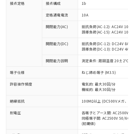
非含有に対応した製品が提供可能な商品で
接点定格
接点構成
1b
す。
対応予定：EU RoHS指令（10物質）の非含
定格通電電流
10A
ご利用条件
有に対応した製品に切り替える予定のある
商品です。
開閉能力(AC)
抵抗負荷(AC-12): AC24V 10A/A
誘導負荷(AC-15): AC24V 10A/AC
対応予定なし：EU RoHS指令（10物質）の
以下の条件をお読みいただき、同意のうえ
非含有に非対応の商品で、対応品を出す予
ご利用ください。
開閉能力(DC)
抵抗負荷(DC-12): DC24V 8A/DC
定はありません。
誘導負荷(DC-13): DC24V 4A/DC
調査・確認中：EU RoHS指令（10物質）の
本サービスは、当社制御機器事業取扱
※1 中国RoHS○×表
非含有の対応状況を調査中または確認中の
商品の当社在庫状況および標準価格
開閉能力説明
測定条件: 周囲温度 20±2℃、
商品です。
(税抜)を提供させていただくもので
「○」：最大均質材料含有率が中国RoHSの
非該当品：ライセンス料など無形物で、有
端子仕様
ねじ締め端子 (M3.5)
す。
基準値以下であることを示します。
害物質有無と関係のない商品です。
当社制御機器事業取扱商品の中には、
「×」：最大均質材料含有率が中国RoHSの
仕入先様の事情により、非含有部品として
許容操作頻度
電気的: 最大30回/分
本サービスの対象外となる商品もある
基準値を超えていることを示します。
いたものが、含有品と判明した場合などや
機械的: 最大30回/分
当社は、これら貴社製品のうち、外国
ことをご了承ください。
「－」：未確認です。当社販売部門へお問
むを得ず変更することがあります。
為替および外国貿易法に定める商品
在庫状況および標準価格照会結果は、
い合わせください。
絶縁抵抗
100MΩ以上 (DC500Vメガ、
（以下｢規制貨物等」という）を輸出
記載している更新日時点での社内デー
*EU RoHS指令（10物質）：
または国外への提供する場合は、日本
記
タに基づき作成されるものであり、閲
説明
耐電圧
鉛(Pb) 1000ppm以下、 水銀(Hg) 1000ppm以下、 カド
各端子とアース間: AC2500V 50/
*中国RoHS10物質の基準値 (GB/T26572)：
国政府の輸出許可(または役務取引許
号
覧された時点での実際の在庫および標
ミウム(Cd) 100ppm以下、
Pb(鉛) :1000ppm、 Hg(水銀) : 1000ppm、 Cd(カドミウ
同極端子間: AC2500V 50/60
可)を取得するなどの必要な手続きを
六価クロム(Cr(Ⅵ)) 1000ppm以下、ポリ臭化ビフェニル
ム) : 100ppm、
準価格とは異なる場合があることをご
(初期値)
類(PBB) 1000ppm以下、ポリ臭化ジフェニルエーテル類
Cr(Ⅵ)(六価クロム) : 1000ppm、 PBBs(ポリ臭化ビフェ
とります。
了承ください。
(PBDE) 1000ppm以下、フタル酸ビス(2-エチルヘキシ
○
一定数以上の在庫あり
ニル類) : 1000ppm、 PBDEs(ポリ臭化ジフェニルエーテ