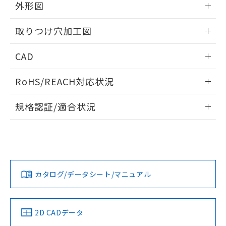
の共同利用に関して"
の「1.共同利
外形図
※本証明書は発行日時点で非含有を証明す
用者の範囲」に記載されている法人を
るもので、過去に遡って非含有を証明する
指します。
情報更新：2026/05/21
ものではありません。
取りつけ穴加工図
また、RoHS指令のフタル酸エステル類４
物質の対応では、対応完了までの期間は出
情報更新：2026/05/21
CAD
荷製品に未対応品が混在することから備考
欄に対応日を記載しておりました。
ログイン/会員登録いただくと、CADデータをダウンロー
RoHS/REACH対応状況
既に当社にて対応品への在庫切替を完了
ドすることができます。
していることから、特段のことがない限
情報更新：2026/7/29
り、2022年1月12日より割愛しておりま
規格認証/適合状況
す。
ログイン/会員登録
EU RoHS
注意事項・凡例
UL認証
CSA認証
CEマーキング
Yes
Yes
Yes
対応状況
対応予定月
※1
※2
ダウンロードデータをご利用いただく前に、以下を必ずお読
みください。
カタログ/データシート/マニュアル
対応済み
ソフトウェアの使用条件
LR型式承認
DNV型式承認
BV型式承認
KR型式承
（イギリス
（ノルウェー
（フランス
（韓国
船舶規格）
船舶規格）
船舶規格）
船舶規格
中国 RoHS
注意事項・凡例
2D CADデータ