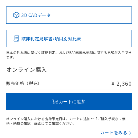
No
No
No
No
中国 RoHS表
※1 ※2
3D CADデータ
この製品の規格認証/適合状況ページへ
Pb
Hg
Cd
Cr(VI)
その他の認証はこちらのページからご検索ください
該非判定見解書/項目別対比表
X
O
O
O
日本の外為法に基づく該非判定、およびEAR再輸出規制に関する見解が入手でき
ます。
"対応済み"や非含有の記載がされた商品であっても、流通
在庫等で未対応品が混在する可能性があります。
オンライン購入
非含有品が必要な際は、弊社営業部門もしくは販売店へお
問い合わせください。
¥ 2,360
販売価格（税込）
この製品のRoHS/REACH対応状況ページへ
カートに追加
オンライン購入における出荷予定日は、カートに追加～「ご購入手続き：価
格・納期の確認」画面にてご確認ください。
カートをみる