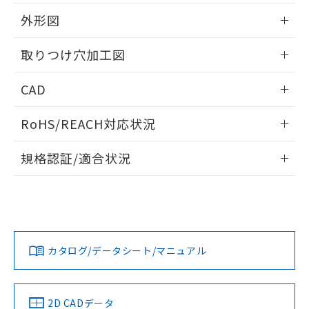
51物質の非含有証明書（当社基準）
の共同利用に関して"
の「1.共同利
※本証明書は発行日時点で非含有を証明す
外形図
用者の範囲」に記載されている法人を
るもので、過去に遡って非含有を証明する
指します。
ものではありません。
情報更新：2026/05/21
取りつけ穴加工図
また、RoHS指令のフタル酸エステル類４
物質の対応では、対応完了までの期間は出
情報更新：2026/05/21
CAD
荷製品に未対応品が混在することから備考
欄に対応日を記載しておりました。
ログイン/会員登録いただくと、CADデータをダウンロー
既に当社にて対応品への在庫切替を完了
RoHS/REACH対応状況
ドすることができます。
していることから、特段のことがない限
り、2022年1月12日より割愛しておりま
情報更新：2026/7/29
規格認証/適合状況
す。
ログイン/会員登録
EU RoHS
注意事項・凡例
A22NW-2BL-TRA-P101-RCについての規格認証/適合状況に
ついては、「カスタマーサポートセンタ お客様相談室」また
は貴社担当オムロン営業員または販売店にお問い合わせくだ
対応状況
対応予定月
※1
※2
さい。
ダウンロードデータをご利用いただく前に、以下を必ずお読
みください。
カタログ/データシート/マニュアル
対応済み
ソフトウェアの使用条件
お問い合わせ
中国 RoHS
注意事項・凡例
2D CADデータ