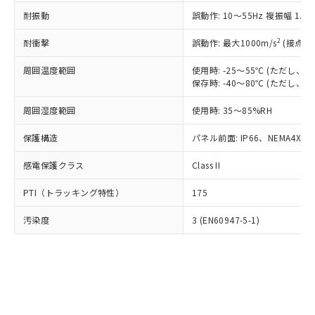
○
一定数以上の在庫あり
ニル類) : 1000ppm、 PBDEs(ポリ臭化ジフェニルエーテ
当社は規制貨物を破棄する場合は、完
ル) (DEHP)(別名：DOP) 1000ppm以下、フタル酸ブチ
正式な納期状況および標準価格はお客
ル類) : 1000ppm、
耐振動
誤動作: 10～55Hz 複振幅 1.
ルベンジル（BBP） 1000ppm以下、フタル酸ジブチル
全に破砕するなど、違法に輸出されな
DBP(フタル酸ジブチル) : 1000ppm、 DIBP(フタル酸ジ
様のお取引先、またはお客様担当のオ
（DBP） 1000ppm以下、フタル酸ジイソブチル
イソブチル) : 1000ppm、 BBP(フタル酸ブチルベンジ
△
一定数には満たないが在庫あり
いよう必要な手段を講じます。
ムロン制御機器販売店・当社販売員に
(DIBP) 1000ppm以下
2
耐衝撃
ル) : 1000ppm、
誤動作: 最大1000m/s
(接点開
当社は貴社製品を、核兵器、ミサイ
但し、RoHS指令で産業用監視および制御機器に対する
DEHP(フタル酸ビス(2-エチルヘキシル)) : 1000ppm
ご相談ください。
適用除外項目は除く。
ル、化学兵器、生物兵器またはその他
－
在庫なし(最新の在庫状況につ
オムロン制御機器販売店や当社販売拠
周囲温度範囲
使用時: -25～55℃ (ただし
フタル酸エステル類の４物質については閾値を超える意
武器並びにこれらの製造装置等に一切
いては、お客様のお取引先、ま
図的な使用がないことを確認しています。
保存時: -40～80℃ (ただし
点は「
販売ネットワーク
」をご確認
※2 環境保護使用期限
使用いたしません。
たはお客様担当のオムロン制御
ください。
当社は、貴社製品を第三者に販売する
周囲湿度範囲
使用時: 35～85%RH
機器販売店・当社販売員にご確
在庫状況および標準価格結果を当社の
※2 対応予定月
「ｅ」：有害物質（10物質）のすべてが基
場合は、上記1、2および3の内容を当
認ください)
事前の承諾なく第三者に漏洩または開
準値以下であることを示します。
保護構造
パネル前面: IP66、NEMA4X, N
該第三者に通知します。また当社は、
示しないようお願いします。
部品在庫の切り替え状況などにより、予定
「10」：通常の使用状況下において有害物
販売先および販売に係わる関係者が違
マイパーツ機能（部品リスト作成サー
空
受注生産機種、また在庫状況の
感電保護クラス
Class II
月が前後することがあります。
質が外部に漏えいし、環境に深刻な影響を
法に輸出するおそれがある場合は、取
ビス）をご利用いただくには、I-Web
白
情報を公開していない機種
及ぼさない年数を意味します。
り引きをいたしません。
メンバーズにご登録されている必要が
PTI（トラッキング特性）
175
「－」：未確認です。当社販売部門へお問
あります。
い合わせください。
お客様が当ウェブサイト上で当社にご
汚染度
3 (EN60947-5-1)
※3 非含有証明書ダウンロード
登録された部品リストについて、当社
および当社の共同利用者が、当社の製
下記の非含有証明書をダウンロードするこ
品・サービスに関するお客様との取
とができます。
合意する
キャンセル
引・商談に必要な範囲で利用すること
をご了承ください。
EU RoHS指令（10物質）の非含有証明書
※当社の共同利用者とは、
"個人情報