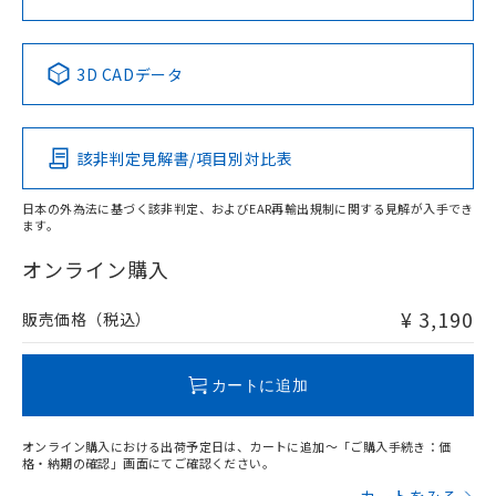
中国 RoHS表
※1 ※2
3D CADデータ
Pb
Hg
Cd
Cr(VI)
該非判定見解書/項目別対比表
X
O
O
O
日本の外為法に基づく該非判定、およびEAR再輸出規制に関する見解が入手でき
ます。
"対応済み"や非含有の記載がされた商品であっても、流通
在庫等で未対応品が混在する可能性があります。
オンライン購入
非含有品が必要な際は、弊社営業部門もしくは販売店へお
問い合わせください。
¥ 3,190
販売価格（税込）
この製品のRoHS/REACH対応状況ページへ
カートに追加
オンライン購入における出荷予定日は、カートに追加～「ご購入手続き：価
格・納期の確認」画面にてご確認ください。