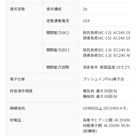
非含有に対応した製品が提供可能な商品で
接点定格
接点構成
2a
す。
対応予定：EU RoHS指令（10物質）の非含
ご利用条件
定格通電電流
10A
有に対応した製品に切り替える予定のある
商品です。
開閉能力(AC)
抵抗負荷(AC-12): AC24V 10A/A
対応予定なし：EU RoHS指令（10物質）の
誘導負荷(AC-15): AC24V 10A/AC
以下の条件をお読みいただき、同意のうえ
非含有に非対応の商品で、対応品を出す予
ご利用ください。
定はありません。
開閉能力(DC)
抵抗負荷(DC-12): DC24V 8A/DC
調査・確認中：EU RoHS指令（10物質）の
誘導負荷(DC-13): DC24V 4A/DC
本サービスは、当社制御機器事業取扱
※1 中国RoHS○×表
非含有の対応状況を調査中または確認中の
商品の当社在庫状況および標準価格
開閉能力説明
測定条件: 周囲温度 20±2℃、
商品です。
(税抜)を提供させていただくもので
「○」：最大均質材料含有率が中国RoHSの
非該当品：ライセンス料など無形物で、有
す。
端子仕様
プッシュインPlus端子台
基準値以下であることを示します。
害物質有無と関係のない商品です。
当社制御機器事業取扱商品の中には、
「×」：最大均質材料含有率が中国RoHSの
仕入先様の事情により、非含有部品として
本サービスの対象外となる商品もある
許容操作頻度
電気的: 最大30回/分
基準値を超えていることを示します。
いたものが、含有品と判明した場合などや
当社は、これら貴社製品のうち、外国
ことをご了承ください。
機械的: 最大30回/分
「－」：未確認です。当社販売部門へお問
むを得ず変更することがあります。
為替および外国貿易法に定める商品
在庫状況および標準価格照会結果は、
い合わせください。
（以下｢規制貨物等」という）を輸出
絶縁抵抗
100MΩ以上 (DC500Vメガ、
記載している更新日時点での社内デー
*EU RoHS指令（10物質）：
または国外への提供する場合は、日本
記
タに基づき作成されるものであり、閲
説明
鉛(Pb) 1000ppm以下、 水銀(Hg) 1000ppm以下、 カド
*中国RoHS10物質の基準値 (GB/T26572)：
国政府の輸出許可(または役務取引許
耐電圧
各端子とアース間: AC2500V 50/
号
覧された時点での実際の在庫および標
ミウム(Cd) 100ppm以下、
Pb(鉛) :1000ppm、 Hg(水銀) : 1000ppm、 Cd(カドミウ
同極端子間: AC2500V 50/60
可)を取得するなどの必要な手続きを
六価クロム(Cr(Ⅵ)) 1000ppm以下、ポリ臭化ビフェニル
ム) : 100ppm、
準価格とは異なる場合があることをご
類(PBB) 1000ppm以下、ポリ臭化ジフェニルエーテル類
(初期値)
Cr(Ⅵ)(六価クロム) : 1000ppm、 PBBs(ポリ臭化ビフェ
とります。
了承ください。
(PBDE) 1000ppm以下、フタル酸ビス(2-エチルヘキシ