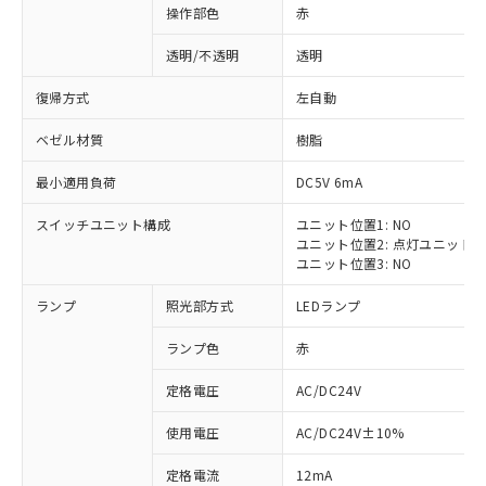
操作部色
赤
透明/不透明
透明
復帰方式
左自動
ベゼル材質
樹脂
最小適用負荷
DC5V 6mA
スイッチユニット構成
ユニット位置1: NO
ユニット位置2: 点灯ユニット
ユニット位置3: NO
ランプ
照光部方式
LEDランプ
ランプ色
赤
定格電圧
AC/DC24V
※1 対応状況
使用電圧
AC/DC24V±10%
定格電流
12mA
対応済み：EU RoHS指令（10物質）の