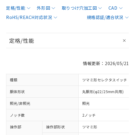
定格/性能
外形図
取りつけ穴加工図
CAD
RoHS/REACH対応状況
規格認証/適合状況
定格/性能
情報更新：2026/05/21
種類
ツマミ形セレクタスイッチ
胴体形状
丸胴形(φ22/25mm共用)
照光/非照光
照光
ノッチ数
2ノッチ
操作部
操作部形状
ツマミ形