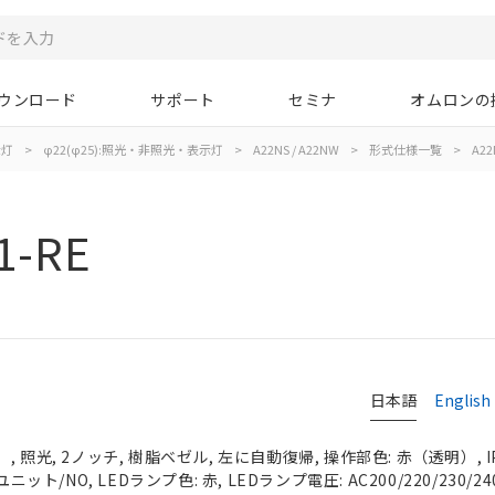
ウンロード
サポート
セミナ
オムロンの
示灯
>
φ22(φ25):照光・非照光・表示灯
>
A22NS / A22NW
>
形式仕様一覧
>
A22
1-RE
日本語
English
 照光, 2ノッチ, 樹脂ベゼル, 左に自動復帰, 操作部色: 赤（透明）, IP
ニット/NO, LEDランプ色: 赤, LEDランプ電圧: AC200/220/230/24