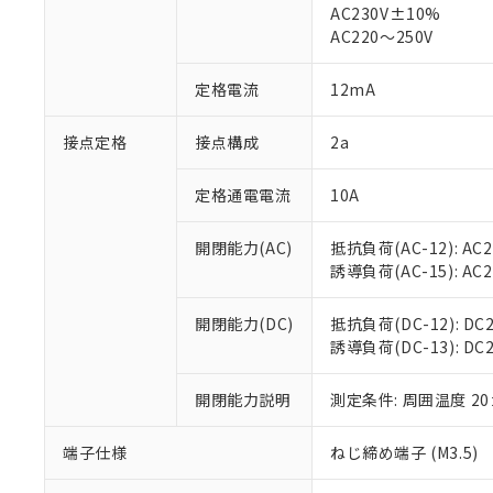
仕入先様の事情に
AC230V±10%
があります。
以下の条件をお読
AC220～250V
「○」：最大均質
「×」：最大均質
本サービスは
当社は、これ
*EU RoHS指令（10物
定格電流
12mA
「－」：未確認で
鉛(Pb) 1000ppm以下、
くものです。
う）を輸出ま
記
説明
六価クロム(Cr(Ⅵ)) 1
当社制御機器
などの必要な
フタル酸ビス(2-エチルヘ
号
*中国RoHS10物質の基準値 
接点定格
接点構成
2a
ル（DBP） 1000ppm
在庫状況およ
当社は規制貨
Pb(鉛) :1000ppm、 Hg
但し、RoHS指令で産
のであり、閲
ます。
Cr(Ⅵ)(六価クロム) : 
フタル酸エステル類の４
○
一定数以
DBP(フタル酸ジブチル) :
い。
当社は貴社製
定格通電電流
10A
DEHP(フタル酸ビス(2-エ
正式な納期状
置等に一切使
当社販売員に
※2 対応予定月
△
一定数に
当社は、貴社
開閉能力(AC)
抵抗負荷(AC-12): AC24
オムロン制御
また当社は、
※2 環境保護使
誘導負荷(AC-15): AC24V
在庫状況およ
部品在庫の切り替
たしません。
－
在庫なし
す。
「ｅ」：有害物質
機器販売
開閉能力(DC)
抵抗負荷(DC-12): DC24
マイパーツ機
「10」：通常の
誘導負荷(DC-13): DC24
ている必要が
味します。
空
受注生産
お客様が当ウ
※3 非含有証明
「－」：未確認で
白
が、当社の製
開閉能力説明
測定条件: 周囲温度 2
さい。
下記の非含有証明
※当社の共同
端子仕様
ねじ締め端子 (M3.5)
いる法人を指
EU RoHS指令（