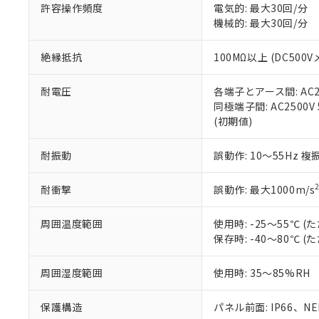
51物質の非含有証
許容操作頻度
電気的: 最大30回/分
※本証明書は発行
機械的: 最大30回/分
また、RoHS指
混在することから
絶縁抵抗
100MΩ以上 (DC5
既に当社にて対応
り割愛しておりま
耐電圧
各端子とアース間: AC250
同極端子間: AC2500V
(初期値)
耐振動
誤動作: 10～55Hz 複
耐衝撃
誤動作: 最大1000m/s
周囲温度範囲
使用時: -25～55℃
保存時: -40～80℃
周囲湿度範囲
使用時: 35～85%RH
保護構造
パネル前面: IP66、NEM