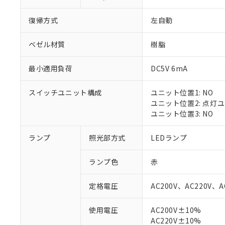
復帰方式
左自動
ベゼル材質
樹脂
最小適用負荷
DC5V 6mA
スイッチユニット構成
ユニット位置1: NO
ユニット位置2: 点灯
ユニット位置3: NO
ランプ
照光部方式
LEDランプ
※1 対応状況
ランプ色
赤
対応済み：EU
対応予定：EU R
定格電圧
AC200V、AC220V、A
対応予定なし：EU
調査・確認中：EU
ご利用条件
使用電圧
AC200V±10%
非該当品：ライセ
AC220V±10%
※1 中国RoHS