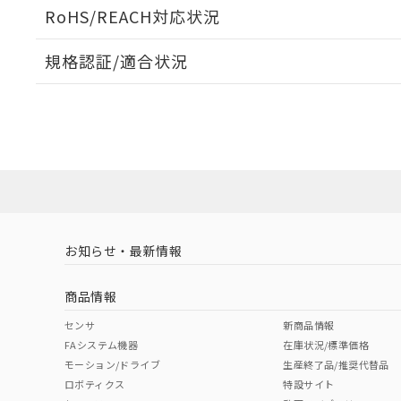
ログイン/会員登録いただくと、CADデータをダウンロ
RoHS/REACH対応状況
規格認証/適合状況
EU RoHS
注意事項・凡例
UL認証
CSA認証
CEマーキング
ダウンロードデータをご利用いただく前に、以下を必ずお読
Yes
Yes
Yes
対応状況
対応予定月
※1
※2
ソフトウェアの使用条件
対応済み
LR型式承認
DNV型式承認
BV型式承認
KR
（イギリス
（ノルウェー
（フランス
（
お知らせ・最新情報
中国 RoHS
注意事項・凡例
船舶規格）
船舶規格）
船舶規格）
船
商品情報
No
No
No
No
中国 RoHS表
※1 ※2
センサ
新商品情報
FAシステム機器
在庫状況/標準価格
Pb
Hg
Cd
Cr(V
モーション/ドライブ
生産終了品/推奨代替品
ロボティクス
特設サイト