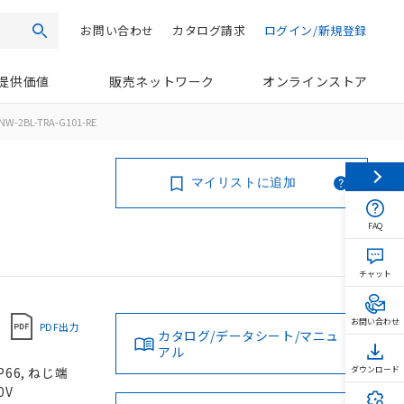
お問い合わせ
カタログ請求
ログイン/新規登録
検索
提供価値
販売ネットワーク
オンラインストア
NW-2BL-TRA-G101-RE
マイリストに追加
FAQ
チャット
お問い合わせ
PDF出力
カタログ/データシート/マニュ
アル
66, ねじ端
ダウンロード
0V