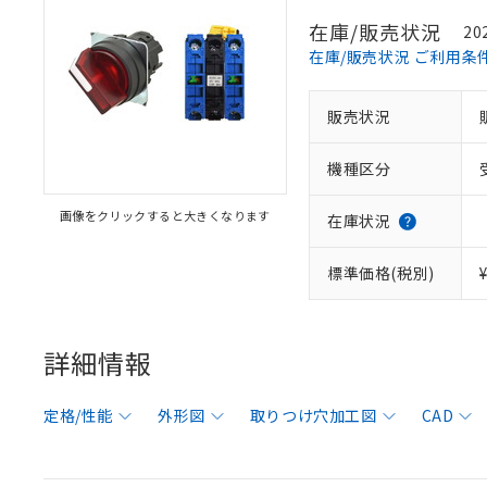
在庫/販売状況
20
在庫/販売状況 ご利用条
販売状況
機種区分
画像をクリックすると大きくなります
在庫状況
標準価格(税別)
詳細情報
定格/性能
外形図
取りつけ穴加工図
CAD