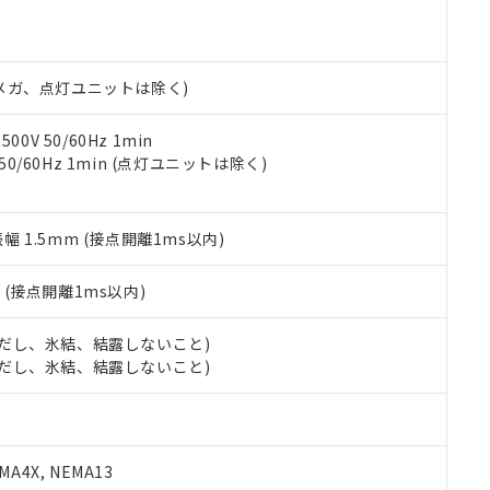
明書（当社基準）
日時点で非含有を証明するもので、過去に遡って非含有を証明するも
令のフタル酸エステル類４物質の対応では、対応完了までの期間は出
備考欄に対応日を記載しておりました。
00Vメガ、点灯ユニットは除く)
品への在庫切替を完了していることから、特段のことがない限り、20
す。
0V 50/60Hz 1min
 50/60Hz 1min (点灯ユニットは除く)
振幅 1.5mm (接点開離1ms以内)
2
(接点開離1ms以内)
 (ただし、氷結、結露しないこと)
 (ただし、氷結、結露しないこと)
A4X, NEMA13