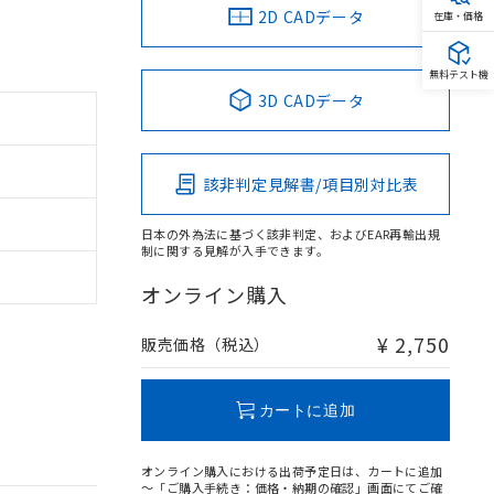
2D CADデータ
在庫・価格
無料テスト機
3D CADデータ
該非判定見解書/項目別対比表
日本の外為法に基づく該非判定、およびEAR再輸出規
制に関する見解が入手できます。
オンライン購入
¥ 2,750
販売価格（税込）
カートに追加
オンライン購入における出荷予定日は、カートに追加
～「ご購入手続き：価格・納期の確認」画面にてご確