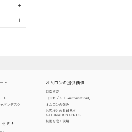
2026/7/29
ート
オムロンの提供価値
目指す姿
ポート
コンセプト「i-Automation!」
ジャパンデスク
オムロンの強み
お客様との共創拠点
AUTOMATION CENTER
DIBP
BBP
DEHP
環境保護
技術を磨く現場
・セミナ
状況ページへ
使用期限
検索ください