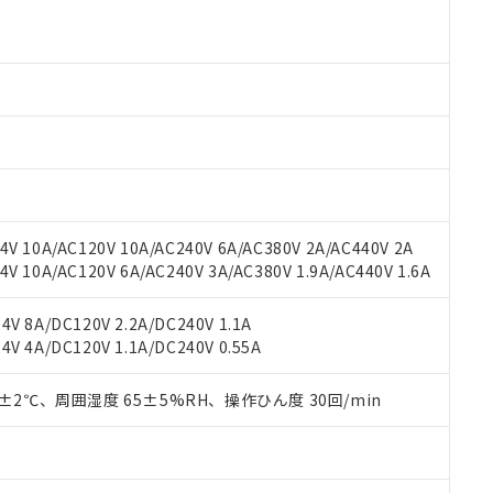
より、非含有部品としていたものが、含有品と判明した場合などやむ
みいただき、同意のうえご利用ください。
材料含有率が中国RoHSの基準値以下であることを示します。
材料含有率が中国RoHSの基準値を超えていることを示します。
、当社制御機器事業取扱商品の当社在庫状況および標準価格(税抜)
ら貴社製品のうち、外国為替および外国貿易法に定める商品（以下｢
質）：
す。当社販売部門へお問い合わせください。
 水銀(Hg) 1000ppm以下、 カドミウム(Cd) 100ppm以下、
たは国外への提供する場合は、日本国政府の輸出許可(または役務取
000ppm以下、ポリ臭化ビフェニル類(PBB) 1000ppm以下、ポリ臭化ジフェニルエーテル類(P
事業取扱商品の中には、本サービスの対象外となる商品もあること
手続きをとります。
キシル) (DEHP)(別名：DOP) 1000ppm以下、フタル酸ブチルベンジル（BBP） 100
(GB/T26572)：
以下、フタル酸ジイソブチル (DIBP) 1000ppm以下
び標準価格照会結果は、記載している更新日時点での社内データに
物を破棄する場合は、完全に破砕するなど、違法に輸出されないよ
(水銀) : 1000ppm、 Cd(カドミウム) : 100ppm、
業用監視および制御機器に対する適用除外項目は除く。
覧された時点での実際の在庫および標準価格とは異なる場合がある
1000ppm、 PBBs(ポリ臭化ビフェニル類) : 1000ppm、 PBDEs(ポリ臭化ジフェニルエーテル類
物質については閾値を超える意図的な使用がないことを確認しています。
上の在庫あり
 1000ppm、 DIBP(フタル酸ジイソブチル) : 1000ppm、 BBP(フタル酸ブチルベンジル) :
品を、核兵器、ミサイル、化学兵器、生物兵器またはその他武器並
チルヘキシル)) : 1000ppm
況および標準価格はお客様のお取引先、またはお客様担当のオムロ
用いたしません。
ご相談ください。
は満たないが在庫あり
製品を第三者に販売する場合は、上記1、2および3の内容を当該第
V 10A/AC120V 10A/AC240V 6A/AC380V 2A/AC440V 2A
機器販売店や当社販売拠点は「
販売ネットワーク
」をご確認くだ
販売先および販売に係わる関係者が違法に輸出するおそれがある場
用期限
 10A/AC120V 6A/AC240V 3A/AC380V 1.9A/AC440V 1.6A
び標準価格結果を当社の事前の承諾なく第三者に漏洩または開示し
え状況などにより、予定月が前後することがあります。
(最新の在庫状況については、お客様のお取引先、またはお客様担当
（10物質）のすべてが基準値以下であることを示します。
店・当社販売員にご確認ください)
V 8A/DC120V 2.2A/DC240V 1.1A
能（部品リスト作成サービス）をご利用いただくには、I-Webメン
使用状況下において有害物質が外部に漏えいし、環境に深刻な影響を
V 4A/DC120V 1.1A/DC240V 0.55A
あります。
機種、また在庫状況の情報を公開していない機種
ェブサイト上で当社にご登録された部品リストについて、当社およ
書ダウンロード
す。当社販売部門へお問い合わせください。
品・サービスに関するお客様との取引・商談に必要な範囲で利用す
0±2℃、周囲湿度 65±5%RH、操作ひん度 30回/min
合意する
キャンセル
書をダウンロードすることができます。
利用者とは、
"個人情報の共同利用に関して"
の「1.共同利用者の
します。
10物質）の非含有証明書