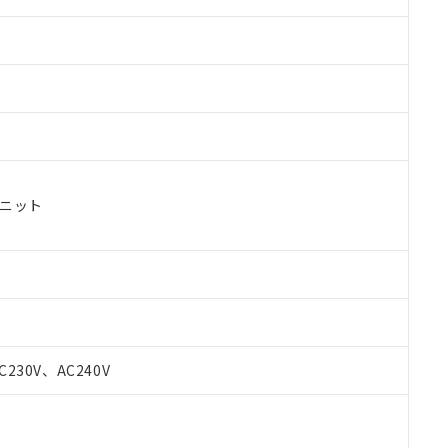
ユニット
 RoHS指令（10物質）の非含有に対応した製品が提供可能な商品です
oHS指令（10物質）の非含有に対応した製品に切り替える予定のある
C230V、AC240V
 RoHS指令（10物質）の非含有に非対応の商品で、対応品を出す予
 RoHS指令（10物質）の非含有の対応状況を調査中または確認中の
ンス料など無形物で、有害物質有無と関係のない商品です。
○×表