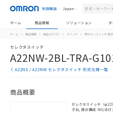
制御機器
Japan
ホーム
商品情報
ソリューション
ダ
ホーム
>
商品情報
>
商品カテゴリ
>
スイッチ
>
押ボタンスイッチ/表
セレクタスイッチ
A22NW-2BL-TRA-G10
A22NS / A22NW セレクタスイッチ 形式仕様一覧
商品概要
セレクタスイッチ（φ22）,
子台, 接点構成: NO/点灯ユ