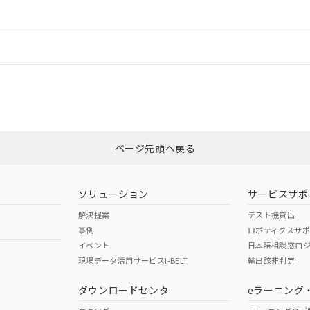
ードすることができます。
情報更新：
ログイン/会員登録
CCC認証
電波法
みください。
Yes
N/A
非含有証明書
※3
ページ先頭へ戻る
ダウンロードはこちら
型式承認
NK型式承認
ABS型式承認
韓国
（日本
（アメリカ
ソリューション
サービスサポ
舶規格）
船舶規格）
船舶規格）
解決提案
テスト機貸出
事例
ロボティクスサ
No
No
イベント
日本語相談窓口
現場データ活用サービスi-BELT
輸出該非判定
I)
PBBs
PBDEs
DBP
ダウンロードセンタ
eラーニング
この製品の規格認証/適合
その他の認証はこちらのページからご