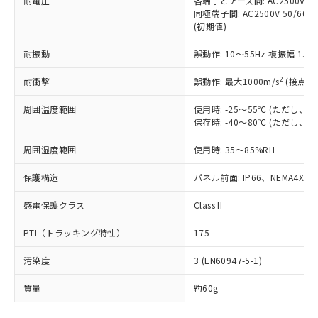
耐電圧
各端子とアース間: AC2500V 50/
「－」：未確認です。当社販売部門へお問
むを得ず変更することがあります。
為替および外国貿易法に定める商品
在庫状況および標準価格照会結果は、
同極端子間: AC2500V 50/60
い合わせください。
（以下｢規制貨物等」という）を輸出
(初期値)
記載している更新日時点での社内デー
*EU RoHS指令（10物質）：
または国外への提供する場合は、日本
記
タに基づき作成されるものであり、閲
説明
鉛(Pb) 1000ppm以下、 水銀(Hg) 1000ppm以下、 カド
*中国RoHS10物質の基準値 (GB/T26572)：
国政府の輸出許可(または役務取引許
耐振動
誤動作: 10～55Hz 複振幅 1.
号
覧された時点での実際の在庫および標
ミウム(Cd) 100ppm以下、
Pb(鉛) :1000ppm、 Hg(水銀) : 1000ppm、 Cd(カドミウ
可)を取得するなどの必要な手続きを
六価クロム(Cr(Ⅵ)) 1000ppm以下、ポリ臭化ビフェニル
ム) : 100ppm、
準価格とは異なる場合があることをご
類(PBB) 1000ppm以下、ポリ臭化ジフェニルエーテル類
2
Cr(Ⅵ)(六価クロム) : 1000ppm、 PBBs(ポリ臭化ビフェ
耐衝撃
誤動作: 最大1000m/s
(接点開
とります。
了承ください。
(PBDE) 1000ppm以下、フタル酸ビス(2-エチルヘキシ
○
一定数以上の在庫あり
ニル類) : 1000ppm、 PBDEs(ポリ臭化ジフェニルエーテ
当社は規制貨物を破棄する場合は、完
ル) (DEHP)(別名：DOP) 1000ppm以下、フタル酸ブチ
正式な納期状況および標準価格はお客
ル類) : 1000ppm、
周囲温度範囲
使用時: -25～55℃ (ただし
ルベンジル（BBP） 1000ppm以下、フタル酸ジブチル
全に破砕するなど、違法に輸出されな
DBP(フタル酸ジブチル) : 1000ppm、 DIBP(フタル酸ジ
様のお取引先、またはお客様担当のオ
（DBP） 1000ppm以下、フタル酸ジイソブチル
保存時: -40～80℃ (ただし
イソブチル) : 1000ppm、 BBP(フタル酸ブチルベンジ
△
一定数には満たないが在庫あり
いよう必要な手段を講じます。
ムロン制御機器販売店・当社販売員に
(DIBP) 1000ppm以下
ル) : 1000ppm、
当社は貴社製品を、核兵器、ミサイ
但し、RoHS指令で産業用監視および制御機器に対する
DEHP(フタル酸ビス(2-エチルヘキシル)) : 1000ppm
ご相談ください。
周囲湿度範囲
使用時: 35～85%RH
適用除外項目は除く。
ル、化学兵器、生物兵器またはその他
－
在庫なし(最新の在庫状況につ
オムロン制御機器販売店や当社販売拠
フタル酸エステル類の４物質については閾値を超える意
武器並びにこれらの製造装置等に一切
いては、お客様のお取引先、ま
図的な使用がないことを確認しています。
点は「
販売ネットワーク
」をご確認
保護構造
パネル前面: IP66、NEMA4X, N
※2 環境保護使用期限
使用いたしません。
たはお客様担当のオムロン制御
ください。
当社は、貴社製品を第三者に販売する
機器販売店・当社販売員にご確
感電保護クラス
Class II
在庫状況および標準価格結果を当社の
※2 対応予定月
「ｅ」：有害物質（10物質）のすべてが基
場合は、上記1、2および3の内容を当
認ください)
事前の承諾なく第三者に漏洩または開
準値以下であることを示します。
該第三者に通知します。また当社は、
PTI（トラッキング特性）
175
示しないようお願いします。
部品在庫の切り替え状況などにより、予定
「10」：通常の使用状況下において有害物
販売先および販売に係わる関係者が違
マイパーツ機能（部品リスト作成サー
空
受注生産機種、また在庫状況の
月が前後することがあります。
質が外部に漏えいし、環境に深刻な影響を
汚染度
3 (EN60947-5-1)
法に輸出するおそれがある場合は、取
ビス）をご利用いただくには、I-Web
白
情報を公開していない機種
及ぼさない年数を意味します。
り引きをいたしません。
メンバーズにご登録されている必要が
質量
約60g
「－」：未確認です。当社販売部門へお問
あります。
い合わせください。
お客様が当ウェブサイト上で当社にご