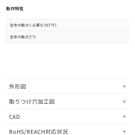
※3 非含有証明書ダウンロード
登録された部品リストについて、当社
動作特性
および当社の共同利用者が、当社の製
下記の非含有証明書をダウンロードするこ
品・サービスに関するお客様との取
とができます。
合意する
キャンセル
引・商談に必要な範囲で利用すること
全体の動きに必要な力(TTF)
をご了承ください。
EU RoHS指令（10物質）の非含有証明書
※当社の共同利用者とは、
"個人情報
全体の動き(TT)
51物質の非含有証明書（当社基準）
の共同利用に関して"
の「1.共同利
※本証明書は発行日時点で非含有を証明す
用者の範囲」に記載されている法人を
るもので、過去に遡って非含有を証明する
指します。
ものではありません。
また、RoHS指令のフタル酸エステル類４
物質の対応では、対応完了までの期間は出
荷製品に未対応品が混在することから備考
欄に対応日を記載しておりました。
外形図
既に当社にて対応品への在庫切替を完了
していることから、特段のことがない限
情報更新：2026/05/21
取りつけ穴加工図
り、2022年1月12日より割愛しておりま
す。
情報更新：2026/05/21
CAD
ログイン/会員登録いただくと、CADデータをダウンロー
RoHS/REACH対応状況
ドすることができます。