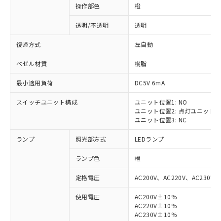
操作部色
橙
透明/不透明
透明
復帰方式
左自動
ベゼル材質
樹脂
最小適用負荷
DC5V 6mA
スイッチユニット構成
ユニット位置1: NO
ユニット位置2: 点灯ユニット
ユニット位置3: NC
ランプ
照光部方式
LEDランプ
ランプ色
橙
定格電圧
AC200V、AC220V、AC230V、
使用電圧
AC200V±10%
AC220V±10%
AC230V±10%