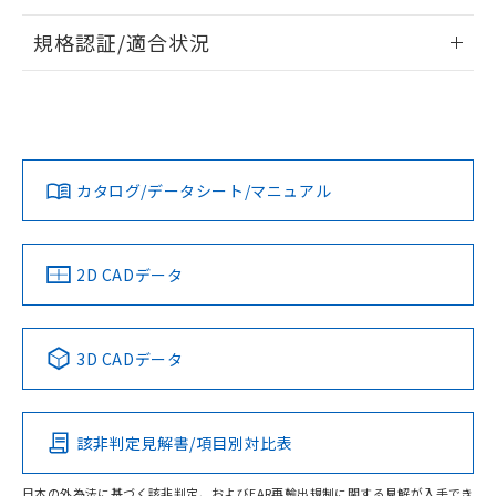
情報更新：2026/7/29
規格認証/適合状況
ログイン/会員登録
EU RoHS
注意事項・凡例
A22NW-2BL-TOA-P102-OEについての規格認証/適合状況に
ついては、「カスタマーサポートセンタ お客様相談室」また
は貴社担当オムロン営業員または販売店にお問い合わせくだ
対応状況
対応予定月
※1
※2
さい。
ダウンロードデータをご利用いただく前に、以下を必ずお読
みください。
カタログ/データシート/マニュアル
対応済み
ソフトウェアの使用条件
お問い合わせ
中国 RoHS
注意事項・凡例
2D CADデータ
中国 RoHS表
※1 ※2
3D CADデータ
Pb
Hg
Cd
Cr(VI)
該非判定見解書/項目別対比表
O
O
O
O
日本の外為法に基づく該非判定、およびEAR再輸出規制に関する見解が入手でき