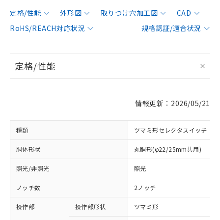
定格/性能
外形図
取りつけ穴加工図
CAD
RoHS/REACH対応状況
規格認証/適合状況
定格/性能
情報更新：2026/05/21
種類
ツマミ形セレクタスイッチ
胴体形状
丸胴形(φ22/25mm共用)
照光/非照光
照光
ノッチ数
2ノッチ
操作部
操作部形状
ツマミ形