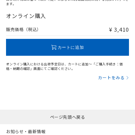
ます。
"対応済み"や非含有の記載がされた商品であっても、流通
在庫等で未対応品が混在する可能性があります。
オンライン購入
非含有品が必要な際は、弊社営業部門もしくは販売店へお
問い合わせください。
¥ 3,410
販売価格（税込）
この製品のRoHS/REACH対応状況ページへ
カートに追加
オンライン購入における出荷予定日は、カートに追加～「ご購入手続き：価
格・納期の確認」画面にてご確認ください。
カートをみる
ページ先頭へ戻る
お知らせ・最新情報