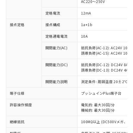
AC220～250V
定格電流
12mA
※1 対応状況
接点定格
接点構成
1a+1b
対応済み：EU RoHS指令（10物質）の
定格通電電流
10A
非含有に対応した製品が提供可能な商品で
開閉能力(AC)
抵抗負荷(AC-12): AC24V 10A/A
す。
誘導負荷(AC-15): AC24V 10A/AC
対応予定：EU RoHS指令（10物質）の非含
ご利用条件
有に対応した製品に切り替える予定のある
開閉能力(DC)
抵抗負荷(DC-12): DC24V 8A/DC
商品です。
誘導負荷(DC-13): DC24V 4A/DC
対応予定なし：EU RoHS指令（10物質）の
以下の条件をお読みいただき、同意のうえ
非含有に非対応の商品で、対応品を出す予
開閉能力説明
測定条件: 周囲温度 20±2℃、
ご利用ください。
定はありません。
調査・確認中：EU RoHS指令（10物質）の
端子仕様
プッシュインPlus端子台
本サービスは、当社制御機器事業取扱
※1 中国RoHS○×表
非含有の対応状況を調査中または確認中の
商品の当社在庫状況および標準価格
商品です。
許容操作頻度
電気的: 最大30回/分
(税抜)を提供させていただくもので
「○」：最大均質材料含有率が中国RoHSの
機械的: 最大30回/分
非該当品：ライセンス料など無形物で、有
す。
基準値以下であることを示します。
害物質有無と関係のない商品です。
当社制御機器事業取扱商品の中には、
絶縁抵抗
100MΩ以上 (DC500Vメガ、
「×」：最大均質材料含有率が中国RoHSの
仕入先様の事情により、非含有部品として
本サービスの対象外となる商品もある
基準値を超えていることを示します。
いたものが、含有品と判明した場合などや
当社は、これら貴社製品のうち、外国
ことをご了承ください。