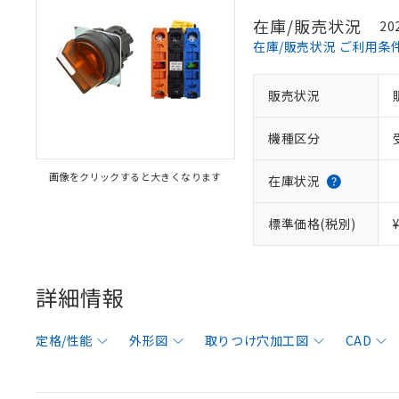
在庫/販売状況
20
在庫/販売状況 ご利用条
販売状況
機種区分
画像をクリックすると大きくなります
在庫状況
標準価格(税別)
詳細情報
定格/性能
外形図
取りつけ穴加工図
CAD