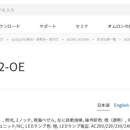
ウンロード
サポート
セミナ
オムロンの
示灯
>
φ22(φ25):照光・非照光・表示灯
>
A22NS / A22NW
>
形式仕様一覧
>
A22
2-OE
日本語
English
 照光, 2ノッチ, 樹脂ベゼル, 左に自動復帰, 操作部色: 橙（透明）, IP
ニット/NC, LEDランプ色: 橙, LEDランプ電圧: AC200/220/230/24