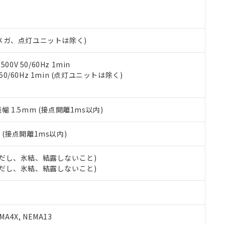
機種、また在庫状況の情報を公開していない機種
ェブサイト上で当社にご登録された部品リストについて、当社およ
書ダウンロード
す。当社販売部門へお問い合わせください。
品・サービスに関するお客様との取引・商談に必要な範囲で利用す
合意する
キャンセル
書をダウンロードすることができます。
利用者とは、
"個人情報の共同利用に関して"
の「1.共同利用者の
00Vメガ、点灯ユニットは除く)
します。
10物質）の非含有証明書
明書（当社基準）
0V 50/60Hz 1min
日時点で非含有を証明するもので、過去に遡って非含有を証明するも
 50/60Hz 1min (点灯ユニットは除く)
令のフタル酸エステル類４物質の対応では、対応完了までの期間は出
備考欄に対応日を記載しておりました。
品への在庫切替を完了していることから、特段のことがない限り、20
振幅 1.5mm (接点開離1ms以内)
す。
2
(接点開離1ms以内)
 (ただし、氷結、結露しないこと)
 (ただし、氷結、結露しないこと)
A4X, NEMA13