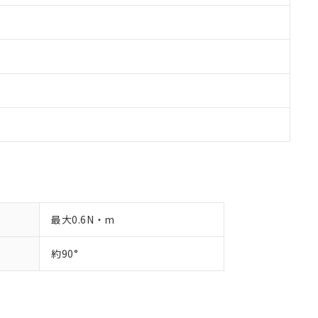
最大0.6N・m
約90°