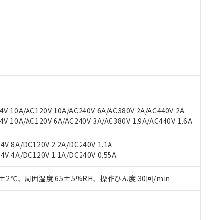
 RoHS指令（10物質）の非含有に対応した製品が提供可能な商品です
oHS指令（10物質）の非含有に対応した製品に切り替える予定のある
 RoHS指令（10物質）の非含有に非対応の商品で、対応品を出す予
 RoHS指令（10物質）の非含有の対応状況を調査中または確認中の
ンス料など無形物で、有害物質有無と関係のない商品です。
○×表
より、非含有部品としていたものが、含有品と判明した場合などやむ
みいただき、同意のうえご利用ください。
材料含有率が中国RoHSの基準値以下であることを示します。
材料含有率が中国RoHSの基準値を超えていることを示します。
、当社制御機器事業取扱商品の当社在庫状況および標準価格(税抜)
ら貴社製品のうち、外国為替および外国貿易法に定める商品（以下｢
質）：
す。当社販売部門へお問い合わせください。
 水銀(Hg) 1000ppm以下、 カドミウム(Cd) 100ppm以下、
たは国外への提供する場合は、日本国政府の輸出許可(または役務取
000ppm以下、ポリ臭化ビフェニル類(PBB) 1000ppm以下、ポリ臭化ジフェニルエーテル類(P
V 10A/AC120V 10A/AC240V 6A/AC380V 2A/AC440V 2A
事業取扱商品の中には、本サービスの対象外となる商品もあること
手続きをとります。
キシル) (DEHP)(別名：DOP) 1000ppm以下、フタル酸ブチルベンジル（BBP） 100
(GB/T26572)：
以下、フタル酸ジイソブチル (DIBP) 1000ppm以下
 10A/AC120V 6A/AC240V 3A/AC380V 1.9A/AC440V 1.6A
び標準価格照会結果は、記載している更新日時点での社内データに
物を破棄する場合は、完全に破砕するなど、違法に輸出されないよ
(水銀) : 1000ppm、 Cd(カドミウム) : 100ppm、
業用監視および制御機器に対する適用除外項目は除く。
覧された時点での実際の在庫および標準価格とは異なる場合がある
1000ppm、 PBBs(ポリ臭化ビフェニル類) : 1000ppm、 PBDEs(ポリ臭化ジフェニルエーテル類
物質については閾値を超える意図的な使用がないことを確認しています。
上の在庫あり
 1000ppm、 DIBP(フタル酸ジイソブチル) : 1000ppm、 BBP(フタル酸ブチルベンジル) :
品を、核兵器、ミサイル、化学兵器、生物兵器またはその他武器並
V 8A/DC120V 2.2A/DC240V 1.1A
チルヘキシル)) : 1000ppm
況および標準価格はお客様のお取引先、またはお客様担当のオムロ
用いたしません。
V 4A/DC120V 1.1A/DC240V 0.55A
ご相談ください。
は満たないが在庫あり
製品を第三者に販売する場合は、上記1、2および3の内容を当該第
機器販売店や当社販売拠点は「
販売ネットワーク
」をご確認くだ
販売先および販売に係わる関係者が違法に輸出するおそれがある場
用期限
0±2℃、周囲湿度 65±5%RH、操作ひん度 30回/min
び標準価格結果を当社の事前の承諾なく第三者に漏洩または開示し
え状況などにより、予定月が前後することがあります。
(最新の在庫状況については、お客様のお取引先、またはお客様担当
（10物質）のすべてが基準値以下であることを示します。
店・当社販売員にご確認ください)
能（部品リスト作成サービス）をご利用いただくには、I-Webメン
使用状況下において有害物質が外部に漏えいし、環境に深刻な影響を
あります。