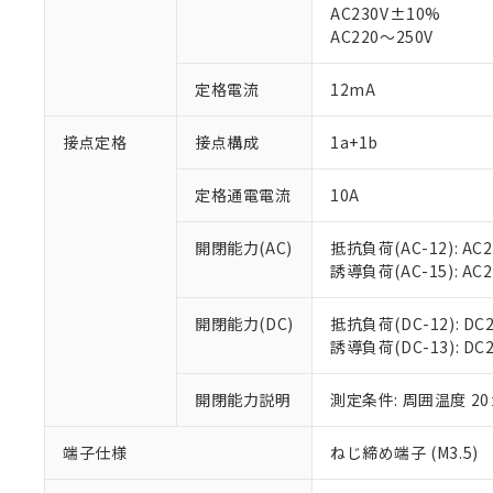
AC230V±10%
対応済み：EU
AC220～250V
対応予定：EU R
対応予定なし：EU
調査・確認中：EU
定格電流
12mA
ご利用条件
非該当品：ライセ
※1 中国RoHS
仕入先様の事情に
接点定格
接点構成
1a+1b
があります。
以下の条件をお読
「○」：最大均質
「×」：最大均質
定格通電電流
10A
本サービスは
当社は、これ
*EU RoHS指令（10物
「－」：未確認で
鉛(Pb) 1000ppm以下、
くものです。
う）を輸出ま
記
説明
六価クロム(Cr(Ⅵ)) 1
開閉能力(AC)
抵抗負荷(AC-12): AC24
当社制御機器
などの必要な
フタル酸ビス(2-エチルヘ
号
*中国RoHS10物質の基準値 
ル（DBP） 1000ppm
誘導負荷(AC-15): AC24V
在庫状況およ
当社は規制貨
Pb(鉛) :1000ppm、 Hg
但し、RoHS指令で産
のであり、閲
ます。
Cr(Ⅵ)(六価クロム) : 
フタル酸エステル類の４
○
一定数以
DBP(フタル酸ジブチル) :
い。
当社は貴社製
開閉能力(DC)
抵抗負荷(DC-12): DC24
DEHP(フタル酸ビス(2-エ
正式な納期状
置等に一切使
誘導負荷(DC-13): DC24
当社販売員に
※2 対応予定月
△
一定数に
当社は、貴社
オムロン制御
また当社は、
※2 環境保護使
開閉能力説明
測定条件: 周囲温度 2
在庫状況およ
部品在庫の切り替
たしません。
－
在庫なし
す。
「ｅ」：有害物質
機器販売
端子仕様
ねじ締め端子 (M3.5)
マイパーツ機
「10」：通常の
ている必要が
味します。