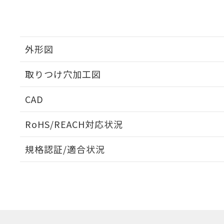
外形図
取りつけ穴加工図
CAD
ログイン/会員登録いただくと、CADデータをダウンロ
RoHS/REACH対応状況
規格認証/適合状況
EU RoHS
注意事項・凡例
UL認証
CSA認証
CEマーキング
ダウンロードデータをご利用いただく前に、以下を必ずお読
Yes
Yes
Yes
対応状況
対応予定月
※1
※2
ソフトウェアの使用条件
対応済み