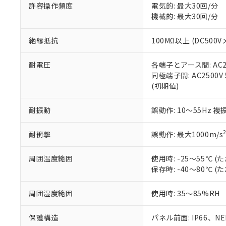
空
受注生産
お客様が当ウ
※3 非含有証明
許容操作頻度
電気的: 最大30回/分
「－」：未確認で
白
が、当社の製
機械的: 最大30回/分
さい。
下記の非含有証明
※当社の共同
絶縁抵抗
100MΩ以上 (DC5
いる法人を指
EU RoHS指令（
51物質の非含有証
耐電圧
各端子とアース間: AC250
※本証明書は発行
同極端子間: AC2500V
また、RoHS指
(初期値)
混在することから
既に当社にて対応
耐振動
誤動作: 10～55Hz 複
り割愛しておりま
耐衝撃
誤動作: 最大1000m/s
周囲温度範囲
使用時: -25～55℃
保存時: -40～80℃
周囲湿度範囲
使用時: 35～85%RH
保護構造
パネル前面: IP66、NEM