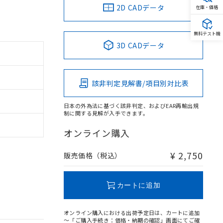
2D CADデータ
在庫・価格
無料テスト機
3D CADデータ
該非判定見解書/項目別対比表
日本の外為法に基づく該非判定、およびEAR再輸出規
制に関する見解が入手できます。
オンライン購入
¥ 2,750
販売価格（税込）
カートに追加
オンライン購入における出荷予定日は、カートに追加
～「ご購入手続き：価格・納期の確認」画面にてご確