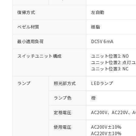
復帰方式
左自動
ベゼル材質
樹脂
最小適用負荷
DC5V 6mA
スイッチユニット構成
ユニット位置1: NO
ユニット位置2: 点灯
ユニット位置3: NC
ランプ
照光部方式
LEDランプ
ランプ色
橙
定格電圧
AC200V、AC220V、A
使用電圧
AC200V±10%
※1 対応状況
AC220V±10%