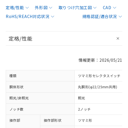
定格/性能
外形図
取りつけ穴加工図
CAD
RoHS/REACH対応状況
規格認証/適合状況
定格/性能
情報更新：2026/05/21
種類
ツマミ形セレクタスイッチ
胴体形状
丸胴形(φ22/25mm共用)
照光/非照光
照光
ノッチ数
2ノッチ
操作部
操作部形状
ツマミ形