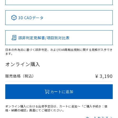
中国 RoHS表
※1 ※2
3D CADデータ
Pb
Hg
Cd
Cr(VI)
該非判定見解書/項目別対比表
X
O
O
O
日本の外為法に基づく該非判定、およびEAR再輸出規制に関する見解が入手でき
ます。
"対応済み"や非含有の記載がされた商品であっても、流通
在庫等で未対応品が混在する可能性があります。
オンライン購入
非含有品が必要な際は、弊社営業部門もしくは販売店へお
問い合わせください。
¥ 3,190
販売価格（税込）
この製品のRoHS/REACH対応状況ページへ
カートに追加
オンライン購入における出荷予定日は、カートに追加～「ご購入手続き：価
格・納期の確認」画面にてご確認ください。