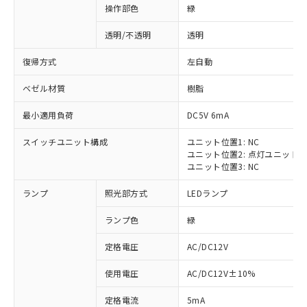
操作部色
緑
透明/不透明
透明
復帰方式
左自動
ベゼル材質
樹脂
最小適用負荷
DC5V 6mA
スイッチユニット構成
ユニット位置1: NC
ユニット位置2: 点灯ユニット
ユニット位置3: NC
ランプ
照光部方式
LEDランプ
ランプ色
緑
定格電圧
AC/DC12V
※1 対応状況
使用電圧
AC/DC12V±10%
定格電流
5mA
対応済み：EU RoHS指令（10物質）の