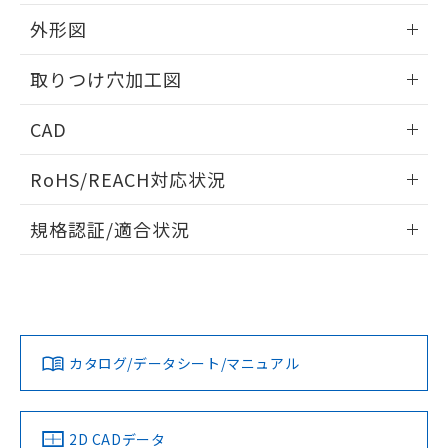
51物質の非含有証明書（当社基準）
の共同利用に関して"
の「1.共同利
※本証明書は発行日時点で非含有を証明す
外形図
用者の範囲」に記載されている法人を
るもので、過去に遡って非含有を証明する
指します。
ものではありません。
情報更新：2026/05/21
取りつけ穴加工図
また、RoHS指令のフタル酸エステル類４
物質の対応では、対応完了までの期間は出
情報更新：2026/05/21
CAD
荷製品に未対応品が混在することから備考
欄に対応日を記載しておりました。
ログイン/会員登録いただくと、CADデータをダウンロー
既に当社にて対応品への在庫切替を完了
RoHS/REACH対応状況
ドすることができます。
していることから、特段のことがない限
り、2022年1月12日より割愛しておりま
情報更新：2026/7/29
規格認証/適合状況
す。
ログイン/会員登録
EU RoHS
注意事項・凡例
A22NW-2BL-TGA-P202-GBについての規格認証/適合状況に
ついては、「カスタマーサポートセンタ お客様相談室」また
は貴社担当オムロン営業員または販売店にお問い合わせくだ
対応状況
対応予定月
※1
※2
さい。
ダウンロードデータをご利用いただく前に、以下を必ずお読
みください。
カタログ/データシート/マニュアル
対応済み
ソフトウェアの使用条件
お問い合わせ
中国 RoHS
注意事項・凡例
2D CADデータ