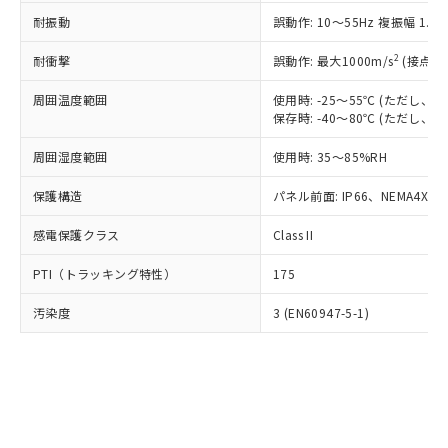
○
一定数以上の在庫あり
ニル類) : 1000ppm、 PBDEs(ポリ臭化ジフェニルエーテ
当社は規制貨物を破棄する場合は、完
ル) (DEHP)(別名：DOP) 1000ppm以下、フタル酸ブチ
正式な納期状況および標準価格はお客
ル類) : 1000ppm、
耐振動
誤動作: 10～55Hz 複振幅 1.
ルベンジル（BBP） 1000ppm以下、フタル酸ジブチル
全に破砕するなど、違法に輸出されな
DBP(フタル酸ジブチル) : 1000ppm、 DIBP(フタル酸ジ
様のお取引先、またはお客様担当のオ
（DBP） 1000ppm以下、フタル酸ジイソブチル
イソブチル) : 1000ppm、 BBP(フタル酸ブチルベンジ
△
一定数には満たないが在庫あり
いよう必要な手段を講じます。
ムロン制御機器販売店・当社販売員に
(DIBP) 1000ppm以下
2
耐衝撃
ル) : 1000ppm、
誤動作: 最大1000m/s
(接点開
当社は貴社製品を、核兵器、ミサイ
但し、RoHS指令で産業用監視および制御機器に対する
DEHP(フタル酸ビス(2-エチルヘキシル)) : 1000ppm
ご相談ください。
適用除外項目は除く。
ル、化学兵器、生物兵器またはその他
－
在庫なし(最新の在庫状況につ
オムロン制御機器販売店や当社販売拠
周囲温度範囲
使用時: -25～55℃ (ただし
フタル酸エステル類の４物質については閾値を超える意
武器並びにこれらの製造装置等に一切
いては、お客様のお取引先、ま
図的な使用がないことを確認しています。
保存時: -40～80℃ (ただし
点は「
販売ネットワーク
」をご確認
※2 環境保護使用期限
使用いたしません。
たはお客様担当のオムロン制御
ください。
当社は、貴社製品を第三者に販売する
周囲湿度範囲
使用時: 35～85%RH
機器販売店・当社販売員にご確
在庫状況および標準価格結果を当社の
※2 対応予定月
「ｅ」：有害物質（10物質）のすべてが基
場合は、上記1、2および3の内容を当
認ください)
事前の承諾なく第三者に漏洩または開
準値以下であることを示します。
保護構造
パネル前面: IP66、NEMA4X, N
該第三者に通知します。また当社は、
示しないようお願いします。
部品在庫の切り替え状況などにより、予定
「10」：通常の使用状況下において有害物
販売先および販売に係わる関係者が違
マイパーツ機能（部品リスト作成サー
空
受注生産機種、また在庫状況の
感電保護クラス
Class II
月が前後することがあります。
質が外部に漏えいし、環境に深刻な影響を
法に輸出するおそれがある場合は、取
ビス）をご利用いただくには、I-Web
白
情報を公開していない機種
及ぼさない年数を意味します。
り引きをいたしません。
メンバーズにご登録されている必要が
PTI（トラッキング特性）
175
「－」：未確認です。当社販売部門へお問
あります。
い合わせください。
お客様が当ウェブサイト上で当社にご
汚染度
3 (EN60947-5-1)
※3 非含有証明書ダウンロード
登録された部品リストについて、当社
および当社の共同利用者が、当社の製
下記の非含有証明書をダウンロードするこ
品・サービスに関するお客様との取
とができます。
合意する
キャンセル
引・商談に必要な範囲で利用すること
をご了承ください。
EU RoHS指令（10物質）の非含有証明書
※当社の共同利用者とは、
"個人情報