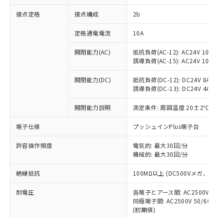
非含有に対応した製品が提供可能な商品で
接点定格
接点構成
2b
す。
対応予定：EU RoHS指令（10物質）の非含
ご利用条件
定格通電電流
10A
有に対応した製品に切り替える予定のある
商品です。
開閉能力(AC)
抵抗負荷(AC-12): AC24V 10A/A
対応予定なし：EU RoHS指令（10物質）の
誘導負荷(AC-15): AC24V 10A/AC
以下の条件をお読みいただき、同意のうえ
非含有に非対応の商品で、対応品を出す予
ご利用ください。
定はありません。
開閉能力(DC)
抵抗負荷(DC-12): DC24V 8A/DC
調査・確認中：EU RoHS指令（10物質）の
誘導負荷(DC-13): DC24V 4A/DC
本サービスは、当社制御機器事業取扱
※1 中国RoHS○×表
非含有の対応状況を調査中または確認中の
商品の当社在庫状況および標準価格
開閉能力説明
測定条件: 周囲温度 20±2℃、
商品です。
(税抜)を提供させていただくもので
「○」：最大均質材料含有率が中国RoHSの
非該当品：ライセンス料など無形物で、有
す。
端子仕様
プッシュインPlus端子台
基準値以下であることを示します。
害物質有無と関係のない商品です。
当社制御機器事業取扱商品の中には、
「×」：最大均質材料含有率が中国RoHSの
仕入先様の事情により、非含有部品として
本サービスの対象外となる商品もある
許容操作頻度
電気的: 最大30回/分
基準値を超えていることを示します。
いたものが、含有品と判明した場合などや
当社は、これら貴社製品のうち、外国
ことをご了承ください。
機械的: 最大30回/分
「－」：未確認です。当社販売部門へお問
むを得ず変更することがあります。
為替および外国貿易法に定める商品
在庫状況および標準価格照会結果は、
い合わせください。
（以下｢規制貨物等」という）を輸出
絶縁抵抗
100MΩ以上 (DC500Vメガ、
記載している更新日時点での社内デー
*EU RoHS指令（10物質）：
または国外への提供する場合は、日本
記
タに基づき作成されるものであり、閲
説明
鉛(Pb) 1000ppm以下、 水銀(Hg) 1000ppm以下、 カド
*中国RoHS10物質の基準値 (GB/T26572)：
国政府の輸出許可(または役務取引許
耐電圧
各端子とアース間: AC2500V 50/
号
覧された時点での実際の在庫および標
ミウム(Cd) 100ppm以下、
Pb(鉛) :1000ppm、 Hg(水銀) : 1000ppm、 Cd(カドミウ
同極端子間: AC2500V 50/60
可)を取得するなどの必要な手続きを
六価クロム(Cr(Ⅵ)) 1000ppm以下、ポリ臭化ビフェニル
ム) : 100ppm、
準価格とは異なる場合があることをご
類(PBB) 1000ppm以下、ポリ臭化ジフェニルエーテル類
(初期値)
Cr(Ⅵ)(六価クロム) : 1000ppm、 PBBs(ポリ臭化ビフェ
とります。
了承ください。
(PBDE) 1000ppm以下、フタル酸ビス(2-エチルヘキシ