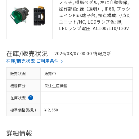
ノッチ, 樹脂ベゼル, 左に自動復帰,
操作部色: 緑（透明）, IP66, プッシ
ュインPlus端子台, 接点構成: -/点灯
ユニット/NC, LEDランプ色: 緑,
LEDランプ電圧: AC100/110/120V
在庫/販売状況
2026/08/07 00:00 情報更新
在庫/販売状況 ご利用条件
販売状況
販売中
機種区分
受注生産機種
在庫状況
標準価格(税別)
¥ 2,650
詳細情報