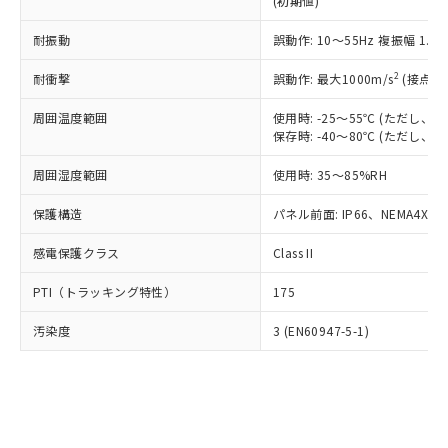
(初期値)
了承ください。
(PBDE) 1000ppm以下、フタル酸ビス(2-エチルヘキシ
○
一定数以上の在庫あり
ニル類) : 1000ppm、 PBDEs(ポリ臭化ジフェニルエーテ
当社は規制貨物を破棄する場合は、完
ル) (DEHP)(別名：DOP) 1000ppm以下、フタル酸ブチ
正式な納期状況および標準価格はお客
ル類) : 1000ppm、
ルベンジル（BBP） 1000ppm以下、フタル酸ジブチル
全に破砕するなど、違法に輸出されな
耐振動
DBP(フタル酸ジブチル) : 1000ppm、 DIBP(フタル酸ジ
誤動作: 10～55Hz 複振幅 1.
様のお取引先、またはお客様担当のオ
（DBP） 1000ppm以下、フタル酸ジイソブチル
イソブチル) : 1000ppm、 BBP(フタル酸ブチルベンジ
△
一定数には満たないが在庫あり
いよう必要な手段を講じます。
ムロン制御機器販売店・当社販売員に
(DIBP) 1000ppm以下
ル) : 1000ppm、
2
耐衝撃
誤動作: 最大1000m/s
(接点開
当社は貴社製品を、核兵器、ミサイ
但し、RoHS指令で産業用監視および制御機器に対する
DEHP(フタル酸ビス(2-エチルヘキシル)) : 1000ppm
ご相談ください。
適用除外項目は除く。
ル、化学兵器、生物兵器またはその他
－
在庫なし(最新の在庫状況につ
オムロン制御機器販売店や当社販売拠
フタル酸エステル類の４物質については閾値を超える意
周囲温度範囲
使用時: -25～55℃ (ただし
武器並びにこれらの製造装置等に一切
いては、お客様のお取引先、ま
図的な使用がないことを確認しています。
点は「
販売ネットワーク
」をご確認
保存時: -40～80℃ (ただし
※2 環境保護使用期限
使用いたしません。
たはお客様担当のオムロン制御
ください。
当社は、貴社製品を第三者に販売する
機器販売店・当社販売員にご確
在庫状況および標準価格結果を当社の
周囲湿度範囲
使用時: 35～85%RH
※2 対応予定月
「ｅ」：有害物質（10物質）のすべてが基
場合は、上記1、2および3の内容を当
認ください)
事前の承諾なく第三者に漏洩または開
準値以下であることを示します。
該第三者に通知します。また当社は、
示しないようお願いします。
保護構造
パネル前面: IP66、NEMA4X, N
部品在庫の切り替え状況などにより、予定
「10」：通常の使用状況下において有害物
販売先および販売に係わる関係者が違
マイパーツ機能（部品リスト作成サー
空
受注生産機種、また在庫状況の
月が前後することがあります。
質が外部に漏えいし、環境に深刻な影響を
法に輸出するおそれがある場合は、取
感電保護クラス
Class II
ビス）をご利用いただくには、I-Web
白
情報を公開していない機種
及ぼさない年数を意味します。
り引きをいたしません。
メンバーズにご登録されている必要が
「－」：未確認です。当社販売部門へお問
PTI（トラッキング特性）
175
あります。
い合わせください。
お客様が当ウェブサイト上で当社にご
※3 非含有証明書ダウンロード
汚染度
3 (EN60947-5-1)
登録された部品リストについて、当社
および当社の共同利用者が、当社の製
下記の非含有証明書をダウンロードするこ
品・サービスに関するお客様との取
とができます。
合意する
キャンセル
引・商談に必要な範囲で利用すること
をご了承ください。
EU RoHS指令（10物質）の非含有証明書
※当社の共同利用者とは、
"個人情報