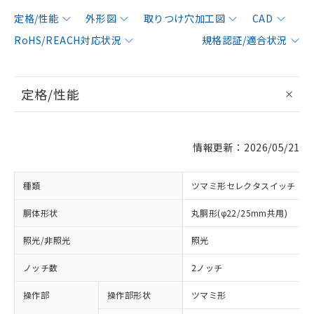
定格/性能
外形図
取りつけ穴加工図
CAD
RoHS/REACH対応状況
規格認証/適合状況
定格/性能
情報更新：2026/05/21
種類
ツマミ形セレクタスイッチ
胴体形状
丸胴形(φ22/25mm共用)
照光/非照光
照光
ノッチ数
2ノッチ
操作部
操作部形状
ツマミ形