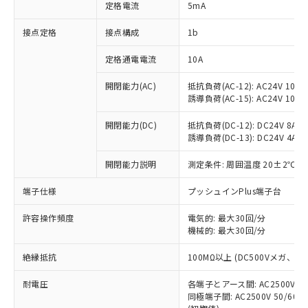
対応済み：EU RoHS指令（10物質）の
定格電流
5mA
非含有に対応した製品が提供可能な商品で
す。
接点定格
接点構成
1b
対応予定：EU RoHS指令（10物質）の非含
ご利用条件
有に対応した製品に切り替える予定のある
定格通電電流
10A
商品です。
開閉能力(AC)
抵抗負荷(AC-12): AC24V 10A/A
対応予定なし：EU RoHS指令（10物質）の
以下の条件をお読みいただき、同意のうえ
誘導負荷(AC-15): AC24V 10A/AC
非含有に非対応の商品で、対応品を出す予
ご利用ください。
定はありません。
開閉能力(DC)
抵抗負荷(DC-12): DC24V 8A/DC
調査・確認中：EU RoHS指令（10物質）の
本サービスは、当社制御機器事業取扱
誘導負荷(DC-13): DC24V 4A/DC
※1 中国RoHS○×表
非含有の対応状況を調査中または確認中の
商品の当社在庫状況および標準価格
商品です。
開閉能力説明
測定条件: 周囲温度 20±2℃、
(税抜)を提供させていただくもので
「○」：最大均質材料含有率が中国RoHSの
非該当品：ライセンス料など無形物で、有
す。
基準値以下であることを示します。
害物質有無と関係のない商品です。
端子仕様
プッシュインPlus端子台
当社制御機器事業取扱商品の中には、
「×」：最大均質材料含有率が中国RoHSの
仕入先様の事情により、非含有部品として
本サービスの対象外となる商品もある
基準値を超えていることを示します。
いたものが、含有品と判明した場合などや
許容操作頻度
電気的: 最大30回/分
当社は、これら貴社製品のうち、外国
ことをご了承ください。
「－」：未確認です。当社販売部門へお問
機械的: 最大30回/分
むを得ず変更することがあります。
為替および外国貿易法に定める商品
在庫状況および標準価格照会結果は、
い合わせください。
（以下｢規制貨物等」という）を輸出
記載している更新日時点での社内デー
絶縁抵抗
100MΩ以上 (DC500Vメガ、
*EU RoHS指令（10物質）：
または国外への提供する場合は、日本
記
タに基づき作成されるものであり、閲
説明
鉛(Pb) 1000ppm以下、 水銀(Hg) 1000ppm以下、 カド
*中国RoHS10物質の基準値 (GB/T26572)：
国政府の輸出許可(または役務取引許
号
覧された時点での実際の在庫および標
ミウム(Cd) 100ppm以下、
耐電圧
Pb(鉛) :1000ppm、 Hg(水銀) : 1000ppm、 Cd(カドミウ
各端子とアース間: AC2500V 50/
可)を取得するなどの必要な手続きを
六価クロム(Cr(Ⅵ)) 1000ppm以下、ポリ臭化ビフェニル
ム) : 100ppm、
準価格とは異なる場合があることをご
同極端子間: AC2500V 50/60
類(PBB) 1000ppm以下、ポリ臭化ジフェニルエーテル類
Cr(Ⅵ)(六価クロム) : 1000ppm、 PBBs(ポリ臭化ビフェ
とります。