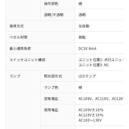
操作部色
緑
透明/不透明
透明
復帰方式
左自動
ベゼル材質
樹脂
最小適用負荷
DC5V 6mA
スイッチユニット構成
ユニット位置2: 点灯ユニット
ユニット位置3: NC
ランプ
照光部方式
LEDランプ
ランプ色
緑
定格電圧
AC100V、AC110V、AC120V
使用電圧
AC100V±10%
AC110V±10%
※1 対応状況
AC100～130V