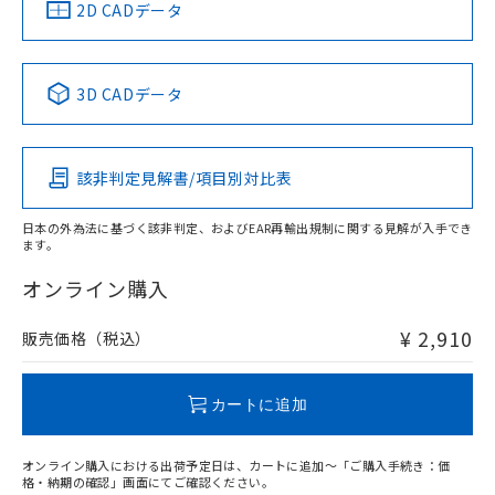
中国 RoHS
注意事項・凡例
2D CADデータ
中国 RoHS表
※1 ※2
3D CADデータ
Pb
Hg
Cd
Cr(VI)
該非判定見解書/項目別対比表
O
O
O
O
日本の外為法に基づく該非判定、およびEAR再輸出規制に関する見解が入手でき
ます。
"対応済み"や非含有の記載がされた商品であっても、流通
在庫等で未対応品が混在する可能性があります。
オンライン購入
非含有品が必要な際は、弊社営業部門もしくは販売店へお
問い合わせください。
¥ 2,910
販売価格（税込）
この製品のRoHS/REACH対応状況ページへ
カートに追加
オンライン購入における出荷予定日は、カートに追加～「ご購入手続き：価
格・納期の確認」画面にてご確認ください。