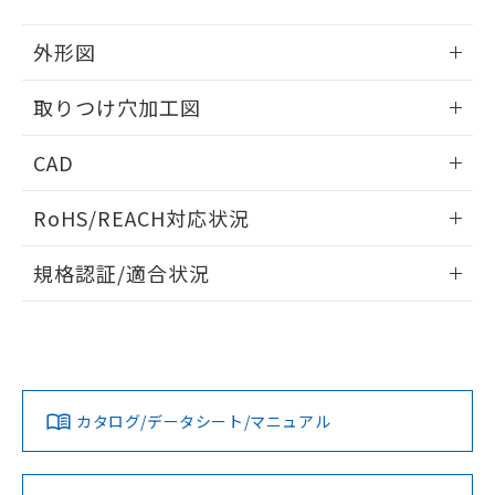
51物質の非含有証明書（当社基準）
の共同利用に関して"
の「1.共同利
※本証明書は発行日時点で非含有を証明す
用者の範囲」に記載されている法人を
外形図
るもので、過去に遡って非含有を証明する
指します。
ものではありません。
情報更新：2026/05/21
取りつけ穴加工図
また、RoHS指令のフタル酸エステル類４
物質の対応では、対応完了までの期間は出
情報更新：2026/05/21
荷製品に未対応品が混在することから備考
CAD
欄に対応日を記載しておりました。
既に当社にて対応品への在庫切替を完了
ログイン/会員登録いただくと、CADデータをダウンロー
RoHS/REACH対応状況
していることから、特段のことがない限
ドすることができます。
り、2022年1月12日より割愛しておりま
情報更新：2026/7/29
す。
規格認証/適合状況
ログイン/会員登録
EU RoHS
注意事項・凡例
A22NW-2BL-TGA-P002-GDについての規格認証/適合状況に
ついては、「カスタマーサポートセンタ お客様相談室」また
は貴社担当オムロン営業員または販売店にお問い合わせくだ
対応状況
対応予定月
※1
※2
さい。
ダウンロードデータをご利用いただく前に、以下を必ずお読
みください。
カタログ/データシート/マニュアル
対応済み
ソフトウェアの使用条件
お問い合わせ