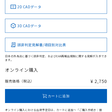
船舶規格）
船舶規格）
船舶規格）
船舶規格
中国 RoHS
注意事項・凡例
2D CADデータ
No
No
No
No
中国 RoHS表
※1 ※2
3D CADデータ
この製品の規格認証/適合状況ページへ
Pb
Hg
Cd
Cr(VI)
その他の認証はこちらのページからご検索ください
該非判定見解書/項目別対比表
O
O
O
O
日本の外為法に基づく該非判定、およびEAR再輸出規制に関する見解が入手でき
ます。
"対応済み"や非含有の記載がされた商品であっても、流通
在庫等で未対応品が混在する可能性があります。
オンライン購入
非含有品が必要な際は、弊社営業部門もしくは販売店へお
問い合わせください。
¥ 2,750
販売価格（税込）
この製品のRoHS/REACH対応状況ページへ
カートに追加
オンライン購入における出荷予定日は、カートに追加～「ご購入手続き：価