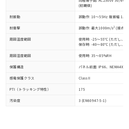
類(PBB) 1000ppm以下、ポリ臭化ジフェニルエーテル類
同極端子間: AC2500V 50/60
Cr(Ⅵ)(六価クロム) : 1000ppm、 PBBs(ポリ臭化ビフェ
とります。
了承ください。
(PBDE) 1000ppm以下、フタル酸ビス(2-エチルヘキシ
○
一定数以上の在庫あり
ニル類) : 1000ppm、 PBDEs(ポリ臭化ジフェニルエーテ
(初期値)
当社は規制貨物を破棄する場合は、完
ル) (DEHP)(別名：DOP) 1000ppm以下、フタル酸ブチ
正式な納期状況および標準価格はお客
ル類) : 1000ppm、
ルベンジル（BBP） 1000ppm以下、フタル酸ジブチル
全に破砕するなど、違法に輸出されな
DBP(フタル酸ジブチル) : 1000ppm、 DIBP(フタル酸ジ
様のお取引先、またはお客様担当のオ
耐振動
誤動作: 10～55Hz 複振幅 1.
（DBP） 1000ppm以下、フタル酸ジイソブチル
イソブチル) : 1000ppm、 BBP(フタル酸ブチルベンジ
△
一定数には満たないが在庫あり
いよう必要な手段を講じます。
ムロン制御機器販売店・当社販売員に
(DIBP) 1000ppm以下
ル) : 1000ppm、
当社は貴社製品を、核兵器、ミサイ
但し、RoHS指令で産業用監視および制御機器に対する
DEHP(フタル酸ビス(2-エチルヘキシル)) : 1000ppm
ご相談ください。
2
耐衝撃
誤動作: 最大1000m/s
(接点開
適用除外項目は除く。
ル、化学兵器、生物兵器またはその他
－
在庫なし(最新の在庫状況につ
オムロン制御機器販売店や当社販売拠
フタル酸エステル類の４物質については閾値を超える意
武器並びにこれらの製造装置等に一切
いては、お客様のお取引先、ま
周囲温度範囲
図的な使用がないことを確認しています。
使用時: -25～55℃ (ただし
点は「
販売ネットワーク
」をご確認
※2 環境保護使用期限
使用いたしません。
保存時: -40～80℃ (ただし
たはお客様担当のオムロン制御
ください。
当社は、貴社製品を第三者に販売する
機器販売店・当社販売員にご確
在庫状況および標準価格結果を当社の
※2 対応予定月
「ｅ」：有害物質（10物質）のすべてが基
周囲湿度範囲
使用時: 35～85%RH
場合は、上記1、2および3の内容を当
認ください)
事前の承諾なく第三者に漏洩または開
準値以下であることを示します。
該第三者に通知します。また当社は、
示しないようお願いします。
保護構造
パネル前面: IP66、NEMA4X, N
部品在庫の切り替え状況などにより、予定
「10」：通常の使用状況下において有害物
販売先および販売に係わる関係者が違
マイパーツ機能（部品リスト作成サー
空
受注生産機種、また在庫状況の
月が前後することがあります。
質が外部に漏えいし、環境に深刻な影響を
法に輸出するおそれがある場合は、取
ビス）をご利用いただくには、I-Web
白
情報を公開していない機種
感電保護クラス
Class II
及ぼさない年数を意味します。
り引きをいたしません。
メンバーズにご登録されている必要が
「－」：未確認です。当社販売部門へお問
あります。
PTI（トラッキング特性）
175
い合わせください。
お客様が当ウェブサイト上で当社にご
※3 非含有証明書ダウンロード
登録された部品リストについて、当社
汚染度
3 (EN60947-5-1)
および当社の共同利用者が、当社の製
下記の非含有証明書をダウンロードするこ
品・サービスに関するお客様との取
とができます。
合意する
キャンセル
引・商談に必要な範囲で利用すること
をご了承ください。
EU RoHS指令（10物質）の非含有証明書