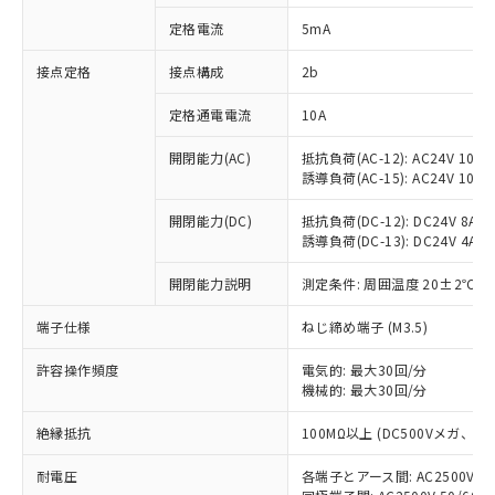
対応済み：EU RoHS指令（10物質）の
定格電流
5mA
非含有に対応した製品が提供可能な商品で
す。
接点定格
接点構成
2b
対応予定：EU RoHS指令（10物質）の非含
ご利用条件
有に対応した製品に切り替える予定のある
定格通電電流
10A
商品です。
対応予定なし：EU RoHS指令（10物質）の
開閉能力(AC)
抵抗負荷(AC-12): AC24V 10A/A
以下の条件をお読みいただき、同意のうえ
非含有に非対応の商品で、対応品を出す予
誘導負荷(AC-15): AC24V 10A/AC
ご利用ください。
定はありません。
調査・確認中：EU RoHS指令（10物質）の
開閉能力(DC)
抵抗負荷(DC-12): DC24V 8A/DC
本サービスは、当社制御機器事業取扱
※1 中国RoHS○×表
誘導負荷(DC-13): DC24V 4A/DC
非含有の対応状況を調査中または確認中の
商品の当社在庫状況および標準価格
商品です。
(税抜)を提供させていただくもので
開閉能力説明
測定条件: 周囲温度 20±2℃、
「○」：最大均質材料含有率が中国RoHSの
非該当品：ライセンス料など無形物で、有
す。
基準値以下であることを示します。
害物質有無と関係のない商品です。
当社制御機器事業取扱商品の中には、
端子仕様
ねじ締め端子 (M3.5)
「×」：最大均質材料含有率が中国RoHSの
仕入先様の事情により、非含有部品として
本サービスの対象外となる商品もある
基準値を超えていることを示します。
いたものが、含有品と判明した場合などや
当社は、これら貴社製品のうち、外国
ことをご了承ください。
許容操作頻度
電気的: 最大30回/分
「－」：未確認です。当社販売部門へお問
むを得ず変更することがあります。
為替および外国貿易法に定める商品
機械的: 最大30回/分
在庫状況および標準価格照会結果は、
い合わせください。
（以下｢規制貨物等」という）を輸出
記載している更新日時点での社内デー
*EU RoHS指令（10物質）：
または国外への提供する場合は、日本
絶縁抵抗
100MΩ以上 (DC500Vメガ、
記
タに基づき作成されるものであり、閲
説明
鉛(Pb) 1000ppm以下、 水銀(Hg) 1000ppm以下、 カド
*中国RoHS10物質の基準値 (GB/T26572)：
国政府の輸出許可(または役務取引許
号
覧された時点での実際の在庫および標
ミウム(Cd) 100ppm以下、
Pb(鉛) :1000ppm、 Hg(水銀) : 1000ppm、 Cd(カドミウ
耐電圧
各端子とアース間: AC2500V 50/
可)を取得するなどの必要な手続きを
六価クロム(Cr(Ⅵ)) 1000ppm以下、ポリ臭化ビフェニル
ム) : 100ppm、
準価格とは異なる場合があることをご