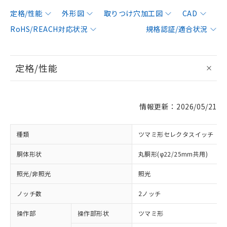
定格/性能
外形図
取りつけ穴加工図
CAD
RoHS/REACH対応状況
規格認証/適合状況
定格/性能
情報更新：2026/05/21
種類
ツマミ形セレクタスイッチ
胴体形状
丸胴形(φ22/25mm共用)
照光/非照光
照光
ノッチ数
2ノッチ
操作部
操作部形状
ツマミ形