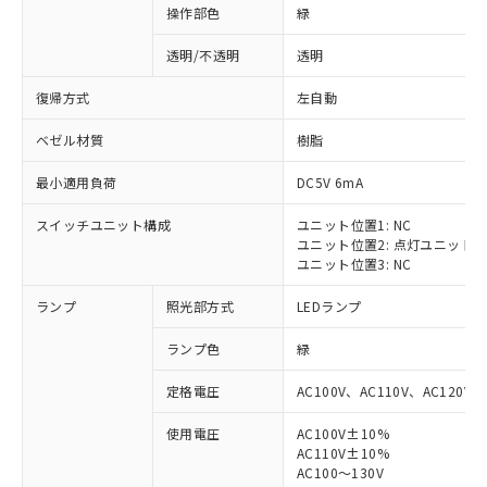
操作部色
緑
透明/不透明
透明
復帰方式
左自動
ベゼル材質
樹脂
最小適用負荷
DC5V 6mA
スイッチユニット構成
ユニット位置1: NC
ユニット位置2: 点灯ユニット
ユニット位置3: NC
ランプ
照光部方式
LEDランプ
ランプ色
緑
定格電圧
AC100V、AC110V、AC120V
使用電圧
AC100V±10%
※1 対応状況
AC110V±10%
AC100～130V