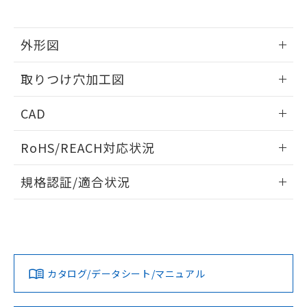
※当社の共同利用者とは、
"個人情報
51物質の非含有証明書（当社基準）
の共同利用に関して"
の「1.共同利
※本証明書は発行日時点で非含有を証明す
用者の範囲」に記載されている法人を
るもので、過去に遡って非含有を証明する
外形図
指します。
ものではありません。
情報更新：2026/05/21
また、RoHS指令のフタル酸エステル類４
取りつけ穴加工図
物質の対応では、対応完了までの期間は出
荷製品に未対応品が混在することから備考
情報更新：2026/05/21
CAD
欄に対応日を記載しておりました。
既に当社にて対応品への在庫切替を完了
ログイン/会員登録いただくと、CADデータをダウンロー
していることから、特段のことがない限
RoHS/REACH対応状況
ドすることができます。
り、2022年1月12日より割愛しておりま
す。
情報更新：2026/7/29
規格認証/適合状況
ログイン/会員登録
EU RoHS
注意事項・凡例
UL認証
CSA認証
CEマーキング
Yes
Yes
Yes
対応状況
対応予定月
※1
※2
ダウンロードデータをご利用いただく前に、以下を必ずお読
みください。
カタログ/データシート/マニュアル
対応済み
ソフトウェアの使用条件
LR型式承認
DNV型式承認
BV型式承認
KR型式承
（イギリス
（ノルウェー
（フランス
（韓国