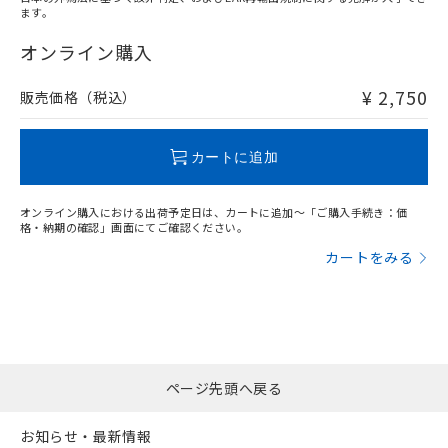
ます。
"対応済み"や非含有の記載がされた商品であっても、流通
在庫等で未対応品が混在する可能性があります。
オンライン購入
非含有品が必要な際は、弊社営業部門もしくは販売店へお
問い合わせください。
¥ 2,750
販売価格（税込）
この製品のRoHS/REACH対応状況ページへ
カートに追加
オンライン購入における出荷予定日は、カートに追加～「ご購入手続き：価
格・納期の確認」画面にてご確認ください。
カートをみる
ページ先頭へ戻る
お知らせ・最新情報