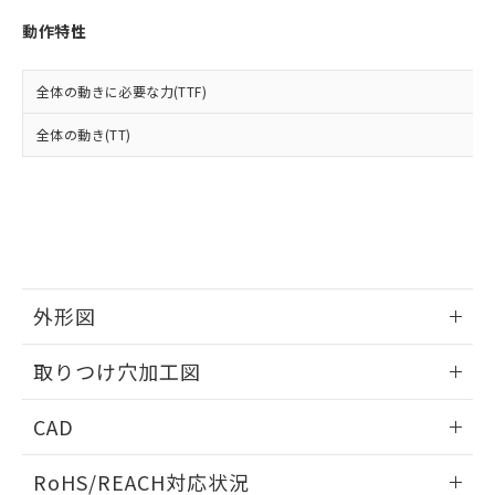
※3 非含有証明書ダウンロード
登録された部品リストについて、当社
動作特性
および当社の共同利用者が、当社の製
下記の非含有証明書をダウンロードするこ
品・サービスに関するお客様との取
とができます。
合意する
キャンセル
引・商談に必要な範囲で利用すること
全体の動きに必要な力(TTF)
をご了承ください。
EU RoHS指令（10物質）の非含有証明書
※当社の共同利用者とは、
"個人情報
全体の動き(TT)
51物質の非含有証明書（当社基準）
の共同利用に関して"
の「1.共同利
※本証明書は発行日時点で非含有を証明す
用者の範囲」に記載されている法人を
るもので、過去に遡って非含有を証明する
指します。
ものではありません。
また、RoHS指令のフタル酸エステル類４
物質の対応では、対応完了までの期間は出
荷製品に未対応品が混在することから備考
欄に対応日を記載しておりました。
外形図
既に当社にて対応品への在庫切替を完了
していることから、特段のことがない限
情報更新：2026/05/21
取りつけ穴加工図
り、2022年1月12日より割愛しておりま
す。
情報更新：2026/05/21
CAD
ログイン/会員登録いただくと、CADデータをダウンロー
RoHS/REACH対応状況
ドすることができます。