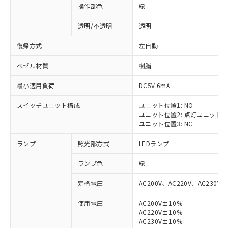
操作部色
緑
透明/不透明
透明
復帰方式
左自動
ベゼル材質
樹脂
最小適用負荷
DC5V 6mA
スイッチユニット構成
ユニット位置1: NO
ユニット位置2: 点灯ユニット
ユニット位置3: NC
ランプ
照光部方式
LEDランプ
ランプ色
緑
定格電圧
AC200V、AC220V、AC230V、
使用電圧
AC200V±10%
AC220V±10%
AC230V±10%