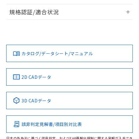
情報更新：2026/7/29
規格認証/適合状況
ログイン/会員登録
EU RoHS
注意事項・凡例
UL認証
CSA認証
CEマーキング
Yes
Yes
Yes
対応状況
対応予定月
※1
※2
ダウンロードデータをご利用いただく前に、以下を必ずお読
みください。
カタログ/データシート/マニュアル
対応済み
ソフトウェアの使用条件
LR型式承認
DNV型式承認
BV型式承認
KR型式承
（イギリス
（ノルウェー
（フランス
（韓国
船舶規格）
船舶規格）
船舶規格）
船舶規格
中国 RoHS
注意事項・凡例
2D CADデータ
No
No
No
No
中国 RoHS表
※1 ※2
3D CADデータ
この製品の規格認証/適合状況ページへ
Pb
Hg
Cd
Cr(VI)
その他の認証はこちらのページからご検索ください
該非判定見解書/項目別対比表
O
O
O
O
日本の外為法に基づく該非判定、およびEAR再輸出規制に関する見解が入手でき