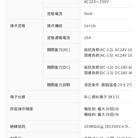
AC220～250V
定格電流
5mA
※1 対応状況
接点定格
接点構成
1a+1b
対応済み：EU RoHS指令（10物質）の
定格通電電流
10A
非含有に対応した製品が提供可能な商品で
開閉能力(AC)
抵抗負荷(AC-12): AC24V 10A/A
す。
誘導負荷(AC-15): AC24V 10A/AC
対応予定：EU RoHS指令（10物質）の非含
ご利用条件
有に対応した製品に切り替える予定のある
開閉能力(DC)
抵抗負荷(DC-12): DC24V 8A/DC
商品です。
誘導負荷(DC-13): DC24V 4A/DC
対応予定なし：EU RoHS指令（10物質）の
以下の条件をお読みいただき、同意のうえ
非含有に非対応の商品で、対応品を出す予
開閉能力説明
測定条件: 周囲温度 20±2℃、
ご利用ください。
定はありません。
調査・確認中：EU RoHS指令（10物質）の
端子仕様
ねじ締め端子 (M3.5)
本サービスは、当社制御機器事業取扱
※1 中国RoHS○×表
非含有の対応状況を調査中または確認中の
商品の当社在庫状況および標準価格
商品です。
許容操作頻度
電気的: 最大30回/分
(税抜)を提供させていただくもので
「○」：最大均質材料含有率が中国RoHSの
機械的: 最大30回/分
非該当品：ライセンス料など無形物で、有
す。
基準値以下であることを示します。
害物質有無と関係のない商品です。
当社制御機器事業取扱商品の中には、
絶縁抵抗
100MΩ以上 (DC500Vメガ、
「×」：最大均質材料含有率が中国RoHSの
仕入先様の事情により、非含有部品として
本サービスの対象外となる商品もある
基準値を超えていることを示します。
いたものが、含有品と判明した場合などや
当社は、これら貴社製品のうち、外国
ことをご了承ください。