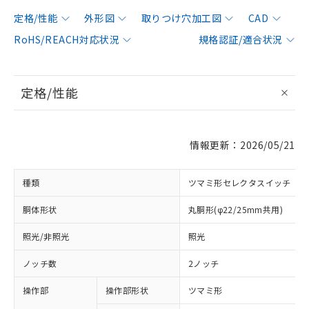
定格/性能
外形図
取りつけ穴加工図
CAD
RoHS/REACH対応状況
規格認証/適合状況
定格/性能
情報更新：2026/05/21
種類
ツマミ形セレクタスイッチ
胴体形状
丸胴形(φ22/25mm共用)
照光/非照光
照光
ノッチ数
2ノッチ
操作部
操作部形状
ツマミ形