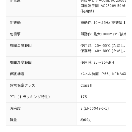
耐電圧
各端子とアース間: AC2500V 50/
「－」：未確認です。当社販売部門へお問
むを得ず変更することがあります。
為替および外国貿易法に定める商品
在庫状況および標準価格照会結果は、
同極端子間: AC2500V 50/60
い合わせください。
（以下｢規制貨物等」という）を輸出
(初期値)
記載している更新日時点での社内デー
*EU RoHS指令（10物質）：
または国外への提供する場合は、日本
記
タに基づき作成されるものであり、閲
説明
鉛(Pb) 1000ppm以下、 水銀(Hg) 1000ppm以下、 カド
*中国RoHS10物質の基準値 (GB/T26572)：
国政府の輸出許可(または役務取引許
耐振動
誤動作: 10～55Hz 複振幅 1.
号
覧された時点での実際の在庫および標
ミウム(Cd) 100ppm以下、
Pb(鉛) :1000ppm、 Hg(水銀) : 1000ppm、 Cd(カドミウ
可)を取得するなどの必要な手続きを
六価クロム(Cr(Ⅵ)) 1000ppm以下、ポリ臭化ビフェニル
ム) : 100ppm、
準価格とは異なる場合があることをご
類(PBB) 1000ppm以下、ポリ臭化ジフェニルエーテル類
2
Cr(Ⅵ)(六価クロム) : 1000ppm、 PBBs(ポリ臭化ビフェ
耐衝撃
誤動作: 最大1000m/s
(接点開
とります。
了承ください。
(PBDE) 1000ppm以下、フタル酸ビス(2-エチルヘキシ
○
一定数以上の在庫あり
ニル類) : 1000ppm、 PBDEs(ポリ臭化ジフェニルエーテ
当社は規制貨物を破棄する場合は、完
ル) (DEHP)(別名：DOP) 1000ppm以下、フタル酸ブチ
正式な納期状況および標準価格はお客
ル類) : 1000ppm、
周囲温度範囲
使用時: -25～55℃ (ただし
ルベンジル（BBP） 1000ppm以下、フタル酸ジブチル
全に破砕するなど、違法に輸出されな
DBP(フタル酸ジブチル) : 1000ppm、 DIBP(フタル酸ジ
様のお取引先、またはお客様担当のオ
（DBP） 1000ppm以下、フタル酸ジイソブチル
保存時: -40～80℃ (ただし
イソブチル) : 1000ppm、 BBP(フタル酸ブチルベンジ
△
一定数には満たないが在庫あり
いよう必要な手段を講じます。
ムロン制御機器販売店・当社販売員に
(DIBP) 1000ppm以下
ル) : 1000ppm、
当社は貴社製品を、核兵器、ミサイ
但し、RoHS指令で産業用監視および制御機器に対する
DEHP(フタル酸ビス(2-エチルヘキシル)) : 1000ppm
ご相談ください。
周囲湿度範囲
使用時: 35～85%RH
適用除外項目は除く。
ル、化学兵器、生物兵器またはその他
－
在庫なし(最新の在庫状況につ
オムロン制御機器販売店や当社販売拠
フタル酸エステル類の４物質については閾値を超える意
武器並びにこれらの製造装置等に一切
いては、お客様のお取引先、ま
図的な使用がないことを確認しています。
点は「
販売ネットワーク
」をご確認
保護構造
パネル前面: IP66、NEMA4X, N
※2 環境保護使用期限
使用いたしません。
たはお客様担当のオムロン制御
ください。
当社は、貴社製品を第三者に販売する
機器販売店・当社販売員にご確
感電保護クラス
Class II
在庫状況および標準価格結果を当社の
※2 対応予定月
「ｅ」：有害物質（10物質）のすべてが基
場合は、上記1、2および3の内容を当
認ください)
事前の承諾なく第三者に漏洩または開
準値以下であることを示します。
該第三者に通知します。また当社は、
PTI（トラッキング特性）
175
示しないようお願いします。
部品在庫の切り替え状況などにより、予定
「10」：通常の使用状況下において有害物
販売先および販売に係わる関係者が違
マイパーツ機能（部品リスト作成サー
空
受注生産機種、また在庫状況の
月が前後することがあります。
質が外部に漏えいし、環境に深刻な影響を
汚染度
3 (EN60947-5-1)
法に輸出するおそれがある場合は、取
ビス）をご利用いただくには、I-Web
白
情報を公開していない機種
及ぼさない年数を意味します。
り引きをいたしません。
メンバーズにご登録されている必要が
質量
約60g
「－」：未確認です。当社販売部門へお問
あります。
い合わせください。
お客様が当ウェブサイト上で当社にご