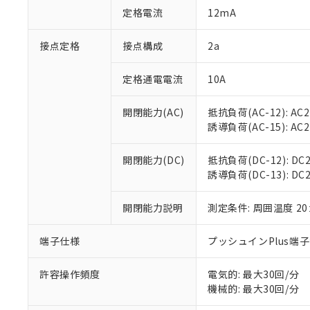
「○」：最大均質
定格電流
12mA
「×」：最大均質
本サービスは
当社は、これ
*EU RoHS指令（10物
「－」：未確認で
鉛(Pb) 1000ppm以下、
くものです。
う）を輸出ま
接点定格
接点構成
2a
記
説明
六価クロム(Cr(Ⅵ)) 1
当社制御機器
などの必要な
フタル酸ビス(2-エチルヘ
号
*中国RoHS10物質の基準値 
ル（DBP） 1000ppm
在庫状況およ
当社は規制貨
Pb(鉛) :1000ppm、 Hg
定格通電電流
10A
但し、RoHS指令で産
のであり、閲
ます。
Cr(Ⅵ)(六価クロム) : 
フタル酸エステル類の４
○
一定数以
DBP(フタル酸ジブチル) :
い。
当社は貴社製
DEHP(フタル酸ビス(2-エ
開閉能力(AC)
抵抗負荷(AC-12): AC24
正式な納期状
置等に一切使
誘導負荷(AC-15): AC24V
当社販売員に
※2 対応予定月
△
一定数に
当社は、貴社
オムロン制御
また当社は、
※2 環境保護使
在庫状況およ
部品在庫の切り替
たしません。
開閉能力(DC)
抵抗負荷(DC-12): DC24
－
在庫なし
す。
誘導負荷(DC-13): DC24
「ｅ」：有害物質
機器販売
マイパーツ機
「10」：通常の
ている必要が
味します。
開閉能力説明
測定条件: 周囲温度 2
空
受注生産
お客様が当ウ
※3 非含有証明
「－」：未確認で
白
が、当社の製
端子仕様
プッシュインPlus端
さい。
下記の非含有証明
※当社の共同
いる法人を指
許容操作頻度
電気的: 最大30回/分
EU RoHS指令（
機械的: 最大30回/分
51物質の非含有証
※本証明書は発行