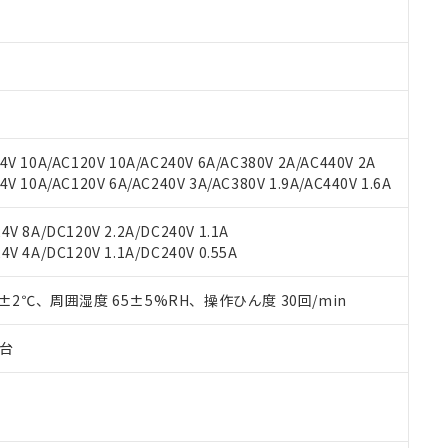
材料含有率が中国RoHSの基準値以下であることを示します。
材料含有率が中国RoHSの基準値を超えていることを示します。
、当社制御機器事業取扱商品の当社在庫状況および標準価格(税抜)
ら貴社製品のうち、外国為替および外国貿易法に定める商品（以下｢
質）：
す。当社販売部門へお問い合わせください。
 水銀(Hg) 1000ppm以下、 カドミウム(Cd) 100ppm以下、
たは国外への提供する場合は、日本国政府の輸出許可(または役務取
000ppm以下、ポリ臭化ビフェニル類(PBB) 1000ppm以下、ポリ臭化ジフェニルエーテル類(P
事業取扱商品の中には、本サービスの対象外となる商品もあること
手続きをとります。
キシル) (DEHP)(別名：DOP) 1000ppm以下、フタル酸ブチルベンジル（BBP） 100
(GB/T26572)：
以下、フタル酸ジイソブチル (DIBP) 1000ppm以下
び標準価格照会結果は、記載している更新日時点での社内データに
物を破棄する場合は、完全に破砕するなど、違法に輸出されないよ
(水銀) : 1000ppm、 Cd(カドミウム) : 100ppm、
業用監視および制御機器に対する適用除外項目は除く。
覧された時点での実際の在庫および標準価格とは異なる場合がある
1000ppm、 PBBs(ポリ臭化ビフェニル類) : 1000ppm、 PBDEs(ポリ臭化ジフェニルエーテル類
物質については閾値を超える意図的な使用がないことを確認しています。
上の在庫あり
 1000ppm、 DIBP(フタル酸ジイソブチル) : 1000ppm、 BBP(フタル酸ブチルベンジル) :
品を、核兵器、ミサイル、化学兵器、生物兵器またはその他武器並
チルヘキシル)) : 1000ppm
V 10A/AC120V 10A/AC240V 6A/AC380V 2A/AC440V 2A
況および標準価格はお客様のお取引先、またはお客様担当のオムロ
用いたしません。
 10A/AC120V 6A/AC240V 3A/AC380V 1.9A/AC440V 1.6A
ご相談ください。
は満たないが在庫あり
製品を第三者に販売する場合は、上記1、2および3の内容を当該第
機器販売店や当社販売拠点は「
販売ネットワーク
」をご確認くだ
販売先および販売に係わる関係者が違法に輸出するおそれがある場
用期限
び標準価格結果を当社の事前の承諾なく第三者に漏洩または開示し
え状況などにより、予定月が前後することがあります。
V 8A/DC120V 2.2A/DC240V 1.1A
(最新の在庫状況については、お客様のお取引先、またはお客様担当
V 4A/DC120V 1.1A/DC240V 0.55A
（10物質）のすべてが基準値以下であることを示します。
店・当社販売員にご確認ください)
能（部品リスト作成サービス）をご利用いただくには、I-Webメン
使用状況下において有害物質が外部に漏えいし、環境に深刻な影響を
あります。
0±2℃、周囲湿度 65±5%RH、操作ひん度 30回/min
機種、また在庫状況の情報を公開していない機種
ェブサイト上で当社にご登録された部品リストについて、当社およ
書ダウンロード
す。当社販売部門へお問い合わせください。
品・サービスに関するお客様との取引・商談に必要な範囲で利用す
合意する
キャンセル
子台
書をダウンロードすることができます。
利用者とは、
"個人情報の共同利用に関して"
の「1.共同利用者の
します。
10物質）の非含有証明書
明書（当社基準）
日時点で非含有を証明するもので、過去に遡って非含有を証明するも