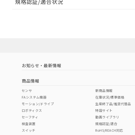
規格認証/適合状況
EU RoHS
注意事項・凡例
A22NW-2BL-TAA-P101-ABについての規格認証/適
業員または販売店にお問い合わせください。
ダウンロードデータをご利用いただく前に、以下を必ずお読
対応状況
対応予定月
※1
※2
ソフトウェアの使用条件
対応済み
お知らせ・最新情報
中国 RoHS
注意事項・凡例
商品情報
中国 RoHS表
※1 ※2
センサ
新商品情報
FAシステム機器
在庫状況/標準価格
Pb
Hg
Cd
Cr(V
モーション/ドライブ
生産終了品/推奨代替品
ロボティクス
特設サイト
セーフティ
動画ライブラリ
検査装置
規格認証/適合
X
O
O
O
スイッチ
RoHS/REACH対応