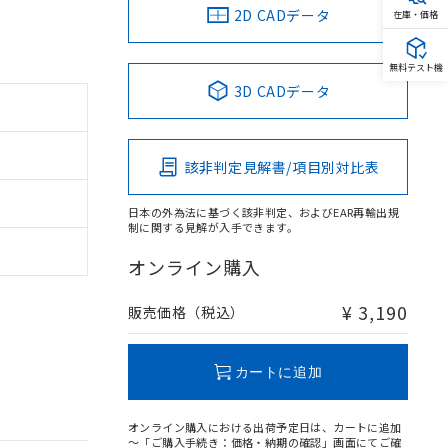
2D CADデータ
在庫・価格
無料テスト機
3D CADデータ
該非判定見解書/項目別対比表
日本の外為法に基づく該非判定、およびEAR再輸出規
制に関する見解が入手できます。
オンライン購入
¥ 3,190
販売価格（税込）
カートに追加
オンライン購入における出荷予定日は、カートに追加
～「ご購入手続き：価格・納期の確認」画面にてご確