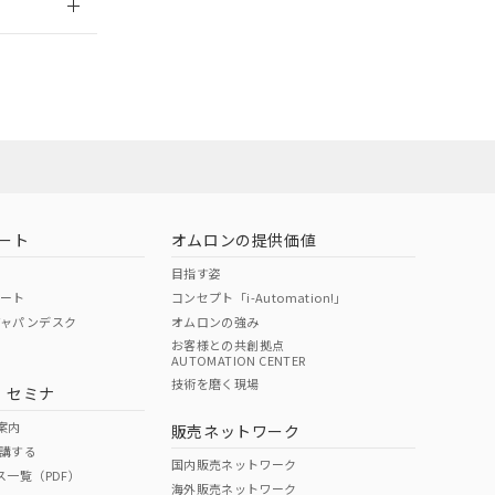
担当オムロン営
お問い合わせ
ート
オムロンの提供価値
目指す姿
ポート
コンセプト「i-Automation!」
ジャパンデスク
オムロンの強み
お客様との共創拠点
AUTOMATION CENTER
DIBP
BBP
DEHP
環境保護
技術を磨く現場
・セミナ
使用期限
案内
販売ネットワーク
講する
O
O
O
10
国内販売ネットワーク
ス一覧（PDF）
海外販売ネットワーク