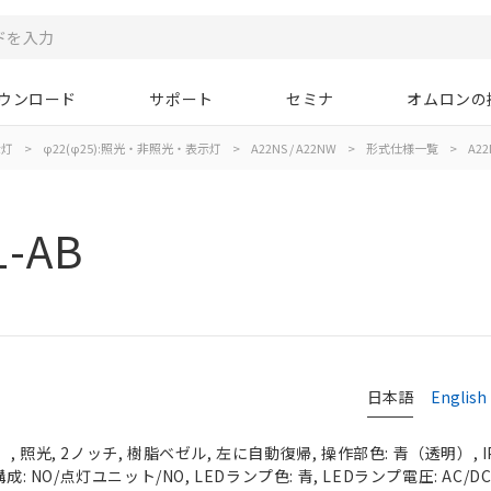
ウンロード
サポート
セミナ
オムロンの
示灯
>
φ22(φ25):照光・非照光・表示灯
>
A22NS / A22NW
>
形式仕様一覧
>
A22
1-AB
日本語
English
 照光, 2ノッチ, 樹脂ベゼル, 左に自動復帰, 操作部色: 青（透明）, IP
成: NO/点灯ユニット/NO, LEDランプ色: 青, LEDランプ電圧: AC/DC