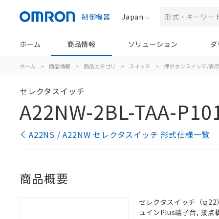
制御機器
Japan
ホーム
商品情報
ソリューション
ダ
ホーム
>
商品情報
>
商品カテゴリ
>
スイッチ
>
押ボタンスイッチ/表
セレクタスイッチ
A22NW-2BL-TAA-P10
A22NS / A22NW セレクタスイッチ 形式仕様一覧
商品概要
セレクタスイッチ（φ22）,
ュインPlus端子台, 接点構