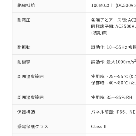
また、RoHS指
絶縁抵抗
100MΩ以上 (DC5
混在することから
既に当社にて対応
耐電圧
各端子とアース間: AC250
り割愛しておりま
同極端子間: AC2500V
(初期値)
耐振動
誤動作: 10～55Hz 複
耐衝撃
誤動作: 最大1000m/s
周囲温度範囲
使用時: -25～55℃
保存時: -40～80℃
周囲湿度範囲
使用時: 35～85%RH
保護構造
パネル前面: IP66、NEM
感電保護クラス
Class II