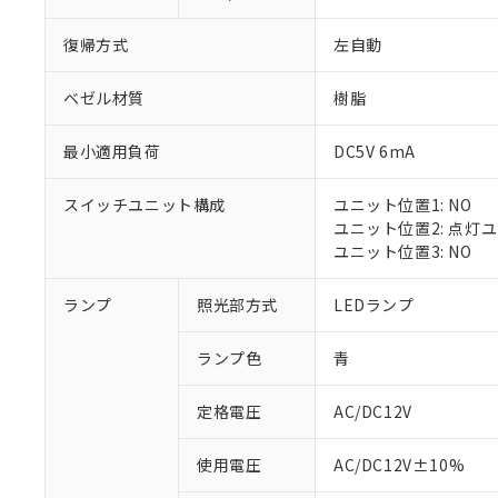
復帰方式
左自動
ベゼル材質
樹脂
最小適用負荷
DC5V 6mA
スイッチユニット構成
ユニット位置1: NO
ユニット位置2: 点灯
ユニット位置3: NO
※1 対応状況
ランプ
照光部方式
LEDランプ
対応済み：EU
ランプ色
青
対応予定：EU R
対応予定なし：EU
定格電圧
AC/DC12V
調査・確認中：EU
ご利用条件
非該当品：ライセ
※1 中国RoHS
使用電圧
AC/DC12V±10%
仕入先様の事情に
があります。
以下の条件をお読