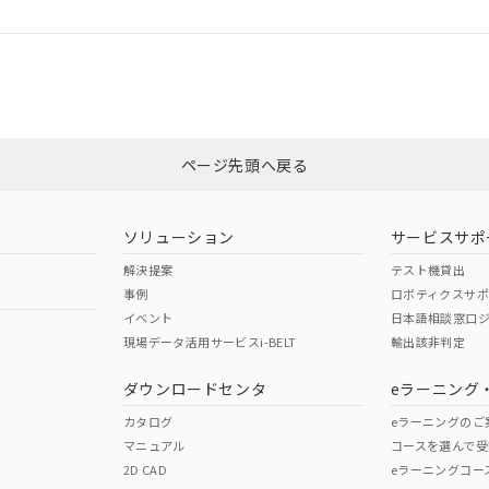
ログイン/会員登録
合状況については、「カスタマーサポートセンタ お客様相談室」または貴社
みください。
非含有証明書
※3
ページ先頭へ戻る
ダウンロードはこちら
ソリューション
サービスサポ
解決提案
テスト機貸出
事例
ロボティクスサ
イベント
日本語相談窓口
現場データ活用サービスi-BELT
輸出該非判定
I)
PBBs
PBDEs
DBP
ダウンロードセンタ
eラーニング
カタログ
eラーニングのご
マニュアル
コースを選んで受
O
O
O
2D CAD
eラーニングコー