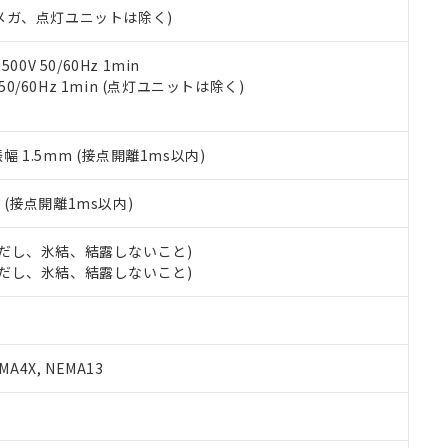
令のフタル酸エステル類４物質の対応では、対応完了までの期間は出
00Vメガ、点灯ユニットは除く)
備考欄に対応日を記載しておりました。
品への在庫切替を完了していることから、特段のことがない限り、20
0V 50/60Hz 1min
す。
 50/60Hz 1min (点灯ユニットは除く)
振幅 1.5mm (接点開離1ms以内)
2
(接点開離1ms以内)
 (ただし、氷結、結露しないこと)
 (ただし、氷結、結露しないこと)
A4X, NEMA13