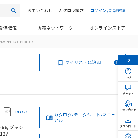
お問い合わせ
カタログ請求
ログイン/新規登録
検索
提供価値
販売ネットワーク
オンラインストア
NW-2BL-TAA-P101-AB
マイリストに追加
FAQ
チャット
お問い合わせ
PDF出力
カタログ/データシート/マニュ
アル
66, プッシ
ダウンロード
12V