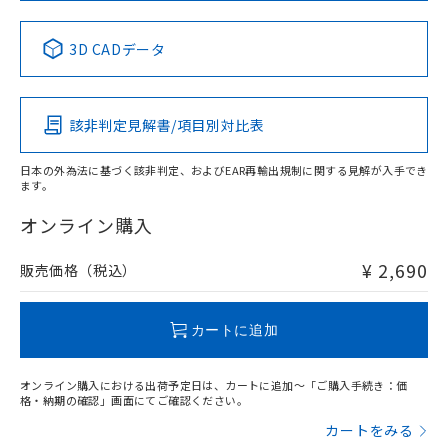
中国 RoHS表
※1 ※2
3D CADデータ
Pb
Hg
Cd
Cr(VI)
該非判定見解書/項目別対比表
X
O
O
O
日本の外為法に基づく該非判定、およびEAR再輸出規制に関する見解が入手でき
ます。
"対応済み"や非含有の記載がされた商品であっても、流通
在庫等で未対応品が混在する可能性があります。
オンライン購入
非含有品が必要な際は、弊社営業部門もしくは販売店へお
問い合わせください。
¥ 2,690
販売価格（税込）
この製品のRoHS/REACH対応状況ページへ
カートに追加
オンライン購入における出荷予定日は、カートに追加～「ご購入手続き：価
格・納期の確認」画面にてご確認ください。
カートをみる