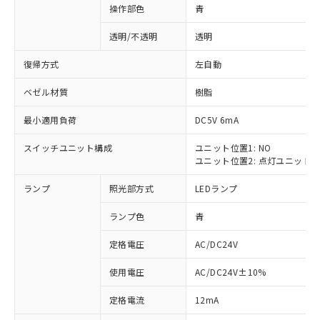
操作部色
青
透明/不透明
透明
復帰方式
左自動
ベゼル材質
樹脂
最小適用負荷
DC5V 6mA
スイッチユニット構成
ユニット位置1: NO
ユニット位置2: 点灯ユニット
ランプ
照光部方式
LEDランプ
ランプ色
青
定格電圧
AC/DC24V
使用電圧
AC/DC24V±10%
※1 対応状況
定格電流
12mA
対応済み：EU RoHS指令（10物質）の