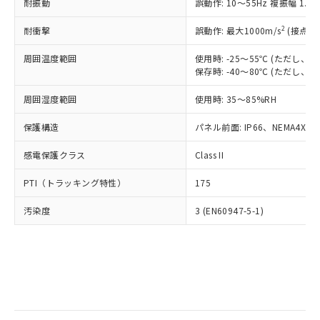
当社は規制貨物を破棄する場合は、完
耐振動
ル) (DEHP)(別名：DOP) 1000ppm以下、フタル酸ブチ
誤動作: 10～55Hz 複振幅 1.
正式な納期状況および標準価格はお客
ル類) : 1000ppm、
ルベンジル（BBP） 1000ppm以下、フタル酸ジブチル
全に破砕するなど、違法に輸出されな
DBP(フタル酸ジブチル) : 1000ppm、 DIBP(フタル酸ジ
様のお取引先、またはお客様担当のオ
（DBP） 1000ppm以下、フタル酸ジイソブチル
イソブチル) : 1000ppm、 BBP(フタル酸ブチルベンジ
△
一定数には満たないが在庫あり
いよう必要な手段を講じます。
2
耐衝撃
誤動作: 最大1000m/s
(接点開
ムロン制御機器販売店・当社販売員に
(DIBP) 1000ppm以下
ル) : 1000ppm、
当社は貴社製品を、核兵器、ミサイ
但し、RoHS指令で産業用監視および制御機器に対する
DEHP(フタル酸ビス(2-エチルヘキシル)) : 1000ppm
ご相談ください。
適用除外項目は除く。
周囲温度範囲
使用時: -25～55℃ (ただし
ル、化学兵器、生物兵器またはその他
－
在庫なし(最新の在庫状況につ
オムロン制御機器販売店や当社販売拠
フタル酸エステル類の４物質については閾値を超える意
保存時: -40～80℃ (ただし
武器並びにこれらの製造装置等に一切
いては、お客様のお取引先、ま
図的な使用がないことを確認しています。
点は「
販売ネットワーク
」をご確認
※2 環境保護使用期限
使用いたしません。
たはお客様担当のオムロン制御
ください。
周囲湿度範囲
使用時: 35～85%RH
当社は、貴社製品を第三者に販売する
機器販売店・当社販売員にご確
在庫状況および標準価格結果を当社の
※2 対応予定月
「ｅ」：有害物質（10物質）のすべてが基
場合は、上記1、2および3の内容を当
認ください)
事前の承諾なく第三者に漏洩または開
保護構造
パネル前面: IP66、NEMA4X, N
準値以下であることを示します。
該第三者に通知します。また当社は、
示しないようお願いします。
部品在庫の切り替え状況などにより、予定
「10」：通常の使用状況下において有害物
販売先および販売に係わる関係者が違
マイパーツ機能（部品リスト作成サー
感電保護クラス
Class II
空
受注生産機種、また在庫状況の
月が前後することがあります。
質が外部に漏えいし、環境に深刻な影響を
法に輸出するおそれがある場合は、取
ビス）をご利用いただくには、I-Web
白
情報を公開していない機種
及ぼさない年数を意味します。
り引きをいたしません。
PTI（トラッキング特性）
175
メンバーズにご登録されている必要が
「－」：未確認です。当社販売部門へお問
あります。
い合わせください。
汚染度
3 (EN60947-5-1)
お客様が当ウェブサイト上で当社にご
※3 非含有証明書ダウンロード
登録された部品リストについて、当社
および当社の共同利用者が、当社の製
下記の非含有証明書をダウンロードするこ
品・サービスに関するお客様との取
とができます。
合意する
キャンセル
引・商談に必要な範囲で利用すること
をご了承ください。
EU RoHS指令（10物質）の非含有証明書
※当社の共同利用者とは、
"個人情報
51物質の非含有証明書（当社基準）