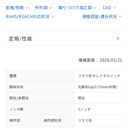
定格/性能
外形図
取りつけ穴加工図
CAD
RoHS/REACH対応状況
規格認証/適合状況
定格/性能
情報更新：2026/05/21
種類
ツマミ形セレクタスイッチ
胴体形状
丸胴形(φ22/25mm共用)
照光/非照光
照光
ノッチ数
2ノッチ
操作部
操作部形状
ツマミ形