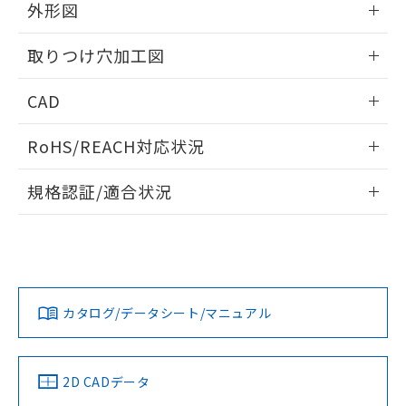
の共同利用に関して"
の「1.共同利
外形図
※本証明書は発行日時点で非含有を証明す
用者の範囲」に記載されている法人を
るもので、過去に遡って非含有を証明する
指します。
情報更新：2026/05/21
ものではありません。
取りつけ穴加工図
また、RoHS指令のフタル酸エステル類４
物質の対応では、対応完了までの期間は出
情報更新：2026/05/21
CAD
荷製品に未対応品が混在することから備考
欄に対応日を記載しておりました。
ログイン/会員登録いただくと、CADデータをダウンロー
RoHS/REACH対応状況
既に当社にて対応品への在庫切替を完了
ドすることができます。
していることから、特段のことがない限
情報更新：2026/7/29
り、2022年1月12日より割愛しておりま
規格認証/適合状況
す。
ログイン/会員登録
EU RoHS
注意事項・凡例
A22NW-2BL-TAA-P100-ACについての規格認証/適合状況に
ついては、「カスタマーサポートセンタ お客様相談室」また
は貴社担当オムロン営業員または販売店にお問い合わせくだ
対応状況
対応予定月
※1
※2
さい。
ダウンロードデータをご利用いただく前に、以下を必ずお読
みください。
カタログ/データシート/マニュアル
対応済み
ソフトウェアの使用条件
お問い合わせ
中国 RoHS
注意事項・凡例
2D CADデータ