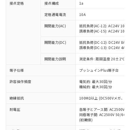
非含有に対応した製品が提供可能な商品で
接点定格
接点構成
1a
す。
対応予定：EU RoHS指令（10物質）の非含
定格通電電流
10A
ご利用条件
有に対応した製品に切り替える予定のある
商品です。
開閉能力(AC)
抵抗負荷(AC-12): AC24V 10A/A
誘導負荷(AC-15): AC24V 10A/AC
対応予定なし：EU RoHS指令（10物質）の
以下の条件をお読みいただき、同意のうえ
非含有に非対応の商品で、対応品を出す予
ご利用ください。
開閉能力(DC)
抵抗負荷(DC-12): DC24V 8A/DC
定はありません。
誘導負荷(DC-13): DC24V 4A/DC
調査・確認中：EU RoHS指令（10物質）の
本サービスは、当社制御機器事業取扱
※1 中国RoHS○×表
非含有の対応状況を調査中または確認中の
商品の当社在庫状況および標準価格
開閉能力説明
測定条件: 周囲温度 20±2℃、
商品です。
(税抜)を提供させていただくもので
「○」：最大均質材料含有率が中国RoHSの
非該当品：ライセンス料など無形物で、有
端子仕様
プッシュインPlus端子台
す。
基準値以下であることを示します。
害物質有無と関係のない商品です。
当社制御機器事業取扱商品の中には、
「×」：最大均質材料含有率が中国RoHSの
仕入先様の事情により、非含有部品として
許容操作頻度
電気的: 最大30回/分
本サービスの対象外となる商品もある
基準値を超えていることを示します。
いたものが、含有品と判明した場合などや
機械的: 最大30回/分
当社は、これら貴社製品のうち、外国
ことをご了承ください。
「－」：未確認です。当社販売部門へお問
むを得ず変更することがあります。
為替および外国貿易法に定める商品
在庫状況および標準価格照会結果は、
い合わせください。
絶縁抵抗
100MΩ以上 (DC500Vメガ、
（以下｢規制貨物等」という）を輸出
記載している更新日時点での社内デー
*EU RoHS指令（10物質）：
または国外への提供する場合は、日本
記
タに基づき作成されるものであり、閲
説明
耐電圧
鉛(Pb) 1000ppm以下、 水銀(Hg) 1000ppm以下、 カド
各端子とアース間: AC2500V 50/
*中国RoHS10物質の基準値 (GB/T26572)：
国政府の輸出許可(または役務取引許
号
覧された時点での実際の在庫および標
ミウム(Cd) 100ppm以下、
Pb(鉛) :1000ppm、 Hg(水銀) : 1000ppm、 Cd(カドミウ
同極端子間: AC2500V 50/60
可)を取得するなどの必要な手続きを
六価クロム(Cr(Ⅵ)) 1000ppm以下、ポリ臭化ビフェニル
ム) : 100ppm、
準価格とは異なる場合があることをご
(初期値)
類(PBB) 1000ppm以下、ポリ臭化ジフェニルエーテル類
Cr(Ⅵ)(六価クロム) : 1000ppm、 PBBs(ポリ臭化ビフェ
とります。
了承ください。
(PBDE) 1000ppm以下、フタル酸ビス(2-エチルヘキシ
○
一定数以上の在庫あり
ニル類) : 1000ppm、 PBDEs(ポリ臭化ジフェニルエーテ