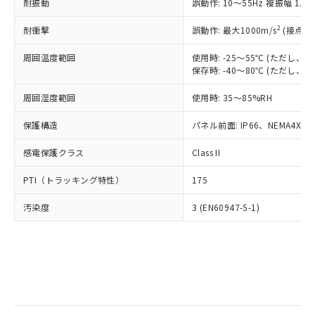
当社は規制貨物を破棄する場合は、完
耐振動
ル) (DEHP)(別名：DOP) 1000ppm以下、フタル酸ブチ
誤動作: 10～55Hz 複振幅 1.
正式な納期状況および標準価格はお客
ル類) : 1000ppm、
ルベンジル（BBP） 1000ppm以下、フタル酸ジブチル
全に破砕するなど、違法に輸出されな
DBP(フタル酸ジブチル) : 1000ppm、 DIBP(フタル酸ジ
様のお取引先、またはお客様担当のオ
（DBP） 1000ppm以下、フタル酸ジイソブチル
イソブチル) : 1000ppm、 BBP(フタル酸ブチルベンジ
△
一定数には満たないが在庫あり
いよう必要な手段を講じます。
2
耐衝撃
誤動作: 最大1000m/s
(接点開
ムロン制御機器販売店・当社販売員に
(DIBP) 1000ppm以下
ル) : 1000ppm、
当社は貴社製品を、核兵器、ミサイ
但し、RoHS指令で産業用監視および制御機器に対する
DEHP(フタル酸ビス(2-エチルヘキシル)) : 1000ppm
ご相談ください。
適用除外項目は除く。
周囲温度範囲
使用時: -25～55℃ (ただし
ル、化学兵器、生物兵器またはその他
－
在庫なし(最新の在庫状況につ
オムロン制御機器販売店や当社販売拠
フタル酸エステル類の４物質については閾値を超える意
保存時: -40～80℃ (ただし
武器並びにこれらの製造装置等に一切
いては、お客様のお取引先、ま
図的な使用がないことを確認しています。
点は「
販売ネットワーク
」をご確認
※2 環境保護使用期限
使用いたしません。
たはお客様担当のオムロン制御
ください。
周囲湿度範囲
使用時: 35～85%RH
当社は、貴社製品を第三者に販売する
機器販売店・当社販売員にご確
在庫状況および標準価格結果を当社の
※2 対応予定月
「ｅ」：有害物質（10物質）のすべてが基
場合は、上記1、2および3の内容を当
認ください)
事前の承諾なく第三者に漏洩または開
保護構造
パネル前面: IP66、NEMA4X, N
準値以下であることを示します。
該第三者に通知します。また当社は、
示しないようお願いします。
部品在庫の切り替え状況などにより、予定
「10」：通常の使用状況下において有害物
販売先および販売に係わる関係者が違
マイパーツ機能（部品リスト作成サー
感電保護クラス
Class II
空
受注生産機種、また在庫状況の
月が前後することがあります。
質が外部に漏えいし、環境に深刻な影響を
法に輸出するおそれがある場合は、取
ビス）をご利用いただくには、I-Web
白
情報を公開していない機種
及ぼさない年数を意味します。
り引きをいたしません。
PTI（トラッキング特性）
175
メンバーズにご登録されている必要が
「－」：未確認です。当社販売部門へお問
あります。
い合わせください。
汚染度
3 (EN60947-5-1)
お客様が当ウェブサイト上で当社にご
※3 非含有証明書ダウンロード
登録された部品リストについて、当社
および当社の共同利用者が、当社の製
下記の非含有証明書をダウンロードするこ
品・サービスに関するお客様との取
とができます。
合意する
キャンセル
引・商談に必要な範囲で利用すること
をご了承ください。
EU RoHS指令（10物質）の非含有証明書
※当社の共同利用者とは、
"個人情報
51物質の非含有証明書（当社基準）