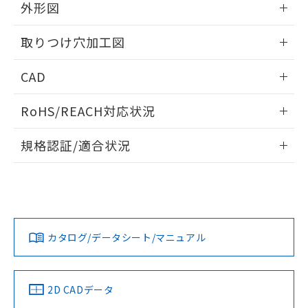
の共同利用に関して"
の「1.共同利
外形図
※本証明書は発行日時点で非含有を証明す
用者の範囲」に記載されている法人を
るもので、過去に遡って非含有を証明する
指します。
情報更新：2026/05/21
ものではありません。
取りつけ穴加工図
また、RoHS指令のフタル酸エステル類４
物質の対応では、対応完了までの期間は出
情報更新：2026/05/21
CAD
荷製品に未対応品が混在することから備考
欄に対応日を記載しておりました。
ログイン/会員登録いただくと、CADデータをダウンロー
RoHS/REACH対応状況
既に当社にて対応品への在庫切替を完了
ドすることができます。
していることから、特段のことがない限
情報更新：2026/7/29
り、2022年1月12日より割愛しておりま
規格認証/適合状況
す。
ログイン/会員登録
EU RoHS
注意事項・凡例
A22NW-2BL-TAA-P100-ABについての規格認証/適合状況に
ついては、「カスタマーサポートセンタ お客様相談室」また
は貴社担当オムロン営業員または販売店にお問い合わせくだ
対応状況
対応予定月
※1
※2
さい。
ダウンロードデータをご利用いただく前に、以下を必ずお読
みください。
カタログ/データシート/マニュアル
対応済み
ソフトウェアの使用条件
お問い合わせ
中国 RoHS
注意事項・凡例
2D CADデータ