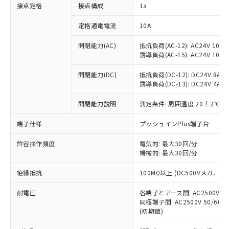
非含有に対応した製品が提供可能な商品で
接点定格
接点構成
1a
す。
対応予定：EU RoHS指令（10物質）の非含
定格通電電流
10A
ご利用条件
有に対応した製品に切り替える予定のある
商品です。
開閉能力(AC)
抵抗負荷(AC-12): AC24V 10A/A
誘導負荷(AC-15): AC24V 10A/AC
対応予定なし：EU RoHS指令（10物質）の
以下の条件をお読みいただき、同意のうえ
非含有に非対応の商品で、対応品を出す予
ご利用ください。
開閉能力(DC)
抵抗負荷(DC-12): DC24V 8A/DC
定はありません。
誘導負荷(DC-13): DC24V 4A/DC
調査・確認中：EU RoHS指令（10物質）の
本サービスは、当社制御機器事業取扱
※1 中国RoHS○×表
非含有の対応状況を調査中または確認中の
商品の当社在庫状況および標準価格
開閉能力説明
測定条件: 周囲温度 20±2℃、
商品です。
(税抜)を提供させていただくもので
「○」：最大均質材料含有率が中国RoHSの
非該当品：ライセンス料など無形物で、有
端子仕様
プッシュインPlus端子台
す。
基準値以下であることを示します。
害物質有無と関係のない商品です。
当社制御機器事業取扱商品の中には、
「×」：最大均質材料含有率が中国RoHSの
仕入先様の事情により、非含有部品として
許容操作頻度
電気的: 最大30回/分
本サービスの対象外となる商品もある
基準値を超えていることを示します。
いたものが、含有品と判明した場合などや
機械的: 最大30回/分
当社は、これら貴社製品のうち、外国
ことをご了承ください。
「－」：未確認です。当社販売部門へお問
むを得ず変更することがあります。
為替および外国貿易法に定める商品
在庫状況および標準価格照会結果は、
い合わせください。
絶縁抵抗
100MΩ以上 (DC500Vメガ、
（以下｢規制貨物等」という）を輸出
記載している更新日時点での社内デー
*EU RoHS指令（10物質）：
または国外への提供する場合は、日本
記
タに基づき作成されるものであり、閲
説明
耐電圧
鉛(Pb) 1000ppm以下、 水銀(Hg) 1000ppm以下、 カド
各端子とアース間: AC2500V 50/
*中国RoHS10物質の基準値 (GB/T26572)：
国政府の輸出許可(または役務取引許
号
覧された時点での実際の在庫および標
ミウム(Cd) 100ppm以下、
Pb(鉛) :1000ppm、 Hg(水銀) : 1000ppm、 Cd(カドミウ
同極端子間: AC2500V 50/60
可)を取得するなどの必要な手続きを
六価クロム(Cr(Ⅵ)) 1000ppm以下、ポリ臭化ビフェニル
ム) : 100ppm、
準価格とは異なる場合があることをご
(初期値)
類(PBB) 1000ppm以下、ポリ臭化ジフェニルエーテル類
Cr(Ⅵ)(六価クロム) : 1000ppm、 PBBs(ポリ臭化ビフェ
とります。
了承ください。
(PBDE) 1000ppm以下、フタル酸ビス(2-エチルヘキシ
○
一定数以上の在庫あり
ニル類) : 1000ppm、 PBDEs(ポリ臭化ジフェニルエーテ