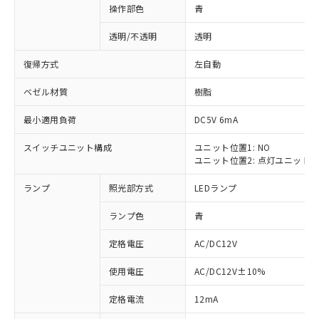
操作部色
青
透明/不透明
透明
復帰方式
左自動
ベゼル材質
樹脂
最小適用負荷
DC5V 6mA
スイッチユニット構成
ユニット位置1: NO
ユニット位置2: 点灯ユニット
ランプ
照光部方式
LEDランプ
ランプ色
青
定格電圧
AC/DC12V
使用電圧
AC/DC12V±10%
※1 対応状況
定格電流
12mA
対応済み：EU RoHS指令（10物質）の