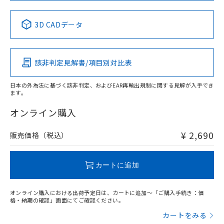
中国 RoHS表
※1 ※2
3D CADデータ
Pb
Hg
Cd
Cr(VI)
該非判定見解書/項目別対比表
X
O
O
O
日本の外為法に基づく該非判定、およびEAR再輸出規制に関する見解が入手でき
ます。
"対応済み"や非含有の記載がされた商品であっても、流通
在庫等で未対応品が混在する可能性があります。
オンライン購入
非含有品が必要な際は、弊社営業部門もしくは販売店へお
問い合わせください。
¥ 2,690
販売価格（税込）
この製品のRoHS/REACH対応状況ページへ
カートに追加
オンライン購入における出荷予定日は、カートに追加～「ご購入手続き：価
格・納期の確認」画面にてご確認ください。
カートをみる