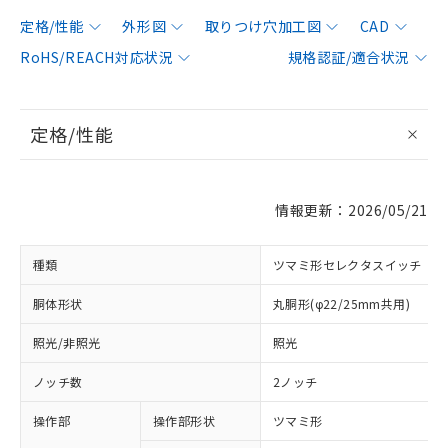
定格/性能
外形図
取りつけ穴加工図
CAD
RoHS/REACH対応状況
規格認証/適合状況
定格/性能
情報更新：2026/05/21
種類
ツマミ形セレクタスイッチ
胴体形状
丸胴形(φ22/25mm共用)
照光/非照光
照光
ノッチ数
2ノッチ
操作部
操作部形状
ツマミ形