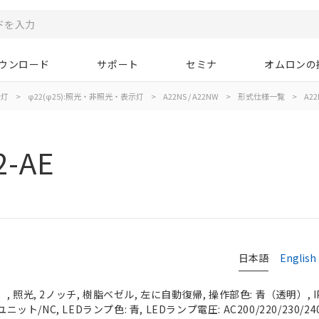
ウンロード
サポート
セミナ
オムロンの
示灯
>
φ22(φ25):照光・非照光・表示灯
>
A22NS / A22NW
>
形式仕様一覧
>
A22
2-AE
日本語
English
 照光, 2ノッチ, 樹脂ベゼル, 左に自動復帰, 操作部色: 青（透明）, IP
ニット/NC, LEDランプ色: 青, LEDランプ電圧: AC200/220/230/24