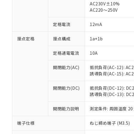
AC230V±10%
対応済み：EU
AC220～250V
対応予定：EU R
対応予定なし：EU
調査・確認中：EU
定格電流
12mA
ご利用条件
非該当品：ライセ
※1 中国RoHS
仕入先様の事情に
接点定格
接点構成
1a+1b
があります。
以下の条件をお読
「○」：最大均質
「×」：最大均質
定格通電電流
10A
本サービスは
当社は、これ
*EU RoHS指令（10物
「－」：未確認で
鉛(Pb) 1000ppm以下、
くものです。
う）を輸出ま
記
説明
六価クロム(Cr(Ⅵ)) 1
開閉能力(AC)
抵抗負荷(AC-12): AC24
当社制御機器
などの必要な
フタル酸ビス(2-エチルヘ
号
*中国RoHS10物質の基準値 
ル（DBP） 1000ppm
誘導負荷(AC-15): AC24V
在庫状況およ
当社は規制貨
Pb(鉛) :1000ppm、 Hg
但し、RoHS指令で産
のであり、閲
ます。
Cr(Ⅵ)(六価クロム) : 
フタル酸エステル類の４
○
一定数以
DBP(フタル酸ジブチル) :
い。
当社は貴社製
開閉能力(DC)
抵抗負荷(DC-12): DC24
DEHP(フタル酸ビス(2-エ
正式な納期状
置等に一切使
誘導負荷(DC-13): DC24
当社販売員に
※2 対応予定月
△
一定数に
当社は、貴社
オムロン制御
また当社は、
※2 環境保護使
開閉能力説明
測定条件: 周囲温度 2
在庫状況およ
部品在庫の切り替
たしません。
－
在庫なし
す。
「ｅ」：有害物質
機器販売
端子仕様
ねじ締め端子 (M3.5)
マイパーツ機
「10」：通常の
ている必要が
味します。