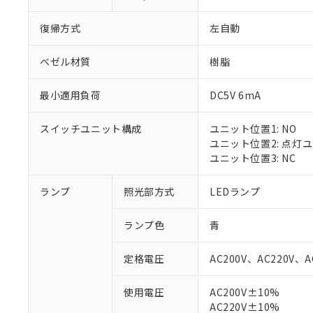
復帰方式
左自動
ベゼル材質
樹脂
最小適用負荷
DC5V 6mA
スイッチユニット構成
ユニット位置1: NO
ユニット位置2: 点灯
ユニット位置3: NC
ランプ
照光部方式
LEDランプ
ランプ色
青
定格電圧
AC200V、AC220V、A
使用電圧
AC200V±10%
※1 対応状況
AC220V±10%