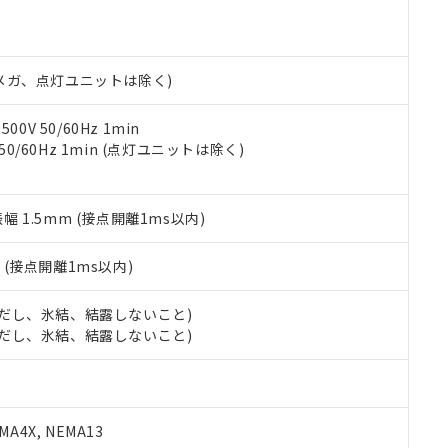
機種、また在庫状況の情報を公開していない機種
ェブサイト上で当社にご登録された部品リストについて、当社およ
書ダウンロード
す。当社販売部門へお問い合わせください。
品・サービスに関するお客様との取引・商談に必要な範囲で利用す
合意する
キャンセル
書をダウンロードすることができます。
利用者とは、
"個人情報の共同利用に関して"
の「1.共同利用者の
00Vメガ、点灯ユニットは除く)
します。
10物質）の非含有証明書
明書（当社基準）
0V 50/60Hz 1min
日時点で非含有を証明するもので、過去に遡って非含有を証明するも
 50/60Hz 1min (点灯ユニットは除く)
令のフタル酸エステル類４物質の対応では、対応完了までの期間は出
備考欄に対応日を記載しておりました。
品への在庫切替を完了していることから、特段のことがない限り、20
振幅 1.5mm (接点開離1ms以内)
す。
2
(接点開離1ms以内)
 (ただし、氷結、結露しないこと)
 (ただし、氷結、結露しないこと)
A4X, NEMA13