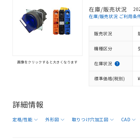
在庫/販売状況
20
在庫/販売状況 ご利用条
販売状況
機種区分
画像をクリックすると大きくなります
在庫状況
標準価格(税別)
詳細情報
定格/性能
外形図
取りつけ穴加工図
CAD