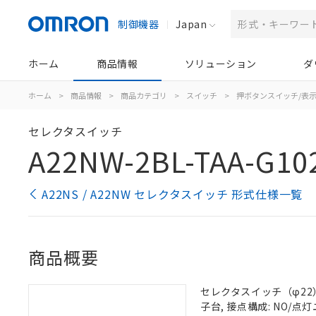
制御機器
Japan
ホーム
商品情報
ソリューション
ダ
ホーム
>
商品情報
>
商品カテゴリ
>
スイッチ
>
押ボタンスイッチ/表
セレクタスイッチ
A22NW-2BL-TAA-G10
A22NS / A22NW セレクタスイッチ 形式仕様一覧
商品概要
セレクタスイッチ（φ22）,
子台, 接点構成: NO/点灯ユ