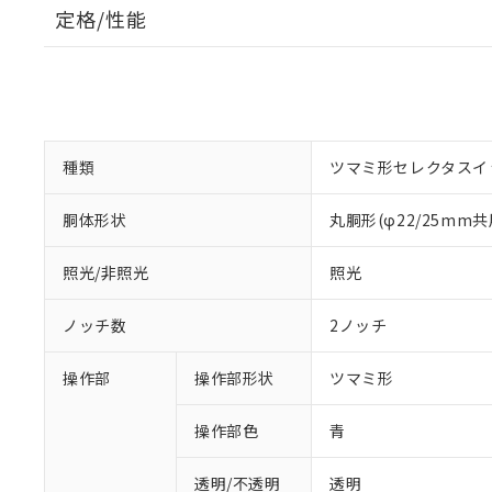
定格/性能
種類
ツマミ形セレクタスイ
胴体形状
丸胴形(φ22/25mm共
照光/非照光
照光
ノッチ数
2ノッチ
操作部
操作部形状
ツマミ形
操作部色
青
透明/不透明
透明