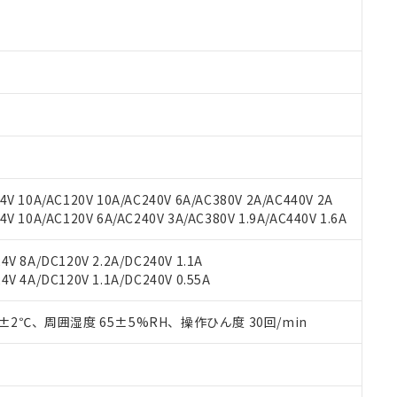
 RoHS指令（10物質）の非含有に対応した製品が提供可能な商品です
oHS指令（10物質）の非含有に対応した製品に切り替える予定のある
 RoHS指令（10物質）の非含有に非対応の商品で、対応品を出す予
 RoHS指令（10物質）の非含有の対応状況を調査中または確認中の
ンス料など無形物で、有害物質有無と関係のない商品です。
○×表
より、非含有部品としていたものが、含有品と判明した場合などやむ
みいただき、同意のうえご利用ください。
材料含有率が中国RoHSの基準値以下であることを示します。
材料含有率が中国RoHSの基準値を超えていることを示します。
、当社制御機器事業取扱商品の当社在庫状況および標準価格(税抜)
ら貴社製品のうち、外国為替および外国貿易法に定める商品（以下｢
質）：
す。当社販売部門へお問い合わせください。
 水銀(Hg) 1000ppm以下、 カドミウム(Cd) 100ppm以下、
たは国外への提供する場合は、日本国政府の輸出許可(または役務取
000ppm以下、ポリ臭化ビフェニル類(PBB) 1000ppm以下、ポリ臭化ジフェニルエーテル類(P
V 10A/AC120V 10A/AC240V 6A/AC380V 2A/AC440V 2A
事業取扱商品の中には、本サービスの対象外となる商品もあること
手続きをとります。
キシル) (DEHP)(別名：DOP) 1000ppm以下、フタル酸ブチルベンジル（BBP） 100
(GB/T26572)：
以下、フタル酸ジイソブチル (DIBP) 1000ppm以下
 10A/AC120V 6A/AC240V 3A/AC380V 1.9A/AC440V 1.6A
び標準価格照会結果は、記載している更新日時点での社内データに
物を破棄する場合は、完全に破砕するなど、違法に輸出されないよ
(水銀) : 1000ppm、 Cd(カドミウム) : 100ppm、
業用監視および制御機器に対する適用除外項目は除く。
覧された時点での実際の在庫および標準価格とは異なる場合がある
1000ppm、 PBBs(ポリ臭化ビフェニル類) : 1000ppm、 PBDEs(ポリ臭化ジフェニルエーテル類
物質については閾値を超える意図的な使用がないことを確認しています。
上の在庫あり
 1000ppm、 DIBP(フタル酸ジイソブチル) : 1000ppm、 BBP(フタル酸ブチルベンジル) :
品を、核兵器、ミサイル、化学兵器、生物兵器またはその他武器並
V 8A/DC120V 2.2A/DC240V 1.1A
チルヘキシル)) : 1000ppm
況および標準価格はお客様のお取引先、またはお客様担当のオムロ
用いたしません。
V 4A/DC120V 1.1A/DC240V 0.55A
ご相談ください。
は満たないが在庫あり
製品を第三者に販売する場合は、上記1、2および3の内容を当該第
機器販売店や当社販売拠点は「
販売ネットワーク
」をご確認くだ
販売先および販売に係わる関係者が違法に輸出するおそれがある場
用期限
0±2℃、周囲湿度 65±5%RH、操作ひん度 30回/min
び標準価格結果を当社の事前の承諾なく第三者に漏洩または開示し
え状況などにより、予定月が前後することがあります。
(最新の在庫状況については、お客様のお取引先、またはお客様担当
（10物質）のすべてが基準値以下であることを示します。
店・当社販売員にご確認ください)
能（部品リスト作成サービス）をご利用いただくには、I-Webメン
使用状況下において有害物質が外部に漏えいし、環境に深刻な影響を
あります。