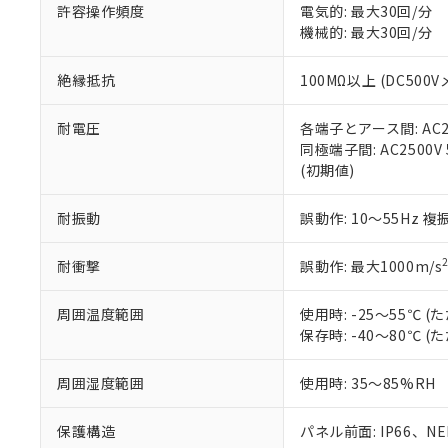
空
受注生産
お客様が当ウ
※3 非含有証明
許容操作頻度
電気的: 最大30回/分
「－」：未確認で
白
が、当社の製
機械的: 最大30回/分
さい。
下記の非含有証明
※当社の共同
絶縁抵抗
100MΩ以上 (DC5
いる法人を指
EU RoHS指令（
51物質の非含有証
耐電圧
各端子とアース間: AC250
※本証明書は発行
同極端子間: AC2500V
また、RoHS指
(初期値)
混在することから
既に当社にて対応
耐振動
誤動作: 10～55Hz 複
り割愛しておりま
耐衝撃
誤動作: 最大1000m/s
周囲温度範囲
使用時: -25～55℃
保存時: -40～80℃
周囲湿度範囲
使用時: 35～85%RH
保護構造
パネル前面: IP66、NEM