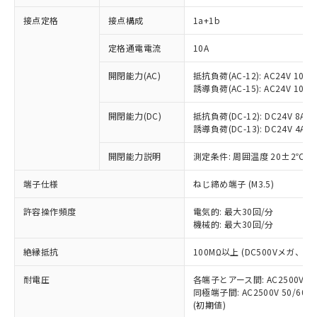
接点定格
接点構成
1a+1b
※1 対応状況
定格通電電流
10A
対応済み：EU RoHS指令（10物質）の
開閉能力(AC)
抵抗負荷(AC-12): AC24V 10A/A
非含有に対応した製品が提供可能な商品で
誘導負荷(AC-15): AC24V 10A/AC
す。
対応予定：EU RoHS指令（10物質）の非含
開閉能力(DC)
抵抗負荷(DC-12): DC24V 8A/DC
ご利用条件
有に対応した製品に切り替える予定のある
誘導負荷(DC-13): DC24V 4A/DC
商品です。
対応予定なし：EU RoHS指令（10物質）の
開閉能力説明
測定条件: 周囲温度 20±2℃、
以下の条件をお読みいただき、同意のうえ
非含有に非対応の商品で、対応品を出す予
ご利用ください。
端子仕様
ねじ締め端子 (M3.5)
定はありません。
調査・確認中：EU RoHS指令（10物質）の
本サービスは、当社制御機器事業取扱
※1 中国RoHS○×表
許容操作頻度
電気的: 最大30回/分
非含有の対応状況を調査中または確認中の
商品の当社在庫状況および標準価格
機械的: 最大30回/分
商品です。
(税抜)を提供させていただくもので
「○」：最大均質材料含有率が中国RoHSの
非該当品：ライセンス料など無形物で、有
す。
絶縁抵抗
100MΩ以上 (DC500Vメガ、
基準値以下であることを示します。
害物質有無と関係のない商品です。
当社制御機器事業取扱商品の中には、
「×」：最大均質材料含有率が中国RoHSの
仕入先様の事情により、非含有部品として
耐電圧
各端子とアース間: AC2500V 50/
本サービスの対象外となる商品もある
基準値を超えていることを示します。
いたものが、含有品と判明した場合などや
当社は、これら貴社製品のうち、外国
同極端子間: AC2500V 50/60
ことをご了承ください。
「－」：未確認です。当社販売部門へお問
むを得ず変更することがあります。
(初期値)
為替および外国貿易法に定める商品
在庫状況および標準価格照会結果は、
い合わせください。