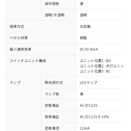
操作部色
青
透明/不透明
透明
復帰方式
左自動
ベゼル材質
樹脂
最小適用負荷
DC5V 6mA
スイッチユニット構成
ユニット位置1: NO
ユニット位置2: 点灯ユニット
ユニット位置3: NC
ランプ
照光部方式
LEDランプ
ランプ色
青
定格電圧
AC/DC12V
使用電圧
AC/DC12V±10%
定格電流
12mA