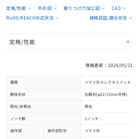
定格/性能
外形図
取りつけ穴加工図
CAD
RoHS/REACH対応状況
規格認証/適合状況
定格/性能
情報更新：2026/05/21
種類
ツマミ形セレクタスイッチ
胴体形状
丸胴形(φ22/25mm共用)
照光/非照光
照光
ノッチ数
2ノッチ
操作部
操作部形状
ツマミ形