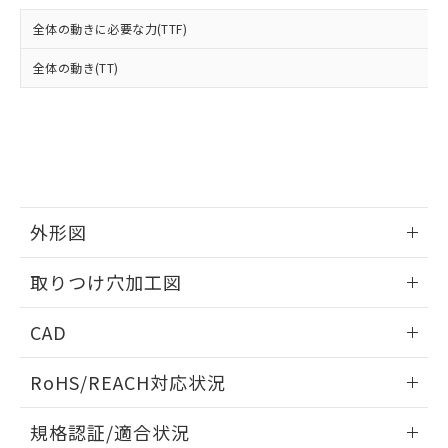
および当社の共同利用者が、当社の製
下記の非含有証明書をダウンロードするこ
品・サービスに関するお客様との取
全体の動きに必要な力(TTF)
とができます。
合意する
キャンセル
引・商談に必要な範囲で利用すること
をご了承ください。
全体の動き(TT)
EU RoHS指令（10物質）の非含有証明書
※当社の共同利用者とは、
"個人情報
51物質の非含有証明書（当社基準）
の共同利用に関して"
の「1.共同利
※本証明書は発行日時点で非含有を証明す
用者の範囲」に記載されている法人を
るもので、過去に遡って非含有を証明する
指します。
ものではありません。
また、RoHS指令のフタル酸エステル類４
物質の対応では、対応完了までの期間は出
荷製品に未対応品が混在することから備考
外形図
欄に対応日を記載しておりました。
情報更新：2026/05/21
既に当社にて対応品への在庫切替を完了
取りつけ穴加工図
していることから、特段のことがない限
り、2022年1月12日より割愛しておりま
情報更新：2026/05/21
CAD
す。
ログイン/会員登録いただくと、CADデータをダウンロー
RoHS/REACH対応状況
ドすることができます。
情報更新：2026/7/29
規格認証/適合状況