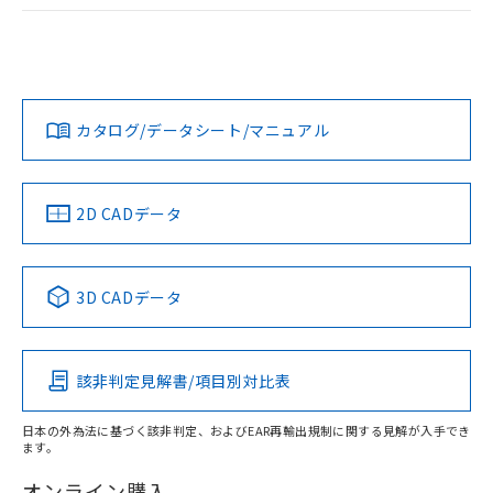
ログイン/会員登録
EU RoHS
注意事項・凡例
UL認証
CSA認証
CEマーキング
Yes
Yes
Yes
対応状況
対応予定月
※1
※2
ダウンロードデータをご利用いただく前に、以下を必ずお読
みください。
カタログ/データシート/マニュアル
対応済み
ソフトウェアの使用条件
LR型式承認
DNV型式承認
BV型式承認
KR型式承
（イギリス
（ノルウェー
（フランス
（韓国
船舶規格）
船舶規格）
船舶規格）
船舶規格
中国 RoHS
注意事項・凡例
2D CADデータ
No
No
No
No
中国 RoHS表
※1 ※2
3D CADデータ
この製品の規格認証/適合状況ページへ
Pb
Hg
Cd
Cr(VI)
その他の認証はこちらのページからご検索ください
該非判定見解書/項目別対比表
X
O
O
O
日本の外為法に基づく該非判定、およびEAR再輸出規制に関する見解が入手でき
ます。
"対応済み"や非含有の記載がされた商品であっても、流通
在庫等で未対応品が混在する可能性があります。
オンライン購入