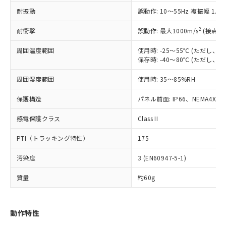
（以下｢規制貨物等」という）を輸出
記載している更新日時点での社内デー
耐振動
誤動作: 10～55Hz 複振幅 1.
*EU RoHS指令（10物質）：
または国外への提供する場合は、日本
記
タに基づき作成されるものであり、閲
説明
鉛(Pb) 1000ppm以下、 水銀(Hg) 1000ppm以下、 カド
*中国RoHS10物質の基準値 (GB/T26572)：
国政府の輸出許可(または役務取引許
号
覧された時点での実際の在庫および標
ミウム(Cd) 100ppm以下、
Pb(鉛) :1000ppm、 Hg(水銀) : 1000ppm、 Cd(カドミウ
2
耐衝撃
誤動作: 最大1000m/s
(接点開
可)を取得するなどの必要な手続きを
六価クロム(Cr(Ⅵ)) 1000ppm以下、ポリ臭化ビフェニル
ム) : 100ppm、
準価格とは異なる場合があることをご
類(PBB) 1000ppm以下、ポリ臭化ジフェニルエーテル類
Cr(Ⅵ)(六価クロム) : 1000ppm、 PBBs(ポリ臭化ビフェ
とります。
了承ください。
(PBDE) 1000ppm以下、フタル酸ビス(2-エチルヘキシ
周囲温度範囲
使用時: -25～55℃ (ただし
○
一定数以上の在庫あり
ニル類) : 1000ppm、 PBDEs(ポリ臭化ジフェニルエーテ
当社は規制貨物を破棄する場合は、完
ル) (DEHP)(別名：DOP) 1000ppm以下、フタル酸ブチ
正式な納期状況および標準価格はお客
ル類) : 1000ppm、
保存時: -40～80℃ (ただし
ルベンジル（BBP） 1000ppm以下、フタル酸ジブチル
全に破砕するなど、違法に輸出されな
DBP(フタル酸ジブチル) : 1000ppm、 DIBP(フタル酸ジ
様のお取引先、またはお客様担当のオ
（DBP） 1000ppm以下、フタル酸ジイソブチル
イソブチル) : 1000ppm、 BBP(フタル酸ブチルベンジ
△
一定数には満たないが在庫あり
いよう必要な手段を講じます。
周囲湿度範囲
使用時: 35～85%RH
ムロン制御機器販売店・当社販売員に
(DIBP) 1000ppm以下
ル) : 1000ppm、
当社は貴社製品を、核兵器、ミサイ
但し、RoHS指令で産業用監視および制御機器に対する
DEHP(フタル酸ビス(2-エチルヘキシル)) : 1000ppm
ご相談ください。
適用除外項目は除く。
ル、化学兵器、生物兵器またはその他
保護構造
パネル前面: IP66、NEMA4X, N
－
在庫なし(最新の在庫状況につ
オムロン制御機器販売店や当社販売拠
フタル酸エステル類の４物質については閾値を超える意
武器並びにこれらの製造装置等に一切
いては、お客様のお取引先、ま
図的な使用がないことを確認しています。
点は「
販売ネットワーク
」をご確認
※2 環境保護使用期限
感電保護クラス
Class II
使用いたしません。
たはお客様担当のオムロン制御
ください。
当社は、貴社製品を第三者に販売する
機器販売店・当社販売員にご確
在庫状況および標準価格結果を当社の
PTI（トラッキング特性）
175
※2 対応予定月
「ｅ」：有害物質（10物質）のすべてが基
場合は、上記1、2および3の内容を当
認ください)
事前の承諾なく第三者に漏洩または開
準値以下であることを示します。
該第三者に通知します。また当社は、
示しないようお願いします。
汚染度
3 (EN60947-5-1)
部品在庫の切り替え状況などにより、予定
「10」：通常の使用状況下において有害物
販売先および販売に係わる関係者が違
マイパーツ機能（部品リスト作成サー
空
受注生産機種、また在庫状況の
月が前後することがあります。
質が外部に漏えいし、環境に深刻な影響を
法に輸出するおそれがある場合は、取
ビス）をご利用いただくには、I-Web
白
情報を公開していない機種
質量
約60g
及ぼさない年数を意味します。
り引きをいたしません。
メンバーズにご登録されている必要が
「－」：未確認です。当社販売部門へお問
あります。
い合わせください。
お客様が当ウェブサイト上で当社にご
動作特性
※3 非含有証明書ダウンロード
登録された部品リストについて、当社