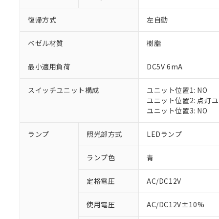
復帰方式
左自動
ベゼル材質
樹脂
最小適用負荷
DC5V 6mA
スイッチユニット構成
ユニット位置1: NO
ユニット位置2: 点灯
ユニット位置3: NO
※1 対応状況
ランプ
照光部方式
LEDランプ
対応済み：EU
ランプ色
青
対応予定：EU R
対応予定なし：EU
定格電圧
AC/DC12V
調査・確認中：EU
ご利用条件
非該当品：ライセ
※1 中国RoHS
使用電圧
AC/DC12V±10%
仕入先様の事情に
があります。
以下の条件をお読