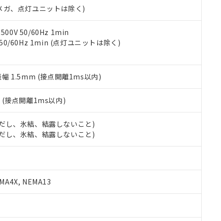
令のフタル酸エステル類４物質の対応では、対応完了までの期間は出
00Vメガ、点灯ユニットは除く)
備考欄に対応日を記載しておりました。
品への在庫切替を完了していることから、特段のことがない限り、20
0V 50/60Hz 1min
す。
 50/60Hz 1min (点灯ユニットは除く)
振幅 1.5mm (接点開離1ms以内)
2
(接点開離1ms以内)
 (ただし、氷結、結露しないこと)
 (ただし、氷結、結露しないこと)
A4X, NEMA13