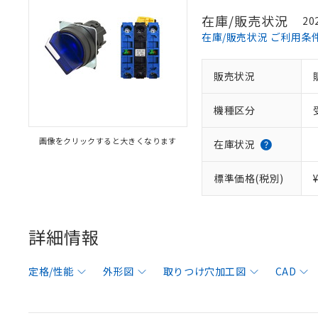
在庫/販売状況
20
在庫/販売状況 ご利用条
販売状況
機種区分
画像をクリックすると大きくなります
在庫状況
標準価格(税別)
詳細情報
定格/性能
外形図
取りつけ穴加工図
CAD