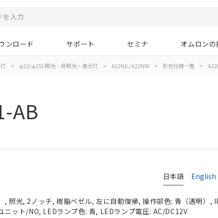
ウンロード
サポート
セミナ
オムロンの
示灯
>
φ22(φ25):照光・非照光・表示灯
>
A22NS / A22NW
>
形式仕様一覧
>
A22
1-AB
日本語
English
 照光, 2ノッチ, 樹脂ベゼル, 左に自動復帰, 操作部色: 青（透明）, IP
ニット/NO, LEDランプ色: 青, LEDランプ電圧: AC/DC12V