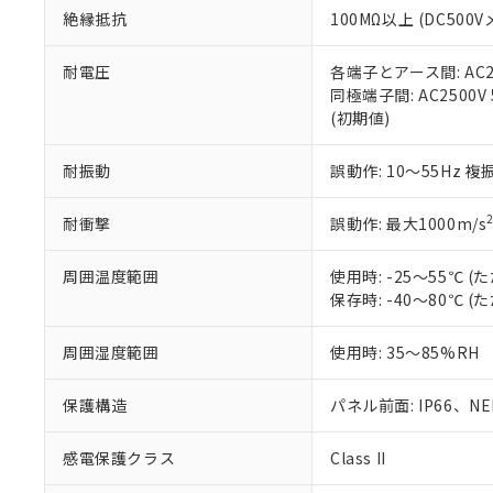
また、RoHS指
絶縁抵抗
100MΩ以上 (DC5
混在することから
既に当社にて対応
耐電圧
各端子とアース間: AC250
り割愛しておりま
同極端子間: AC2500V
(初期値)
耐振動
誤動作: 10～55Hz 複
耐衝撃
誤動作: 最大1000m/s
周囲温度範囲
使用時: -25～55℃
保存時: -40～80℃
周囲湿度範囲
使用時: 35～85%RH
保護構造
パネル前面: IP66、NEM
感電保護クラス
Class II