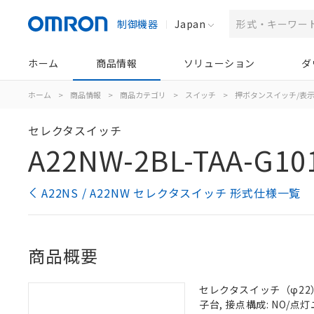
制御機器
Japan
ホーム
商品情報
ソリューション
ダ
ホーム
>
商品情報
>
商品カテゴリ
>
スイッチ
>
押ボタンスイッチ/表
セレクタスイッチ
A22NW-2BL-TAA-G10
A22NS / A22NW セレクタスイッチ 形式仕様一覧
商品概要
セレクタスイッチ（φ22）,
子台, 接点構成: NO/点灯ユ