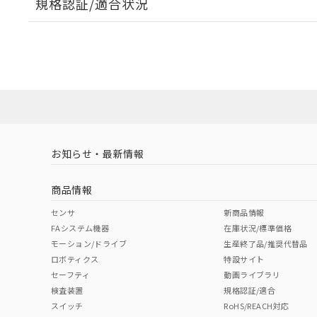
規格認証/適合状況
EU RoHS
注意事項・凡例
UL認証
CSA認証
CEマーキング
ダウンロードデータをご利用いただく前に、以下を必ずお読
Yes
Yes
Yes
対応状況
対応予定月
※1
※2
ソフトウェアの使用条件
対応済み
LR型式承認
DNV型式承認
BV型式承認
KR
（イギリス
（ノルウェー
（フランス
（
お知らせ・最新情報
中国 RoHS
注意事項・凡例
船舶規格）
船舶規格）
船舶規格）
船
商品情報
No
No
No
No
中国 RoHS表
※1 ※2
センサ
新商品情報
FAシステム機器
在庫状況/標準価格
Pb
Hg
Cd
Cr(V
モーション/ドライブ
生産終了品/推奨代替品
ロボティクス
特設サイト
セーフティ
動画ライブラリ
検査装置
規格認証/適合
X
O
O
O
スイッチ
RoHS/REACH対応