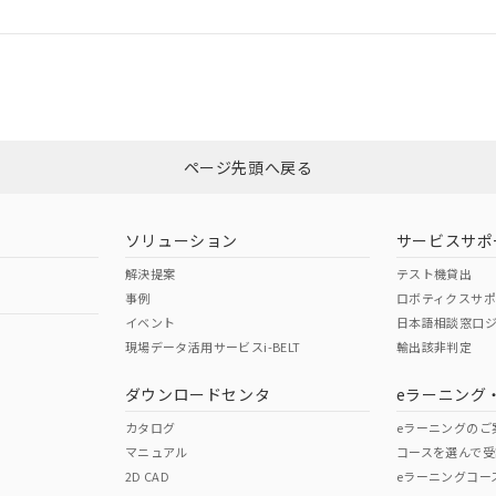
ログイン/会員登録
CCC認証
電波法
みください。
Yes
N/A
非含有証明書
※3
ページ先頭へ戻る
ダウンロードはこちら
型式承認
NK型式承認
ABS型式承認
韓国
（日本
（アメリカ
ソリューション
サービスサポ
舶規格）
船舶規格）
船舶規格）
解決提案
テスト機貸出
事例
ロボティクスサ
No
No
イベント
日本語相談窓口
現場データ活用サービスi-BELT
輸出該非判定
I)
PBBs
PBDEs
DBP
ダウンロードセンタ
eラーニング
この製品の規格認証/適合
その他の認証はこちらのページからご
カタログ
eラーニングのご
マニュアル
コースを選んで受
O
O
O
2D CAD
eラーニングコー