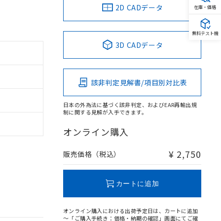
2D CADデータ
在庫・価格
無料テスト機
3D CADデータ
該非判定見解書/項目別対比表
日本の外為法に基づく該非判定、およびEAR再輸出規
制に関する見解が入手できます。
オンライン購入
¥ 2,750
販売価格（税込）
カートに追加
オンライン購入における出荷予定日は、カートに追加
～「ご購入手続き：価格・納期の確認」画面にてご確