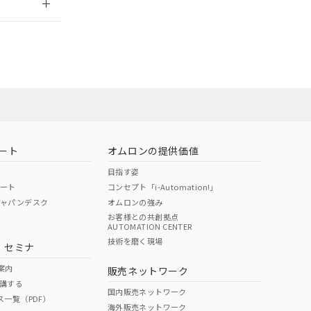
ート
オムロンの提供価値
目指す姿
ポート
コンセプト「i-Automation!」
ジャパンデスク
オムロンの強み
お客様との共創拠点
AUTOMATION CENTER
DIBP
BBP
DEHP
環境保護
技術を磨く現場
・セミナ
状況ページへ
使用期限
検索ください
案内
販売ネットワーク
講する
O
O
O
10
国内販売ネットワーク
ス一覧（PDF）
海外販売ネットワーク