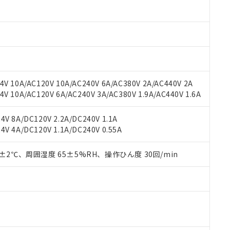
材料含有率が中国RoHSの基準値以下であることを示します。
材料含有率が中国RoHSの基準値を超えていることを示します。
、当社制御機器事業取扱商品の当社在庫状況および標準価格(税抜)
ら貴社製品のうち、外国為替および外国貿易法に定める商品（以下｢
質）：
す。当社販売部門へお問い合わせください。
 水銀(Hg) 1000ppm以下、 カドミウム(Cd) 100ppm以下、
たは国外への提供する場合は、日本国政府の輸出許可(または役務取
000ppm以下、ポリ臭化ビフェニル類(PBB) 1000ppm以下、ポリ臭化ジフェニルエーテル類(P
事業取扱商品の中には、本サービスの対象外となる商品もあること
手続きをとります。
キシル) (DEHP)(別名：DOP) 1000ppm以下、フタル酸ブチルベンジル（BBP） 100
(GB/T26572)：
以下、フタル酸ジイソブチル (DIBP) 1000ppm以下
び標準価格照会結果は、記載している更新日時点での社内データに
物を破棄する場合は、完全に破砕するなど、違法に輸出されないよ
(水銀) : 1000ppm、 Cd(カドミウム) : 100ppm、
業用監視および制御機器に対する適用除外項目は除く。
覧された時点での実際の在庫および標準価格とは異なる場合がある
1000ppm、 PBBs(ポリ臭化ビフェニル類) : 1000ppm、 PBDEs(ポリ臭化ジフェニルエーテル類
物質については閾値を超える意図的な使用がないことを確認しています。
上の在庫あり
 1000ppm、 DIBP(フタル酸ジイソブチル) : 1000ppm、 BBP(フタル酸ブチルベンジル) :
品を、核兵器、ミサイル、化学兵器、生物兵器またはその他武器並
チルヘキシル)) : 1000ppm
V 10A/AC120V 10A/AC240V 6A/AC380V 2A/AC440V 2A
況および標準価格はお客様のお取引先、またはお客様担当のオムロ
用いたしません。
 10A/AC120V 6A/AC240V 3A/AC380V 1.9A/AC440V 1.6A
ご相談ください。
は満たないが在庫あり
製品を第三者に販売する場合は、上記1、2および3の内容を当該第
機器販売店や当社販売拠点は「
販売ネットワーク
」をご確認くだ
販売先および販売に係わる関係者が違法に輸出するおそれがある場
用期限
び標準価格結果を当社の事前の承諾なく第三者に漏洩または開示し
え状況などにより、予定月が前後することがあります。
V 8A/DC120V 2.2A/DC240V 1.1A
(最新の在庫状況については、お客様のお取引先、またはお客様担当
V 4A/DC120V 1.1A/DC240V 0.55A
（10物質）のすべてが基準値以下であることを示します。
店・当社販売員にご確認ください)
能（部品リスト作成サービス）をご利用いただくには、I-Webメン
使用状況下において有害物質が外部に漏えいし、環境に深刻な影響を
あります。
0±2℃、周囲湿度 65±5%RH、操作ひん度 30回/min
機種、また在庫状況の情報を公開していない機種
ェブサイト上で当社にご登録された部品リストについて、当社およ
書ダウンロード
す。当社販売部門へお問い合わせください。
品・サービスに関するお客様との取引・商談に必要な範囲で利用す
合意する
キャンセル
書をダウンロードすることができます。
利用者とは、
"個人情報の共同利用に関して"
の「1.共同利用者の
します。
10物質）の非含有証明書
明書（当社基準）
日時点で非含有を証明するもので、過去に遡って非含有を証明するも