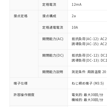
「○」：最大均質
定格電流
12mA
「×」：最大均質
本サービスは
当社は、これ
*EU RoHS指令（10物
「－」：未確認で
鉛(Pb) 1000ppm以下、
くものです。
う）を輸出ま
接点定格
接点構成
2a
記
説明
六価クロム(Cr(Ⅵ)) 1
当社制御機器
などの必要な
フタル酸ビス(2-エチルヘ
号
*中国RoHS10物質の基準値 
ル（DBP） 1000ppm
在庫状況およ
当社は規制貨
Pb(鉛) :1000ppm、 Hg
定格通電電流
10A
但し、RoHS指令で産
のであり、閲
ます。
Cr(Ⅵ)(六価クロム) : 
フタル酸エステル類の４
○
一定数以
DBP(フタル酸ジブチル) :
い。
当社は貴社製
DEHP(フタル酸ビス(2-エ
開閉能力(AC)
抵抗負荷(AC-12): AC24
正式な納期状
置等に一切使
誘導負荷(AC-15): AC24V
当社販売員に
※2 対応予定月
△
一定数に
当社は、貴社
オムロン制御
また当社は、
※2 環境保護使
在庫状況およ
部品在庫の切り替
たしません。
開閉能力(DC)
抵抗負荷(DC-12): DC24
－
在庫なし
す。
誘導負荷(DC-13): DC24
「ｅ」：有害物質
機器販売
マイパーツ機
「10」：通常の
ている必要が
味します。
開閉能力説明
測定条件: 周囲温度 2
空
受注生産
お客様が当ウ
※3 非含有証明
「－」：未確認で
白
が、当社の製
端子仕様
ねじ締め端子 (M3.5)
さい。
下記の非含有証明
※当社の共同
いる法人を指
許容操作頻度
電気的: 最大30回/分
EU RoHS指令（
機械的: 最大30回/分
51物質の非含有証
※本証明書は発行