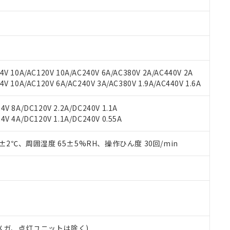
材料含有率が中国RoHSの基準値を超えていることを示します。
、当社制御機器事業取扱商品の当社在庫状況および標準価格(税抜)
ら貴社製品のうち、外国為替および外国貿易法に定める商品（以下｢
質）：
す。当社販売部門へお問い合わせください。
 水銀(Hg) 1000ppm以下、 カドミウム(Cd) 100ppm以下、
たは国外への提供する場合は、日本国政府の輸出許可(または役務取
000ppm以下、ポリ臭化ビフェニル類(PBB) 1000ppm以下、ポリ臭化ジフェニルエーテル類(P
事業取扱商品の中には、本サービスの対象外となる商品もあること
手続きをとります。
キシル) (DEHP)(別名：DOP) 1000ppm以下、フタル酸ブチルベンジル（BBP） 100
(GB/T26572)：
以下、フタル酸ジイソブチル (DIBP) 1000ppm以下
び標準価格照会結果は、記載している更新日時点での社内データに
物を破棄する場合は、完全に破砕するなど、違法に輸出されないよ
(水銀) : 1000ppm、 Cd(カドミウム) : 100ppm、
業用監視および制御機器に対する適用除外項目は除く。
覧された時点での実際の在庫および標準価格とは異なる場合がある
1000ppm、 PBBs(ポリ臭化ビフェニル類) : 1000ppm、 PBDEs(ポリ臭化ジフェニルエーテル類
物質については閾値を超える意図的な使用がないことを確認しています。
上の在庫あり
 1000ppm、 DIBP(フタル酸ジイソブチル) : 1000ppm、 BBP(フタル酸ブチルベンジル) :
品を、核兵器、ミサイル、化学兵器、生物兵器またはその他武器並
V 10A/AC120V 10A/AC240V 6A/AC380V 2A/AC440V 2A
チルヘキシル)) : 1000ppm
況および標準価格はお客様のお取引先、またはお客様担当のオムロ
用いたしません。
 10A/AC120V 6A/AC240V 3A/AC380V 1.9A/AC440V 1.6A
ご相談ください。
は満たないが在庫あり
製品を第三者に販売する場合は、上記1、2および3の内容を当該第
機器販売店や当社販売拠点は「
販売ネットワーク
」をご確認くだ
販売先および販売に係わる関係者が違法に輸出するおそれがある場
用期限
V 8A/DC120V 2.2A/DC240V 1.1A
び標準価格結果を当社の事前の承諾なく第三者に漏洩または開示し
え状況などにより、予定月が前後することがあります。
(最新の在庫状況については、お客様のお取引先、またはお客様担当
V 4A/DC120V 1.1A/DC240V 0.55A
（10物質）のすべてが基準値以下であることを示します。
店・当社販売員にご確認ください)
能（部品リスト作成サービス）をご利用いただくには、I-Webメン
使用状況下において有害物質が外部に漏えいし、環境に深刻な影響を
あります。
0±2℃、周囲湿度 65±5%RH、操作ひん度 30回/min
機種、また在庫状況の情報を公開していない機種
ェブサイト上で当社にご登録された部品リストについて、当社およ
書ダウンロード
す。当社販売部門へお問い合わせください。
品・サービスに関するお客様との取引・商談に必要な範囲で利用す
合意する
キャンセル
書をダウンロードすることができます。
利用者とは、
"個人情報の共同利用に関して"
の「1.共同利用者の
します。
10物質）の非含有証明書
明書（当社基準）
日時点で非含有を証明するもので、過去に遡って非含有を証明するも
00Vメガ、点灯ユニットは除く)