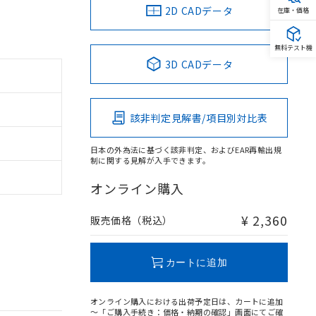
2D CADデータ
在庫・価格
無料テスト機
3D CADデータ
該非判定見解書/項目別対比表
日本の外為法に基づく該非判定、およびEAR再輸出規
制に関する見解が入手できます。
オンライン購入
¥ 2,360
販売価格（税込）
カートに追加
オンライン購入における出荷予定日は、カートに追加
～「ご購入手続き：価格・納期の確認」画面にてご確