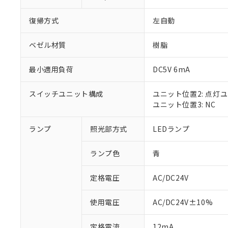
復帰方式
左自動
ベゼル材質
樹脂
最小適用負荷
DC5V 6mA
スイッチユニット構成
ユニット位置2: 点灯
ユニット位置3: NC
ランプ
照光部方式
LEDランプ
※1 対応状況
ランプ色
青
対応済み：EU
対応予定：EU R
対応予定なし：EU
定格電圧
AC/DC24V
調査・確認中：EU
ご利用条件
非該当品：ライセ
使用電圧
AC/DC24V±10%
※1 中国RoHS
仕入先様の事情に
があります。
以下の条件をお読
定格電流
12mA
「○」：最大均質