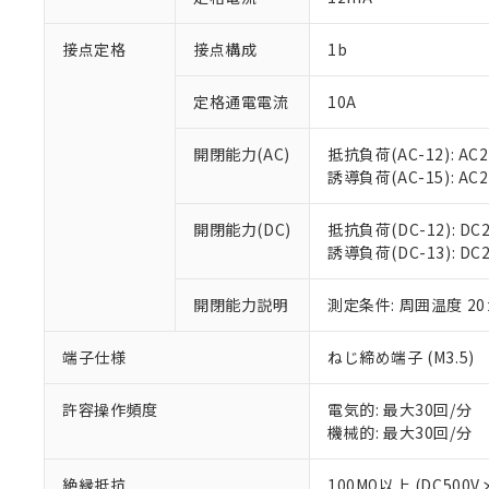
「×」：最大均質
本サービスは
当社は、これ
*EU RoHS指令（10物
「－」：未確認で
鉛(Pb) 1000ppm以下、
接点定格
接点構成
1b
くものです。
う）を輸出ま
記
説明
六価クロム(Cr(Ⅵ)) 1
当社制御機器
などの必要な
フタル酸ビス(2-エチルヘ
号
*中国RoHS10物質の基準値 
ル（DBP） 1000ppm
在庫状況およ
当社は規制貨
定格通電電流
10A
Pb(鉛) :1000ppm、 Hg
但し、RoHS指令で産
のであり、閲
ます。
Cr(Ⅵ)(六価クロム) : 
フタル酸エステル類の４
○
一定数以
DBP(フタル酸ジブチル) :
い。
当社は貴社製
開閉能力(AC)
抵抗負荷(AC-12): AC24
DEHP(フタル酸ビス(2-エ
正式な納期状
置等に一切使
誘導負荷(AC-15): AC24V
当社販売員に
※2 対応予定月
△
一定数に
当社は、貴社
オムロン制御
また当社は、
※2 環境保護使
開閉能力(DC)
抵抗負荷(DC-12): DC24
在庫状況およ
部品在庫の切り替
たしません。
－
在庫なし
誘導負荷(DC-13): DC24
す。
「ｅ」：有害物質
機器販売
マイパーツ機
「10」：通常の
ている必要が
開閉能力説明
測定条件: 周囲温度 2
味します。
空
受注生産
お客様が当ウ
※3 非含有証明
「－」：未確認で
白
が、当社の製
端子仕様
ねじ締め端子 (M3.5)
さい。
下記の非含有証明
※当社の共同
許容操作頻度
電気的: 最大30回/分
いる法人を指
EU RoHS指令（
機械的: 最大30回/分
51物質の非含有証
※本証明書は発行
絶縁抵抗
100MΩ以上 (DC5