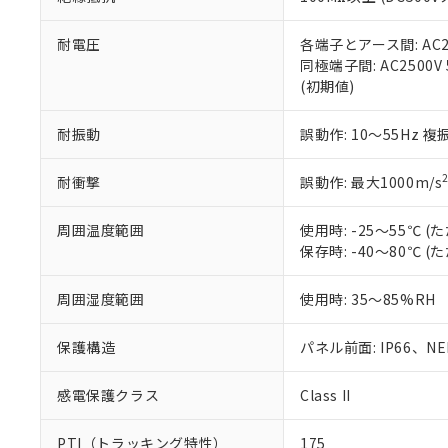
また、RoHS指
混在することから
既に当社にて対応
耐電圧
各端子とアース間: AC250
り割愛しておりま
同極端子間: AC2500V
(初期値)
耐振動
誤動作: 10～55Hz 複
耐衝撃
誤動作: 最大1000m/s
周囲温度範囲
使用時: -25～55℃
保存時: -40～80℃
周囲湿度範囲
使用時: 35～85%RH
保護構造
パネル前面: IP66、NEM
感電保護クラス
Class II
PTI（トラッキング特性）
175