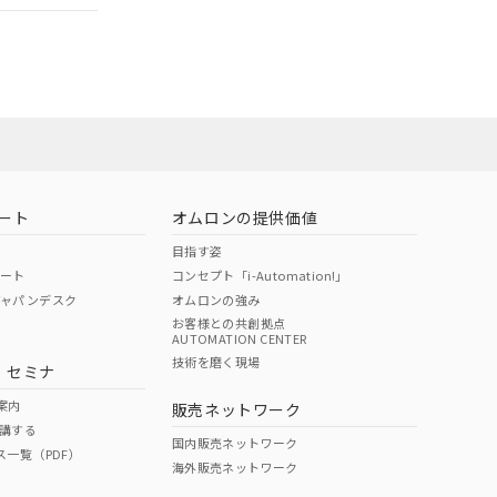
ート
オムロンの提供価値
目指す姿
ポート
コンセプト「i-Automation!」
ジャパンデスク
オムロンの強み
お客様との共創拠点
AUTOMATION CENTER
DIBP
BBP
DEHP
環境保護
技術を磨く現場
・セミナ
状況ページへ
使用期限
検索ください
案内
販売ネットワーク
講する
O
O
O
10
国内販売ネットワーク
ス一覧（PDF）
海外販売ネットワーク