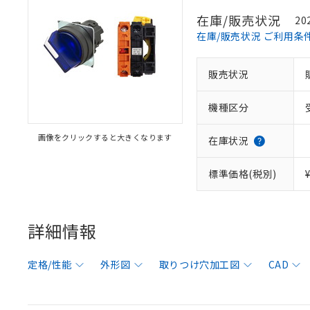
在庫/販売状況
20
在庫/販売状況 ご利用条
販売状況
機種区分
画像をクリックすると大きくなります
在庫状況
標準価格(税別)
詳細情報
定格/性能
外形図
取りつけ穴加工図
CAD