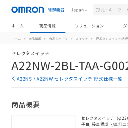
制御機器
Japan
ホーム
商品情報
ソリューション
ダ
ホーム
>
商品情報
>
商品カテゴリ
>
スイッチ
>
押ボタンスイッチ/表
セレクタスイッチ
A22NW-2BL-TAA-G00
A22NS / A22NW セレクタスイッチ 形式仕様一覧
商品概要
セレクタスイッチ（φ22）,
子台, 接点構成: -/点灯ユニ