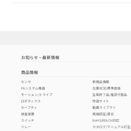
EU RoHS
注意事項・凡例
UL認証
CSA認証
CEマーキング
ダウンロードデータをご利用いただく前に、以下を必ずお読
Yes
Yes
Yes
対応状況
対応予定月
※1
※2
ソフトウェアの使用条件
対応済み
LR型式承認
DNV型式承認
BV型式承認
KR
（イギリス
（ノルウェー
（フランス
（
お知らせ・最新情報
中国 RoHS
注意事項・凡例
船舶規格）
船舶規格）
船舶規格）
船
商品情報
No
No
No
No
中国 RoHS表
※1 ※2
センサ
新商品情報
FAシステム機器
在庫状況/標準価格
Pb
Hg
Cd
Cr(V
モーション/ドライブ
生産終了品/推奨代替品
ロボティクス
特設サイト
セーフティ
動画ライブラリ
検査装置
規格認証/適合
X
O
O
O
スイッチ
RoHS/REACH対応
リレー
カタログ/マニュアル訂正