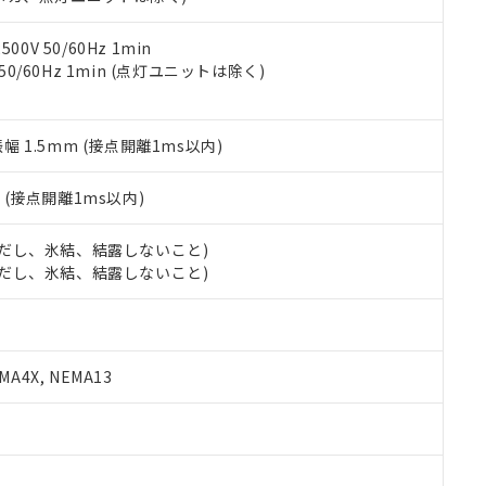
令のフタル酸エステル類４物質の対応では、対応完了までの期間は出
備考欄に対応日を記載しておりました。
品への在庫切替を完了していることから、特段のことがない限り、20
0V 50/60Hz 1min
す。
 50/60Hz 1min (点灯ユニットは除く)
振幅 1.5mm (接点開離1ms以内)
2
(接点開離1ms以内)
 (ただし、氷結、結露しないこと)
 (ただし、氷結、結露しないこと)
A4X, NEMA13