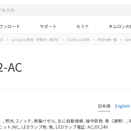
ウンロード
サポート
セミナ
オムロンの
示灯
>
φ22(φ25):照光・非照光・表示灯
>
A22NS / A22NW
>
形式仕様一覧
>
A22
2-AC
日本語
English
 照光, 2ノッチ, 樹脂ベゼル, 左に自動復帰, 操作部色: 青（透明）, IP
ット/NC, LEDランプ色: 青, LEDランプ電圧: AC/DC24V