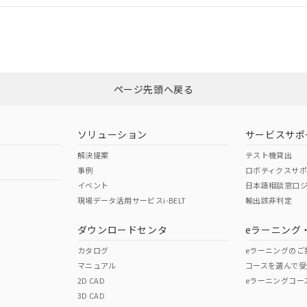
CCC認証
電波法
みください。
Yes
N/A
非含有証明書
※3
ページ先頭へ戻る
ダウンロードはこちら
型式承認
NK型式承認
ABS型式承認
韓国
（日本
（アメリカ
ソリューション
サービスサポ
舶規格）
船舶規格）
船舶規格）
解決提案
テスト機貸出
事例
ロボティクスサ
No
No
イベント
日本語相談窓口
現場データ活用サービスi-BELT
輸出該非判定
I)
PBBs
PBDEs
DBP
ダウンロードセンタ
eラーニング
この製品の規格認証/適合
その他の認証はこちらのページからご
カタログ
eラーニングのご
マニュアル
コースを選んで受
O
O
O
2D CAD
eラーニングコー
3D CAD