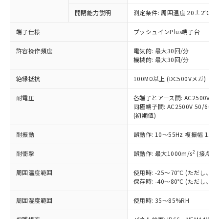
対応予定なし：EU RoHS指令（10物質）の
開閉能力説明
測定条件: 周囲温度 20±2℃、
以下の条件をお読みいただき、同意のうえ
非含有に非対応の商品で、対応品を出す予
ご利用ください。
定はありません。
端子仕様
プッシュインPlus端子台
調査・確認中：EU RoHS指令（10物質）の
本サービスは、当社制御機器事業取扱
※1 中国RoHS○×表
非含有の対応状況を調査中または確認中の
許容操作頻度
電気的: 最大30回/分
商品の当社在庫状況および標準価格
機械的: 最大30回/分
商品です。
(税抜)を提供させていただくもので
「○」：最大均質材料含有率が中国RoHSの
非該当品：ライセンス料など無形物で、有
す。
絶縁抵抗
100MΩ以上 (DC500Vメガ)
基準値以下であることを示します。
害物質有無と関係のない商品です。
当社制御機器事業取扱商品の中には、
「×」：最大均質材料含有率が中国RoHSの
仕入先様の事情により、非含有部品として
本サービスの対象外となる商品もある
耐電圧
各端子とアース間: AC2500V 50/
基準値を超えていることを示します。
いたものが、含有品と判明した場合などや
当社は、これら貴社製品のうち、外国
同極端子間: AC2500V 50/60Hz
ことをご了承ください。
「－」：未確認です。当社販売部門へお問
むを得ず変更することがあります。
為替および外国貿易法に定める商品
(初期値)
在庫状況および標準価格照会結果は、
い合わせください。
（以下｢規制貨物等」という）を輸出
記載している更新日時点での社内デー
*EU RoHS指令（10物質）：
耐振動
誤動作: 10～55Hz 複振幅 1.
または国外への提供する場合は、日本
記
タに基づき作成されるものであり、閲
説明
鉛(Pb) 1000ppm以下、 水銀(Hg) 1000ppm以下、 カド
*中国RoHS10物質の基準値 (GB/T26572)：
国政府の輸出許可(または役務取引許
号
覧された時点での実際の在庫および標
ミウム(Cd) 100ppm以下、
Pb(鉛) :1000ppm、 Hg(水銀) : 1000ppm、 Cd(カドミウ
2
耐衝撃
誤動作: 最大1000m/s
(接点開
可)を取得するなどの必要な手続きを
六価クロム(Cr(Ⅵ)) 1000ppm以下、ポリ臭化ビフェニル
ム) : 100ppm、
準価格とは異なる場合があることをご
類(PBB) 1000ppm以下、ポリ臭化ジフェニルエーテル類
Cr(Ⅵ)(六価クロム) : 1000ppm、 PBBs(ポリ臭化ビフェ
とります。
了承ください。
(PBDE) 1000ppm以下、フタル酸ビス(2-エチルヘキシ
○
一定数以上の在庫あり
ニル類) : 1000ppm、 PBDEs(ポリ臭化ジフェニルエーテ
周囲温度範囲
使用時: -25～70℃ (ただし
当社は規制貨物を破棄する場合は、完
ル) (DEHP)(別名：DOP) 1000ppm以下、フタル酸ブチ
正式な納期状況および標準価格はお客
ル類) : 1000ppm、
保存時: -40～80℃ (ただし
ルベンジル（BBP） 1000ppm以下、フタル酸ジブチル
全に破砕するなど、違法に輸出されな
DBP(フタル酸ジブチル) : 1000ppm、 DIBP(フタル酸ジ
様のお取引先、またはお客様担当のオ
（DBP） 1000ppm以下、フタル酸ジイソブチル
イソブチル) : 1000ppm、 BBP(フタル酸ブチルベンジ
△
一定数には満たないが在庫あり
いよう必要な手段を講じます。
ムロン制御機器販売店・当社販売員に
(DIBP) 1000ppm以下
周囲湿度範囲
使用時: 35～85%RH
ル) : 1000ppm、
当社は貴社製品を、核兵器、ミサイ
但し、RoHS指令で産業用監視および制御機器に対する
DEHP(フタル酸ビス(2-エチルヘキシル)) : 1000ppm
ご相談ください。
適用除外項目は除く。
ル、化学兵器、生物兵器またはその他
－
在庫なし(最新の在庫状況につ