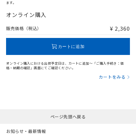
ます。
"対応済み"や非含有の記載がされた商品であっても、流通
在庫等で未対応品が混在する可能性があります。
オンライン購入
非含有品が必要な際は、弊社営業部門もしくは販売店へお
問い合わせください。
¥ 2,360
販売価格（税込）
この製品のRoHS/REACH対応状況ページへ
カートに追加
オンライン購入における出荷予定日は、カートに追加～「ご購入手続き：価
格・納期の確認」画面にてご確認ください。
カートをみる
ページ先頭へ戻る
お知らせ・最新情報