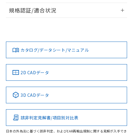
物質の対応では、対応完了までの期間は出
情報更新：2026/7/29
荷製品に未対応品が混在することから備考
規格認証/適合状況
欄に対応日を記載しておりました。
ログイン/会員登録
EU RoHS
注意事項・凡例
A22NS-3MR-NRA-P212-NNについての規格認証/適合状況に
既に当社にて対応品への在庫切替を完了
ついては、「カスタマーサポートセンタ お客様相談室」また
していることから、特段のことがない限
は貴社担当オムロン営業員または販売店にお問い合わせくだ
り、2022年1月12日より割愛しておりま
対応状況
対応予定月
※1
※2
さい。
す。
ダウンロードデータをご利用いただく前に、以下を必ずお読
みください。
カタログ/データシート/マニュアル
対応済み
ソフトウェアの使用条件
お問い合わせ
中国 RoHS
注意事項・凡例
2D CADデータ
中国 RoHS表
※1 ※2
3D CADデータ
Pb
Hg
Cd
Cr(VI)
該非判定見解書/項目別対比表
O
O
O
O
日本の外為法に基づく該非判定、およびEAR再輸出規制に関する見解が入手でき