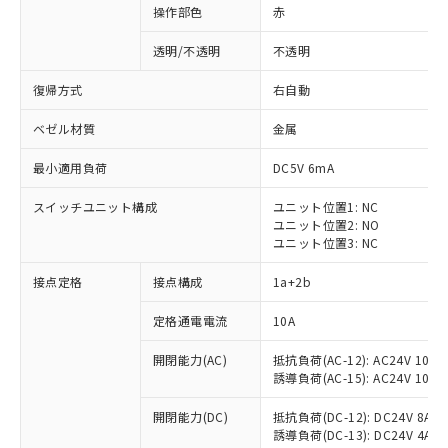
操作部色
赤
透明/不透明
不透明
復帰方式
右自動
ベゼル材質
金属
最小適用負荷
DC5V 6mA
スイッチユニット構成
ユニット位置1: NC
ユニット位置2: NO
ユニット位置3: NC
接点定格
接点構成
1a+2b
※1 対応状況
定格通電電流
10A
対応済み：EU RoHS指令（10物質）の
開閉能力(AC)
抵抗負荷(AC-12): AC24V 10A/A
非含有に対応した製品が提供可能な商品で
誘導負荷(AC-15): AC24V 10A/AC
す。
対応予定：EU RoHS指令（10物質）の非含
開閉能力(DC)
抵抗負荷(DC-12): DC24V 8A/DC
ご利用条件
有に対応した製品に切り替える予定のある
誘導負荷(DC-13): DC24V 4A/DC
商品です。