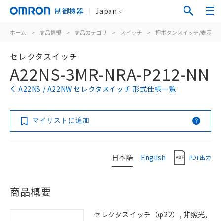
制御機器
Japan
ホーム
>
商品情報
>
商品カテゴリ
>
スイッチ
>
押ボタンスイッチ/表示灯
セレクタスイッチ
A22NS-3MR-NRA-P212-NN
A22NS / A22NW セレクタスイッチ 形式仕様一覧
マイリストに追加
日本語
English
PDF出力
商品概要
セレクタスイッチ（φ22）, 非照光,