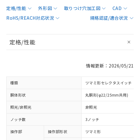
定格/性能
外形図
取りつけ穴加工図
CAD
RoHS/REACH対応状況
規格認証/適合状況
定格/性能
情報更新：2026/05/21
種類
ツマミ形セレクタスイッチ
胴体形状
丸胴形(φ22/25mm共用)
照光/非照光
非照光
ノッチ数
3ノッチ
操作部
操作部形状
ツマミ形