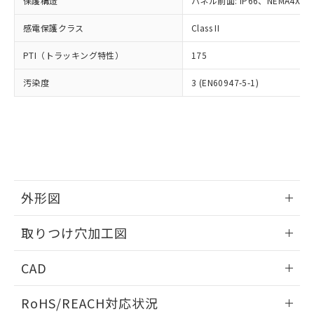
保護構造
パネル前面: IP66、NEMA4X, N
オムロン制御機器販売店や当社販売拠
フタル酸エステル類の４物質については閾値を超える意
武器並びにこれらの製造装置等に一切
いては、お客様のお取引先、ま
図的な使用がないことを確認しています。
点は「
販売ネットワーク
」をご確認
※2 環境保護使用期限
使用いたしません。
感電保護クラス
Class II
たはお客様担当のオムロン制御
ください。
当社は、貴社製品を第三者に販売する
機器販売店・当社販売員にご確
在庫状況および標準価格結果を当社の
※2 対応予定月
「ｅ」：有害物質（10物質）のすべてが基
PTI（トラッキング特性）
175
場合は、上記1、2および3の内容を当
認ください)
事前の承諾なく第三者に漏洩または開
準値以下であることを示します。
該第三者に通知します。また当社は、
示しないようお願いします。
汚染度
3 (EN60947-5-1)
部品在庫の切り替え状況などにより、予定
「10」：通常の使用状況下において有害物
販売先および販売に係わる関係者が違
マイパーツ機能（部品リスト作成サー
空
受注生産機種、また在庫状況の
月が前後することがあります。
質が外部に漏えいし、環境に深刻な影響を
法に輸出するおそれがある場合は、取
ビス）をご利用いただくには、I-Web
白
情報を公開していない機種
及ぼさない年数を意味します。
り引きをいたしません。
メンバーズにご登録されている必要が
「－」：未確認です。当社販売部門へお問
あります。
い合わせください。
お客様が当ウェブサイト上で当社にご
※3 非含有証明書ダウンロード
登録された部品リストについて、当社
および当社の共同利用者が、当社の製
下記の非含有証明書をダウンロードするこ
品・サービスに関するお客様との取
外形図
とができます。
合意する
キャンセル
引・商談に必要な範囲で利用すること
をご了承ください。
情報更新：2026/05/21
取りつけ穴加工図
EU RoHS指令（10物質）の非含有証明書
※当社の共同利用者とは、
"個人情報
51物質の非含有証明書（当社基準）
の共同利用に関して"
の「1.共同利
情報更新：2026/05/21
※本証明書は発行日時点で非含有を証明す
CAD
用者の範囲」に記載されている法人を
るもので、過去に遡って非含有を証明する
指します。
ものではありません。
ログイン/会員登録いただくと、CADデータをダウンロー
RoHS/REACH対応状況
また、RoHS指令のフタル酸エステル類４
ドすることができます。