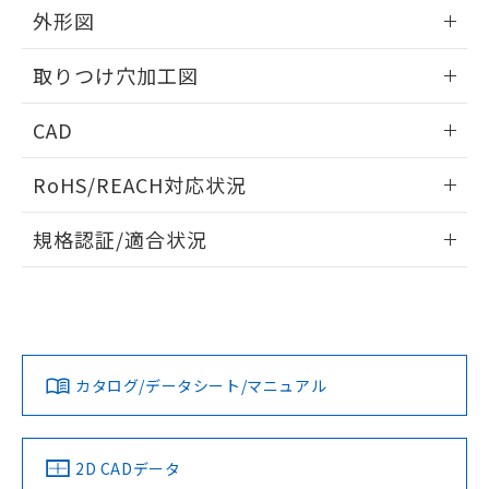
の共同利用に関して"
の「1.共同利
外形図
※本証明書は発行日時点で非含有を証明す
用者の範囲」に記載されている法人を
るもので、過去に遡って非含有を証明する
指します。
情報更新：2026/05/21
ものではありません。
取りつけ穴加工図
また、RoHS指令のフタル酸エステル類４
物質の対応では、対応完了までの期間は出
情報更新：2026/05/21
CAD
荷製品に未対応品が混在することから備考
欄に対応日を記載しておりました。
ログイン/会員登録いただくと、CADデータをダウンロー
既に当社にて対応品への在庫切替を完了
RoHS/REACH対応状況
ドすることができます。
していることから、特段のことがない限
情報更新：2026/7/29
り、2022年1月12日より割愛しておりま
規格認証/適合状況
す。
ログイン/会員登録
EU RoHS
注意事項・凡例
A22NS-3MR-NRA-P210-NNについての規格認証/適合状況に
ついては、「カスタマーサポートセンタ お客様相談室」また
は貴社担当オムロン営業員または販売店にお問い合わせくだ
対応状況
対応予定月
※1
※2
さい。
ダウンロードデータをご利用いただく前に、以下を必ずお読
みください。
カタログ/データシート/マニュアル
対応済み
ソフトウェアの使用条件
お問い合わせ
中国 RoHS
注意事項・凡例
2D CADデータ