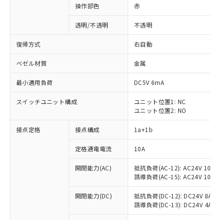
操作部色
赤
透明/不透明
不透明
復帰方式
右自動
ベゼル材質
金属
最小適用負荷
DC5V 6mA
スイッチユニット構成
ユニット位置1: NC
ユニット位置2: NO
接点定格
接点構成
1a+1b
定格通電電流
10A
開閉能力(AC)
抵抗負荷(AC-12): AC24V 10A/A
誘導負荷(AC-15): AC24V 10A/AC
※1 対応状況
開閉能力(DC)
抵抗負荷(DC-12): DC24V 8A/DC
誘導負荷(DC-13): DC24V 4A/DC
対応済み：EU RoHS指令（10物質）の