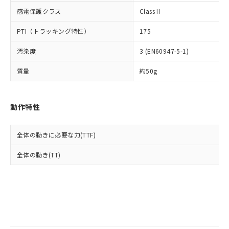
当社は規制貨物を破棄する場合は、完
ル) (DEHP)(別名：DOP) 1000ppm以下、フタル酸ブチ
正式な納期状況および標準価格はお客
ル類) : 1000ppm、
感電保護クラス
Class II
ルベンジル（BBP） 1000ppm以下、フタル酸ジブチル
全に破砕するなど、違法に輸出されな
DBP(フタル酸ジブチル) : 1000ppm、 DIBP(フタル酸ジ
様のお取引先、またはお客様担当のオ
（DBP） 1000ppm以下、フタル酸ジイソブチル
イソブチル) : 1000ppm、 BBP(フタル酸ブチルベンジ
△
一定数には満たないが在庫あり
いよう必要な手段を講じます。
ムロン制御機器販売店・当社販売員に
(DIBP) 1000ppm以下
ル) : 1000ppm、
PTI（トラッキング特性）
175
当社は貴社製品を、核兵器、ミサイ
但し、RoHS指令で産業用監視および制御機器に対する
DEHP(フタル酸ビス(2-エチルヘキシル)) : 1000ppm
ご相談ください。
適用除外項目は除く。
ル、化学兵器、生物兵器またはその他
－
在庫なし(最新の在庫状況につ
オムロン制御機器販売店や当社販売拠
フタル酸エステル類の４物質については閾値を超える意
汚染度
3 (EN60947-5-1)
武器並びにこれらの製造装置等に一切
いては、お客様のお取引先、ま
図的な使用がないことを確認しています。
点は「
販売ネットワーク
」をご確認
※2 環境保護使用期限
使用いたしません。
たはお客様担当のオムロン制御
ください。
質量
約50g
当社は、貴社製品を第三者に販売する
機器販売店・当社販売員にご確
在庫状況および標準価格結果を当社の
※2 対応予定月
「ｅ」：有害物質（10物質）のすべてが基
場合は、上記1、2および3の内容を当
認ください)
事前の承諾なく第三者に漏洩または開
準値以下であることを示します。
該第三者に通知します。また当社は、
示しないようお願いします。
動作特性
部品在庫の切り替え状況などにより、予定
「10」：通常の使用状況下において有害物
販売先および販売に係わる関係者が違
マイパーツ機能（部品リスト作成サー
空
受注生産機種、また在庫状況の
月が前後することがあります。
質が外部に漏えいし、環境に深刻な影響を
法に輸出するおそれがある場合は、取
ビス）をご利用いただくには、I-Web
白
情報を公開していない機種
及ぼさない年数を意味します。
り引きをいたしません。
メンバーズにご登録されている必要が
全体の動きに必要な力(TTF)
「－」：未確認です。当社販売部門へお問
あります。
い合わせください。
全体の動き(TT)
お客様が当ウェブサイト上で当社にご
※3 非含有証明書ダウンロード
登録された部品リストについて、当社
および当社の共同利用者が、当社の製
下記の非含有証明書をダウンロードするこ
品・サービスに関するお客様との取
とができます。
合意する
キャンセル
引・商談に必要な範囲で利用すること
をご了承ください。
EU RoHS指令（10物質）の非含有証明書
※当社の共同利用者とは、
"個人情報
51物質の非含有証明書（当社基準）