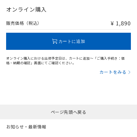
"対応済み"や非含有の記載がされた商品であっても、流通
在庫等で未対応品が混在する可能性があります。
オンライン購入
非含有品が必要な際は、弊社営業部門もしくは販売店へお
問い合わせください。
¥ 1,890
販売価格（税込）
この製品のRoHS/REACH対応状況ページへ
カートに追加
オンライン購入における出荷予定日は、カートに追加～「ご購入手続き：価
格・納期の確認」画面にてご確認ください。
カートをみる
ページ先頭へ戻る
お知らせ・最新情報