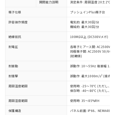
開閉能力説明
測定条件: 周囲温度 20±2℃、
対応予定なし：EU RoHS指令（10物質）の
以下の条件をお読みいただき、同意のうえ
非含有に非対応の商品で、対応品を出す予
ご利用ください。
端子仕様
プッシュインPlus端子台
定はありません。
調査・確認中：EU RoHS指令（10物質）の
本サービスは、当社制御機器事業取扱
許容操作頻度
電気的: 最大30回/分
※1 中国RoHS○×表
非含有の対応状況を調査中または確認中の
機械的: 最大30回/分
商品の当社在庫状況および標準価格
商品です。
(税抜)を提供させていただくもので
「○」：最大均質材料含有率が中国RoHSの
非該当品：ライセンス料など無形物で、有
絶縁抵抗
100MΩ以上 (DC500Vメガ)
す。
基準値以下であることを示します。
害物質有無と関係のない商品です。
当社制御機器事業取扱商品の中には、
「×」：最大均質材料含有率が中国RoHSの
仕入先様の事情により、非含有部品として
耐電圧
各端子とアース間: AC2500V 50/
本サービスの対象外となる商品もある
基準値を超えていることを示します。
いたものが、含有品と判明した場合などや
同極端子間: AC2500V 50/60Hz
当社は、これら貴社製品のうち、外国
ことをご了承ください。
「－」：未確認です。当社販売部門へお問
(初期値)
むを得ず変更することがあります。
為替および外国貿易法に定める商品
在庫状況および標準価格照会結果は、
い合わせください。
（以下｢規制貨物等」という）を輸出
記載している更新日時点での社内デー
耐振動
誤動作: 10～55Hz 複振幅 1.
*EU RoHS指令（10物質）：
または国外への提供する場合は、日本
記
タに基づき作成されるものであり、閲
説明
鉛(Pb) 1000ppm以下、 水銀(Hg) 1000ppm以下、 カド
*中国RoHS10物質の基準値 (GB/T26572)：
国政府の輸出許可(または役務取引許
号
覧された時点での実際の在庫および標
ミウム(Cd) 100ppm以下、
2
耐衝撃
誤動作: 最大1000m/s
(接点開
Pb(鉛) :1000ppm、 Hg(水銀) : 1000ppm、 Cd(カドミウ
可)を取得するなどの必要な手続きを
六価クロム(Cr(Ⅵ)) 1000ppm以下、ポリ臭化ビフェニル
ム) : 100ppm、
準価格とは異なる場合があることをご
類(PBB) 1000ppm以下、ポリ臭化ジフェニルエーテル類
Cr(Ⅵ)(六価クロム) : 1000ppm、 PBBs(ポリ臭化ビフェ
とります。
周囲温度範囲
使用時: -25～70℃ (ただし
了承ください。
(PBDE) 1000ppm以下、フタル酸ビス(2-エチルヘキシ
○
一定数以上の在庫あり
ニル類) : 1000ppm、 PBDEs(ポリ臭化ジフェニルエーテ
当社は規制貨物を破棄する場合は、完
保存時: -40～80℃ (ただし
ル) (DEHP)(別名：DOP) 1000ppm以下、フタル酸ブチ
正式な納期状況および標準価格はお客
ル類) : 1000ppm、
ルベンジル（BBP） 1000ppm以下、フタル酸ジブチル
全に破砕するなど、違法に輸出されな
DBP(フタル酸ジブチル) : 1000ppm、 DIBP(フタル酸ジ
様のお取引先、またはお客様担当のオ
（DBP） 1000ppm以下、フタル酸ジイソブチル
イソブチル) : 1000ppm、 BBP(フタル酸ブチルベンジ
△
一定数には満たないが在庫あり
周囲湿度範囲
使用時: 35～85%RH
いよう必要な手段を講じます。
ムロン制御機器販売店・当社販売員に
(DIBP) 1000ppm以下
ル) : 1000ppm、
当社は貴社製品を、核兵器、ミサイ
但し、RoHS指令で産業用監視および制御機器に対する
DEHP(フタル酸ビス(2-エチルヘキシル)) : 1000ppm
ご相談ください。
適用除外項目は除く。
保護構造
パネル前面: IP66、NEMA4X, N
ル、化学兵器、生物兵器またはその他
－
在庫なし(最新の在庫状況につ
オムロン制御機器販売店や当社販売拠
フタル酸エステル類の４物質については閾値を超える意