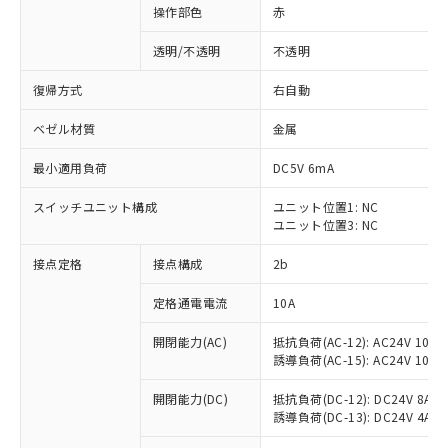
操作部色
赤
透明/不透明
不透明
復帰方式
右自動
ベゼル材質
金属
最小適用負荷
DC5V 6mA
スイッチユニット構成
ユニット位置1: NC
ユニット位置3: NC
接点定格
接点構成
2b
※1 対応状況
定格通電電流
10A
対応済み：EU RoHS指令（10物質）の
開閉能力(AC)
抵抗負荷(AC-12): AC24V 10A/A
非含有に対応した製品が提供可能な商品で
誘導負荷(AC-15): AC24V 10A/AC
す。
対応予定：EU RoHS指令（10物質）の非含
開閉能力(DC)
抵抗負荷(DC-12): DC24V 8A/DC
ご利用条件
有に対応した製品に切り替える予定のある
誘導負荷(DC-13): DC24V 4A/DC
商品です。