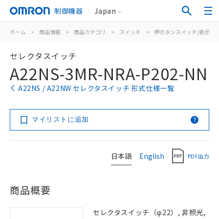
制御機器
Japan
ホーム
>
商品情報
>
商品カテゴリ
>
スイッチ
>
押ボタンスイッチ/表示灯
セレクタスイッチ
A22NS-3MR-NRA-P202-NN
A22NS / A22NW セレクタスイッチ 形式仕様一覧
マイリストに追加
日本語
English
PDF出力
商品概要
セレクタスイッチ（φ22）, 非照光,