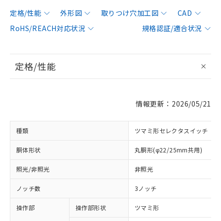
定格/性能
外形図
取りつけ穴加工図
CAD
RoHS/REACH対応状況
規格認証/適合状況
定格/性能
情報更新：2026/05/21
種類
ツマミ形セレクタスイッチ
胴体形状
丸胴形(φ22/25mm共用)
照光/非照光
非照光
ノッチ数
3ノッチ
操作部
操作部形状
ツマミ形