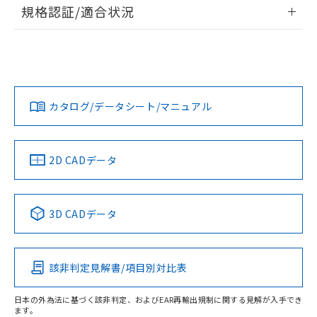
情報更新：2026/7/29
規格認証/適合状況
荷製品に未対応品が混在することから備考
欄に対応日を記載しておりました。
ログイン/会員登録
EU RoHS
注意事項・凡例
A22NS-3MR-NRA-P202-NNについての規格認証/適合状況に
既に当社にて対応品への在庫切替を完了
ついては、「カスタマーサポートセンタ お客様相談室」また
していることから、特段のことがない限
は貴社担当オムロン営業員または販売店にお問い合わせくだ
り、2022年1月12日より割愛しておりま
対応状況
対応予定月
※1
※2
さい。
ダウンロードデータをご利用いただく前に、以下を必ずお読
す。
みください。
カタログ/データシート/マニュアル
対応済み
ソフトウェアの使用条件
お問い合わせ
中国 RoHS
注意事項・凡例
2D CADデータ
中国 RoHS表
※1 ※2
3D CADデータ
Pb
Hg
Cd
Cr(VI)
該非判定見解書/項目別対比表
O
O
O
O
日本の外為法に基づく該非判定、およびEAR再輸出規制に関する見解が入手でき
ます。