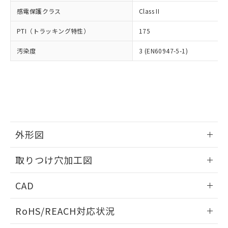
武器並びにこれらの製造装置等に一切
いては、お客様のお取引先、ま
図的な使用がないことを確認しています。
点は「
販売ネットワーク
」をご確認
感電保護クラス
Class II
※2 環境保護使用期限
使用いたしません。
たはお客様担当のオムロン制御
ください。
当社は、貴社製品を第三者に販売する
機器販売店・当社販売員にご確
在庫状況および標準価格結果を当社の
PTI（トラッキング特性）
175
※2 対応予定月
「ｅ」：有害物質（10物質）のすべてが基
場合は、上記1、2および3の内容を当
認ください)
事前の承諾なく第三者に漏洩または開
準値以下であることを示します。
該第三者に通知します。また当社は、
示しないようお願いします。
汚染度
3 (EN60947-5-1)
部品在庫の切り替え状況などにより、予定
「10」：通常の使用状況下において有害物
販売先および販売に係わる関係者が違
マイパーツ機能（部品リスト作成サー
空
受注生産機種、また在庫状況の
月が前後することがあります。
質が外部に漏えいし、環境に深刻な影響を
法に輸出するおそれがある場合は、取
ビス）をご利用いただくには、I-Web
白
情報を公開していない機種
及ぼさない年数を意味します。
り引きをいたしません。
メンバーズにご登録されている必要が
「－」：未確認です。当社販売部門へお問
あります。
い合わせください。
お客様が当ウェブサイト上で当社にご
※3 非含有証明書ダウンロード
登録された部品リストについて、当社
および当社の共同利用者が、当社の製
下記の非含有証明書をダウンロードするこ
外形図
品・サービスに関するお客様との取
とができます。
合意する
キャンセル
引・商談に必要な範囲で利用すること
情報更新：2026/05/21
をご了承ください。
取りつけ穴加工図
EU RoHS指令（10物質）の非含有証明書
※当社の共同利用者とは、
"個人情報
51物質の非含有証明書（当社基準）
情報更新：2026/05/21
の共同利用に関して"
の「1.共同利
CAD
※本証明書は発行日時点で非含有を証明す
用者の範囲」に記載されている法人を
るもので、過去に遡って非含有を証明する
指します。
ログイン/会員登録いただくと、CADデータをダウンロー
ものではありません。
RoHS/REACH対応状況
ドすることができます。
また、RoHS指令のフタル酸エステル類４
物質の対応では、対応完了までの期間は出