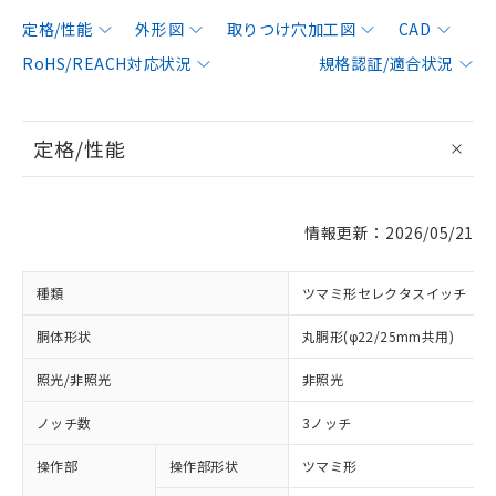
定格/性能
外形図
取りつけ穴加工図
CAD
RoHS/REACH対応状況
規格認証/適合状況
定格/性能
情報更新：2026/05/21
種類
ツマミ形セレクタスイッチ
胴体形状
丸胴形(φ22/25mm共用)
照光/非照光
非照光
ノッチ数
3ノッチ
操作部
操作部形状
ツマミ形