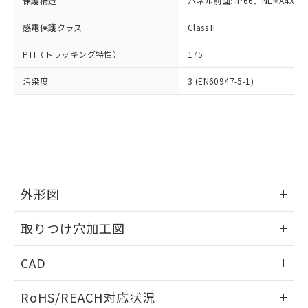
保護構造
パネル前面: IP66、NEMA4X, N
オムロン制御機器販売店や当社販売拠
フタル酸エステル類の４物質については閾値を超える意
武器並びにこれらの製造装置等に一切
いては、お客様のお取引先、ま
図的な使用がないことを確認しています。
点は「
販売ネットワーク
」をご確認
※2 環境保護使用期限
使用いたしません。
感電保護クラス
Class II
たはお客様担当のオムロン制御
ください。
当社は、貴社製品を第三者に販売する
機器販売店・当社販売員にご確
在庫状況および標準価格結果を当社の
※2 対応予定月
「ｅ」：有害物質（10物質）のすべてが基
PTI（トラッキング特性）
175
場合は、上記1、2および3の内容を当
認ください)
事前の承諾なく第三者に漏洩または開
準値以下であることを示します。
該第三者に通知します。また当社は、
示しないようお願いします。
汚染度
3 (EN60947-5-1)
部品在庫の切り替え状況などにより、予定
「10」：通常の使用状況下において有害物
販売先および販売に係わる関係者が違
マイパーツ機能（部品リスト作成サー
空
受注生産機種、また在庫状況の
月が前後することがあります。
質が外部に漏えいし、環境に深刻な影響を
法に輸出するおそれがある場合は、取
ビス）をご利用いただくには、I-Web
白
情報を公開していない機種
及ぼさない年数を意味します。
り引きをいたしません。
メンバーズにご登録されている必要が
「－」：未確認です。当社販売部門へお問
あります。
い合わせください。
お客様が当ウェブサイト上で当社にご
※3 非含有証明書ダウンロード
登録された部品リストについて、当社
および当社の共同利用者が、当社の製
下記の非含有証明書をダウンロードするこ
品・サービスに関するお客様との取
外形図
とができます。
合意する
キャンセル
引・商談に必要な範囲で利用すること
をご了承ください。
情報更新：2026/05/21
取りつけ穴加工図
EU RoHS指令（10物質）の非含有証明書
※当社の共同利用者とは、
"個人情報
51物質の非含有証明書（当社基準）
の共同利用に関して"
の「1.共同利
情報更新：2026/05/21
※本証明書は発行日時点で非含有を証明す
CAD
用者の範囲」に記載されている法人を
るもので、過去に遡って非含有を証明する
指します。
ものではありません。
ログイン/会員登録いただくと、CADデータをダウンロー
RoHS/REACH対応状況
また、RoHS指令のフタル酸エステル類４
ドすることができます。