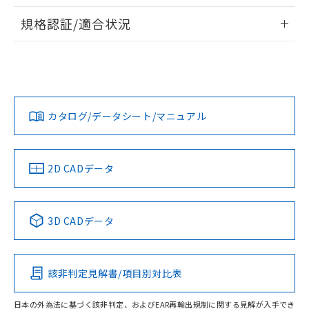
物質の対応では、対応完了までの期間は出
情報更新：2026/7/29
荷製品に未対応品が混在することから備考
規格認証/適合状況
欄に対応日を記載しておりました。
ログイン/会員登録
EU RoHS
注意事項・凡例
A22NS-3MR-NRA-P122-NNについての規格認証/適合状況に
既に当社にて対応品への在庫切替を完了
ついては、「カスタマーサポートセンタ お客様相談室」また
していることから、特段のことがない限
は貴社担当オムロン営業員または販売店にお問い合わせくだ
り、2022年1月12日より割愛しておりま
対応状況
対応予定月
※1
※2
さい。
す。
ダウンロードデータをご利用いただく前に、以下を必ずお読
みください。
カタログ/データシート/マニュアル
対応済み
ソフトウェアの使用条件
お問い合わせ
中国 RoHS
注意事項・凡例
2D CADデータ
中国 RoHS表
※1 ※2
3D CADデータ
Pb
Hg
Cd
Cr(VI)
該非判定見解書/項目別対比表
O
O
O
O
日本の外為法に基づく該非判定、およびEAR再輸出規制に関する見解が入手でき