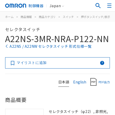
制御機器
Japan
ホーム
>
商品情報
>
商品カテゴリ
>
スイッチ
>
押ボタンスイッチ/表示灯
セレクタスイッチ
A22NS-3MR-NRA-P122-NN
A22NS / A22NW セレクタスイッチ 形式仕様一覧
マイリストに追加
日本語
English
PDF出力
商品概要
セレクタスイッチ（φ22）, 非照光,