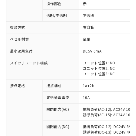
操作部色
赤
透明/不透明
不透明
復帰方式
右自動
ベゼル材質
金属
最小適用負荷
DC5V 6mA
スイッチユニット構成
ユニット位置1: NO
ユニット位置2: NC
ユニット位置3: NC
接点定格
接点構成
1a+2b
※1 対応状況
定格通電電流
10A
対応済み：EU RoHS指令（10物質）の
開閉能力(AC)
抵抗負荷(AC-12): AC24V 10A/A
非含有に対応した製品が提供可能な商品で
誘導負荷(AC-15): AC24V 10A/AC
す。
対応予定：EU RoHS指令（10物質）の非含
開閉能力(DC)
抵抗負荷(DC-12): DC24V 8A/DC
ご利用条件
有に対応した製品に切り替える予定のある
誘導負荷(DC-13): DC24V 4A/DC
商品です。