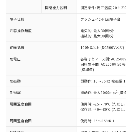
対応予定なし：EU RoHS指令（10物質）の
開閉能力説明
測定条件: 周囲温度 20±2℃、
以下の条件をお読みいただき、同意のうえ
非含有に非対応の商品で、対応品を出す予
ご利用ください。
定はありません。
端子仕様
プッシュインPlus端子台
調査・確認中：EU RoHS指令（10物質）の
本サービスは、当社制御機器事業取扱
※1 中国RoHS○×表
非含有の対応状況を調査中または確認中の
許容操作頻度
電気的: 最大30回/分
商品の当社在庫状況および標準価格
機械的: 最大30回/分
商品です。
(税抜)を提供させていただくもので
「○」：最大均質材料含有率が中国RoHSの
非該当品：ライセンス料など無形物で、有
す。
絶縁抵抗
100MΩ以上 (DC500Vメガ)
基準値以下であることを示します。
害物質有無と関係のない商品です。
当社制御機器事業取扱商品の中には、
「×」：最大均質材料含有率が中国RoHSの
仕入先様の事情により、非含有部品として
本サービスの対象外となる商品もある
耐電圧
各端子とアース間: AC2500V 50/
基準値を超えていることを示します。
いたものが、含有品と判明した場合などや
当社は、これら貴社製品のうち、外国
同極端子間: AC2500V 50/60Hz
ことをご了承ください。
「－」：未確認です。当社販売部門へお問
むを得ず変更することがあります。
為替および外国貿易法に定める商品
(初期値)
在庫状況および標準価格照会結果は、
い合わせください。
（以下｢規制貨物等」という）を輸出
記載している更新日時点での社内デー
*EU RoHS指令（10物質）：
耐振動
誤動作: 10～55Hz 複振幅 1.
または国外への提供する場合は、日本
記
タに基づき作成されるものであり、閲
説明
鉛(Pb) 1000ppm以下、 水銀(Hg) 1000ppm以下、 カド
*中国RoHS10物質の基準値 (GB/T26572)：
国政府の輸出許可(または役務取引許
号
覧された時点での実際の在庫および標
ミウム(Cd) 100ppm以下、
Pb(鉛) :1000ppm、 Hg(水銀) : 1000ppm、 Cd(カドミウ
2
耐衝撃
誤動作: 最大1000m/s
(接点開
可)を取得するなどの必要な手続きを
六価クロム(Cr(Ⅵ)) 1000ppm以下、ポリ臭化ビフェニル
ム) : 100ppm、
準価格とは異なる場合があることをご
類(PBB) 1000ppm以下、ポリ臭化ジフェニルエーテル類
Cr(Ⅵ)(六価クロム) : 1000ppm、 PBBs(ポリ臭化ビフェ
とります。
了承ください。
(PBDE) 1000ppm以下、フタル酸ビス(2-エチルヘキシ
○
一定数以上の在庫あり
ニル類) : 1000ppm、 PBDEs(ポリ臭化ジフェニルエーテ
周囲温度範囲
使用時: -25～70℃ (ただし
当社は規制貨物を破棄する場合は、完
ル) (DEHP)(別名：DOP) 1000ppm以下、フタル酸ブチ
正式な納期状況および標準価格はお客
ル類) : 1000ppm、
保存時: -40～80℃ (ただし
ルベンジル（BBP） 1000ppm以下、フタル酸ジブチル
全に破砕するなど、違法に輸出されな
DBP(フタル酸ジブチル) : 1000ppm、 DIBP(フタル酸ジ
様のお取引先、またはお客様担当のオ
（DBP） 1000ppm以下、フタル酸ジイソブチル
イソブチル) : 1000ppm、 BBP(フタル酸ブチルベンジ
△
一定数には満たないが在庫あり
いよう必要な手段を講じます。
ムロン制御機器販売店・当社販売員に
(DIBP) 1000ppm以下
周囲湿度範囲
使用時: 35～85%RH
ル) : 1000ppm、
当社は貴社製品を、核兵器、ミサイ
但し、RoHS指令で産業用監視および制御機器に対する
DEHP(フタル酸ビス(2-エチルヘキシル)) : 1000ppm
ご相談ください。
適用除外項目は除く。
ル、化学兵器、生物兵器またはその他
－
在庫なし(最新の在庫状況につ