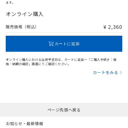
ます。
"対応済み"や非含有の記載がされた商品であっても、流通
在庫等で未対応品が混在する可能性があります。
オンライン購入
非含有品が必要な際は、弊社営業部門もしくは販売店へお
問い合わせください。
¥ 2,360
販売価格（税込）
この製品のRoHS/REACH対応状況ページへ
カートに追加
オンライン購入における出荷予定日は、カートに追加～「ご購入手続き：価
格・納期の確認」画面にてご確認ください。
カートをみる
ページ先頭へ戻る
お知らせ・最新情報