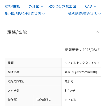
定格/性能
外形図
取りつけ穴加工図
CAD
RoHS/REACH対応状況
規格認証/適合状況
定格/性能
情報更新：2026/05/21
種類
ツマミ形セレクタスイッチ
胴体形状
丸胴形(φ22/25mm共用)
照光/非照光
非照光
ノッチ数
3ノッチ
操作部
操作部形状
ツマミ形