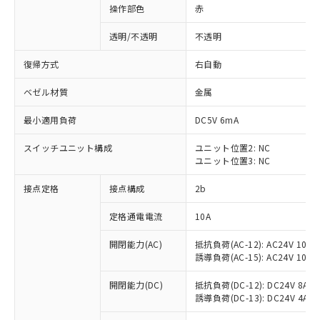
操作部色
赤
透明/不透明
不透明
復帰方式
右自動
ベゼル材質
金属
最小適用負荷
DC5V 6mA
スイッチユニット構成
ユニット位置2: NC
ユニット位置3: NC
接点定格
接点構成
2b
※1 対応状況
定格通電電流
10A
対応済み：EU RoHS指令（10物質）の
開閉能力(AC)
抵抗負荷(AC-12): AC24V 10A/A
非含有に対応した製品が提供可能な商品で
誘導負荷(AC-15): AC24V 10A/AC
す。
対応予定：EU RoHS指令（10物質）の非含
開閉能力(DC)
抵抗負荷(DC-12): DC24V 8A/DC
ご利用条件
有に対応した製品に切り替える予定のある
誘導負荷(DC-13): DC24V 4A/DC
商品です。