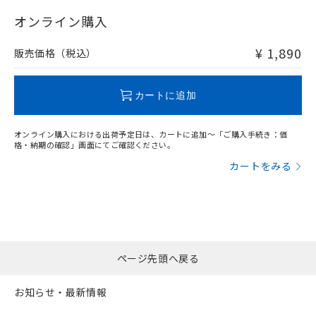
"対応済み"や非含有の記載がされた商品であっても、流通
在庫等で未対応品が混在する可能性があります。
オンライン購入
非含有品が必要な際は、弊社営業部門もしくは販売店へお
問い合わせください。
¥ 1,890
販売価格（税込）
この製品のRoHS/REACH対応状況ページへ
カートに追加
オンライン購入における出荷予定日は、カートに追加～「ご購入手続き：価
格・納期の確認」画面にてご確認ください。
カートをみる
ページ先頭へ戻る
お知らせ・最新情報