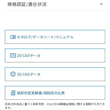
情報更新：2026/7/29
規格認証/適合状況
荷製品に未対応品が混在することから備考
欄に対応日を記載しておりました。
ログイン/会員登録
EU RoHS
注意事項・凡例
A22NS-3MR-NRA-P022-NNについての規格認証/適合状況に
既に当社にて対応品への在庫切替を完了
ついては、「カスタマーサポートセンタ お客様相談室」また
していることから、特段のことがない限
は貴社担当オムロン営業員または販売店にお問い合わせくだ
り、2022年1月12日より割愛しておりま
対応状況
対応予定月
※1
※2
さい。
ダウンロードデータをご利用いただく前に、以下を必ずお読
す。
みください。
カタログ/データシート/マニュアル
対応済み
ソフトウェアの使用条件
お問い合わせ
中国 RoHS
注意事項・凡例
2D CADデータ
中国 RoHS表
※1 ※2
3D CADデータ
Pb
Hg
Cd
Cr(VI)
該非判定見解書/項目別対比表
O
O
O
O
日本の外為法に基づく該非判定、およびEAR再輸出規制に関する見解が入手でき
ます。