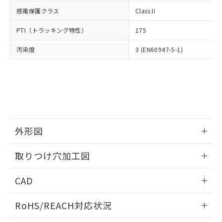
武器並びにこれらの製造装置等に一切
いては、お客様のお取引先、ま
図的な使用がないことを確認しています。
点は「
販売ネットワーク
」をご確認
感電保護クラス
Class II
※2 環境保護使用期限
使用いたしません。
たはお客様担当のオムロン制御
ください。
当社は、貴社製品を第三者に販売する
機器販売店・当社販売員にご確
在庫状況および標準価格結果を当社の
PTI（トラッキング特性）
175
※2 対応予定月
「ｅ」：有害物質（10物質）のすべてが基
場合は、上記1、2および3の内容を当
認ください)
事前の承諾なく第三者に漏洩または開
準値以下であることを示します。
該第三者に通知します。また当社は、
示しないようお願いします。
汚染度
3 (EN60947-5-1)
部品在庫の切り替え状況などにより、予定
「10」：通常の使用状況下において有害物
販売先および販売に係わる関係者が違
マイパーツ機能（部品リスト作成サー
空
受注生産機種、また在庫状況の
月が前後することがあります。
質が外部に漏えいし、環境に深刻な影響を
法に輸出するおそれがある場合は、取
ビス）をご利用いただくには、I-Web
白
情報を公開していない機種
及ぼさない年数を意味します。
り引きをいたしません。
メンバーズにご登録されている必要が
「－」：未確認です。当社販売部門へお問
あります。
い合わせください。
お客様が当ウェブサイト上で当社にご
※3 非含有証明書ダウンロード
登録された部品リストについて、当社
および当社の共同利用者が、当社の製
下記の非含有証明書をダウンロードするこ
外形図
品・サービスに関するお客様との取
とができます。
合意する
キャンセル
引・商談に必要な範囲で利用すること
情報更新：2026/05/21
をご了承ください。
取りつけ穴加工図
EU RoHS指令（10物質）の非含有証明書
※当社の共同利用者とは、
"個人情報
51物質の非含有証明書（当社基準）
情報更新：2026/05/21
の共同利用に関して"
の「1.共同利
CAD
※本証明書は発行日時点で非含有を証明す
用者の範囲」に記載されている法人を
るもので、過去に遡って非含有を証明する
指します。
ログイン/会員登録いただくと、CADデータをダウンロー
ものではありません。
RoHS/REACH対応状況
ドすることができます。
また、RoHS指令のフタル酸エステル類４
物質の対応では、対応完了までの期間は出