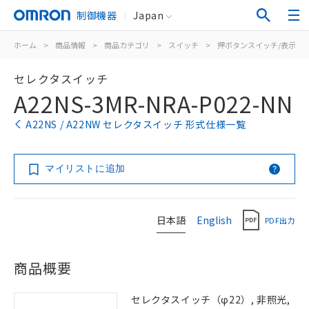
制御機器
Japan
ホーム
>
商品情報
>
商品カテゴリ
>
スイッチ
>
押ボタンスイッチ/表示灯
セレクタスイッチ
A22NS-3MR-NRA-P022-NN
A22NS / A22NW セレクタスイッチ 形式仕様一覧
マイリストに追加
日本語
English
PDF出力
商品概要
セレクタスイッチ（φ22）, 非照光,