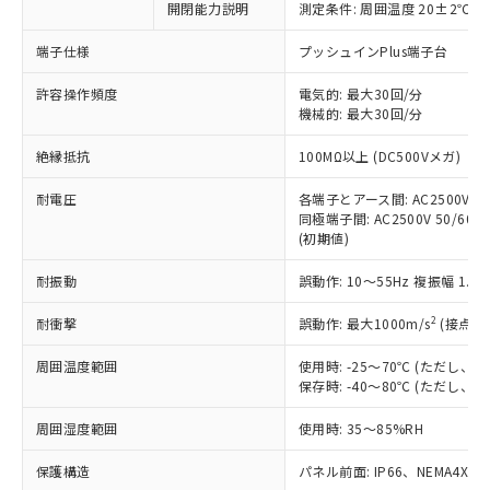
開閉能力説明
測定条件: 周囲温度 20±2℃、
対応予定なし：EU RoHS指令（10物質）の
以下の条件をお読みいただき、同意のうえ
非含有に非対応の商品で、対応品を出す予
ご利用ください。
端子仕様
プッシュインPlus端子台
定はありません。
調査・確認中：EU RoHS指令（10物質）の
本サービスは、当社制御機器事業取扱
許容操作頻度
電気的: 最大30回/分
※1 中国RoHS○×表
非含有の対応状況を調査中または確認中の
機械的: 最大30回/分
商品の当社在庫状況および標準価格
商品です。
(税抜)を提供させていただくもので
「○」：最大均質材料含有率が中国RoHSの
非該当品：ライセンス料など無形物で、有
絶縁抵抗
100MΩ以上 (DC500Vメガ)
す。
基準値以下であることを示します。
害物質有無と関係のない商品です。
当社制御機器事業取扱商品の中には、
「×」：最大均質材料含有率が中国RoHSの
仕入先様の事情により、非含有部品として
耐電圧
各端子とアース間: AC2500V 50/
本サービスの対象外となる商品もある
基準値を超えていることを示します。
いたものが、含有品と判明した場合などや
同極端子間: AC2500V 50/60Hz
当社は、これら貴社製品のうち、外国
ことをご了承ください。
「－」：未確認です。当社販売部門へお問
(初期値)
むを得ず変更することがあります。
為替および外国貿易法に定める商品
在庫状況および標準価格照会結果は、
い合わせください。
（以下｢規制貨物等」という）を輸出
記載している更新日時点での社内デー
耐振動
誤動作: 10～55Hz 複振幅 1.
*EU RoHS指令（10物質）：
または国外への提供する場合は、日本
記
タに基づき作成されるものであり、閲
説明
鉛(Pb) 1000ppm以下、 水銀(Hg) 1000ppm以下、 カド
*中国RoHS10物質の基準値 (GB/T26572)：
国政府の輸出許可(または役務取引許
号
覧された時点での実際の在庫および標
ミウム(Cd) 100ppm以下、
2
耐衝撃
誤動作: 最大1000m/s
(接点開
Pb(鉛) :1000ppm、 Hg(水銀) : 1000ppm、 Cd(カドミウ
可)を取得するなどの必要な手続きを
六価クロム(Cr(Ⅵ)) 1000ppm以下、ポリ臭化ビフェニル
ム) : 100ppm、
準価格とは異なる場合があることをご
類(PBB) 1000ppm以下、ポリ臭化ジフェニルエーテル類
Cr(Ⅵ)(六価クロム) : 1000ppm、 PBBs(ポリ臭化ビフェ
とります。
周囲温度範囲
使用時: -25～70℃ (ただし
了承ください。
(PBDE) 1000ppm以下、フタル酸ビス(2-エチルヘキシ
○
一定数以上の在庫あり
ニル類) : 1000ppm、 PBDEs(ポリ臭化ジフェニルエーテ
当社は規制貨物を破棄する場合は、完
保存時: -40～80℃ (ただし
ル) (DEHP)(別名：DOP) 1000ppm以下、フタル酸ブチ
正式な納期状況および標準価格はお客
ル類) : 1000ppm、
ルベンジル（BBP） 1000ppm以下、フタル酸ジブチル
全に破砕するなど、違法に輸出されな
DBP(フタル酸ジブチル) : 1000ppm、 DIBP(フタル酸ジ
様のお取引先、またはお客様担当のオ
（DBP） 1000ppm以下、フタル酸ジイソブチル
イソブチル) : 1000ppm、 BBP(フタル酸ブチルベンジ
△
一定数には満たないが在庫あり
周囲湿度範囲
使用時: 35～85%RH
いよう必要な手段を講じます。
ムロン制御機器販売店・当社販売員に
(DIBP) 1000ppm以下
ル) : 1000ppm、
当社は貴社製品を、核兵器、ミサイ
但し、RoHS指令で産業用監視および制御機器に対する
DEHP(フタル酸ビス(2-エチルヘキシル)) : 1000ppm
ご相談ください。
適用除外項目は除く。
保護構造
パネル前面: IP66、NEMA4X, N
ル、化学兵器、生物兵器またはその他
－
在庫なし(最新の在庫状況につ
オムロン制御機器販売店や当社販売拠
フタル酸エステル類の４物質については閾値を超える意