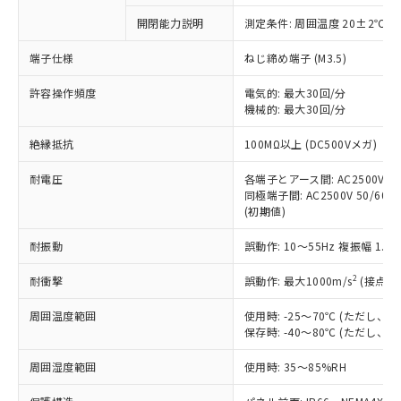
対応予定なし：EU RoHS指令（10物質）の
開閉能力説明
測定条件: 周囲温度 20±2℃、
以下の条件をお読みいただき、同意のうえ
非含有に非対応の商品で、対応品を出す予
ご利用ください。
定はありません。
端子仕様
ねじ締め端子 (M3.5)
調査・確認中：EU RoHS指令（10物質）の
本サービスは、当社制御機器事業取扱
※1 中国RoHS○×表
非含有の対応状況を調査中または確認中の
許容操作頻度
電気的: 最大30回/分
商品の当社在庫状況および標準価格
機械的: 最大30回/分
商品です。
(税抜)を提供させていただくもので
「○」：最大均質材料含有率が中国RoHSの
非該当品：ライセンス料など無形物で、有
す。
絶縁抵抗
100MΩ以上 (DC500Vメガ)
基準値以下であることを示します。
害物質有無と関係のない商品です。
当社制御機器事業取扱商品の中には、
「×」：最大均質材料含有率が中国RoHSの
仕入先様の事情により、非含有部品として
本サービスの対象外となる商品もある
耐電圧
各端子とアース間: AC2500V 50/
基準値を超えていることを示します。
いたものが、含有品と判明した場合などや
当社は、これら貴社製品のうち、外国
同極端子間: AC2500V 50/60Hz
ことをご了承ください。
「－」：未確認です。当社販売部門へお問
むを得ず変更することがあります。
為替および外国貿易法に定める商品
(初期値)
在庫状況および標準価格照会結果は、
い合わせください。
（以下｢規制貨物等」という）を輸出
記載している更新日時点での社内デー
*EU RoHS指令（10物質）：
耐振動
誤動作: 10～55Hz 複振幅 1.
または国外への提供する場合は、日本
記
タに基づき作成されるものであり、閲
説明
鉛(Pb) 1000ppm以下、 水銀(Hg) 1000ppm以下、 カド
*中国RoHS10物質の基準値 (GB/T26572)：
国政府の輸出許可(または役務取引許
号
覧された時点での実際の在庫および標
ミウム(Cd) 100ppm以下、
Pb(鉛) :1000ppm、 Hg(水銀) : 1000ppm、 Cd(カドミウ
2
耐衝撃
誤動作: 最大1000m/s
(接点開
可)を取得するなどの必要な手続きを
六価クロム(Cr(Ⅵ)) 1000ppm以下、ポリ臭化ビフェニル
ム) : 100ppm、
準価格とは異なる場合があることをご
類(PBB) 1000ppm以下、ポリ臭化ジフェニルエーテル類
Cr(Ⅵ)(六価クロム) : 1000ppm、 PBBs(ポリ臭化ビフェ
とります。
了承ください。
(PBDE) 1000ppm以下、フタル酸ビス(2-エチルヘキシ
○
一定数以上の在庫あり
ニル類) : 1000ppm、 PBDEs(ポリ臭化ジフェニルエーテ
周囲温度範囲
使用時: -25～70℃ (ただし
当社は規制貨物を破棄する場合は、完
ル) (DEHP)(別名：DOP) 1000ppm以下、フタル酸ブチ
正式な納期状況および標準価格はお客
ル類) : 1000ppm、
保存時: -40～80℃ (ただし
ルベンジル（BBP） 1000ppm以下、フタル酸ジブチル
全に破砕するなど、違法に輸出されな
DBP(フタル酸ジブチル) : 1000ppm、 DIBP(フタル酸ジ
様のお取引先、またはお客様担当のオ
（DBP） 1000ppm以下、フタル酸ジイソブチル
イソブチル) : 1000ppm、 BBP(フタル酸ブチルベンジ
△
一定数には満たないが在庫あり
いよう必要な手段を講じます。
ムロン制御機器販売店・当社販売員に
(DIBP) 1000ppm以下
周囲湿度範囲
使用時: 35～85%RH
ル) : 1000ppm、
当社は貴社製品を、核兵器、ミサイ
但し、RoHS指令で産業用監視および制御機器に対する
DEHP(フタル酸ビス(2-エチルヘキシル)) : 1000ppm
ご相談ください。
適用除外項目は除く。
ル、化学兵器、生物兵器またはその他
－
在庫なし(最新の在庫状況につ