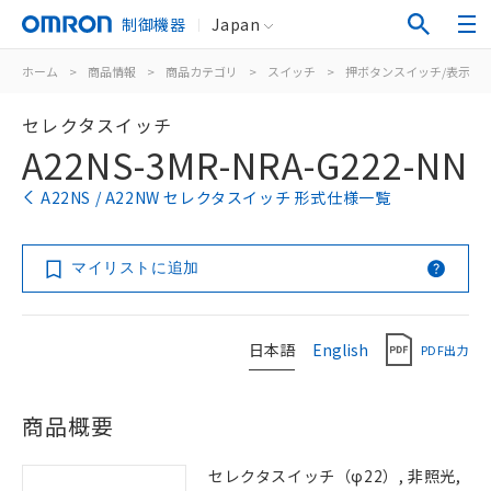
制御機器
Japan
ホーム
>
商品情報
>
商品カテゴリ
>
スイッチ
>
押ボタンスイッチ/表示灯
セレクタスイッチ
A22NS-3MR-NRA-G222-NN
A22NS / A22NW セレクタスイッチ 形式仕様一覧
マイリストに追加
日本語
English
PDF出力
商品概要
セレクタスイッチ（φ22）, 非照光,