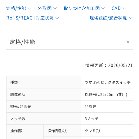
定格/性能
外形図
取りつけ穴加工図
CAD
RoHS/REACH対応状況
規格認証/適合状況
定格/性能
情報更新：2026/05/21
種類
ツマミ形セレクタスイッチ
胴体形状
丸胴形(φ22/25mm共用)
照光/非照光
非照光
ノッチ数
3ノッチ
操作部
操作部形状
ツマミ形