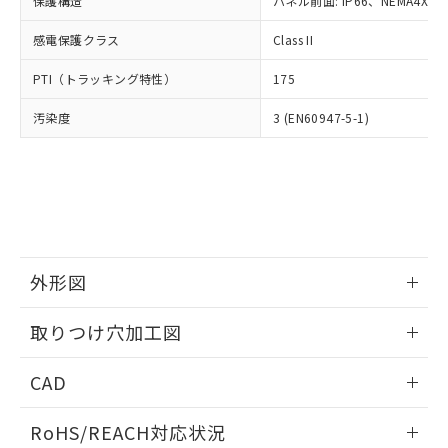
保護構造
パネル前面: IP66、NEMA4X, N
オムロン制御機器販売店や当社販売拠
フタル酸エステル類の４物質については閾値を超える意
武器並びにこれらの製造装置等に一切
いては、お客様のお取引先、ま
図的な使用がないことを確認しています。
点は「
販売ネットワーク
」をご確認
※2 環境保護使用期限
使用いたしません。
感電保護クラス
Class II
たはお客様担当のオムロン制御
ください。
当社は、貴社製品を第三者に販売する
機器販売店・当社販売員にご確
在庫状況および標準価格結果を当社の
※2 対応予定月
「ｅ」：有害物質（10物質）のすべてが基
PTI（トラッキング特性）
175
場合は、上記1、2および3の内容を当
認ください)
事前の承諾なく第三者に漏洩または開
準値以下であることを示します。
該第三者に通知します。また当社は、
示しないようお願いします。
汚染度
3 (EN60947-5-1)
部品在庫の切り替え状況などにより、予定
「10」：通常の使用状況下において有害物
販売先および販売に係わる関係者が違
マイパーツ機能（部品リスト作成サー
空
受注生産機種、また在庫状況の
月が前後することがあります。
質が外部に漏えいし、環境に深刻な影響を
法に輸出するおそれがある場合は、取
ビス）をご利用いただくには、I-Web
白
情報を公開していない機種
及ぼさない年数を意味します。
り引きをいたしません。
メンバーズにご登録されている必要が
「－」：未確認です。当社販売部門へお問
あります。
い合わせください。
お客様が当ウェブサイト上で当社にご
※3 非含有証明書ダウンロード
登録された部品リストについて、当社
および当社の共同利用者が、当社の製
下記の非含有証明書をダウンロードするこ
品・サービスに関するお客様との取
外形図
とができます。
合意する
キャンセル
引・商談に必要な範囲で利用すること
をご了承ください。
情報更新：2026/05/21
取りつけ穴加工図
EU RoHS指令（10物質）の非含有証明書
※当社の共同利用者とは、
"個人情報
51物質の非含有証明書（当社基準）
の共同利用に関して"
の「1.共同利
情報更新：2026/05/21
※本証明書は発行日時点で非含有を証明す
CAD
用者の範囲」に記載されている法人を
るもので、過去に遡って非含有を証明する
指します。
ものではありません。
ログイン/会員登録いただくと、CADデータをダウンロー
RoHS/REACH対応状況
また、RoHS指令のフタル酸エステル類４
ドすることができます。