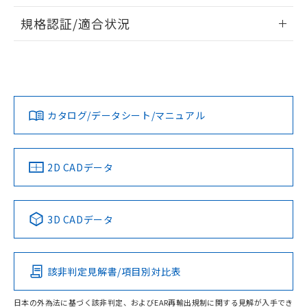
物質の対応では、対応完了までの期間は出
情報更新：2026/7/29
荷製品に未対応品が混在することから備考
規格認証/適合状況
欄に対応日を記載しておりました。
ログイン/会員登録
EU RoHS
注意事項・凡例
既に当社にて対応品への在庫切替を完了
UL認証
CSA認証
CEマーキング
していることから、特段のことがない限
り、2022年1月12日より割愛しておりま
Yes
Yes
Yes
対応状況
対応予定月
※1
※2
す。
ダウンロードデータをご利用いただく前に、以下を必ずお読
みください。
カタログ/データシート/マニュアル
対応済み
ソフトウェアの使用条件
LR型式承認
DNV型式承認
BV型式承認
KR型式承
（イギリス
（ノルウェー
（フランス
（韓国
船舶規格）
船舶規格）
船舶規格）
船舶規格
中国 RoHS
注意事項・凡例
2D CADデータ
No
No
No
No
中国 RoHS表
※1 ※2
3D CADデータ
この製品の規格認証/適合状況ページへ
Pb
Hg
Cd
Cr(VI)
その他の認証はこちらのページからご検索ください
該非判定見解書/項目別対比表
O
O
O
O
日本の外為法に基づく該非判定、およびEAR再輸出規制に関する見解が入手でき