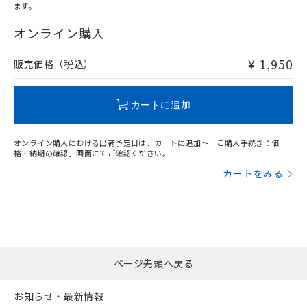
ます。
"対応済み"や非含有の記載がされた商品であっても、流通
在庫等で未対応品が混在する可能性があります。
オンライン購入
非含有品が必要な際は、弊社営業部門もしくは販売店へお
問い合わせください。
¥ 1,950
販売価格（税込）
この製品のRoHS/REACH対応状況ページへ
カートに追加
オンライン購入における出荷予定日は、カートに追加～「ご購入手続き：価
格・納期の確認」画面にてご確認ください。
カートをみる
ページ先頭へ戻る
お知らせ・最新情報