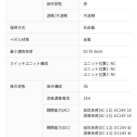
操作部色
赤
透明/不透明
不透明
復帰方式
右自動
ベゼル材質
金属
最小適用負荷
DC5V 6mA
スイッチユニット構成
ユニット位置1: NC
ユニット位置2: NC
ユニット位置3: NC
接点定格
接点構成
3b
※1 対応状況
定格通電電流
10A
対応済み：EU RoHS指令（10物質）の
開閉能力(AC)
抵抗負荷(AC-12): AC24V 10A/A
非含有に対応した製品が提供可能な商品で
誘導負荷(AC-15): AC24V 10A/AC
す。
対応予定：EU RoHS指令（10物質）の非含
開閉能力(DC)
抵抗負荷(DC-12): DC24V 8A/DC
ご利用条件
有に対応した製品に切り替える予定のある
誘導負荷(DC-13): DC24V 4A/DC
商品です。