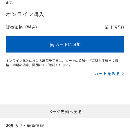
ます。
"対応済み"や非含有の記載がされた商品であっても、流通
在庫等で未対応品が混在する可能性があります。
オンライン購入
非含有品が必要な際は、弊社営業部門もしくは販売店へお
問い合わせください。
¥ 1,950
販売価格（税込）
この製品のRoHS/REACH対応状況ページへ
カートに追加
オンライン購入における出荷予定日は、カートに追加～「ご購入手続き：価
格・納期の確認」画面にてご確認ください。
カートをみる
ページ先頭へ戻る
お知らせ・最新情報