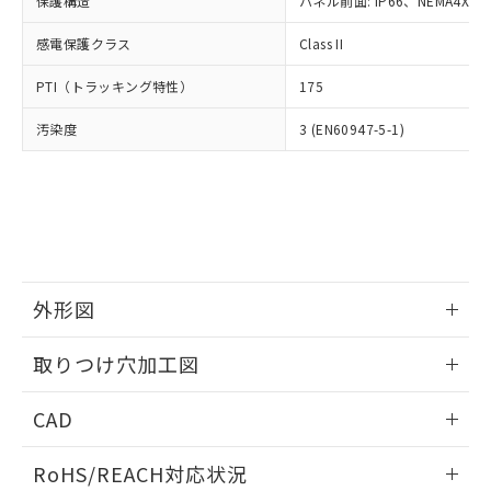
保護構造
パネル前面: IP66、NEMA4X, N
オムロン制御機器販売店や当社販売拠
フタル酸エステル類の４物質については閾値を超える意
武器並びにこれらの製造装置等に一切
いては、お客様のお取引先、ま
図的な使用がないことを確認しています。
点は「
販売ネットワーク
」をご確認
※2 環境保護使用期限
使用いたしません。
感電保護クラス
Class II
たはお客様担当のオムロン制御
ください。
当社は、貴社製品を第三者に販売する
機器販売店・当社販売員にご確
在庫状況および標準価格結果を当社の
※2 対応予定月
「ｅ」：有害物質（10物質）のすべてが基
PTI（トラッキング特性）
175
場合は、上記1、2および3の内容を当
認ください)
事前の承諾なく第三者に漏洩または開
準値以下であることを示します。
該第三者に通知します。また当社は、
示しないようお願いします。
汚染度
3 (EN60947-5-1)
部品在庫の切り替え状況などにより、予定
「10」：通常の使用状況下において有害物
販売先および販売に係わる関係者が違
マイパーツ機能（部品リスト作成サー
空
受注生産機種、また在庫状況の
月が前後することがあります。
質が外部に漏えいし、環境に深刻な影響を
法に輸出するおそれがある場合は、取
ビス）をご利用いただくには、I-Web
白
情報を公開していない機種
及ぼさない年数を意味します。
り引きをいたしません。
メンバーズにご登録されている必要が
「－」：未確認です。当社販売部門へお問
あります。
い合わせください。
お客様が当ウェブサイト上で当社にご
※3 非含有証明書ダウンロード
登録された部品リストについて、当社
および当社の共同利用者が、当社の製
下記の非含有証明書をダウンロードするこ
品・サービスに関するお客様との取
外形図
とができます。
合意する
キャンセル
引・商談に必要な範囲で利用すること
をご了承ください。
情報更新：2026/05/21
取りつけ穴加工図
EU RoHS指令（10物質）の非含有証明書
※当社の共同利用者とは、
"個人情報
51物質の非含有証明書（当社基準）
の共同利用に関して"
の「1.共同利
情報更新：2026/05/21
※本証明書は発行日時点で非含有を証明す
CAD
用者の範囲」に記載されている法人を
るもので、過去に遡って非含有を証明する
指します。
ものではありません。
ログイン/会員登録いただくと、CADデータをダウンロー
RoHS/REACH対応状況
また、RoHS指令のフタル酸エステル類４
ドすることができます。