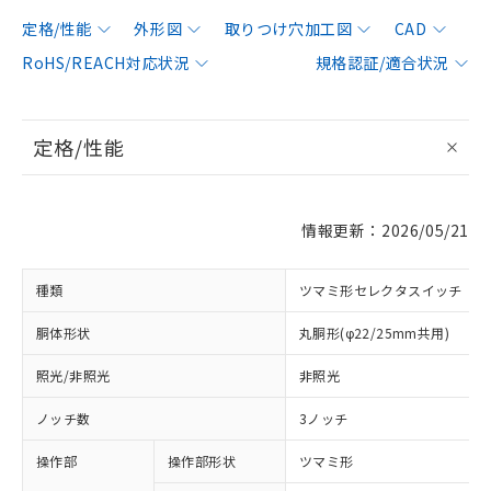
定格/性能
外形図
取りつけ穴加工図
CAD
RoHS/REACH対応状況
規格認証/適合状況
定格/性能
情報更新：2026/05/21
種類
ツマミ形セレクタスイッチ
胴体形状
丸胴形(φ22/25mm共用)
照光/非照光
非照光
ノッチ数
3ノッチ
操作部
操作部形状
ツマミ形