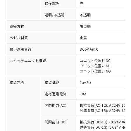
操作部色
赤
透明/不透明
不透明
復帰方式
右自動
ベゼル材質
金属
最小適用負荷
DC5V 6mA
スイッチユニット構成
ユニット位置1: NC
ユニット位置2: NC
ユニット位置3: NO
接点定格
接点構成
1a+2b
※1 対応状況
定格通電電流
10A
対応済み：EU RoHS指令（10物質）の
開閉能力(AC)
抵抗負荷(AC-12): AC24V 10A/A
非含有に対応した製品が提供可能な商品で
誘導負荷(AC-15): AC24V 10A/AC
す。
対応予定：EU RoHS指令（10物質）の非含
開閉能力(DC)
抵抗負荷(DC-12): DC24V 8A/DC
ご利用条件
有に対応した製品に切り替える予定のある
誘導負荷(DC-13): DC24V 4A/DC
商品です。