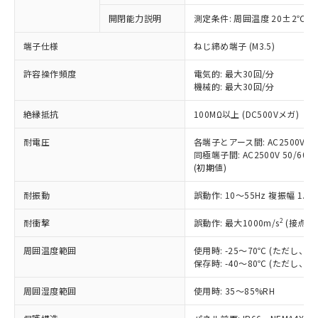
対応予定なし：EU RoHS指令（10物質）の
開閉能力説明
測定条件: 周囲温度 20±2℃、
以下の条件をお読みいただき、同意のうえ
非含有に非対応の商品で、対応品を出す予
ご利用ください。
定はありません。
端子仕様
ねじ締め端子 (M3.5)
調査・確認中：EU RoHS指令（10物質）の
本サービスは、当社制御機器事業取扱
※1 中国RoHS○×表
非含有の対応状況を調査中または確認中の
許容操作頻度
電気的: 最大30回/分
商品の当社在庫状況および標準価格
機械的: 最大30回/分
商品です。
(税抜)を提供させていただくもので
「○」：最大均質材料含有率が中国RoHSの
非該当品：ライセンス料など無形物で、有
す。
絶縁抵抗
100MΩ以上 (DC500Vメガ)
基準値以下であることを示します。
害物質有無と関係のない商品です。
当社制御機器事業取扱商品の中には、
「×」：最大均質材料含有率が中国RoHSの
仕入先様の事情により、非含有部品として
本サービスの対象外となる商品もある
耐電圧
各端子とアース間: AC2500V 50/
基準値を超えていることを示します。
いたものが、含有品と判明した場合などや
当社は、これら貴社製品のうち、外国
同極端子間: AC2500V 50/60Hz
ことをご了承ください。
「－」：未確認です。当社販売部門へお問
むを得ず変更することがあります。
為替および外国貿易法に定める商品
(初期値)
在庫状況および標準価格照会結果は、
い合わせください。
（以下｢規制貨物等」という）を輸出
記載している更新日時点での社内デー
*EU RoHS指令（10物質）：
耐振動
誤動作: 10～55Hz 複振幅 1.
または国外への提供する場合は、日本
記
タに基づき作成されるものであり、閲
説明
鉛(Pb) 1000ppm以下、 水銀(Hg) 1000ppm以下、 カド
*中国RoHS10物質の基準値 (GB/T26572)：
国政府の輸出許可(または役務取引許
号
覧された時点での実際の在庫および標
ミウム(Cd) 100ppm以下、
Pb(鉛) :1000ppm、 Hg(水銀) : 1000ppm、 Cd(カドミウ
2
耐衝撃
誤動作: 最大1000m/s
(接点開
可)を取得するなどの必要な手続きを
六価クロム(Cr(Ⅵ)) 1000ppm以下、ポリ臭化ビフェニル
ム) : 100ppm、
準価格とは異なる場合があることをご
類(PBB) 1000ppm以下、ポリ臭化ジフェニルエーテル類
Cr(Ⅵ)(六価クロム) : 1000ppm、 PBBs(ポリ臭化ビフェ
とります。
了承ください。
(PBDE) 1000ppm以下、フタル酸ビス(2-エチルヘキシ
○
一定数以上の在庫あり
ニル類) : 1000ppm、 PBDEs(ポリ臭化ジフェニルエーテ
周囲温度範囲
使用時: -25～70℃ (ただし
当社は規制貨物を破棄する場合は、完
ル) (DEHP)(別名：DOP) 1000ppm以下、フタル酸ブチ
正式な納期状況および標準価格はお客
ル類) : 1000ppm、
保存時: -40～80℃ (ただし
ルベンジル（BBP） 1000ppm以下、フタル酸ジブチル
全に破砕するなど、違法に輸出されな
DBP(フタル酸ジブチル) : 1000ppm、 DIBP(フタル酸ジ
様のお取引先、またはお客様担当のオ
（DBP） 1000ppm以下、フタル酸ジイソブチル
イソブチル) : 1000ppm、 BBP(フタル酸ブチルベンジ
△
一定数には満たないが在庫あり
いよう必要な手段を講じます。
ムロン制御機器販売店・当社販売員に
(DIBP) 1000ppm以下
周囲湿度範囲
使用時: 35～85%RH
ル) : 1000ppm、
当社は貴社製品を、核兵器、ミサイ
但し、RoHS指令で産業用監視および制御機器に対する
DEHP(フタル酸ビス(2-エチルヘキシル)) : 1000ppm
ご相談ください。
適用除外項目は除く。
ル、化学兵器、生物兵器またはその他
－
在庫なし(最新の在庫状況につ