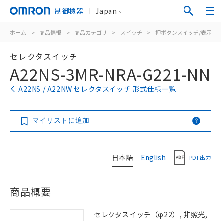
制御機器
Japan
ホーム
>
商品情報
>
商品カテゴリ
>
スイッチ
>
押ボタンスイッチ/表示灯
セレクタスイッチ
A22NS-3MR-NRA-G221-NN
A22NS / A22NW セレクタスイッチ 形式仕様一覧
マイリストに追加
日本語
English
PDF出力
商品概要
セレクタスイッチ（φ22）, 非照光,