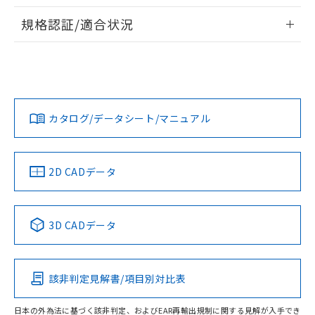
物質の対応では、対応完了までの期間は出
情報更新：2026/7/29
荷製品に未対応品が混在することから備考
規格認証/適合状況
欄に対応日を記載しておりました。
ログイン/会員登録
EU RoHS
注意事項・凡例
既に当社にて対応品への在庫切替を完了
UL認証
CSA認証
CEマーキング
していることから、特段のことがない限
り、2022年1月12日より割愛しておりま
Yes
Yes
Yes
対応状況
対応予定月
※1
※2
す。
ダウンロードデータをご利用いただく前に、以下を必ずお読
みください。
カタログ/データシート/マニュアル
対応済み
ソフトウェアの使用条件
LR型式承認
DNV型式承認
BV型式承認
KR型式承
（イギリス
（ノルウェー
（フランス
（韓国
船舶規格）
船舶規格）
船舶規格）
船舶規格
中国 RoHS
注意事項・凡例
2D CADデータ
No
No
No
No
中国 RoHS表
※1 ※2
3D CADデータ
この製品の規格認証/適合状況ページへ
Pb
Hg
Cd
Cr(VI)
その他の認証はこちらのページからご検索ください
該非判定見解書/項目別対比表
O
O
O
O
日本の外為法に基づく該非判定、およびEAR再輸出規制に関する見解が入手でき