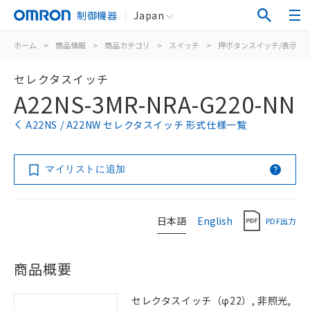
制御機器
Japan
ホーム
>
商品情報
>
商品カテゴリ
>
スイッチ
>
押ボタンスイッチ/表示灯
セレクタスイッチ
A22NS-3MR-NRA-G220-NN
A22NS / A22NW セレクタスイッチ 形式仕様一覧
マイリストに追加
日本語
English
PDF出力
商品概要
セレクタスイッチ（φ22）, 非照光,