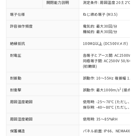
開閉能力説明
測定条件: 周囲温度 20±2℃、
対応予定なし：EU RoHS指令（10物質）の
以下の条件をお読みいただき、同意のうえ
非含有に非対応の商品で、対応品を出す予
ご利用ください。
端子仕様
ねじ締め端子 (M3.5)
定はありません。
調査・確認中：EU RoHS指令（10物質）の
本サービスは、当社制御機器事業取扱
許容操作頻度
電気的: 最大30回/分
※1 中国RoHS○×表
非含有の対応状況を調査中または確認中の
機械的: 最大30回/分
商品の当社在庫状況および標準価格
商品です。
(税抜)を提供させていただくもので
「○」：最大均質材料含有率が中国RoHSの
非該当品：ライセンス料など無形物で、有
絶縁抵抗
100MΩ以上 (DC500Vメガ)
す。
基準値以下であることを示します。
害物質有無と関係のない商品です。
当社制御機器事業取扱商品の中には、
「×」：最大均質材料含有率が中国RoHSの
仕入先様の事情により、非含有部品として
耐電圧
各端子とアース間: AC2500V 50/
本サービスの対象外となる商品もある
基準値を超えていることを示します。
いたものが、含有品と判明した場合などや
同極端子間: AC2500V 50/60Hz
当社は、これら貴社製品のうち、外国
ことをご了承ください。
「－」：未確認です。当社販売部門へお問
(初期値)
むを得ず変更することがあります。
為替および外国貿易法に定める商品
在庫状況および標準価格照会結果は、
い合わせください。
（以下｢規制貨物等」という）を輸出
記載している更新日時点での社内デー
耐振動
誤動作: 10～55Hz 複振幅 1.
*EU RoHS指令（10物質）：
または国外への提供する場合は、日本
記
タに基づき作成されるものであり、閲
説明
鉛(Pb) 1000ppm以下、 水銀(Hg) 1000ppm以下、 カド
*中国RoHS10物質の基準値 (GB/T26572)：
国政府の輸出許可(または役務取引許
号
覧された時点での実際の在庫および標
ミウム(Cd) 100ppm以下、
2
耐衝撃
誤動作: 最大1000m/s
(接点開
Pb(鉛) :1000ppm、 Hg(水銀) : 1000ppm、 Cd(カドミウ
可)を取得するなどの必要な手続きを
六価クロム(Cr(Ⅵ)) 1000ppm以下、ポリ臭化ビフェニル
ム) : 100ppm、
準価格とは異なる場合があることをご
類(PBB) 1000ppm以下、ポリ臭化ジフェニルエーテル類
Cr(Ⅵ)(六価クロム) : 1000ppm、 PBBs(ポリ臭化ビフェ
とります。
周囲温度範囲
使用時: -25～70℃ (ただし
了承ください。
(PBDE) 1000ppm以下、フタル酸ビス(2-エチルヘキシ
○
一定数以上の在庫あり
ニル類) : 1000ppm、 PBDEs(ポリ臭化ジフェニルエーテ
当社は規制貨物を破棄する場合は、完
保存時: -40～80℃ (ただし
ル) (DEHP)(別名：DOP) 1000ppm以下、フタル酸ブチ
正式な納期状況および標準価格はお客
ル類) : 1000ppm、
ルベンジル（BBP） 1000ppm以下、フタル酸ジブチル
全に破砕するなど、違法に輸出されな
DBP(フタル酸ジブチル) : 1000ppm、 DIBP(フタル酸ジ
様のお取引先、またはお客様担当のオ
（DBP） 1000ppm以下、フタル酸ジイソブチル
イソブチル) : 1000ppm、 BBP(フタル酸ブチルベンジ
△
一定数には満たないが在庫あり
周囲湿度範囲
使用時: 35～85%RH
いよう必要な手段を講じます。
ムロン制御機器販売店・当社販売員に
(DIBP) 1000ppm以下
ル) : 1000ppm、
当社は貴社製品を、核兵器、ミサイ
但し、RoHS指令で産業用監視および制御機器に対する
DEHP(フタル酸ビス(2-エチルヘキシル)) : 1000ppm
ご相談ください。
適用除外項目は除く。
保護構造
パネル前面: IP66、NEMA4X, N
ル、化学兵器、生物兵器またはその他
－
在庫なし(最新の在庫状況につ
オムロン制御機器販売店や当社販売拠
フタル酸エステル類の４物質については閾値を超える意