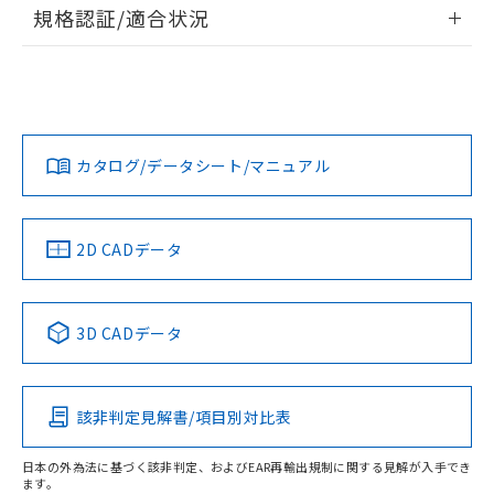
情報更新：2026/7/29
規格認証/適合状況
荷製品に未対応品が混在することから備考
欄に対応日を記載しておりました。
ログイン/会員登録
EU RoHS
注意事項・凡例
既に当社にて対応品への在庫切替を完了
UL認証
CSA認証
CEマーキング
していることから、特段のことがない限
Yes
Yes
Yes
り、2022年1月12日より割愛しておりま
対応状況
対応予定月
※1
※2
ダウンロードデータをご利用いただく前に、以下を必ずお読
す。
みください。
カタログ/データシート/マニュアル
対応済み
ソフトウェアの使用条件
LR型式承認
DNV型式承認
BV型式承認
KR型式承
（イギリス
（ノルウェー
（フランス
（韓国
船舶規格）
船舶規格）
船舶規格）
船舶規格
中国 RoHS
注意事項・凡例
2D CADデータ
No
No
No
No
中国 RoHS表
※1 ※2
3D CADデータ
この製品の規格認証/適合状況ページへ
Pb
Hg
Cd
Cr(VI)
その他の認証はこちらのページからご検索ください
該非判定見解書/項目別対比表
O
O
O
O
日本の外為法に基づく該非判定、およびEAR再輸出規制に関する見解が入手でき
ます。