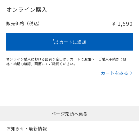
"対応済み"や非含有の記載がされた商品であっても、流通
在庫等で未対応品が混在する可能性があります。
オンライン購入
非含有品が必要な際は、弊社営業部門もしくは販売店へお
問い合わせください。
¥ 1,590
販売価格（税込）
この製品のRoHS/REACH対応状況ページへ
カートに追加
オンライン購入における出荷予定日は、カートに追加～「ご購入手続き：価
格・納期の確認」画面にてご確認ください。
カートをみる
ページ先頭へ戻る
お知らせ・最新情報