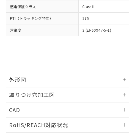
武器並びにこれらの製造装置等に一切
いては、お客様のお取引先、ま
図的な使用がないことを確認しています。
点は「
販売ネットワーク
」をご確認
感電保護クラス
Class II
※2 環境保護使用期限
使用いたしません。
たはお客様担当のオムロン制御
ください。
当社は、貴社製品を第三者に販売する
機器販売店・当社販売員にご確
在庫状況および標準価格結果を当社の
PTI（トラッキング特性）
175
※2 対応予定月
「ｅ」：有害物質（10物質）のすべてが基
場合は、上記1、2および3の内容を当
認ください)
事前の承諾なく第三者に漏洩または開
準値以下であることを示します。
該第三者に通知します。また当社は、
示しないようお願いします。
汚染度
3 (EN60947-5-1)
部品在庫の切り替え状況などにより、予定
「10」：通常の使用状況下において有害物
販売先および販売に係わる関係者が違
マイパーツ機能（部品リスト作成サー
空
受注生産機種、また在庫状況の
月が前後することがあります。
質が外部に漏えいし、環境に深刻な影響を
法に輸出するおそれがある場合は、取
ビス）をご利用いただくには、I-Web
白
情報を公開していない機種
及ぼさない年数を意味します。
り引きをいたしません。
メンバーズにご登録されている必要が
「－」：未確認です。当社販売部門へお問
あります。
い合わせください。
お客様が当ウェブサイト上で当社にご
※3 非含有証明書ダウンロード
登録された部品リストについて、当社
および当社の共同利用者が、当社の製
下記の非含有証明書をダウンロードするこ
外形図
品・サービスに関するお客様との取
とができます。
合意する
キャンセル
引・商談に必要な範囲で利用すること
情報更新：2026/05/21
をご了承ください。
取りつけ穴加工図
EU RoHS指令（10物質）の非含有証明書
※当社の共同利用者とは、
"個人情報
51物質の非含有証明書（当社基準）
情報更新：2026/05/21
の共同利用に関して"
の「1.共同利
CAD
※本証明書は発行日時点で非含有を証明す
用者の範囲」に記載されている法人を
るもので、過去に遡って非含有を証明する
指します。
ログイン/会員登録いただくと、CADデータをダウンロー
ものではありません。
RoHS/REACH対応状況
ドすることができます。
また、RoHS指令のフタル酸エステル類４
物質の対応では、対応完了までの期間は出