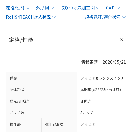
定格/性能
外形図
取りつけ穴加工図
CAD
RoHS/REACH対応状況
規格認証/適合状況
定格/性能
情報更新：2026/05/21
種類
ツマミ形セレクタスイッチ
胴体形状
丸胴形(φ22/25mm共用)
照光/非照光
非照光
ノッチ数
3ノッチ
操作部
操作部形状
ツマミ形