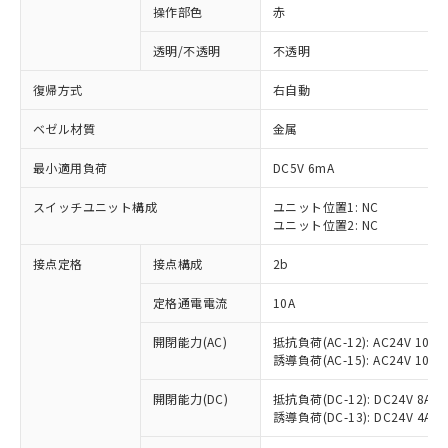
操作部色
赤
透明/不透明
不透明
復帰方式
右自動
ベゼル材質
金属
最小適用負荷
DC5V 6mA
スイッチユニット構成
ユニット位置1: NC
ユニット位置2: NC
接点定格
接点構成
2b
※1 対応状況
定格通電電流
10A
対応済み：EU RoHS指令（10物質）の
開閉能力(AC)
抵抗負荷(AC-12): AC24V 10A/A
非含有に対応した製品が提供可能な商品で
誘導負荷(AC-15): AC24V 10A/AC
す。
対応予定：EU RoHS指令（10物質）の非含
開閉能力(DC)
抵抗負荷(DC-12): DC24V 8A/DC
ご利用条件
有に対応した製品に切り替える予定のある
誘導負荷(DC-13): DC24V 4A/DC
商品です。