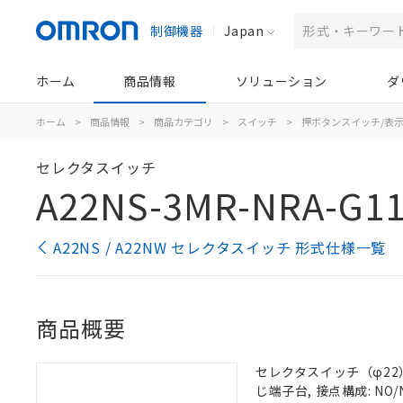
制御機器
Japan
ホーム
商品情報
ソリューション
ダ
ホーム
>
商品情報
>
商品カテゴリ
>
スイッチ
>
押ボタンスイッチ/表
セレクタスイッチ
A22NS-3MR-NRA-G1
A22NS / A22NW セレクタスイッチ 形式仕様一覧
商品概要
セレクタスイッチ（φ22）,
じ端子台, 接点構成: NO/