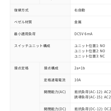
復帰方式
右自動
ベゼル材質
金属
最小適用負荷
DC5V 6mA
※1 対応状況
スイッチユニット構成
ユニット位置1: NO
対応済み：EU
ユニット位置2: NO
対応予定：EU R
ユニット位置3: NC
対応予定なし：EU
調査・確認中：EU
ご利用条件
接点定格
接点構成
2a+1b
非該当品：ライセ
※1 中国RoHS
仕入先様の事情に
定格通電電流
10A
があります。
以下の条件をお読
「○」：最大均質
「×」：最大均質
本サービスは
当社は、これ
*EU RoHS指令（10物
開閉能力(AC)
抵抗負荷(AC-12): AC24
「－」：未確認で
鉛(Pb) 1000ppm以下、
くものです。
う）を輸出ま
誘導負荷(AC-15): AC24V
記
説明
六価クロム(Cr(Ⅵ)) 1
当社制御機器
などの必要な
フタル酸ビス(2-エチルヘ
号
*中国RoHS10物質の基準値 
ル（DBP） 1000ppm
在庫状況およ
当社は規制貨
Pb(鉛) :1000ppm、 Hg
開閉能力(DC)
抵抗負荷(DC-12): DC24
但し、RoHS指令で産