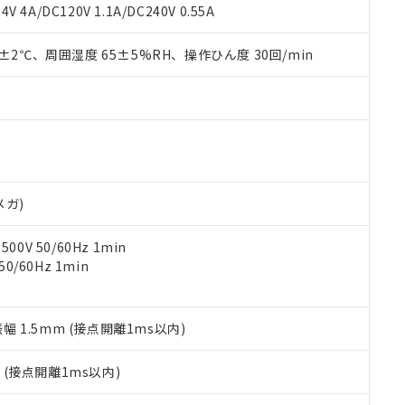
覧された時点での実際の在庫および標準価格とは異なる場合がある
1000ppm、 PBBs(ポリ臭化ビフェニル類) : 1000ppm、 PBDEs(ポリ臭化ジフェニルエーテル類
物質については閾値を超える意図的な使用がないことを確認しています。
V 4A/DC120V 1.1A/DC240V 0.55A
上の在庫あり
 1000ppm、 DIBP(フタル酸ジイソブチル) : 1000ppm、 BBP(フタル酸ブチルベンジル) :
品を、核兵器、ミサイル、化学兵器、生物兵器またはその他武器並
チルヘキシル)) : 1000ppm
況および標準価格はお客様のお取引先、またはお客様担当のオムロ
用いたしません。
0±2℃、周囲湿度 65±5%RH、操作ひん度 30回/min
ご相談ください。
は満たないが在庫あり
製品を第三者に販売する場合は、上記1、2および3の内容を当該第
機器販売店や当社販売拠点は「
販売ネットワーク
」をご確認くだ
販売先および販売に係わる関係者が違法に輸出するおそれがある場
用期限
び標準価格結果を当社の事前の承諾なく第三者に漏洩または開示し
え状況などにより、予定月が前後することがあります。
(最新の在庫状況については、お客様のお取引先、またはお客様担当
（10物質）のすべてが基準値以下であることを示します。
店・当社販売員にご確認ください)
能（部品リスト作成サービス）をご利用いただくには、I-Webメン
使用状況下において有害物質が外部に漏えいし、環境に深刻な影響を
あります。
機種、また在庫状況の情報を公開していない機種
ェブサイト上で当社にご登録された部品リストについて、当社およ
書ダウンロード
す。当社販売部門へお問い合わせください。
品・サービスに関するお客様との取引・商談に必要な範囲で利用す
合意する
キャンセル
メガ)
書をダウンロードすることができます。
利用者とは、
"個人情報の共同利用に関して"
の「1.共同利用者の
0V 50/60Hz 1min
します。
10物質）の非含有証明書
0/60Hz 1min
明書（当社基準）
日時点で非含有を証明するもので、過去に遡って非含有を証明するも
令のフタル酸エステル類４物質の対応では、対応完了までの期間は出
備考欄に対応日を記載しておりました。
振幅 1.5mm (接点開離1ms以内)
品への在庫切替を完了していることから、特段のことがない限り、20
す。
2
(接点開離1ms以内)