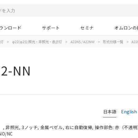
ウンロード
サポート
セミナ
オムロンの
示灯
>
φ22(φ25):照光・非照光・表示灯
>
A22NS / A22NW
>
形式仕様一覧
>
A22
12-NN
日本語
English
 非照光, 3ノッチ, 金属ベゼル, 右に自動復帰, 操作部色: 赤（不透明）, 
NO/NC