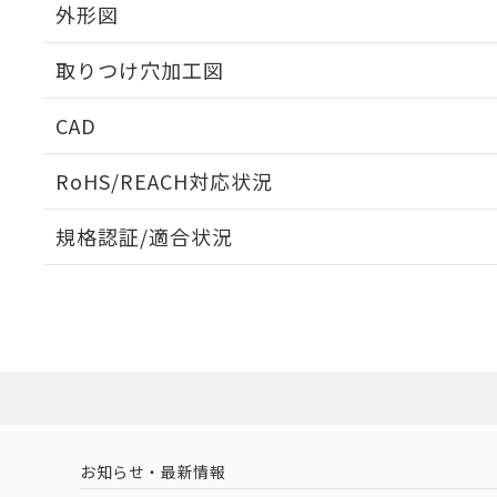
外形図
取りつけ穴加工図
CAD
ログイン/会員登録いただくと、CADデータをダウンロ
RoHS/REACH対応状況
規格認証/適合状況
EU RoHS
注意事項・凡例
UL認証
CSA認証
CEマーキング
ダウンロードデータをご利用いただく前に、以下を必ずお読
Yes
Yes
Yes
対応状況
対応予定月
※1
※2
ソフトウェアの使用条件
対応済み
LR型式承認
DNV型式承認
BV型式承認
KR
（イギリス
（ノルウェー
（フランス
（
お知らせ・最新情報
中国 RoHS
注意事項・凡例
船舶規格）
船舶規格）
船舶規格）
船