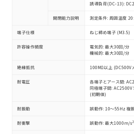
のであり、閲
ます。
Cr(Ⅵ)(六価クロム) : 
フタル酸エステル類の４
誘導負荷(DC-13): DC24
○
一定数以
DBP(フタル酸ジブチル) :
い。
当社は貴社製
DEHP(フタル酸ビス(2-エ
正式な納期状
置等に一切使
開閉能力説明
測定条件: 周囲温度 2
当社販売員に
※2 対応予定月
△
一定数に
当社は、貴社
オムロン制御
また当社は、
※2 環境保護使
在庫状況およ
部品在庫の切り替
たしません。
端子仕様
ねじ締め端子 (M3.5)
－
在庫なし
す。
「ｅ」：有害物質
機器販売
マイパーツ機
「10」：通常の
許容操作頻度
電気的: 最大30回/分
ている必要が
味します。
機械的: 最大30回/分
空
受注生産
お客様が当ウ
※3 非含有証明
「－」：未確認で
白
が、当社の製
絶縁抵抗
100MΩ以上 (DC500V
さい。
下記の非含有証明
※当社の共同
耐電圧
各端子とアース間: AC250
いる法人を指
EU RoHS指令（
同極端子間: AC2500V 5
51物質の非含有証
(初期値)
※本証明書は発行
また、RoHS指
混在することから
耐振動
誤動作: 10～55Hz 複
既に当社にて対応
り割愛しておりま
耐衝撃
誤動作: 最大1000m/s