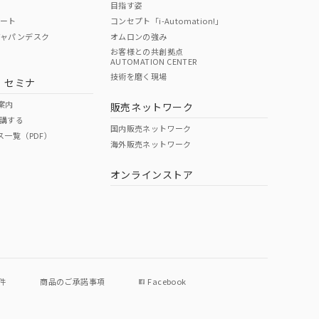
目指す姿
ポート
コンセプト「i-Automation!」
ジャパンデスク
オムロンの強み
お客様との共創拠点
AUTOMATION CENTER
DIBP
BBP
DEHP
環境保護
技術を磨く現場
・セミナ
状況ページへ
使用期限
検索ください
案内
販売ネットワーク
講する
O
O
O
e
国内販売ネットワーク
ス一覧（PDF）
海外販売ネットワーク
オンラインストア
状況ページへ
件
商品のご承諾事項
Facebook