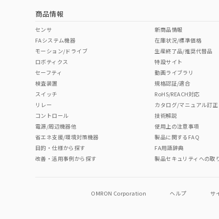
商品情報
No
No
No
No
中国 RoHS表
※1 ※2
センサ
新商品情報
FAシステム機器
在庫状況/標準価格
Pb
Hg
Cd
Cr(V
モーション/ドライブ
生産終了品/推奨代替品
ロボティクス
特設サイト
セーフティ
動画ライブラリ
検査装置
規格認証/適合
O
O
O
O
スイッチ
RoHS/REACH対応
リレー
カタログ/マニュアル訂正
コントロール
技術解説
"対応済み"や非含有の記載がされた商品であっても、流通
電源/周辺機器他
使用上の注意事項
非含有品が必要な際は、弊社営業部門もしくは販売店へお
省エネ支援/環境対策機器
製品に関するFAQ
目的・仕様から探す
FA用語辞典
改善・活用事例から探す
製品セキュリティへの取
OMRON Corporation
ヘルプ
サ