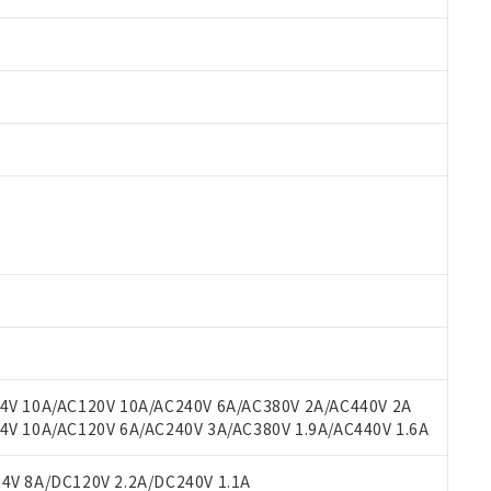
 RoHS指令（10物質）の非含有に対応した製品が提供可能な商品です
oHS指令（10物質）の非含有に対応した製品に切り替える予定のある
 RoHS指令（10物質）の非含有に非対応の商品で、対応品を出す予
 RoHS指令（10物質）の非含有の対応状況を調査中または確認中の
ンス料など無形物で、有害物質有無と関係のない商品です。
○×表
より、非含有部品としていたものが、含有品と判明した場合などやむ
みいただき、同意のうえご利用ください。
材料含有率が中国RoHSの基準値以下であることを示します。
材料含有率が中国RoHSの基準値を超えていることを示します。
、当社制御機器事業取扱商品の当社在庫状況および標準価格(税抜)
ら貴社製品のうち、外国為替および外国貿易法に定める商品（以下｢
質）：
V 10A/AC120V 10A/AC240V 6A/AC380V 2A/AC440V 2A
す。当社販売部門へお問い合わせください。
 水銀(Hg) 1000ppm以下、 カドミウム(Cd) 100ppm以下、
たは国外への提供する場合は、日本国政府の輸出許可(または役務取
 10A/AC120V 6A/AC240V 3A/AC380V 1.9A/AC440V 1.6A
000ppm以下、ポリ臭化ビフェニル類(PBB) 1000ppm以下、ポリ臭化ジフェニルエーテル類(P
事業取扱商品の中には、本サービスの対象外となる商品もあること
手続きをとります。
キシル) (DEHP)(別名：DOP) 1000ppm以下、フタル酸ブチルベンジル（BBP） 100
(GB/T26572)：
以下、フタル酸ジイソブチル (DIBP) 1000ppm以下
び標準価格照会結果は、記載している更新日時点での社内データに
物を破棄する場合は、完全に破砕するなど、違法に輸出されないよ
(水銀) : 1000ppm、 Cd(カドミウム) : 100ppm、
V 8A/DC120V 2.2A/DC240V 1.1A
業用監視および制御機器に対する適用除外項目は除く。