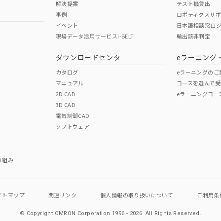
解決提案
テスト機貸出
事例
ロボティクスサ
No
No
イベント
日本語相談窓口
現場データ活用サービスi-BELT
輸出該非判定
I)
PBBs
PBDEs
DBP
ダウンロードセンタ
eラーニング
この製品の規格認証/適合
その他の認証はこちらのページからご
カタログ
eラーニングのご
マニュアル
コースを選んで受
O
O
O
2D CAD
eラーニングコー
3D CAD
電気制御CAD
在庫等で未対応品が混在する可能性があります。
ソフトウェア
問い合わせください。
この製品のRoHS/REACH対応
り組み
イトマップ
関連リンク
個人情報の
取り扱いについて
ご利用条
© Copyright OMRON Corporation 1996 - 2026.
All Rights Reserved.