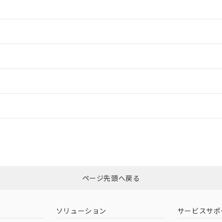
情報更新：2
情報更新：2
ードすることができます。
情報更新：
ログイン/会員登録
CCC認証
電波法
みください。
Yes
N/A
非含有証明書
※3
ページ先頭へ戻る
ダウンロードはこちら
型式承認
NK型式承認
ABS型式承認
韓国
（日本
（アメリカ
ソリューション
サービスサポ
舶規格）
船舶規格）
船舶規格）