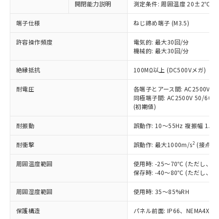
非含有に対応した製品が提供可能な商品で
開閉能力説明
測定条件: 周囲温度 20±2℃、
す。
端子仕様
ねじ締め端子 (M3.5)
対応予定：EU RoHS指令（10物質）の非含
ご利用条件
有に対応した製品に切り替える予定のある
許容操作頻度
電気的: 最大30回/分
商品です。
機械的: 最大30回/分
対応予定なし：EU RoHS指令（10物質）の
以下の条件をお読みいただき、同意のうえ
非含有に非対応の商品で、対応品を出す予
絶縁抵抗
100MΩ以上 (DC500Vメガ)
ご利用ください。
定はありません。
調査・確認中：EU RoHS指令（10物質）の
耐電圧
各端子とアース間: AC2500V 50/
本サービスは、当社制御機器事業取扱
※1 中国RoHS○×表
非含有の対応状況を調査中または確認中の
同極端子間: AC2500V 50/60Hz
商品の当社在庫状況および標準価格
商品です。
(初期値)
(税抜)を提供させていただくもので
「○」：最大均質材料含有率が中国RoHSの
非該当品：ライセンス料など無形物で、有
す。
基準値以下であることを示します。
耐振動
誤動作: 10～55Hz 複振幅 1.
害物質有無と関係のない商品です。
当社制御機器事業取扱商品の中には、
「×」：最大均質材料含有率が中国RoHSの
仕入先様の事情により、非含有部品として
本サービスの対象外となる商品もある
2
耐衝撃
誤動作: 最大1000m/s
(接点開
基準値を超えていることを示します。
いたものが、含有品と判明した場合などや
当社は、これら貴社製品のうち、外国
ことをご了承ください。
「－」：未確認です。当社販売部門へお問
むを得ず変更することがあります。
為替および外国貿易法に定める商品
在庫状況および標準価格照会結果は、
周囲温度範囲
使用時: -25～70℃ (ただし
い合わせください。
（以下｢規制貨物等」という）を輸出
記載している更新日時点での社内デー
保存時: -40～80℃ (ただし
*EU RoHS指令（10物質）：
または国外への提供する場合は、日本
記
タに基づき作成されるものであり、閲
説明
鉛(Pb) 1000ppm以下、 水銀(Hg) 1000ppm以下、 カド
*中国RoHS10物質の基準値 (GB/T26572)：
国政府の輸出許可(または役務取引許
周囲湿度範囲
使用時: 35～85%RH
号
覧された時点での実際の在庫および標
ミウム(Cd) 100ppm以下、
Pb(鉛) :1000ppm、 Hg(水銀) : 1000ppm、 Cd(カドミウ
可)を取得するなどの必要な手続きを
六価クロム(Cr(Ⅵ)) 1000ppm以下、ポリ臭化ビフェニル
ム) : 100ppm、
準価格とは異なる場合があることをご
類(PBB) 1000ppm以下、ポリ臭化ジフェニルエーテル類
Cr(Ⅵ)(六価クロム) : 1000ppm、 PBBs(ポリ臭化ビフェ
保護構造
とります。
パネル前面: IP66、NEMA4X, N
了承ください。
(PBDE) 1000ppm以下、フタル酸ビス(2-エチルヘキシ
○
一定数以上の在庫あり
ニル類) : 1000ppm、 PBDEs(ポリ臭化ジフェニルエーテ