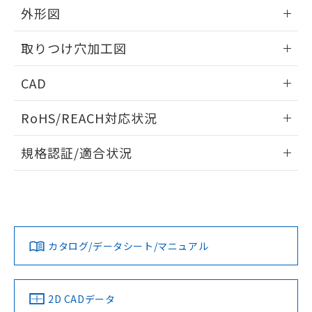
の共同利用に関して"
の「1.共同利
外形図
※本証明書は発行日時点で非含有を証明す
用者の範囲」に記載されている法人を
るもので、過去に遡って非含有を証明する
指します。
情報更新：2026/05/21
ものではありません。
取りつけ穴加工図
また、RoHS指令のフタル酸エステル類４
物質の対応では、対応完了までの期間は出
情報更新：2026/05/21
CAD
荷製品に未対応品が混在することから備考
欄に対応日を記載しておりました。
ログイン/会員登録いただくと、CADデータをダウンロー
既に当社にて対応品への在庫切替を完了
RoHS/REACH対応状況
ドすることができます。
していることから、特段のことがない限
情報更新：2026/7/29
り、2022年1月12日より割愛しておりま
規格認証/適合状況
す。
ログイン/会員登録
EU RoHS
注意事項・凡例
UL認証
CSA認証
CEマーキング
Yes
Yes
Yes
対応状況
対応予定月
※1
※2
ダウンロードデータをご利用いただく前に、以下を必ずお読
みください。
カタログ/データシート/マニュアル
対応済み
ソフトウェアの使用条件
LR型式承認
DNV型式承認
BV型式承認
KR型式承
（イギリス
（ノルウェー
（フランス
（韓国
船舶規格）
船舶規格）
船舶規格）
船舶規格
中国 RoHS
注意事項・凡例
2D CADデータ