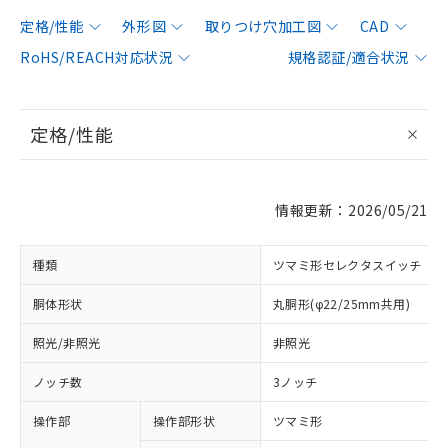
定格/性能
外形図
取りつけ穴加工図
CAD
RoHS/REACH対応状況
規格認証/適合状況
定格/性能
情報更新：2026/05/21
種類
ツマミ形セレクタスイッチ
胴体形状
丸胴形(φ22/25mm共用)
照光/非照光
非照光
ノッチ数
3ノッチ
操作部
操作部形状
ツマミ形