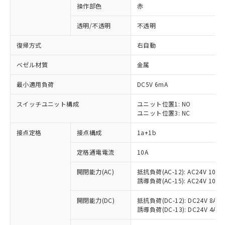
操作部色
赤
透明/不透明
不透明
復帰方式
右自動
ベゼル材質
金属
最小適用負荷
DC5V 6mA
スイッチユニット構成
ユニット位置1: NO
ユニット位置3: NC
接点定格
接点構成
1a+1b
定格通電電流
10A
開閉能力(AC)
抵抗負荷(AC-12): AC24V 10A/A
誘導負荷(AC-15): AC24V 10A/AC
※1 対応状況
開閉能力(DC)
抵抗負荷(DC-12): DC24V 8A/DC
誘導負荷(DC-13): DC24V 4A/DC
対応済み：EU RoHS指令（10物質）の