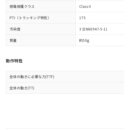
当社は規制貨物を破棄する場合は、完
ル) (DEHP)(別名：DOP) 1000ppm以下、フタル酸ブチ
正式な納期状況および標準価格はお客
ル類) : 1000ppm、
感電保護クラス
Class II
ルベンジル（BBP） 1000ppm以下、フタル酸ジブチル
全に破砕するなど、違法に輸出されな
DBP(フタル酸ジブチル) : 1000ppm、 DIBP(フタル酸ジ
様のお取引先、またはお客様担当のオ
（DBP） 1000ppm以下、フタル酸ジイソブチル
イソブチル) : 1000ppm、 BBP(フタル酸ブチルベンジ
△
一定数には満たないが在庫あり
いよう必要な手段を講じます。
ムロン制御機器販売店・当社販売員に
(DIBP) 1000ppm以下
ル) : 1000ppm、
PTI（トラッキング特性）
175
当社は貴社製品を、核兵器、ミサイ
但し、RoHS指令で産業用監視および制御機器に対する
DEHP(フタル酸ビス(2-エチルヘキシル)) : 1000ppm
ご相談ください。
適用除外項目は除く。
ル、化学兵器、生物兵器またはその他
－
在庫なし(最新の在庫状況につ
オムロン制御機器販売店や当社販売拠
フタル酸エステル類の４物質については閾値を超える意
汚染度
3 (EN60947-5-1)
武器並びにこれらの製造装置等に一切
いては、お客様のお取引先、ま
図的な使用がないことを確認しています。
点は「
販売ネットワーク
」をご確認
※2 環境保護使用期限
使用いたしません。
たはお客様担当のオムロン制御
ください。
質量
約50g
当社は、貴社製品を第三者に販売する
機器販売店・当社販売員にご確
在庫状況および標準価格結果を当社の
※2 対応予定月
「ｅ」：有害物質（10物質）のすべてが基
場合は、上記1、2および3の内容を当
認ください)
事前の承諾なく第三者に漏洩または開
準値以下であることを示します。
該第三者に通知します。また当社は、
示しないようお願いします。
動作特性
部品在庫の切り替え状況などにより、予定
「10」：通常の使用状況下において有害物
販売先および販売に係わる関係者が違
マイパーツ機能（部品リスト作成サー
空
受注生産機種、また在庫状況の
月が前後することがあります。
質が外部に漏えいし、環境に深刻な影響を
法に輸出するおそれがある場合は、取
ビス）をご利用いただくには、I-Web
白
情報を公開していない機種
及ぼさない年数を意味します。
り引きをいたしません。
メンバーズにご登録されている必要が
全体の動きに必要な力(TTF)
「－」：未確認です。当社販売部門へお問
あります。
い合わせください。
全体の動き(TT)
お客様が当ウェブサイト上で当社にご
※3 非含有証明書ダウンロード
登録された部品リストについて、当社
および当社の共同利用者が、当社の製
下記の非含有証明書をダウンロードするこ
品・サービスに関するお客様との取
とができます。
合意する
キャンセル
引・商談に必要な範囲で利用すること
をご了承ください。
EU RoHS指令（10物質）の非含有証明書
※当社の共同利用者とは、
"個人情報
51物質の非含有証明書（当社基準）