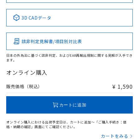
No
No
No
No
中国 RoHS表
※1 ※2
3D CADデータ
この製品の規格認証/適合状況ページへ
Pb
Hg
Cd
Cr(VI)
その他の認証はこちらのページからご検索ください
該非判定見解書/項目別対比表
O
O
O
O
日本の外為法に基づく該非判定、およびEAR再輸出規制に関する見解が入手でき
ます。
"対応済み"や非含有の記載がされた商品であっても、流通
在庫等で未対応品が混在する可能性があります。
オンライン購入
非含有品が必要な際は、弊社営業部門もしくは販売店へお
問い合わせください。
¥ 1,590
販売価格（税込）
この製品のRoHS/REACH対応状況ページへ
カートに追加
オンライン購入における出荷予定日は、カートに追加～「ご購入手続き：価
格・納期の確認」画面にてご確認ください。
カートをみる