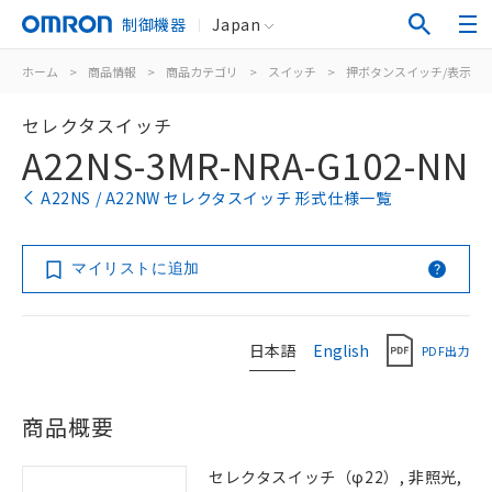
制御機器
Japan
ホーム
>
商品情報
>
商品カテゴリ
>
スイッチ
>
押ボタンスイッチ/表示灯
セレクタスイッチ
A22NS-3MR-NRA-G102-NN
A22NS / A22NW セレクタスイッチ 形式仕様一覧
マイリストに追加
日本語
English
PDF出力
商品概要
セレクタスイッチ（φ22）, 非照光,